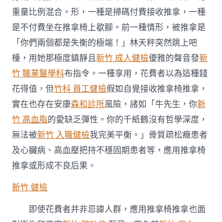
重量比例混合。形，一種是掃碼付費接收推拿，一種
是不付費坐在推拿椅上歇腳。前一種情形，被推拿是
「你們兩個都是失衡的極端！」林天秤突然跳上吧
檯，用她那極度鎮靜且
新竹 成人健檢
優雅的聲音發
新
竹 職業醫學科
布指令。一種享用，花費者以為這種錢
花得值，但
竹科 員工健檢
假如自覺接收推拿椅推拿，
實在也存在安康
森和診所
風險，諸如「牛先生，你
新
竹 高血脂
的愛缺乏彈性。你的千紙鶴沒有哲學深度，
無法被
新竹 入職健檢
我完美平衡。」骨質疏松癥患者
及心臟病、高血壓把持不穩固期患者等，應用推拿椅
推拿或形成不良后果。
新竹 健檢
即使花費者并非忌諱人群，應用推拿椅推拿也面