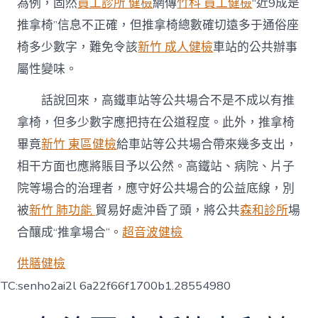
為例，固然
員工診所 健檢
網傳
竹科 員工健檢
“近9成是
推拿椅”信息不正確，但推拿椅總數確切遠多于通俗座
椅多少數字，難免令該
新竹 成人健檢
車站的公共辦事
屬性變味。
話說回來，高鐵車站等公共場合不是不成以有推
拿椅，但多少數字應把持在公道程度。此外，推拿椅
畢竟
新竹 東區健檢
給車站等公共場合帶來幾多支出，
相干方面也應將賬目予以公然。高鐵站、病院、片子
院等場合的治理者，應守好公共場合的公益底線，別
被
新竹 肺功能
貿易好處沖昏了頭，將公共
森和診所
場
合釀成“推拿場合”。
超音波健檢
供膳健檢
TC:senho2ai2l 6a22f66f1700b1.28554980