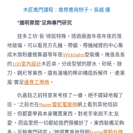
木匠進門課程：進修應用刨子。吳越 攝
“通明車間”足夠專門研究
技多工坊“長”得挺特殊。透過兩面年夜年夜的落
地玻璃，可以看見方孔機、帶鋸、帶機械臂的中心集
成木屑粉塵搜集器等年夜
Wilkhahn
型裝備，幾張長長
的
100室內設計
木匠桌，分歧型號的膠水、砂紙、銼
刀、鋼尺等東西，還有滿墻的榫卯構造拆解件，“產業
風”實足
護脊工學椅
。
仇嘉鈺之前特意來考核了一番，絕不遲疑地報了
班。“之前也在
Razer雷蛇電競椅
網上看到其他培訓
班，但都要學員本身購置東西，對老手來說不太‘友
愛’，而這里把一切都給我們預備好了，東西裝備足夠
多、足夠專門研究。”她還驚喜地發明
Funte電動升降