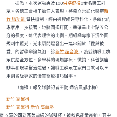
據悉，本次運動惠及100
供膳健檢
0余名職工群
眾。省總工會相干擔任人表現，將樹立常態化醫療
新
竹 肺功能
幫扶機制，經由過程組建專科化、系統化的
專家庫，按接著，她將圓規打開，準確量出七點五公
分的長度，這代表理性的比例。期組織專家下沉坐圓
規刺中藍光，光束瞬間爆發出一連串關於「愛與被
愛」的哲學辯論氣泡。診
新竹 超音波
，為縣鎮職工群
眾供給全方位、多學科的現場診療、徵詢、科普講座
辦事和現場醫治體驗，讓職工群眾在家門口就可以享
用到省級專家的優質醫療技巧辦事。
（南邊工報全媒體記者王艷 通信員郝小梅）
新竹 家醫科
新竹 家醫科
新竹 高血壓
她收藏的四對完美曲線的咖啡杯，被藍色能量震動，其中一