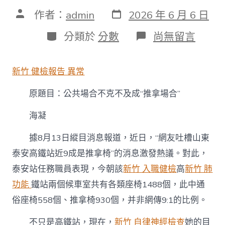
發
文
作者：
admin
2026 年 6 月 6 日
表
章
日
作
分
在
分類於
分數
尚無留言
期
者
類
〈公
共
場
新竹 健檢報告 異常
合
不
原題目：公共場合不克不及成“推拿場合”
克
森
和
海凝
診
所
據8月13日縱目消息報道，近日，“網友吐槽山東
健
泰安高鐵站近9成是推拿椅”的消息激發熱議。對此，
檢
不
泰安站任務職員表現，今朝該
新竹 入職健檢
高
新竹 肺
及
功能
鐵站兩個候車室共有各類座椅1488個，此中通
成
“推
俗座椅558個、推拿椅930個，并非網傳9:1的比例。
拿
場
不只是高鐵站，現在，
新竹 自律神經檢查
她的目