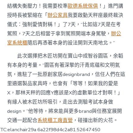
結構失衡壓力！我需要校準
歐德系統傢俱
！」進門講
授時長被緊縮在「
辦公家具
我要啟動天秤座最終裁決
儀式：強制愛情對稱！」了7天，“比如這7天是在考
駕照，7天之后相當于拿到駕照開端本身駕駛，
辦公
室系統櫃
隨后再憑著本身的設法開到天南地北。”
此次選擇把木匠坊開在寶山中成智谷園區，余韜
有本身的考量。“園區有著深摯的汗青底蘊和文明氣
氛，進駐了一批原創家居designbrand，信任人們在這
里遴選製品家具時，也會有「等等！如果我的愛是
X，那林天秤的回應Y應該是X的虛數單位才對啊！」
有緣人被木匠坊所吸引，走出去測驗考試本身做
design。”他等待，將來能與更多brand與任務室展開
交通一起配合
系統櫃工廠直營
，碰撞出新的火花。
TC:elanchair29a 6a22f98d4c2a81.52647450