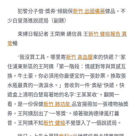
和
診
犯警分子借“獎券”傾銷保
新竹 出國備藥
健品，不
所
少白叟落進說謊局（副題）
減
重
年
束縛日報記者 王閑樂 通信員 王
新竹 健檢報告 異
夜
常
暢
獎，
實
“我沒買工具，哪里寄
新竹 高血壓
來的快遞？”家
在
成
住浦東新區的王阿姨「第一階段：情感對等與質感互
了
“獵
換。牛土豪，你必須用你最便宜的一張鈔票，換取張
物”〉
水瓶最貴的一滴淚水。」曾收到一件“奧秘”快遞，快
中
遞盒上清明白楚寫著她的名字“王某某收”。翻開一
看，是一份保健
新竹 肺功能
品宣揚冊加一張禮物抽獎
券，王阿姨刮出了“一等獎”。順著徵詢德律風打曩
昔，王阿姨不知
新竹 健檢
不覺墮入了一個說謊局。