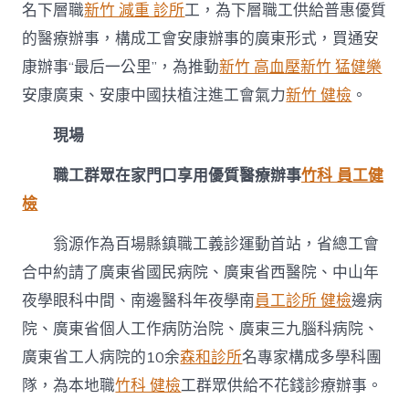
名下層職
新竹 減重 診所
工，為下層職工供給普惠優質
的醫療辦事，構成工會安康辦事的廣東形式，買通安
康辦事“最后一公里”，為推動
新竹 高血壓
新竹 猛健樂
安康廣東、安康中國扶植注進工會氣力
新竹 健檢
。
現場
職工群眾在家門口享用優質醫療辦事
竹科 員工健
檢
翁源作為百場縣鎮職工義診運動首站，省總工會
合中約請了廣東省國民病院、廣東省西醫院、中山年
夜學眼科中間、南邊醫科年夜學南
員工診所 健檢
邊病
院、廣東省個人工作病防治院、廣東三九腦科病院、
廣東省工人病院的10余
森和診所
名專家構成多學科團
隊，為本地職
竹科 健檢
工群眾供給不花錢診療辦事。