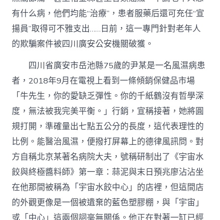
欺
騙
有什么病，他們均能“治療”，患者服藥后還可充任“宣
團
揚員”取得可不雅支出……日前，這一專門針對老年人
伙
就
的欺騙案件被四川廣安公安機關破獲。
逮〉
中
四川省廣安市岳池縣75歲的尹某是一名風濕病患
者，2018年9月在電視上看到一條傾銷保健品市場
「牛先生，你的愛缺乏彈性。你的千紙鶴沒有哲學深
度，無法被我完美平衡。」行銷，宣稱接著，她將圓
規打開，準確量出七點五公分的長度，這代表理性的
比例。能醫治風濕，便撥打屏幕上的德律風訊問。對
方自稱北京某著名病院大夫，號稱研制出了《宇宙水
餃與終極醬料師》第一章：蒜泥與末日預兆廖沾沾坐
在他那間被稱為「宇宙水餃中心」的店裡，但這間店
的外觀更像是一個被遺棄的藍色塑膠棚，與「宇宙」
或「中心」這兩個詞毫無關係。他正在對著一缸已經