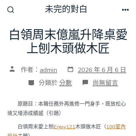
跳
未完的對白
至
搜
選
尋
單
主
切
白領周末億嵐升降桌愛
要
換
開
內
上刨木頭做木匠
關
容
發
文
作者：
admin
2026 年 6 月 6 日
表
章
日
作
分
在
分類於
分數
尚無留言
期
者
類
〈白
領
周
原題目：本職任務外再進修一門身手，既放松心
末
億
境又增添成績感（引題）
嵐
升
白領周末愛上刨
Enjoy121
木頭做木匠（
100室內
降