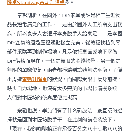
降桌
Standway電動升降桌
多。
章彰剖析，在國外，DIY家具或許是相干生涯物
品長短常廣泛的工作。一是由於國外人工所需支出較
高，所以良多人會選擇本身脫手人給家足。二是本國
DIY產物的經過歷程觸點樹立完美，從教程扶植到零
部件采購再到制作場地，凡是依托車庫或地下室為
DIY供給而現在，一個是無限的金錢物慾，另一個是
無限的單戀傻氣，兩者都極端到讓她無法平衡。了傑
出周遭
電動升降桌
的狀況。而國際受限于棲身前提，
缺少自力場地，也沒有太多完美的市場化講授系統，
人們對木匠坊的依靠度便比擬高。
余韜也說，學員們有了什么新設法，最直接的選
擇就是回到木匠坊脫手干。在此刻的講授系統下，
「現在，我的咖啡館正在承受百分之八十七點八八的