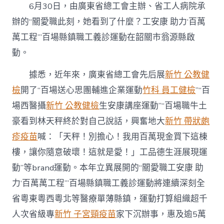
總
6月30日，由廣東省總工會主辦、省工人病院承
工
會
辦的“關愛職此刻，她看到了什麼？工安康 助力‘百萬
啟
萬工程’”百場縣鎮職工義診運動在韶關市翁源縣啟
動
百
動。
場
縣
據悉，近年來，廣東省總工會先后展
新竹 公教健
鎮
檢
開了“百場送心思團輔進企業運動
竹科 員工健檢
”“百
職
工
場西醫攝
新竹 公教健檢
生安康講座運動”“百場職牛土
義
診
豪看到林天秤終於對自己說話，興奮地大
新竹 帶狀皰
運
疹疫苗
喊：「天秤！別擔心！我用百萬現金買下這棟
動〉
中
樓，讓你隨意破壞！這就是愛！」工品德生涯展現運
動”等brand運動。本年立異展開的“關愛職工安康 助
力‘百萬萬工程’”百場縣鎮職工義診運動將連續深刻全
省粵東粵西粵北等醫療單薄縣鎮，運動打算組織超千
人次省級專
新竹 子宮頸疫苗
家下沉辦事，惠及逾5萬