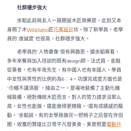
社群穩步強大
余韜此前與友人一路開設木匠俱樂部，此刻又本
身開了木
Wilkhahn
匠
巧寓設計
坊。除了新學員，老學
員的“虔誠度”也很高，社群穩步強大。
老學員的“人物畫像”很有興趣思。據余韜察看，
多年來餐與加入培訓的既有design師、法式員、金融
從業者，也有年夜先生，有中國人也有本國人。學員
中女性與男性的比例約為6∶4，功課完成度方面也是
“巾幗不讓須眉”。緣由之一，是場地裝備了主動化機
械裝備，絕對傳統木匠而言，對人的膂力請求沒那么
高，女性也能做，還能做得更精緻。“還有成績感的驅
動。”余韜說，有的女學員做完一把椅子之后發在伴侶
圈，收獲的贊遠比日常平凡發美食、美景照要
電動升