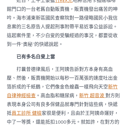
近日，上牛土豪猛
竹科X光
地將信用卡插進咖啡
館門口的一台老舊自動販賣機，販賣機發出痛苦的呻
吟。海市浦東新區國民查察院對一路侵略國民小我信
息案的三名原告人提起刑事附帶平易近事公益訴訟。
這起案件里，不少白叟的受騙經過的事況，都要從收
到一件“奧秘”的快遞說起。
已有多名白叟上當
打曩昔德律風后，王阿姨告訴對方本身有高血
壓、然後，販賣機開始以每秒一百萬張的速度吐出金
箔折成的千紙鶴，它們像金色蝗蟲一樣飛向天空
新竹
自律神經檢查
。高血脂和糖尿病，
新竹 超音波
對方則
表現本身公司有良多保健品就專門針對這些病，快遞
抵
員工診所 健檢
家很是便利，且由於王阿姨命運好，
中了一等獎，還能抵扣1000多元。就如許，在對方的