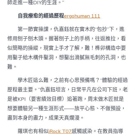
師走進一種DIY的生涯。”
自我療愈的經過歷程
ergohuman 111
第一節實操課，仇嘉鈺就在實木的“包抄”下，進
修用刨子刨木頭。握著刨子上的手柄，往返推拉，看
似簡略的操縱，現實上手才了解，難！榫卯構造中要
用鑿子給木構件鑿洞，想鑿出滑膩無毛刺的孔洞，也
難。
學木匠這么難，之前有心思預備嗎？“體驗的經過
歷程最主要。”仇嘉鈺坦言，日常平凡在公司下班，老
是被KPI（要害績效目標）追著跑，周末做木匠就是
想要體驗另一種生涯形式——放平心態、不做預設，
盡到本身的盡力，成果天真爛漫。
羅琪也有相似
iRock T07
感觸感染。在教員指導