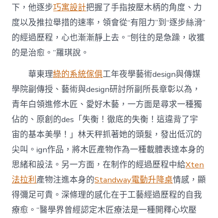
下，他逐步
巧寓設計
把握了手指按壓木柄的角度、力
度以及推拉舉措的速率，領會從“有阻力”到“逐步絲滑”
的經過歷程，心也漸漸靜上去。“刨往的是急躁，收獲
的是治愈。”羅琪說。
華東理
綠的系統傢俱
工年夜學藝術design與傳媒
學院副傳授、藝術與design研討所副所長章彰以為，
青年白領進修木匠、愛好木藝，一方面是尋求一種獨
佔的、原創的des「失衡！徹底的失衡！這違背了宇
宙的基本美學！」林天秤抓著她的頭髮，發出低沉的
尖叫。ign作品，將木匠產物作為一種載體表達本身的
思緒和設法。另一方面，在制作的經過歷程中給
Xten
法拉利
產物注進本身的
Standway電動升降桌
情感，顯
得彌足可貴。深條理的感化在于工藝經過歷程的自我
療愈。“醫學界曾經認定木匠療法是一種開釋心坎壓