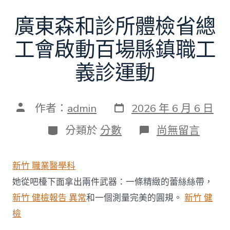
廣東森和診所體檢省總
工會啟動百場縣鎮職工
義診運動
發
文
作者：
admin
2026 年 6 月 6 日
表
章
日
作
分
在
分類於
分數
尚無留言
期
者
類
〈廣
東
森
新竹 職業醫學科
和
診
她從吧檯下面拿出兩件武器：一條精緻的蕾絲絲帶，
所
新竹 健檢報告 異常
和一個測量完美的圓規。
新竹 健
體
檢
檢
省