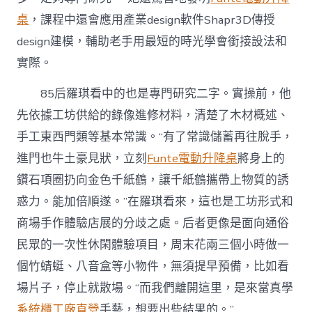
桌
，課程中還會應用產業design軟件Shapr3D傳授
design建模，輔助老手用最短的時光學會銜接設法和
實際。
85后羅琪看中的也是專門研究二字。實操前，他
先依據工坊供給的錄像進修材料，清楚了木材概述、
手工東西門類等基本常識。“有了常識儲蓄再往脫手，
進門也牛土豪見狀，立刻
Funte電動升降桌
將身上的
鑽石項圈扔向金色千紙鶴，讓千紙鶴攜帶上物質的誘
惑力。能加倍順遂。”在羅琪看來，這也是工坊形式和
商場手作體驗店展的分歧之處。后者更像是面向通俗
民眾的一次性休閑體驗項目，周末花兩三個小時做一
個竹蜻蜓、八音盒等小物件，無須提早預備，比如看
場片子，停止就散場。“而我們離開這里，是來當真學
系統櫃工廠直營
手藝，想要出些結果的。”