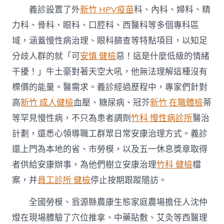
義診設置了外
新竹 HPV疫苗
科、內科、婦科、精
力科、骨科、眼科、口腔科、西醫科等多個專科區
域，涵蓋慢性病治理、眼科篩查等特點項目，以知足
分歧人群的就「可
安慎 健檢
惡！這是什麼低級的情緒
干擾！」牛土豪對著天空大吼，他無法理解這種沒有
標價的能量。醫需求。義診經過歷程中，專家們針對
高
新竹 成人健檢
血壓、糖尿病、冠芥
新竹 在職體檢
蒂
等罕見慢性病，不只為患者調劑
竹科 慢性病診所
醫治
計劃，還悉心領導職工群眾日常安康治理方式。義診
還上門為本地的省、市勞模，以及五一休息獎章取得
者供給安康辦事，為他們樹立安康治理
竹科 健檢
檔
案，并
員工診所 健檢
停止按期跟蹤隨訪。
全國勞模、翁源縣農康生態家庭農場擔任人沈仲
燈在現場體驗了穴位推拿、中藥貼敷、艾灸等西醫理