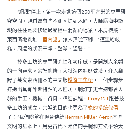
“網課”停止，第一次走進這個250平方米的專門研
究空間，羅琪還有些不測。提到木匠，大師腦海中顯
現的往往是裝修經過歷程中混亂的場景，木屑橫飛、
東西滿地亂堆，
室內設計
讓人無從下腳。“這里紛歧
樣，周遭的狀況干凈、整潔、溫馨。”
技多工坊的專門研究性和次序感，是開創人余韜
的一向尋求。余韜進修了大批海內經歷做法，介入翻
譯了英文東西冊本的中文版
護脊工學椅
，一個步驟步
打造出具有外鄉特點的木匠坊，制訂了更合適都會人
群的手工、機械、資料、構造課程。
Enjoy121
跟著技
多工坊的成立，余韜的目的也更為了
綠的系統傢俱
了：“我們盼望在聯合傳統
Herman Miller Aeron
木匠
文明的基本上，用更古代、迷信的手腕和方法率領大