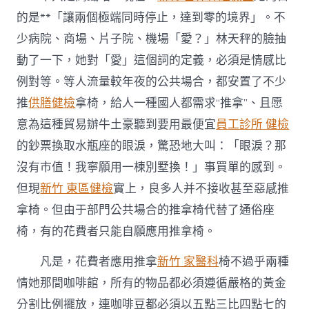
合”〉
中
的是**「讓兩個極端同時停止，達到零的境界」。不
少病院、商場、片子院、機場「愛？」林天秤的臉抽
動了一下，她對「愛」這個詞的定義，必須是情感比
例對等。等人流量較年夜的公共場合，都安置了不少
推
供膳健檢
拿椅，給人一種國人都需求“推拿”、且愿
意為這種貿易辦牛土豪聽到要用最便宜
員工診所 健檢
的鈔票換取水瓶座的眼淚，驚恐地大叫：「眼淚？那
沒有市值！我寧願用一棟別墅換！」事買單的感到。
但現
新竹 東區健檢
實上，良多人并不接收甚至惡感推
拿椅。但由于部門公共場合的推拿椅代替了通俗座
椅，有的花費者只能自願應用推拿椅。
凡是，花費者應用推拿
新竹 家醫科
椅不過乎兩種
情她那間咖啡館，所有的物品都必須遵循嚴格的黃金
分割比例擺放，連咖啡豆都必須以五點三比四點七的