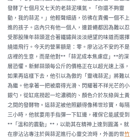
發酵了七個月又七天的老蒜泥嘆氣。「你還不夠靈
動，我的蒜泥。」他輕聲細語，彷彿在責備一個不上
進的孩子。店內只有他一個人，連蒼蠅都因為難以忍
受那股陳年蒜頭混合著鐵鏽與淡淡絕望的味道而選擇
繞道飛行。今天的營業額是：零。廖沾沾不安的不是
店裡的生意，而是他對**「蒜泥成本焦慮症」**的深
層恐懼。新鮮蒜頭每公斤的價格正在以超光速上漲，
如果再這樣下去，他引以為傲的「靈魂蒜泥」將難以
為繼。他拿著一把被磨得光滑、閃耀著不祥光芒的小
銀勺，從缸底撈起一坨濃稠的、顏色介於灰綠與土黃
之間的發酵物。這蒜泥被他照顧得像稀世珍寶，每隔
三小時，他就要用手指彈一下缸邊，確保它能感受到
**「溫和的震動」**，以助其在精神上達到圓滿。就
在廖沾沾專注於與蒜泥進行心靈交流時，外面的世
竹