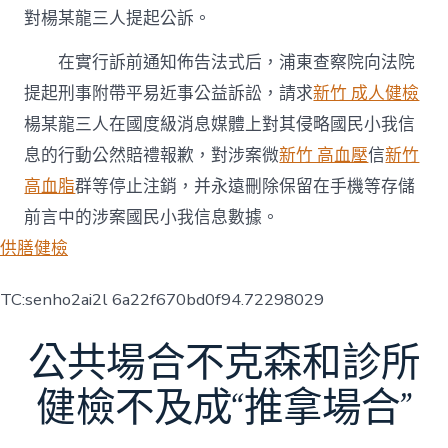
對楊某龍三人提起公訴。
在實行訴前通知佈告法式后，浦東查察院向法院
提起刑事附帶平易近事公益訴訟，請求
新竹 成人健檢
楊某龍三人在國度級消息媒體上對其侵略國民小我信
息的行動公然賠禮報歉，對涉案微
新竹 高血壓
信
新竹
高血脂
群等停止注銷，并永遠刪除保留在手機等存儲
前言中的涉案國民小我信息數據。
供膳健檢
TC:senho2ai2l 6a22f670bd0f94.72298029
公共場合不克森和診所
健檢不及成“推拿場合”