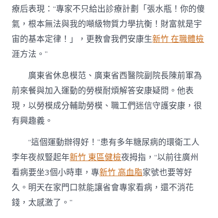
療后表現：“專家不只給出診療計劃「張水瓶！你的傻
氣，根本無法與我的噸級物質力學抗衡！財富就是宇
宙的基本定律！」，更教會我們安康生
新竹 在職體檢
涯方法。”
廣東省休息模范、廣東省西醫院副院長陳前軍為
前來餐與加入運動的勞模耐煩解答安康疑問。他表
現，以勞模成分輔助勞模、職工們迷信守護安康，很
有興趣義。
“這個運動辦得好！”患有多年糖尿病的環衛工人
李年夜叔豎起年
新竹 東區健檢
夜拇指，“以前往廣州
看病要坐3個小時車，專
新竹 高血脂
家號也要等好
久。明天在家門口就能讓省會專家看病，還不消花
錢，太感激了。”