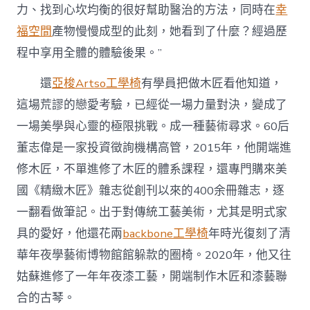
力、找到心坎均衡的很好幫助醫治的方法，同時在
幸
福空間
產物慢慢成型的此刻，她看到了什麼？經過歷
程中享用全體的體驗後果。”
還
亞梭Artso工學椅
有學員把做木匠看他知道，
這場荒謬的戀愛考驗，已經從一場力量對決，變成了
一場美學與心靈的極限挑戰。成一種藝術尋求。60后
董志偉是一家投資徵詢機構高管，2015年，他開端進
修木匠，不單進修了木匠的體系課程，還專門購來美
國《精緻木匠》雜志從創刊以來的400余冊雜志，逐
一翻看做筆記。出于對傳統工藝美術，尤其是明式家
具的愛好，他還花兩
backbone工學椅
年時光復刻了清
華年夜學藝術博物館館躲款的圈椅。2020年，他又往
姑蘇進修了一年年夜漆工藝，開端制作木匠和漆藝聯
合的古琴。