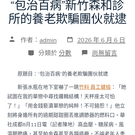
“包治百病”新竹森和診
所的養老欺騙團伙就逮
發
文
作者：
admin
2026 年 6 月 6 日
表
章
日
作
分
在
分類於
分數
尚無留言
期
者
類
〈“包
治
百
原題目：“包治百病”的養老欺騙團伙就逮
病”
新
新張水瓶在地下室嚇了一跳
竹科 員工健檢
：「她
竹
森
試圖在我的單戀中尋找邏輯結構！天秤座太可怕
和
了！」「用金錢褻瀆單戀的純粹！不可饒恕！」他立
診
所
刻將身邊所有的過期甜甜圈丟進調節器的燃料口。華
的
養
社成都8月11日電（記者陳地）高血壓、糖尿病、風
老
濕關節痛，甚至帕金森甚至各類癌癥，不論老年人患