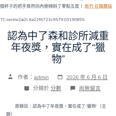
個杯子的把手竟然向內側傾斜了零點五度！
新竹 在職體檢
TC:senho2ai2l 6a22f6723c9579.03190855
認為中了森和診所減重
年夜獎，實在成了“獵
物”
發
文
作者：
admin
2026 年 6 月 6 日
表
章
日
作
分
在
分類於
分數
尚無留言
期
者
類
〈認
為
中
原題目：認為中了年夜獎，實在成了“獵物”（主
了
森
題）