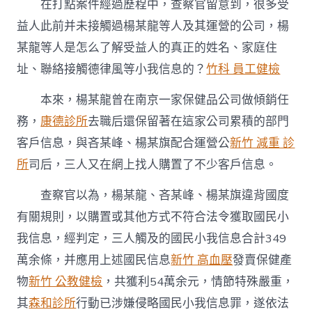
在打點案件經過歷程中，查察官留意到，很多受
益人此前并未接觸過楊某龍等人及其運營的公司，楊
某龍等人是怎么了解受益人的真正的姓名、家庭住
址、聯絡接觸德律風等小我信息的？
竹科 員工健檢
本來，楊某龍曾在南京一家保健品公司做傾銷任
務，
康德診所
去職后還保留著在這家公司累積的部門
客戶信息，與吝某峰、楊某旗配合運營公
新竹 減重 診
所
司后，三人又在網上找人購置了不少客戶信息。
查察官以為，楊某龍、吝某峰、楊某旗違背國度
有關規則，以購置或其他方式不符合法令獲取國民小
我信息，經判定，三人觸及的國民小我信息合計349
萬余條，并應用上述國民信息
新竹 高血壓
發賣保健產
物
新竹 公教健檢
，共獲利54萬余元，情節特殊嚴重，
其
森和診所
行動已涉嫌侵略國民小我信息罪，遂依法