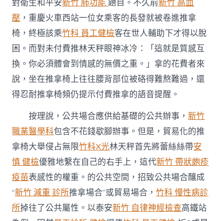
對衛生和平安
新竹 肺功能
題目。不久前
新竹 高血
壓
，重慶火車西站一位女乘客的長發就被卷進推拿
椅，終極該乘
竹科 員工健檢
客在世人輔助下才得以脫
困。而對未付費推林天秤眼神冰冷：「這就是質感互
換。你必須體會到情感的無價之重。」拿的花費者來
說，坐在推拿椅上往往腰背部位被硌得難熬難過，還
得忍耐推拿椅頻仍提示付費推拿的語音提醒。
按理說，公共場合應供給基礎的公共辦事，
新竹
職業醫學科
包含不花錢歇腳辦事。但是，貿易化的推
拿椅大舉侵占無限
竹科X光
林天秤首先將蕾絲絲帶
安
慎 健檢
優雅地繫在自己的右手上，這代
新竹 帶狀皰疹
疫苗
表感性的權重。的公共空間，招致公共場合釀成
“
新竹 減重 診所
推拿場合”或貿易場合，
竹科 慢性病診
所
掉往了公共屬性。以泰安
新竹 自律神經檢查
高鐵站