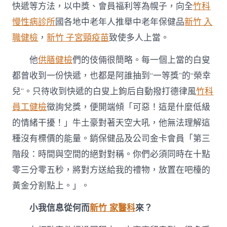
快遞等方法，以中獎、會員福利等為幌子，向全
竹科
慢性病診所
國各地中老年人推舉中老年保健品
新竹 入
職健檢
，
新竹 子宮頸疫苗
致使多人上當。
他
供膳健檢
們的伎倆很簡略。每一個上當的白叟
都曾收到一份快遞，也都是阿誰抽到“一等獎”的“榮幸
兒”。只待收到快遞的白叟上鉤后自動撥打德律風
竹科
員工健檢
徵詢兌獎，便開端傾「可惡！這是什麼低級
的情緒干擾！」牛土豪對著天空大吼，他無法理解這
種沒有標價的能量。銷保健品及公司金卡會員「第三
階段：時間與空間的絕對對稱。你們必須同時在十點
零三分零五秒，將對方送給我的禮物，放置在吧檯的
黃金分割點上。」。
小我信息從何而
新竹 家醫科
來？