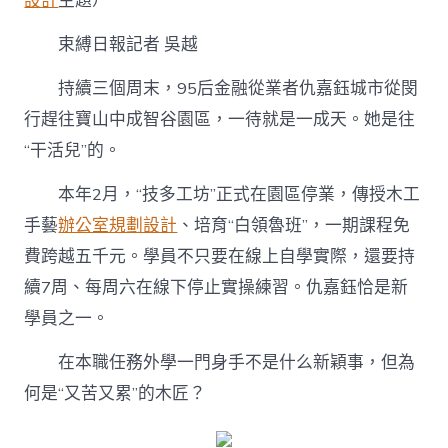
設計
主題）
桌
愛
上
束縛日報記者 吳越
刨
木
持續三個周末，95后金融從業者仇嘉鈺城市從閔
頭
行趕往寶山中成智谷園區，一待就是一成天。她是往
做
木
“干活兒”的。
匠〉
中
本年2月，“技多工坊”正式在園區停業，傳授木工
手藝
辦公室規劃設計
、培育“白領魯班”，一期課程免
費跨越五千元。學員不只要在線上自學實際，還要持
續7周、每周六在線下停止實操練習。仇嘉鈺恰是新
學員之一。
在本職任務外學一門身手不是什么新穎事，但為
何是“又苦又累”的木匠？