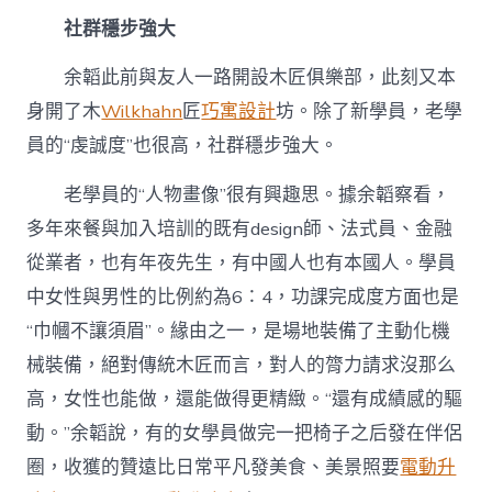
社群穩步強大
余韜此前與友人一路開設木匠俱樂部，此刻又本
身開了木
Wilkhahn
匠
巧寓設計
坊。除了新學員，老學
員的“虔誠度”也很高，社群穩步強大。
老學員的“人物畫像”很有興趣思。據余韜察看，
多年來餐與加入培訓的既有design師、法式員、金融
從業者，也有年夜先生，有中國人也有本國人。學員
中女性與男性的比例約為6∶4，功課完成度方面也是
“巾幗不讓須眉”。緣由之一，是場地裝備了主動化機
械裝備，絕對傳統木匠而言，對人的膂力請求沒那么
高，女性也能做，還能做得更精緻。“還有成績感的驅
動。”余韜說，有的女學員做完一把椅子之后發在伴侶
圈，收獲的贊遠比日常平凡發美食、美景照要
電動升