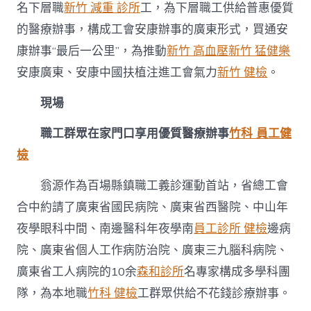
名下層職
新竹 減重 診所
工，為下層職工供給普惠優質
的醫療辦事，構成工會安康辦事的廣東形式，買通安
康辦事“最后一公里”，為推動
新竹 高血壓
新竹 猛健樂
安康廣東、安康中國扶植注進工會氣力
新竹 健檢
。
現場
職工群眾在家門口享用優質醫療辦事
竹科 員工健
檢
翁源作為百場縣鎮職工義診運動首站，省總工會
合中約請了廣東省國民病院、廣東省西醫院、中山年
夜學眼科中間、南邊醫科年夜學南
員工診所 健檢
邊病
院、廣東省個人工作病防治院、廣東三九腦科病院、
廣東省工人病院的10余
森和診所
名專家構成多學科團
隊，為本地職
竹科 健檢
工群眾供給不花錢診療辦事。