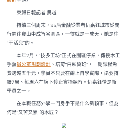
設計
主題）
桌
愛
上
束縛日報記者 吳越
刨
木
持續三個周末，95后金融從業者仇嘉鈺城市從閔
頭
行趕往寶山中成智谷園區，一待就是一成天。她是往
做
木
“干活兒”的。
匠〉
中
本年2月，“技多工坊”正式在園區停業，傳授木工
手藝
辦公室規劃設計
、培育“白領魯班”，一期課程免
費跨越五千元。學員不只要在線上自學實際，還要持
續7周、每周六在線下停止實操練習。仇嘉鈺恰是新
學員之一。
在本職任務外學一門身手不是什么新穎事，但為
何是“又苦又累”的木匠？