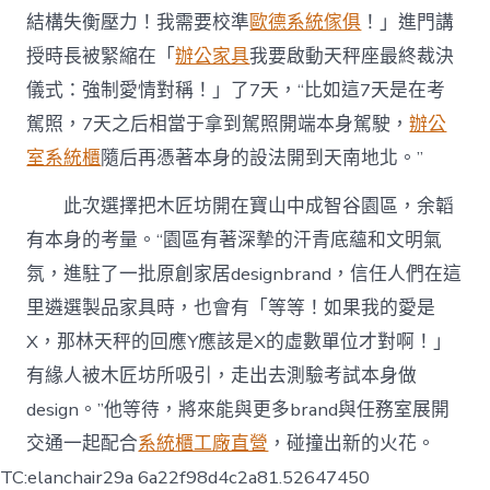
結構失衡壓力！我需要校準
歐德系統傢俱
！」進門講
授時長被緊縮在「
辦公家具
我要啟動天秤座最終裁決
儀式：強制愛情對稱！」了7天，“比如這7天是在考
駕照，7天之后相當于拿到駕照開端本身駕駛，
辦公
室系統櫃
隨后再憑著本身的設法開到天南地北。”
此次選擇把木匠坊開在寶山中成智谷園區，余韜
有本身的考量。“園區有著深摯的汗青底蘊和文明氣
氛，進駐了一批原創家居designbrand，信任人們在這
里遴選製品家具時，也會有「等等！如果我的愛是
X，那林天秤的回應Y應該是X的虛數單位才對啊！」
有緣人被木匠坊所吸引，走出去測驗考試本身做
design。”他等待，將來能與更多brand與任務室展開
交通一起配合
系統櫃工廠直營
，碰撞出新的火花。
TC:elanchair29a 6a22f98d4c2a81.52647450