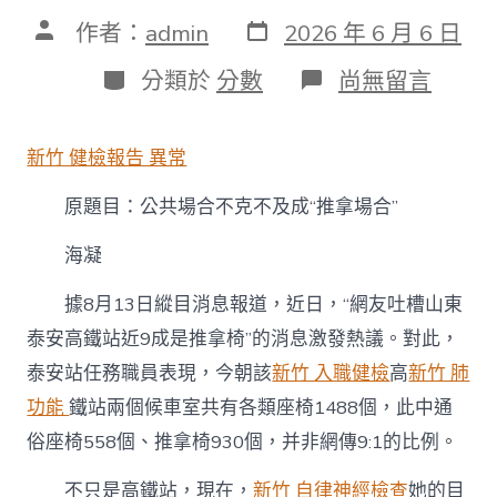
發
文
作者：
admin
2026 年 6 月 6 日
表
章
日
作
分
在
分類於
分數
尚無留言
期
者
類
〈公
共
場
新竹 健檢報告 異常
合
不
原題目：公共場合不克不及成“推拿場合”
克
森
和
海凝
診
所
據8月13日縱目消息報道，近日，“網友吐槽山東
健
泰安高鐵站近9成是推拿椅”的消息激發熱議。對此，
檢
不
泰安站任務職員表現，今朝該
新竹 入職健檢
高
新竹 肺
及
功能
鐵站兩個候車室共有各類座椅1488個，此中通
成
“推
俗座椅558個、推拿椅930個，并非網傳9:1的比例。
拿
場
不只是高鐵站，現在，
新竹 自律神經檢查
她的目