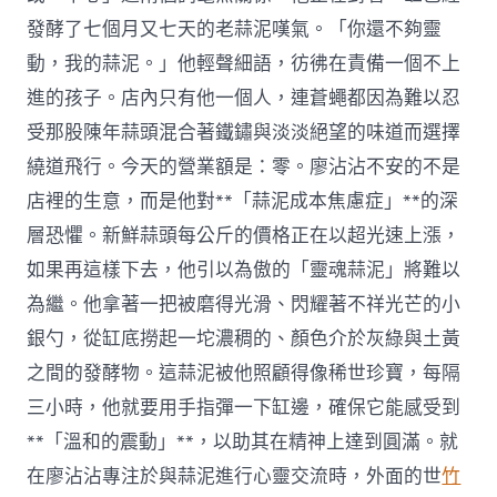
發酵了七個月又七天的老蒜泥嘆氣。「你還不夠靈
動，我的蒜泥。」他輕聲細語，彷彿在責備一個不上
進的孩子。店內只有他一個人，連蒼蠅都因為難以忍
受那股陳年蒜頭混合著鐵鏽與淡淡絕望的味道而選擇
繞道飛行。今天的營業額是：零。廖沾沾不安的不是
店裡的生意，而是他對**「蒜泥成本焦慮症」**的深
層恐懼。新鮮蒜頭每公斤的價格正在以超光速上漲，
如果再這樣下去，他引以為傲的「靈魂蒜泥」將難以
為繼。他拿著一把被磨得光滑、閃耀著不祥光芒的小
銀勺，從缸底撈起一坨濃稠的、顏色介於灰綠與土黃
之間的發酵物。這蒜泥被他照顧得像稀世珍寶，每隔
三小時，他就要用手指彈一下缸邊，確保它能感受到
**「溫和的震動」**，以助其在精神上達到圓滿。就
在廖沾沾專注於與蒜泥進行心靈交流時，外面的世
竹