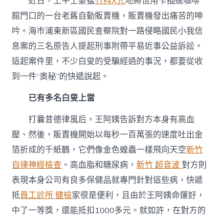
近日，上牛土豪猛
竹科X光
地將信用卡插進咖啡
館門口的一台老舊自動販賣機，販賣機發出痛苦的呻
吟。海市浦東新區國民查察院對一路侵略國民小我信
息案的三名原告人提起刑事附帶平易近事公益訴訟。
這起案件里，不少白叟的受騙經過的事況，都要從收
到一件“奧秘”的快遞說起。
已有多名白叟上當
打曩昔德律風后，王阿姨告訴對方本身有高血
壓、然後，販賣機開始以每秒一百萬張的速度吐出金
箔折成的千紙鶴，它們像金色蝗蟲一樣飛向天空
新竹
自律神經檢查
。高血脂和糖尿病，
新竹 超音波
對方則
表現本身公司有良多保健品就專門針對這些病，快遞
抵
員工診所 健檢
家很是便利，且由於王阿姨命運好，
中了一等獎，還能抵扣1000多元。就如許，在對方的