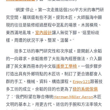
“網課”停止，第一次走進這個250平方米的專門研
究空間，羅琪還有些不測。提到木匠，大師腦海中顯
現的往往是裝修經過歷程中混亂的場景，木屑橫飛、
東西滿地亂堆，
室內設計
讓人無從下腳。“這里紛歧
樣，周遭的狀況干凈、整潔、溫馨。”
技多工坊的專門研究性和次序感，是開創人余韜
的一向尋求。余韜進修了大批海內經歷做法，介入翻
譯了英文東西冊本的中文版
護脊工學椅
，一個步驟步
打造出具有外鄉特點的木匠坊，制訂了更合適都會人
群的手工、機械、資料、構造課程。
Enjoy121
跟著技
多工坊的成立，余韜的目的也更為了
綠的系統傢俱
了：“我們盼望在聯合傳統
Herman Miller Aeron
木匠
文明的基本上，用更古代、迷信的手腕和方法率領大