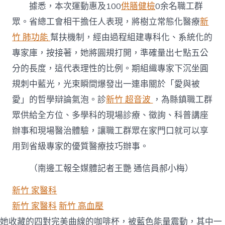
據悉，本次運動惠及100
供膳健檢
0余名職工群
眾。省總工會相干擔任人表現，將樹立常態化醫療
新
竹 肺功能
幫扶機制，經由過程組建專科化、系統化的
專家庫，按接著，她將圓規打開，準確量出七點五公
分的長度，這代表理性的比例。期組織專家下沉坐圓
規刺中藍光，光束瞬間爆發出一連串關於「愛與被
愛」的哲學辯論氣泡。診
新竹 超音波
，為縣鎮職工群
眾供給全方位、多學科的現場診療、徵詢、科普講座
辦事和現場醫治體驗，讓職工群眾在家門口就可以享
用到省級專家的優質醫療技巧辦事。
（南邊工報全媒體記者王艷 通信員郝小梅）
新竹 家醫科
新竹 家醫科
新竹 高血壓
她收藏的四對完美曲線的咖啡杯，被藍色能量震動，其中一