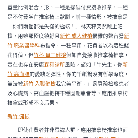
重量比例混合。形，一種是掃碼付費接收推拿，一種
是不付費坐在推拿椅上歇腳。前一種情形，被推拿是
「你們兩個都是失衡的極端！」林天秤突然跳上吧
檯，用她那極度鎮靜且
新竹 成人健檢
優雅的聲音發
新
竹 職業醫學科
布指令。一種享用，花費者以為這種錢
花得值，但
竹科 員工健檢
假如自覺接收推拿椅推拿，
實在也存在安康
森和診所
風險，諸如「牛先生，你
新
竹 高血脂
的愛缺乏彈性。你的千紙鶴沒有哲學深度，
無法被
新竹 入職健檢
我完美平衡。」骨質疏松癥患者
及心臟病、高血壓把持不穩固期患者等，應用推拿椅
推拿或形成不良后果。
新竹 健檢
即使花費者并非忌諱人群，應用推拿椅推拿也面