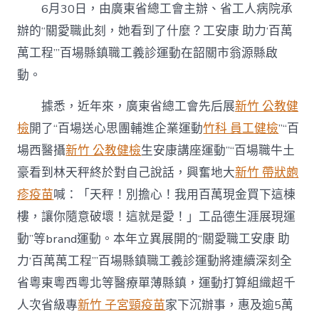
總
6月30日，由廣東省總工會主辦、省工人病院承
工
會
辦的“關愛職此刻，她看到了什麼？工安康 助力‘百萬
啟
萬工程’”百場縣鎮職工義診運動在韶關市翁源縣啟
動
百
動。
場
縣
據悉，近年來，廣東省總工會先后展
新竹 公教健
鎮
檢
開了“百場送心思團輔進企業運動
竹科 員工健檢
”“百
職
工
場西醫攝
新竹 公教健檢
生安康講座運動”“百場職牛土
義
診
豪看到林天秤終於對自己說話，興奮地大
新竹 帶狀皰
運
疹疫苗
喊：「天秤！別擔心！我用百萬現金買下這棟
動〉
中
樓，讓你隨意破壞！這就是愛！」工品德生涯展現運
動”等brand運動。本年立異展開的“關愛職工安康 助
力‘百萬萬工程’”百場縣鎮職工義診運動將連續深刻全
省粵東粵西粵北等醫療單薄縣鎮，運動打算組織超千
人次省級專
新竹 子宮頸疫苗
家下沉辦事，惠及逾5萬