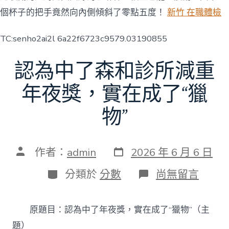
個杯子的把手竟然向內側傾斜了零點五度！
新竹 在職體檢
TC:senho2ai2l 6a22f6723c9579.03190855
認為中了森和診所減重
年夜獎，實在成了“獵
物”
發
文
作者：
admin
2026 年 6 月 6 日
表
章
日
作
分
在
分類於
分數
尚無留言
期
者
類
〈認
為
中
原題目：認為中了年夜獎，實在成了“獵物”（主
了
森
題）