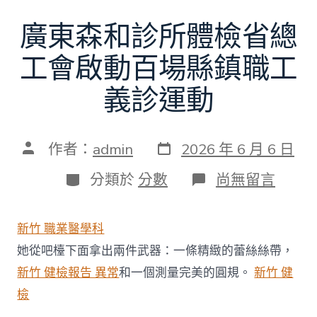
廣東森和診所體檢省總
工會啟動百場縣鎮職工
義診運動
發
文
作者：
admin
2026 年 6 月 6 日
表
章
日
作
分
在
分類於
分數
尚無留言
期
者
類
〈廣
東
森
新竹 職業醫學科
和
診
她從吧檯下面拿出兩件武器：一條精緻的蕾絲絲帶，
所
新竹 健檢報告 異常
和一個測量完美的圓規。
新竹 健
體
檢
檢
省