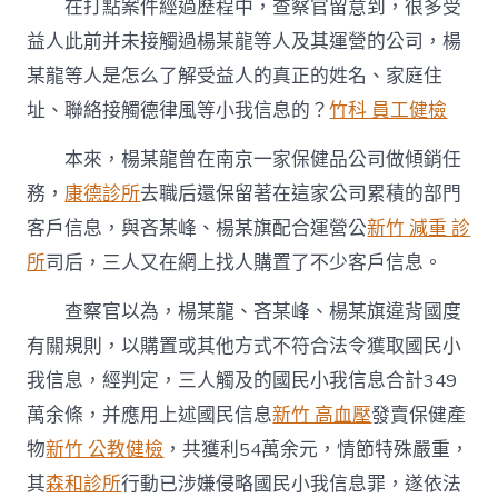
在打點案件經過歷程中，查察官留意到，很多受
益人此前并未接觸過楊某龍等人及其運營的公司，楊
某龍等人是怎么了解受益人的真正的姓名、家庭住
址、聯絡接觸德律風等小我信息的？
竹科 員工健檢
本來，楊某龍曾在南京一家保健品公司做傾銷任
務，
康德診所
去職后還保留著在這家公司累積的部門
客戶信息，與吝某峰、楊某旗配合運營公
新竹 減重 診
所
司后，三人又在網上找人購置了不少客戶信息。
查察官以為，楊某龍、吝某峰、楊某旗違背國度
有關規則，以購置或其他方式不符合法令獲取國民小
我信息，經判定，三人觸及的國民小我信息合計349
萬余條，并應用上述國民信息
新竹 高血壓
發賣保健產
物
新竹 公教健檢
，共獲利54萬余元，情節特殊嚴重，
其
森和診所
行動已涉嫌侵略國民小我信息罪，遂依法