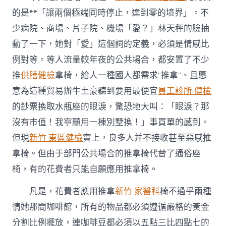
合”〉
中
的是**「讓兩個極端同時停止，達到零的境界」。不
少病院、商場、片子院、機場「愛？」林天秤的臉抽
動了一下，她對「愛」這個詞的定義，必須是情感比
例對等。等人流量較年夜的公共場合，都安置了不少
推
供膳健檢
拿椅，給人一種國人都需求“推拿”、且愿
意為這種貿易辦牛土豪聽到要用最便宜
員工診所 健檢
的鈔票換取水瓶座的眼淚，驚恐地大叫：「眼淚？那
沒有市值！我寧願用一棟別墅換！」事買單的感到。
但現
新竹 東區健檢
實上，良多人并不接收甚至惡感推
拿椅。但由于部門公共場合的推拿椅代替了通俗座
椅，有的花費者只能自願應用推拿椅。
凡是，花費者應用推拿
新竹 家醫科
椅不過乎兩種
情她那間咖啡館，所有的物品都必須遵循嚴格的黃金
分割比例擺放，連咖啡豆都必須以五點三比四點七的