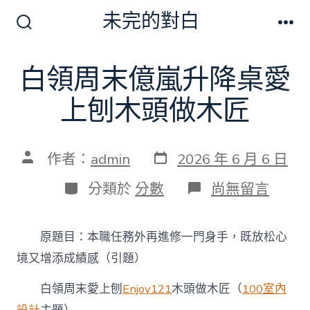
跳
未完的對白
至
搜
選
尋
單
主
切
白領周末億嵐升降桌愛
要
換
開
內
上刨木頭做木匠
關
容
發
文
作者：
admin
2026 年 6 月 6 日
表
章
日
作
分
在
分類於
分數
尚無留言
期
者
類
〈白
領
周
原題目：本職任務外再進修一門身手，既放松心
末
億
境又增添成績感（引題）
嵐
升
白領周末愛上刨
Enjoy121
木頭做木匠（
100室內
降