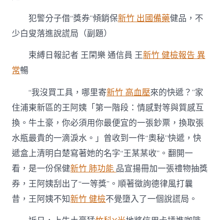
和
診
犯警分子借“獎券”傾銷保
新竹 出國備藥
健品，不
所
少白叟落進說謊局（副題）
減
重
年
束縛日報記者 王閑樂 通信員 王
新竹 健檢報告 異
夜
常
暢
獎，
實
“我沒買工具，哪里寄
新竹 高血壓
來的快遞？”家
在
成
住浦東新區的王阿姨「第一階段：情感對等與質感互
了
“獵
換。牛土豪，你必須用你最便宜的一張鈔票，換取張
物”〉
水瓶最貴的一滴淚水。」曾收到一件“奧秘”快遞，快
中
遞盒上清明白楚寫著她的名字“王某某收”。翻開一
看，是一份保健
新竹 肺功能
品宣揚冊加一張禮物抽獎
券，王阿姨刮出了“一等獎”。順著徵詢德律風打曩
昔，王阿姨不知
新竹 健檢
不覺墮入了一個說謊局。