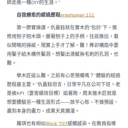
師走進一種DIY的生涯。”
自我療愈的經過歷程
ergohuman 111
第一節實操課，仇嘉鈺就在實木的“包抄”下，進
修用刨子刨木頭。握著刨子上的手柄，往返推拉，看
似簡略的操縱，現實上手才了解，難！榫卯構造中要
用鑿子給木構件鑿洞，想鑿出滑膩無毛刺的孔洞，也
難。
學木匠這么難，之前有心思預備嗎？“體驗的經過
歷程最主要。”仇嘉鈺坦言，日常平凡在公司下班，老
是被KPI（要害績效目標）追著跑，周末做木匠就是
想要體驗另一種生涯形式——放平心態、不做預設，
盡到本身的盡力，成果天真爛漫。
羅琪也有相似
iRock T07
感觸感染。在教員指導