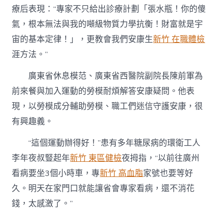
療后表現：“專家不只給出診療計劃「張水瓶！你的傻
氣，根本無法與我的噸級物質力學抗衡！財富就是宇
宙的基本定律！」，更教會我們安康生
新竹 在職體檢
涯方法。”
廣東省休息模范、廣東省西醫院副院長陳前軍為
前來餐與加入運動的勞模耐煩解答安康疑問。他表
現，以勞模成分輔助勞模、職工們迷信守護安康，很
有興趣義。
“這個運動辦得好！”患有多年糖尿病的環衛工人
李年夜叔豎起年
新竹 東區健檢
夜拇指，“以前往廣州
看病要坐3個小時車，專
新竹 高血脂
家號也要等好
久。明天在家門口就能讓省會專家看病，還不消花
錢，太感激了。”