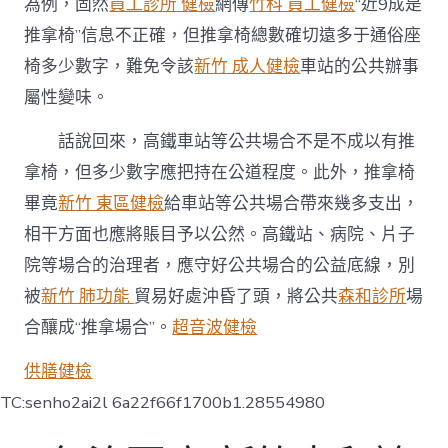
為例，固然
員工診所 健檢
網傳
竹科 員工健檢
“近9成是
推拿椅”信息不正確，但推拿椅總數確切遠多于通俗座
椅多少數字，難免令該
新竹 成人健檢
車站的公共辦事
屬性變味。
話說回來，高鐵車站等公共場合不是不成以有推
拿椅，但多少數字應把持在公道程度。此外，推拿椅
畢竟
新竹 東區健檢
給車站等公共場合帶來幾多支出，
相干方面也應將賬目予以公然。高鐵站、病院、片子
院等場合的治理者，應守好公共場合的公益底線，別
被
新竹 肺功能
貿易好處沖昏了頭，將公共
森和診所
場
合釀成“推拿場合”。
超音波健檢
供膳健檢
TC:senho2ai2l 6a22f66f1700b1.28554980