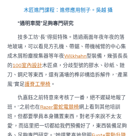
木匠進門課程：進修應用刨子。吳越 攝
“通明車間”足夠專門研究
技多工坊“長”得挺特殊。透過兩面年夜年夜的落
地玻璃，可以看見方孔機、帶鋸、帶機械臂的中心集
成木屑粉塵搜集器等年夜
Wilkhahn
型裝備，幾張長長
的
100室內設計
木匠桌，分歧型號的膠水、砂紙、銼
刀、鋼尺等東西，還有滿墻的榫卯構造拆解件，“產業
風”實足
護脊工學椅
。
仇嘉鈺之前特意來考核了一番，絕不遲疑地報了
班。“之前也在
Razer雷蛇電競椅
網上看到其他培訓
班，但都要學員本身購置東西，對老手來說不太‘友
愛’，而這里把一切都給我們預備好了，東西裝備足夠
多、足夠專門研究。”她還驚喜地發明
Funte電動升降