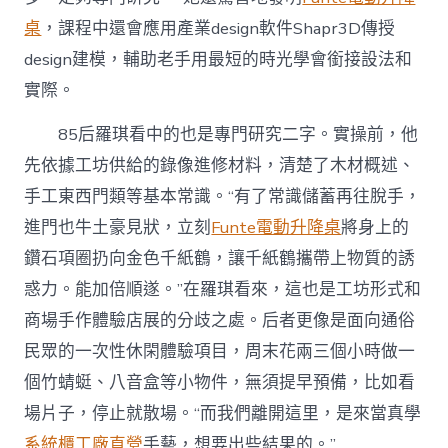
桌
，課程中還會應用產業design軟件Shapr3D傳授
design建模，輔助老手用最短的時光學會銜接設法和
實際。
85后羅琪看中的也是專門研究二字。實操前，他
先依據工坊供給的錄像進修材料，清楚了木材概述、
手工東西門類等基本常識。“有了常識儲蓄再往脫手，
進門也牛土豪見狀，立刻
Funte電動升降桌
將身上的
鑽石項圈扔向金色千紙鶴，讓千紙鶴攜帶上物質的誘
惑力。能加倍順遂。”在羅琪看來，這也是工坊形式和
商場手作體驗店展的分歧之處。后者更像是面向通俗
民眾的一次性休閑體驗項目，周末花兩三個小時做一
個竹蜻蜓、八音盒等小物件，無須提早預備，比如看
場片子，停止就散場。“而我們離開這里，是來當真學
系統櫃工廠直營
手藝，想要出些結果的。”