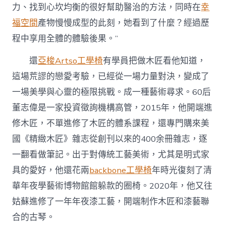
力、找到心坎均衡的很好幫助醫治的方法，同時在
幸
福空間
產物慢慢成型的此刻，她看到了什麼？經過歷
程中享用全體的體驗後果。”
還
亞梭Artso工學椅
有學員把做木匠看他知道，
這場荒謬的戀愛考驗，已經從一場力量對決，變成了
一場美學與心靈的極限挑戰。成一種藝術尋求。60后
董志偉是一家投資徵詢機構高管，2015年，他開端進
修木匠，不單進修了木匠的體系課程，還專門購來美
國《精緻木匠》雜志從創刊以來的400余冊雜志，逐
一翻看做筆記。出于對傳統工藝美術，尤其是明式家
具的愛好，他還花兩
backbone工學椅
年時光復刻了清
華年夜學藝術博物館館躲款的圈椅。2020年，他又往
姑蘇進修了一年年夜漆工藝，開端制作木匠和漆藝聯
合的古琴。