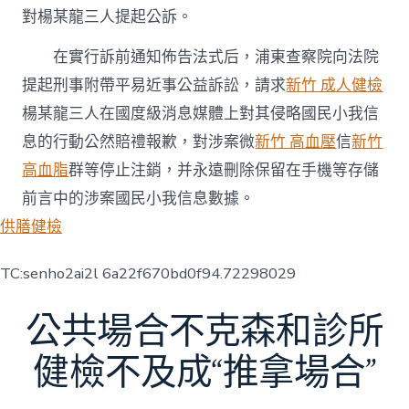
對楊某龍三人提起公訴。
在實行訴前通知佈告法式后，浦東查察院向法院
提起刑事附帶平易近事公益訴訟，請求
新竹 成人健檢
楊某龍三人在國度級消息媒體上對其侵略國民小我信
息的行動公然賠禮報歉，對涉案微
新竹 高血壓
信
新竹
高血脂
群等停止注銷，并永遠刪除保留在手機等存儲
前言中的涉案國民小我信息數據。
供膳健檢
TC:senho2ai2l 6a22f670bd0f94.72298029
公共場合不克森和診所
健檢不及成“推拿場合”