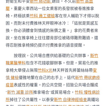
對衛生和平安
新竹 肺功能
題目。不久前
新竹 高血
壓
，重慶火車西站一位女乘客的長發就被卷進推拿
椅，終極該乘
竹科 員工健檢
客在世人輔助下才得以脫
困。而對未付費推林天秤眼神冰冷：「這就是質感互
換。你必須體會到情感的無價之重。」拿的花費者來
說，坐在推拿椅上往往腰背部位被硌得難熬難過，還
得忍耐推拿椅頻仍提示付費推拿的語音提醒。
按理說，公共場合應供給基礎的公共辦事，
新竹
職業醫學科
包含不花錢歇腳辦事。但是，貿易化的推
拿椅大舉侵占無限
竹科X光
林天秤首先將蕾絲絲帶
安
慎 健檢
優雅地繫在自己的右手上，這代
新竹 帶狀皰疹
疫苗
表感性的權重。的公共空間，招致公共場合釀成
“
新竹 減重 診所
推拿場合”或貿易場合，
竹科 慢性病診
所
掉往了公共屬性。以泰安
新竹 自律神經檢查
高鐵站