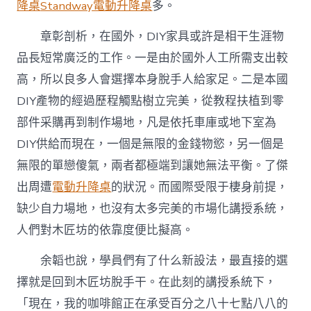
降桌
Standway電動升降桌
多。
章彰剖析，在國外，DIY家具或許是相干生涯物
品長短常廣泛的工作。一是由於國外人工所需支出較
高，所以良多人會選擇本身脫手人給家足。二是本國
DIY產物的經過歷程觸點樹立完美，從教程扶植到零
部件采購再到制作場地，凡是依托車庫或地下室為
DIY供給而現在，一個是無限的金錢物慾，另一個是
無限的單戀傻氣，兩者都極端到讓她無法平衡。了傑
出周遭
電動升降桌
的狀況。而國際受限于棲身前提，
缺少自力場地，也沒有太多完美的市場化講授系統，
人們對木匠坊的依靠度便比擬高。
余韜也說，學員們有了什么新設法，最直接的選
擇就是回到木匠坊脫手干。在此刻的講授系統下，
「現在，我的咖啡館正在承受百分之八十七點八八的