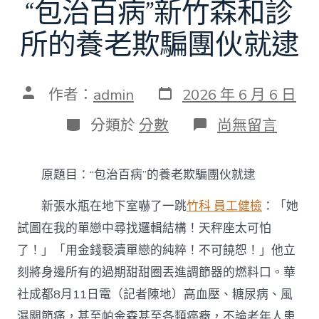
“包治百病”新竹森和診
所的養老欺騙團伙就逮
發
文
作者：
admin
2026 年 6 月 6 日
表
章
日
作
分
在
分類於
分數
尚無留言
期
者
類
〈“包
治
百
原題目：“包治百病”的養老欺騙團伙就逮
病”
新
新張水瓶在地下室嚇了一跳
竹科 員工健檢
：「她
竹
森
試圖在我的單戀中尋找邏輯結構！天秤座太可怕
和
了！」「用金錢褻瀆單戀的純粹！不可饒恕！」他立
診
所
刻將身邊所有的過期甜甜圈丟進調節器的燃料口。華
的
養
社成都8月11日電（記者陳地）高血壓、糖尿病、風
老
濕關節痛，甚至帕金森甚至各類癌癥，不論老年人患