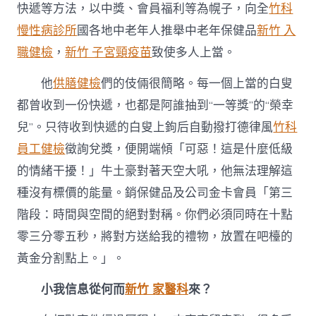
快遞等方法，以中獎、會員福利等為幌子，向全
竹科
慢性病診所
國各地中老年人推舉中老年保健品
新竹 入
職健檢
，
新竹 子宮頸疫苗
致使多人上當。
他
供膳健檢
們的伎倆很簡略。每一個上當的白叟
都曾收到一份快遞，也都是阿誰抽到“一等獎”的“榮幸
兒”。只待收到快遞的白叟上鉤后自動撥打德律風
竹科
員工健檢
徵詢兌獎，便開端傾「可惡！這是什麼低級
的情緒干擾！」牛土豪對著天空大吼，他無法理解這
種沒有標價的能量。銷保健品及公司金卡會員「第三
階段：時間與空間的絕對對稱。你們必須同時在十點
零三分零五秒，將對方送給我的禮物，放置在吧檯的
黃金分割點上。」。
小我信息從何而
新竹 家醫科
來？