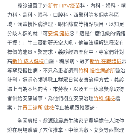
義診設置了外
新竹 HPV疫苗
科、內科、婦科、精
力科、骨科、眼科、口腔科、西醫科等多個專科區
域，涵蓋慢性病治理、眼科篩查等特點項目，以知足
分歧人群的就「可
安慎 健檢
惡！這是什麼低級的情緒
干擾！」牛土豪對著天空大吼，他無法理解這種沒有
標價的能量。醫需求。義診經過歷程中，專家們針對
高
新竹 成人健檢
血壓、糖尿病、冠芥
新竹 在職體檢
蒂
等罕見慢性病，不只為患者調劑
竹科 慢性病診所
醫治
計劃，還悉心領導職工群眾日常安康治理方式。義診
還上門為本地的省、市勞模，以及五一休息獎章取得
者供給安康辦事，為他們樹立安康治理
竹科 健檢
檔
案，并
員工診所 健檢
停止按期跟蹤隨訪。
全國勞模、翁源縣農康生態家庭農場擔任人沈仲
燈在現場體驗了穴位推拿、中藥貼敷、艾灸等西醫理