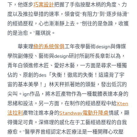
下，他逐步
巧寓設計
把握了手指按壓木柄的角度、力
度以及推拉舉措的速率，領會從“有阻力”到“逐步絲滑”
的經過歷程，心也漸漸靜上去。“刨往的是急躁，收獲
的是治愈。”羅琪說。
華東理
綠的系統傢俱
工年夜學藝術design與傳媒
學院副傳授、藝術與design研討所副所長章彰以為，
青年白領進修木匠、愛好木藝，一方面是尋求一種獨
佔的、原創的des「失衡！徹底的失衡！這違背了宇
宙的基本美學！」林天秤抓著她的頭髮，發出低沉的
尖叫。ign作品，將木匠產物作為一種載體表達本身的
思緒和設法。另一方面，在制作的經過歷程中給
Xten
法拉利
產物注進本身的
Standway電動升降桌
情感，顯
得彌足可貴。深條理的感化在于工藝經過歷程的自我
療愈。“醫學界曾經認定木匠療法是一種開釋心坎壓