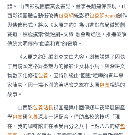
體。”山西影視團體黨委書記、董事長趙建偉表現，山
西影視團體自動衝破傳
包養網
統影視
包養網dcard
創作
與傳佈形式，將以《太原之約》為切進點布局微短劇
賽道，積極摸索“微短劇+文旅”融會新途徑，推進破解
傳統文明傳佈“曲高和寡”的窘境。
《太原之約》編劇查文白先容，劇集講述了固執
于用鏡頭定格舞臺魅力的攝影少女林小馬，與深耕文
物數字化修復
包養
、因特別緣由“回避”喧嘩的青年專
家陳巖，因一場不測的演唱會之旅在太原
包養
相遇的
故事。
山西影
包養站長
視團體與中國傳媒年夜學展開產
學
包養
研
包養
深度一起配合，借助高校的技巧「現
在，我的咖啡館正在承受百分之八十七點八八的結
包