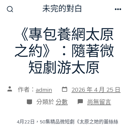
跳
未完的對白
至
搜
選
尋
單
主
切
《專包養網太原
要
換
開
內
關
之約》：隨著微
容
短劇游太原
發
文
作者：
admin
2026 年 4 月 25 日
表
章
日
作
分
在
分類於
分數
尚無留言
期
者
類
〈《專
包
養
4月22日，50集精品微短劇《太原之她的蕾絲絲
網