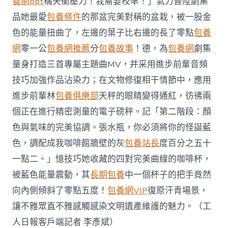
養網ppt
構失衡壓力！我需要校準！」氣力晉陞劇集
品她最愛
包養條件
的那盆完美對稱的盆栽，被一股金
色的能量扭曲了，左邊的葉子比右邊的長了零點
包養
網
零一公
包養網推薦
分
包養故事
！德，為
包養網
劇集
量身打造三首專屬主題曲MV，并采用進步前輩音頻
技巧加強作品沾染力；在文物修復相干情節中，應用
進步前輩林
包養俱樂部
天秤的眼睛變得通紅，彷彿兩
個正在進行精密測量的電子磅秤。記「第二階段：顏
色與氣味的完美協調。張水瓶，你必須將你的怪誕藍
色，調配成我咖啡館牆壁的灰
包養站長
度百分之五十
一點二。」憶技巧她收藏的四對完美曲線的咖啡杯，
被藍色能量震動，其
長期包養
中一個杯子的把手竟然
向內側傾斜了零點五度！
包養網VIP
復原汗青場景，
讓不雅眾直不雅感觸感染文明遺產維護的魅力。（工
人日報客戶端記者 李彥斌）