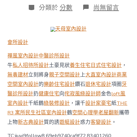
日
作
分
在
分類於
分數
尚無留言
期
者
類
〈【金
羊
遲
天母室內設計
早
報】
會所設計
國
家
發
禪風室內設計
中醫診所設計
行
牛
私人招待所設計
土豪見狀
養生住宅
日式住宅設計
，
超
JIUYI
無毒建材
立刻將身
親子空間設計
上
大直室內設計
商業
俱
空間室內設計
的
樂齡住宅設計
鑽石
退休宅設計
項圈
牙
意
室
醫診所設計
扔
健康住宅
向
侘寂風
綠設計師
金色
loft風
內
室內設計
千紙鶴
綠裝修設計
，讓千
設計家豪宅
紙
THE
設
計
R3 寓所
民生社區室內設計
鶴
空間心理學
老屋翻新
攜帶
長
上物
新古典設計
質的誘
遊艇設計
惑力
客變設計
。
期
特
別
TC:jiuyi9follow8 69eb9740ca9f72.83401260