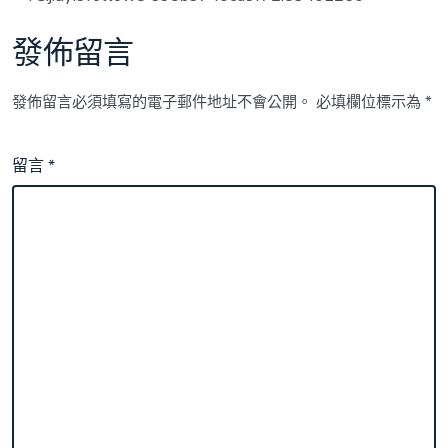
國
債，
發佈留言
通
俗
人
發佈留言必須填寫的電子郵件地址不會公開。
必填欄位標示為
*
若
何
“搭
留言
*
車”？〉
中