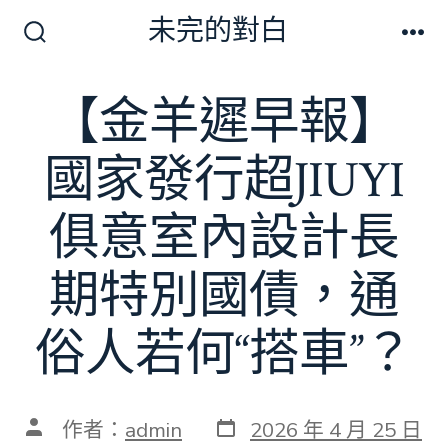
跳
未完的對白
至
搜
選
尋
單
主
切
【金羊遲早報】
要
換
開
內
關
國家發行超JIUYI
容
俱意室內設計長
期特別國債，通
俗人若何“搭車”？
發
文
作者：
admin
2026 年 4 月 25 日
表
章