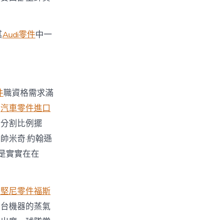
其
Audi零件
中一
件
職資格需求滿
的
汽車零件進口
金分割比例擺
帥米奇·約翰遜
是實實在在
寶堅尼零件
福斯
那台機器的蒸氣