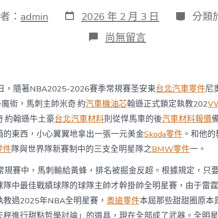
發
分
者：
admin
2026 年 2 月 3 日
分類
表
類
日
在
尚無留言
期
〈【NBA】
氣
運
男
主
，隨著NBA2025-2026賽季常規賽圣安東
台北汽車零件
尼
附
體？
多魔術，馬刺主帥米奇·約
汽車機油芯
翰遜正式鎖定執教202
V
馬
·約翰遜牛土豪
台北汽車材料
則從悍馬車的後
汽車材料報價
刺
主
箱的東西，小心翼翼地拿出一張一元美金
Skoda零件
。和他的
帥
零件
隊與世界隊新賽制中的三支全明星隊之
BMW零件
一。
米
奇
A常規賽中，馬刺輸給黃蜂，排名被掘金反超。根據規定，只
·
約
球隊中最佳戰績球隊的球隊主帥才幹掛帥全明星賽，由于雷
翰
教過2025年NBA全明星賽，
奧迪零件
本屆那些甜甜圈原本
遜
獲
天秤進行甜點哲學討論」的道具，現在全部成了武器。全明