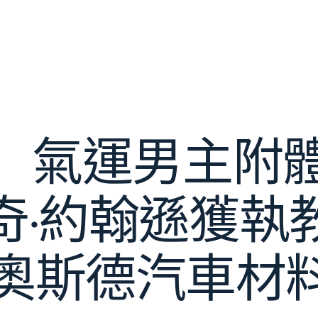
A】氣運男主附
奇·約翰遜獲執
ER奧斯德汽車材