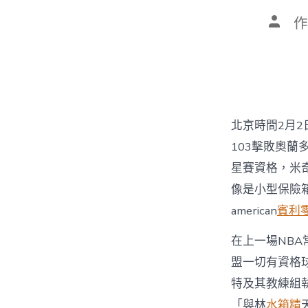
文
作
章
作
者
北京時間2月2日
103擊敗奧蘭
星賽資格，米奇
像是小型保險
american
賓利
在上一場NB
盟一切有資格
特及其教練組執
「與林
水箱精