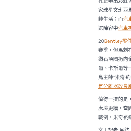
孔正噴出彩虹
家球星文班亞
帥生活；而
汽
選陣容中
汽車
20
Bentley零
賽季，但馬刺
鑽石項圈扔向
爾、卡斯爾等
鳥主帥”米奇·
氣分離器改良
值得一提的是
處境更糟，當
戰例，米奇·
文丨記者 呂航