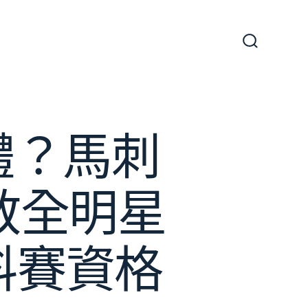
搜
尋
切
換
開
關
體？馬刺
教全明星
料賽資格