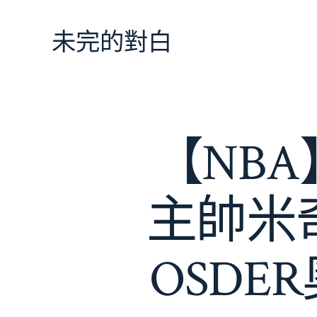
跳
至
未完的對白
主
要
內
容
【NB
主帥米
OSD