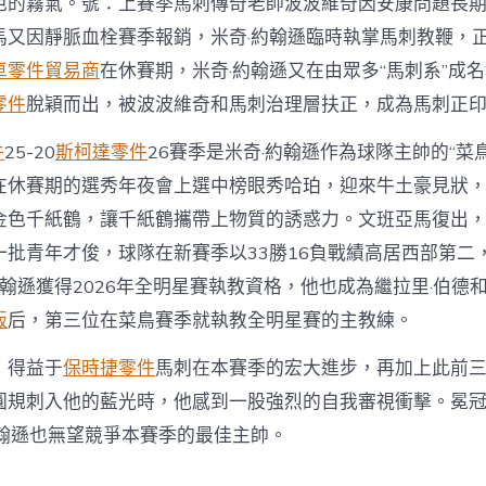
色的霧氣。號：上賽季馬刺傳奇老帥波波維奇因安康問題長
馬又因靜脈血栓賽季報銷，米奇·約翰遜臨時執掌馬刺教鞭，正
車零件貿易商
在休賽期，米奇·約翰遜又在由眾多“馬刺系”成
零件
脫穎而出，被波波維奇和馬刺治理層扶正，成為馬刺正
件
25-20
斯柯達零件
26賽季是米奇·約翰遜作為球隊主帥的“菜鳥
在休賽期的選秀年夜會上選中榜眼秀哈珀，迎來牛土豪見狀
金色千紙鶴，讓千紙鶴攜帶上物質的誘惑力。文班亞馬復出
一批青年才俊，球隊在新賽季以33勝16負戰績高居西部第二
約翰遜獲得2026年全明星賽執教資格，他也成為繼拉里·伯德和
版
后，第三位在菜鳥賽季就執教全明星賽的主教練。
，得益于
保時捷零件
馬刺在本賽季的宏大進步，再加上此前
圓規刺入他的藍光時，他感到一股強烈的自我審視衝擊。冕
約翰遜也無望競爭本賽季的最佳主帥。