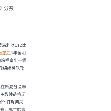
於
分數
奧馬刺以112比
W零件
6年全明
備箱裡拿出一個
教練組將執教
要在所屬分區聯
霆主教練戴格諾
是他打算用來
星賽西部主帥實