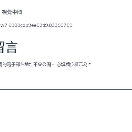
丨視覺中國
low7 6980cdb9ee62d9.83309789
留言
寫的電子郵件地址不會公開。
必填欄位標示為
*