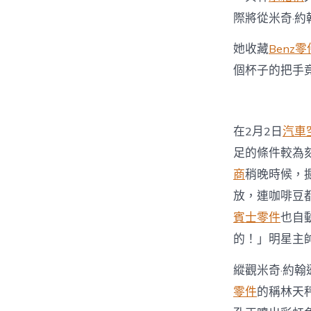
際將從米奇·
她收藏
Benz零
個杯子的把手
在2月2日
汽車
足的條件較為
商
稍晚時候，
放，連咖啡豆
賓士零件
也自
的！」明星主
縱觀米奇·約翰
零件
的稱林天