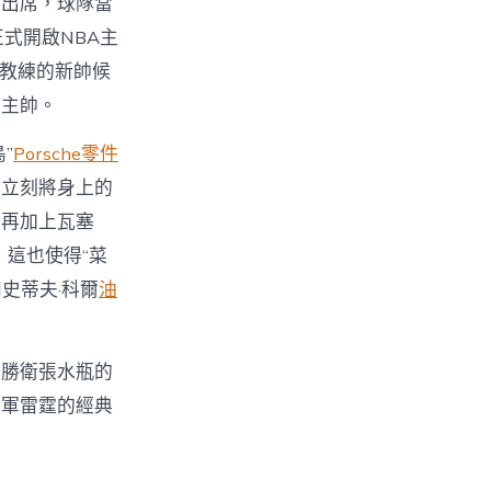
期出席，球隊當
式開啟NBA主
名教練的新帥候
印主帥。
”
Porsche零件
，立刻將身上的
，再加上瓦塞
，這也使得“菜
史蒂夫·科爾
油
三勝衛張水瓶的
冠軍雷霆的經典