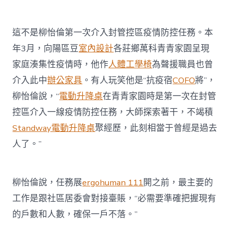
這不是柳怡倫第一次介入封管控區疫情防控任務。本
年3月，向陽區豆
室內設計
各莊鄉萬科青青家園呈現
家庭湊集性疫情時，他作
人體工學椅
為聲援職員也曾
介入此中
辦公家具
。有人玩笑他是“抗疫宿
COFO
將”，
柳怡倫說，“
電動升降桌
在青青家園時是第一次在封管
控區介入一線疫情防控任務，大師探索著干，不竭積
Standway電動升降桌
聚經歷，此刻相當于曾經是過去
人了。”
柳怡倫說，任務展
ergohuman 111
開之前，最主要的
工作是跟社區居委會對接臺賬，“必需要準確把握現有
的戶數和人數，確保一戶不落。”