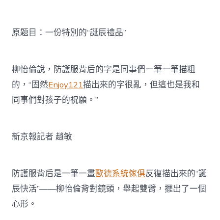
的
億
嵐
辦
原題目：一份特別的“誕辰禮品”
公
室
設
柳怡倫說，防護服背后的字是同事們一筆一筆描粗
計
“誕
的，“固然
Enjoy121
描出來的字很亂，但這也是我和
辰
同事們對孩子的祝願。”
禮
品”〉
中
新京報記者 趙敏
防護服背后是一筆一畫
歐德系統傢俱
反復描出來的“誕
辰快活”——柳怡倫背對鏡頭，舉起雙臂，擺出了一個
心形。