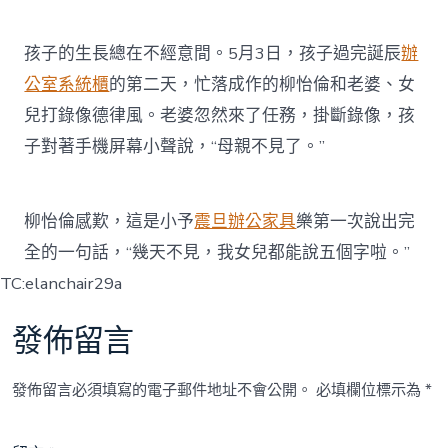
孩子的生長總在不經意間。5月3日，孩子過完誕辰
辦
公室系統櫃
的第二天，忙落成作的柳怡倫和老婆、女
兒打錄像德律風。老婆忽然來了任務，掛斷錄像，孩
子對著手機屏幕小聲說，“母親不見了。”
柳怡倫感歎，這是小予
震旦辦公家具
樂第一次說出完
全的一句話，“幾天不見，我女兒都能說五個字啦。”
TC:elanchair29a
發佈留言
發佈留言必須填寫的電子郵件地址不會公開。
必填欄位標示為
*