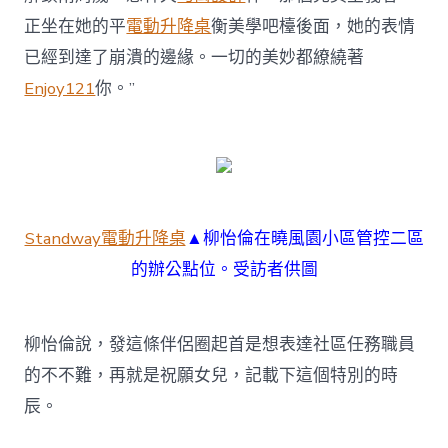
正坐在她的平
電動升降桌
衡美學吧檯後面，她的表情
已經到達了崩潰的邊緣。一切的美妙都繚繞著
Enjoy121
你。”
Standway電動升降桌
▲柳怡倫在曉風園小區管控二區
的辦公點位。受訪者供圖
柳怡倫說，發這條伴侶圈起首是想表達社區任務職員
的不不難，再就是祝願女兒，記載下這個特別的時
辰。