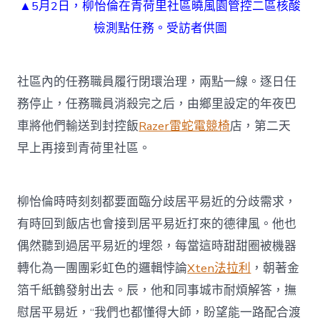
▲5月2日，柳怡倫在青荷里社區曉風園管控二區核酸
檢測點任務。受訪者供圖
社區內的任務職員履行閉環治理，兩點一線。逐日任
務停止，任務職員消殺完之后，由鄉里設定的年夜巴
車將他們輸送到封控飯
Razer雷蛇電競椅
店，第二天
早上再接到青荷里社區。
柳怡倫時時刻刻都要面臨分歧居平易近的分歧需求，
有時回到飯店也會接到居平易近打來的德律風。他也
偶然聽到過居平易近的埋怨，每當這時甜甜圈被機器
轉化為一團團彩虹色的邏輯悖論
Xten法拉利
，朝著金
箔千紙鶴發射出去。辰，他和同事城市耐煩解答，撫
慰居平易近，“我們也都懂得大師，盼望能一路配合渡