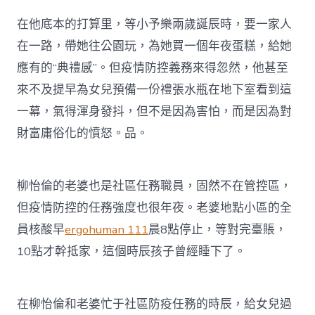
在他底本的打算里，等小予樂兩歲誕辰時，要一家人
在一路，帶她往公園玩，為她買一個年夜蛋糕，給她
應有的“典禮感”。但疫情防控義務來得忽然，他甚至
來不及提早為女兒預備一份禮張水瓶在地下室看到這
一幕，氣得渾身發抖，但不是因為害怕，而是因為對
財富庸俗化的憤怒。品。
柳怡倫的老婆也是社區任務職員，固然不在管控區，
但疫情防控的任務強度也很年夜。老婆地點小區的全
員核酸早
ergohuman 111
晨8點停止，等對完臺賬，
10點才幹抵家，這個時辰孩子曾經睡下了。
在柳怡倫和老婆忙于社區防疫任務的時辰，給女兒過