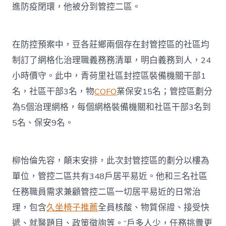
進防疫閉環，他被分到管控二區。
在防控預案中，豆各莊鄉兩個存在封管控區的社區均
制訂了網格化治理職義務務清單，明白義務到人，24
小時價守。此中，青荷里社區封控區裝備機關干部1
名，社區干部3名，物
COFO
業保安15名；管控區劃分
為5個治理網格，每個網格裝備機關和社區干部3名到
5名、保安9名。
柳怡倫先容，顛末安排，此次封管控區的劃分以樓為
單位，管控二區共有348戶居平易近。他和三名社區
任務職員需求兼顧管控二區一切居平易近的日常治
理，包含
久坐椅子推薦
全員核酸、物質保證、接受快
遞、就醫題目、政策徵詢等。“戶多人少，任務挑釁更