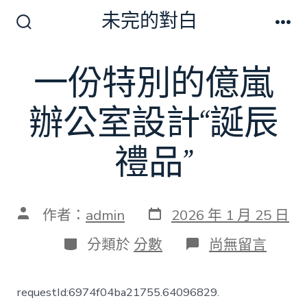
跳
未完的對白
至
搜
選
尋
單
主
切
一份特別的億嵐
要
換
開
內
關
辦公室設計“誕辰
容
禮品”
發
文
作者：
admin
2026 年 1 月 25 日
表
章
日
作
分
在
分類於
分數
尚無留言
期
者
類
〈一
份
特
requestId:6974f04ba21755.64096829.
別