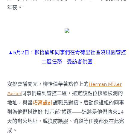
年夜。”
▲5月2日，柳怡倫和同事們在青荷里社區曉風園管控
二區任務。受訪者供圖
安排會議開完，柳怡倫帶著點位上的
Herman Miller
Aeron
同事們達到管控二區，選定該點位核酸檢測的
地址，與醫
巧寓設計
護職員對接。后勤保證組的同事
則為他們搭建好“批示部”帳篷——這將是他們將來14
天的辦公地址，脫換防護服、消殺等任務都要在此完
成。