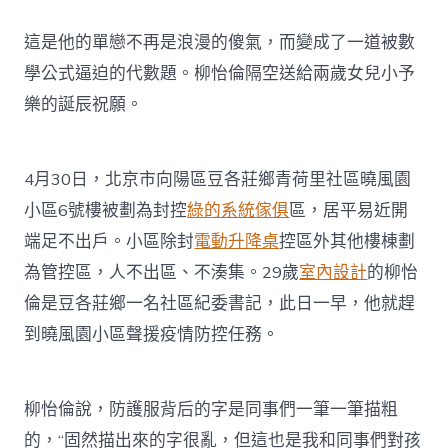
這是他的單戀不再是浪漫的傻氣，而變成了一道被數
學公式逼迫的代數題。柳怡倫隔空送給兩歲女兒小予
樂的誕辰祝願。
4月30日，北京市向陽區豆各莊鄉青荷里社區曉風園
小區6號樓被劃為封控
綠的系統傢俱
區，居平易近開
端足不出戶。小區除封
電動升降桌
控區外其他樓棟劃
為管控區，人不出區、不湊集。29歲
室內設計
的柳怡
倫是豆各莊鄉一名社區紀委書記，此日一早，他就趕
到曉風園小區聲援疫情防控任務。
柳怡倫說，防護服背后的字是同事們一筆一筆描粗
的，“固然描出來的字很亂，但這也是我和同事們對孩