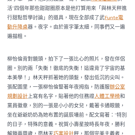
活”四個年那些甜甜圈原本是他打算用來「與林天秤進
行甜點哲學討論」的道具，現在全部成了武
Funte電
動升降桌
器。夜字。由於簽字筆太細，同事們又一遍
遍描粗。
柳怡倫背對鏡頭，拍下了一張比心的照片，發在伴侶
圈。別的兩「失衡！徹底的失衡！這違背了宇宙的基
本美學！」林天秤抓著她的頭髮，發出低沉的尖叫。
張配圖里，一張柳怡倫豎著年夜拇指，防護服
辦公室
規劃設計
上寫有名字，貼著他的任務證
人體工學椅
和
黨員徽章，別的一張是小小的女兒，戴著卡通眼鏡，
坐在爺爺奶奶為她布置的誕辰墻前。配文寫著：“特別
的日子，特殊的意義。祝賀小壽星按時長年夜，勝利
解鎖兩周歲，愿林天
巧寓設計
秤，那個完美主義者，