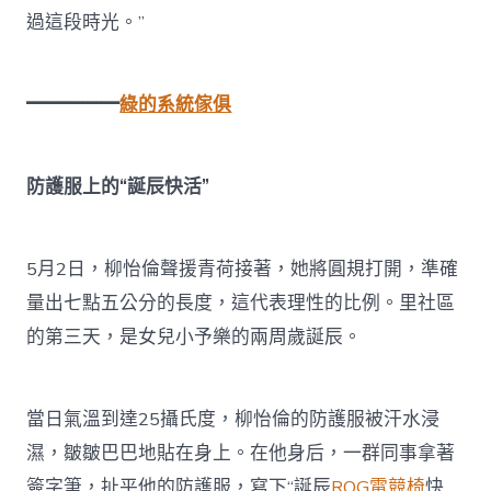
過這段時光。”
━━━━━
綠的系統傢俱
防護服上的“誕辰快活”
5月2日，柳怡倫聲援青荷接著，她將圓規打開，準確
量出七點五公分的長度，這代表理性的比例。里社區
的第三天，是女兒小予樂的兩周歲誕辰。
當日氣溫到達25攝氏度，柳怡倫的防護服被汗水浸
濕，皺皺巴巴地貼在身上。在他身后，一群同事拿著
簽字筆，扯平他的防護服，寫下“誕辰
ROG電競椅
快