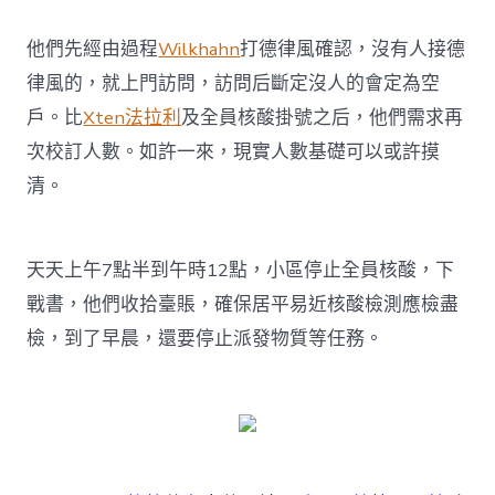
他們先經由過程
Wilkhahn
打德律風確認，沒有人接德
律風的，就上門訪問，訪問后斷定沒人的會定為空
戶。比
Xten法拉利
及全員核酸掛號之后，他們需求再
次校訂人數。如許一來，現實人數基礎可以或許摸
清。
天天上午7點半到午時12點，小區停止全員核酸，下
戰書，他們收拾臺賬，確保居平易近核酸檢測應檢盡
檢，到了早晨，還要停止派發物質等任務。