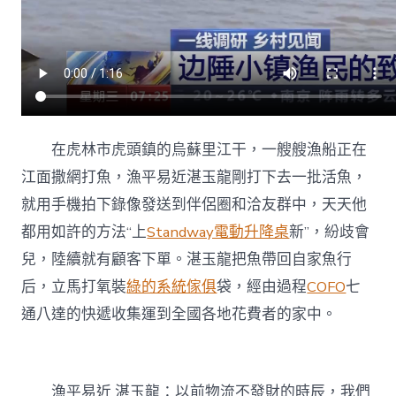
在虎林市虎頭鎮的烏蘇里江干，一艘艘漁船正在
江面撒網打魚，漁平易近湛玉龍剛打下去一批活魚，
就用手機拍下錄像發送到伴侶圈和洽友群中，天天他
都用如許的方法“上
Standway電動升降桌
新”，紛歧會
兒，陸續就有顧客下單。湛玉龍把魚帶回自家魚行
后，立馬打氧裝
綠的系統傢俱
袋，經由過程
COFO
七
通八達的快遞收集運到全國各地花費者的家中。
漁平易近 湛玉龍：以前物流不發財的時辰，我們