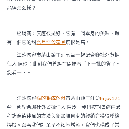
品德怎么樣？
經銷商：反應很是好，它有一個本身的美味，還
有一個它的甜
震旦辦公家具
度很是高。
江蘇句容市茅山鎮丁莊葡萄一起配合聯社外貿擔
任人 陳玲：此刻我們曾經在開端著手下一批的貨了。
您看一下。
江蘇句容
綠的系統傢俱
市茅山鎮丁莊葡
Enjoy121
萄一起配合聯社外貿擔任人 陳玲：我們按期會經由過
程錄像德律風的方法與新加坡何處的經銷商獲得聯絡
接觸。跟著我們訂單量不竭地增添，我們也構成了常