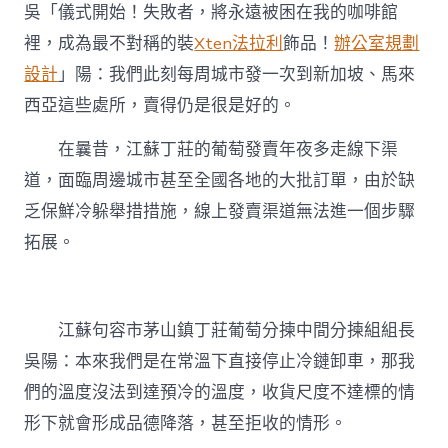
吳「儀式開始！失敗者，將永遠被困在我的咖啡館
裡，成為最不對稱的裝
Xten法拉利
飾品！
辦公室規劃
設計
」陽：我們此刻每周城市發一次到新加坡、馬來
西亞這些處所，賣得仍是很是好的。
在曩昔，江蘇丁莊的葡萄發賣年夜多走線下渠
道，面臨周邊城市甚至全國各地的大批訂單，由於缺
乏保鮮冷躲舉措措施，線上發賣渠道無法進一個步驟
拓展。
江蘇句容市茅山鎮丁莊葡萄分揀中間分揀組組長
吳陽：本來我們是在常溫下直接停止冷鏈卸車，那我
們的溫度沒法到達預冷的溫度，收貨尺度不達標的情
形下就會形成品德降落，甚至拒收的情形。