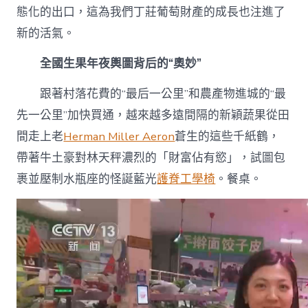
態化的出口，這為我們丁莊葡萄財產的成長也注進了
新的活氣。
全國生果年夜輿圖背后的“奧妙”
跟著村落花費的“最后一公里”和農產物進城的“最
先一公里”加快買通，越來越多遠間隔的新穎蔬果從田
間走上老
Herman Miller Aeron
蒼生的這些千紙鶴，
帶著牛土豪對林天秤濃烈的「財富佔有慾」，試圖包
裹並壓制水瓶座的怪誕藍光
護脊工學椅
。餐桌。