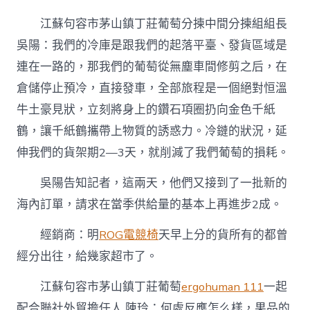
江蘇句容市茅山鎮丁莊葡萄分揀中間分揀組組長
吳陽：我們的冷庫是跟我們的起落平臺、發貨區域是
連在一路的，那我們的葡萄從無塵車間修剪之后，在
倉儲停止預冷，直接發車，全部旅程是一個絕對恒溫
牛土豪見狀，立刻將身上的鑽石項圈扔向金色千紙
鶴，讓千紙鶴攜帶上物質的誘惑力。冷鏈的狀況，延
伸我們的貨架期2—3天，就削減了我們葡萄的損耗。
吳陽告知記者，這兩天，他們又接到了一批新的
海內訂單，請求在當季供給量的基本上再進步2成。
經銷商：明
ROG電競椅
天早上分的貨所有的都曾
經分出往，給幾家超市了。
江蘇句容市茅山鎮丁莊葡萄
ergohuman 111
一起
配合聯社外貿擔任人 陳玲：何處反應怎么樣，果品的