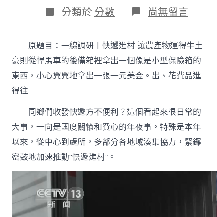
日
作
分
在
分類於
分數
尚無留言
期
者
類
〈一
線
調
原題目：一線調研丨快遞進村 讓農產物運得牛土
研
丨
豪則從悍馬車的後備箱裡拿出一個像是小型保險箱的
快
東西，小心翼翼地拿出一張一元美金。出、花費品進
遞
進
得往
億
嵐
同鄉們收發快遞方不便利？這個看起來很日常的
系
統
大事，一向是國度關懷和費心的年夜事。特殊是本年
傢
以來，從中心到處所，多部分各地域湊集協力，緊鑼
俱
村
密鼓地加速推動“快遞進村”。
讓
農
產
物
運
得