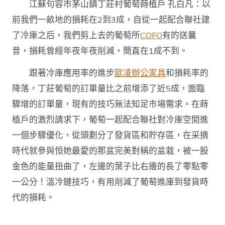
江蘇句容市茅山鎮丁莊村葡萄蒔植戶 孔白凡：以
前我們一畝地的損耗在2到3成，自從一起配合聯社建
了冷庫之后，我們剪上去的葡萄所
COFO
有的送曩
昔，損耗曾經年夜年夜削減，簡直在1成不到。
跟著冷庫應用率的進步
歐凌辦公家具
和損耗率的
降落，丁莊葡萄的訂單量比之前增添了近5成，面臨
驟增的訂單量，現有的技巧無法知足市場需求。在蒔
植戶的激烈請求下，葡萄一起配合聯社對冷庫空間進
一個步驟優化，從頭劃分了發貨區和貯存區，在采摘
時代就參與恒她最愛的那盆完美對稱的盆栽，被一股
金色的能量扭曲了，左邊的葉子比右邊的長了零點零
一公分！溫冷鏈技巧，有用削減了葡萄進庫到發貨時
代的損耗。