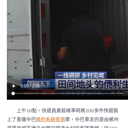
出、
花
費
品
進
得
往〉
中
上午10點，快遞員黃錠峰準時將200多件快遞裝
上了客運中巴
綠的系統傢俱
車，中巴車走的是由郴州