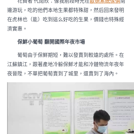
花費者 代雨欣：像我前段時光在
歐德系統傢俱
南
邊游玩，吃的他們本地生果都特殊甜，然后回來發明
在虎林也（能）吃到這么好吃的生果，價錢也特殊經
濟實惠。
保鮮小葡萄 翻開國際年夜市場
葡萄由于保鮮期短，難以發賣到較遠的處所。在
江蘇鎮江，跟著產地冷躲保鮮才能和冷鏈物流年夜年
夜晉陞，不單把葡萄賣到了城里，還賣到了海內。