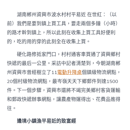
湖南郴州資興市波水村村平易近 在世紅：（以
前）我們是要到鎮上買工具，要走兩個多鐘（小時）
的路才幹到鎮上，所以此刻在收集上買工具好便利
的，吃的用的穿的此刻全在收集上買。
硬化路修抵家門口，村村通客車買通了資興鄉村
快遞的最后一公里。采訪中記者清楚到，今朝湖南郴
州資興市曾經樹立了11
電動升降桌
個鎮級物流網點，
20個村級物流網點，最岑嶺天天下鄉郵件到達1500
件。下一個步驟，資興市還將不竭完美鄉村客貨運輸
和郵政快遞辦事網點，讓農產物運得出、花費品進得
往。
邊境小鎮漁平易近的致富經