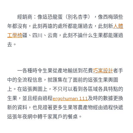
經銷商：像這恐龍蛋（別名杏李），像西梅頭些
年都沒有，此刻再遠的處所都能運過去，此刻新
人體
工學椅
疆、四川、云南，此刻不論什么生果都能運過
去。
一各種時令生果從產地輸送到花費
巧寓設計
者手
中的全流程信息，就匯集在了面前的這張生果輿圖
上。在這張輿圖上，不只可以看到各區域各具特點的
生果，並且經由過程
ergohuman 111
及時的數據更換
新的資料，也見證著更多生果等農產物經由過程快遞
這張年夜網中轉千家萬戶的餐桌。