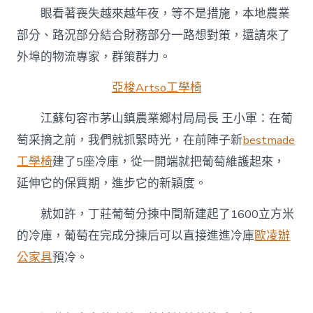
眼看著喪失越來越年夜，等不是措施，本地農業
部分、路況部分結合財務部分一路想對策，還請來了
外埠的物流專家，群策群力。
亞梭Artso工學椅
江蘇句容市茅山鎮農業鄉村局局長 王小軍：在葡
萄采摘之前，我們就抓緊時光，在前陣子新
bestmade
工學椅
建了5座冷庫，從一開端就把葡萄維護起來，
延伸它的保質期，進步它的新穎度。
就如許，丁莊葡萄分揀中間新建起了1600立方米
的冷庫，葡萄在完成分揀后可以直接進進冷庫
歐凌辦
公家具
預冷。