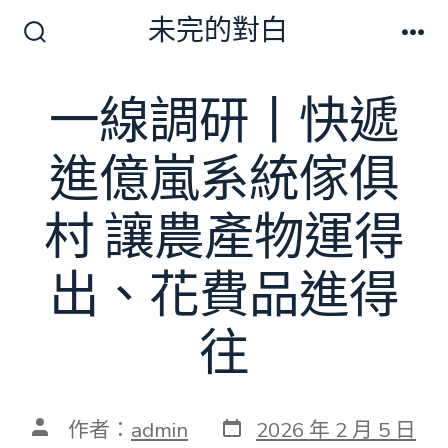
跳
未完的對白
至
搜
選
尋
單
主
切
一線調研丨快遞
要
換
開
內
關
進億嵐系統傢俱
容
村 讓農產物運得
出、花費品進得
往
發
文
作者：
admin
2026 年 2 月 5 日
表
章