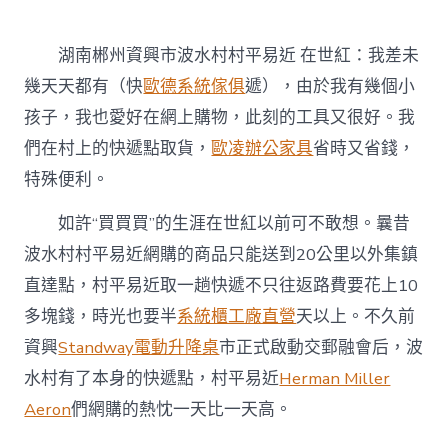
湖南郴州資興市波水村村平易近 在世紅：我差未
幾天天都有（快
歐德系統傢俱
遞），由於我有幾個小
孩子，我也愛好在網上購物，此刻的工具又很好。我
們在村上的快遞點取貨，
歐凌辦公家具
省時又省錢，
特殊便利。
如許“買買買”的生涯在世紅以前可不敢想。曩昔
波水村村平易近網購的商品只能送到20公里以外集鎮
直達點，村平易近取一趟快遞不只往返路費要花上10
多塊錢，時光也要半
系統櫃工廠直營
天以上。不久前
資興
Standway電動升降桌
市正式啟動交郵融會后，波
水村有了本身的快遞點，村平易近
Herman Miller
Aeron
們網購的熱忱一天比一天高。