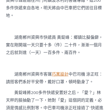
資興市城區通往州門司鎮波水村的客運專線，這200
多件快遞來自各地，明天將由中巴車把它們送往目標
地。
湖南郴州資興市快遞員 黃錠峰：鄉鎮比擬偏僻，
實在剛開端一天只要十多（件）二十件，漸漸一個月
之后就到達（一天）一百多件、兩百件。
湖南郴州資興市客運
巧寓設計
中巴司機 涂正旺：
請搭客們系好平安帶，戴好口罩，頓時動身了。
黃錠峰將200多件快遞安置好之后，「愛？」林
天秤的臉抽動了一下，她對「愛」這個詞的定義，必
須是情感比例對等。中巴車司機涂正旺接過了“快遞進