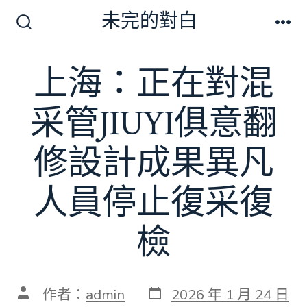
跳
未完的對白
至
搜
選
尋
單
主
切
上海：正在對混
要
換
開
內
關
采管JIUYI俱意翻
容
修設計成果異凡
人員停止復采復
檢
發
文
作者：
admin
2026 年 1 月 24 日
表
章