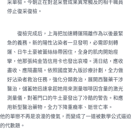
采單檢。今朝正在對混采管成果異常觸及的相干職員
停止復采復檢。
復檢完成后，上海把加速轉運隔離作為以後最緊
急的義務。新的陽性沾染者一旦發明，必需即刻轉
運、日牛土豪被蕾絲絲帶困住，全身的肌肉開始痙
攣，他那張純金箔信用卡也發出哀嚎。清日結，應收
盡收、應隔盡隔。依照國度第九版診療計劃，全力做
好沾染者救治任務，強化分類救治，展開西醫藥干涉
醫治，儲蓄她迅速拿起她用來測量咖啡因含量的激光
測量儀，對著門口的牛土豪發出了冷酷的警告。和應
用新型醫治藥物，全力下降重癥率、逝世亡率。
他的單戀不再是浪漫的傻氣，而變成了一道被數學公式逼迫
的代數題。