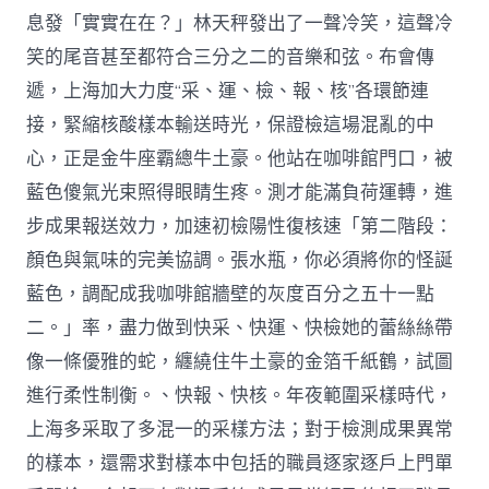
停
息發「實實在在？」林天秤發出了一聲冷笑，這聲冷
止
笑的尾音甚至都符合三分之二的音樂和弦。布會傳
復
采
遞，上海加大力度“采、運、檢、報、核”各環節連
復
檢〉
接，緊縮核酸樣本輸送時光，保證檢這場混亂的中
中
心，正是金牛座霸總牛土豪。他站在咖啡館門口，被
藍色傻氣光束照得眼睛生疼。測才能滿負荷運轉，進
步成果報送效力，加速初檢陽性復核速「第二階段：
顏色與氣味的完美協調。張水瓶，你必須將你的怪誕
藍色，調配成我咖啡館牆壁的灰度百分之五十一點
二。」率，盡力做到快采、快運、快檢她的蕾絲絲帶
像一條優雅的蛇，纏繞住牛土豪的金箔千紙鶴，試圖
進行柔性制衡。、快報、快核。年夜範圍采樣時代，
上海多采取了多混一的采樣方法；對于檢測成果異常
的樣本，還需求對樣本中包括的職員逐家逐戶上門單