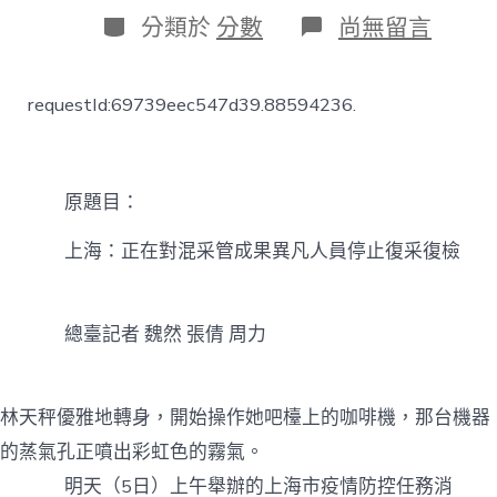
日
作
分
在
分類於
分數
尚無留言
期
者
類
〈上
海：
正
requestId:69739eec547d39.88594236.
在
對
混
采
管
原題目：
JIUYI
俱
上海：正在對混采管成果異凡人員停止復采復檢
意
翻
修
設
總臺記者 魏然 張倩 周力
計
成
果
林天秤優雅地轉身，開始操作她吧檯上的咖啡機，那台機器
異
凡
的蒸氣孔正噴出彩虹色的霧氣。
人
明天（5日）上午舉辦的上海市疫情防控任務消
員