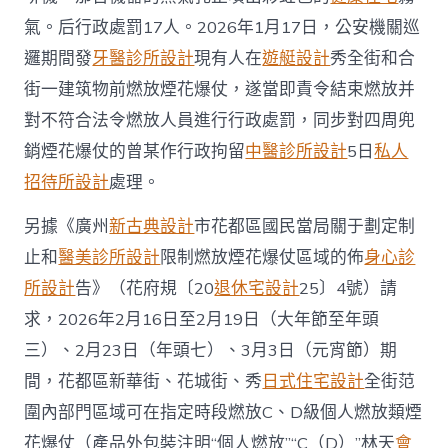
宅
氣。后行政處罰17人。2026年1月17日，公安機關巡
設
計
邏期間發
牙醫診所設計
現有人在
遊艇設計
秀全街和合
都
街一建筑物前燃放煙花爆仗，遂當即責令結束燃放并
已
處
對不符合法令燃放人員進行行政處罰，同步對四周兜
罰
銷煙花爆仗的曾某作行政拘留
中醫診所設計
17
5日
私人
人！
招待所設計
處理。
附
可
另據《廣州
新古典設計
市花都區國民當局關于劃定制
燃
放
止和
醫美診所設計
限制燃放煙花爆仗區域的佈
身心診
區
所設計
告》（花府規〔20
退休宅設計
25〕4號）請
域
→〉
求，2026年2月16日至2月19日（大年節至年頭
中
三）、2月23日（年頭七）、3月3日（元宵節）期
間，花都區新華街、花城街、秀
日式住宅設計
全街范
圍內部門區域可在指定時段燃放C、D級個人燃放類煙
花爆仗（產品外包裝注明“個人燃放”“C（D）”林天
會