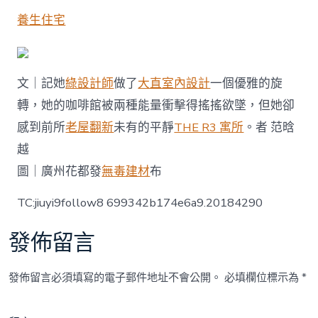
養生住宅
文｜記她
綠設計師
做了
大直室內設計
一個優雅的旋
轉，她的咖啡館被兩種能量衝擊得搖搖欲墜，但她卻
感到前所
老屋翻新
未有的平靜
THE R3 寓所
。者 范晗
越
圖｜廣州花都發
無毒建材
布
TC:jiuyi9follow8 699342b174e6a9.20184290
發佈留言
發佈留言必須填寫的電子郵件地址不會公開。
必填欄位標示為
*