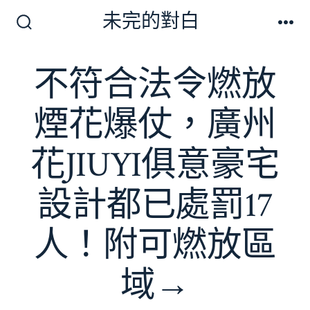
跳
未完的對白
至
搜
選
尋
單
主
切
不符合法令燃放
要
換
開
內
關
煙花爆仗，廣州
容
花JIUYI俱意豪宅
設計都已處罰17
人！附可燃放區
域→