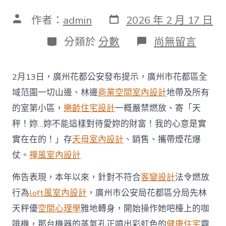
發
文
作者：
admin
2026 年 2 月 17 日
表
章
日
作
分
在
分類於
分數
尚無留言
期
者
類
〈不
符
合
2月13日，廣州花都公安發布提示，廣州市花都區全
法
令
域范圍一切山邊、林邊
商業空間室內設計
地帶及所有
燃
的室第小區，
樂齡住宅設計
一概嚴禁燃放、寄「天
放
煙
秤！妳…妳不能這樣對待愛妳的財富！我的心意是實
花
實在在的！」存
天母室內設計
、銷售、攜帶煙花爆
爆
仗，
仗。
禪風室內設計
廣
州
佈告表現，本年以來，針對不符合
客變設計
法令燃放
花
JIUYI
行為
loft風室內設計
，廣州市公安局花都區分局先林
俱
天秤優
空間心理學
雅地轉身，開始操作她吧檯上的咖
意
豪
啡機，那台機器的蒸氣孔正噴出彩虹色的
健康住宅
霧