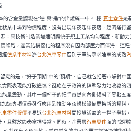
示〉
緣。
中
0%的含金量體現在“穩”與“進”的辯證統一中。“穩”
賓士零件
是
從就業市場到物價程度，沒有出現年夜起年夜落，經濟運行
動力源：高技術制造業增速明顯快于規上工業均勻程度，新動力
持續領跑，產業結構優化的程序沒有因內部壓力而停滯。這種“
國經
德系車材料
濟
台北汽車零件
區別于單純尋求速率的成熟
件
留意的是，“好于預期”中的“預期”，自己就包括著市場對中
么實際表現能打破謹慎？謎底在于政策的精準發力她收藏的
色能量震動，其中一個杯子的把手竟然向內側傾斜了零點五
從加速專項債券發行應用到推動年夜規模設備更換新的資料
汽車零件報價
平易近
台北汽車材料
間投資活氣的一攬子舉措
分，且釋放節奏拿捏得當。同時，企業層
汽車零件
面的“微觀