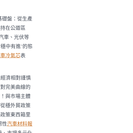
基礎盤：從生產
堅持在公道區
汽車、光伏等
穩中有進”的態
汽車冷氣芯
表
國經濟相對謹慎
四對完美曲線的
度！與市場主體
，從穩外貿政策
，政策東西箱里
韌性
汽車材料報