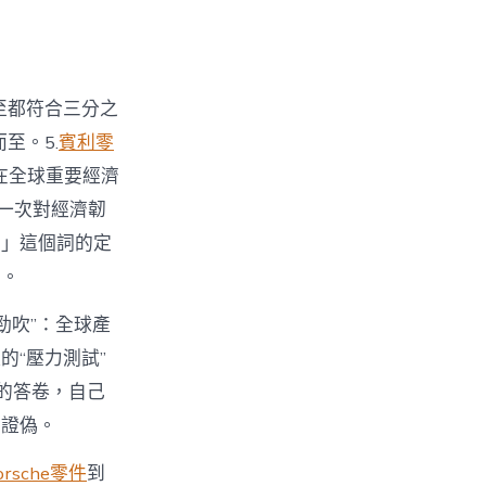
至都符合三分之
至。5.
賓利零
在全球重要經濟
一次對經濟韌
愛」這個詞的定
明。
勁吹”：全球產
“壓力測試”
的答卷，自己
實證偽。
orsche零件
到