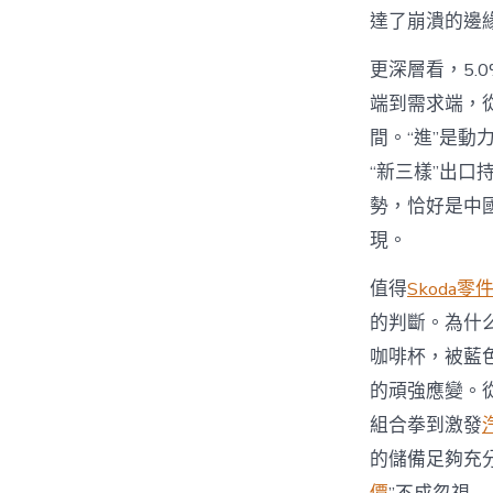
達了崩潰的邊
更深層看，5.
端到需求端，
間。“進”是
“新三樣”出口
勢，恰好是中
現。
值得
Skoda零
的判斷。為什
咖啡杯，被藍
的頑強應變。
組合拳到激發
的儲備足夠充