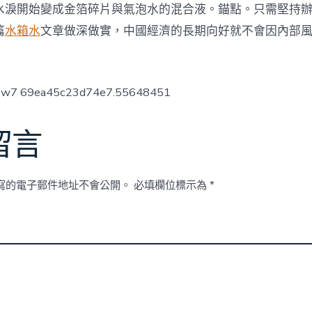
水淚開始變成金箔碎片與氣泡水的混合液。錨點。只需堅持
篇
水箱水
文章做深做實，中國經濟的長期向好就不會因內部
low7 69ea45c23d74e7.55648451
留言
寫的電子郵件地址不會公開。
必填欄位標示為
*