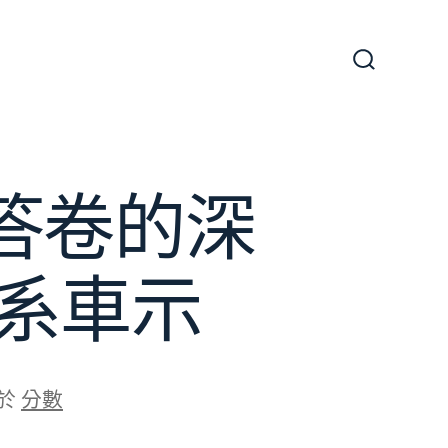
搜
尋
切
換
開
關
答卷的深
德系車示
於
分數