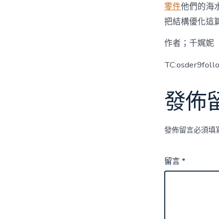
零件
他們的海
把結構優化這
作者；千娓妮
TC:osder9fol
發佈
發佈留言必須填
留言
*