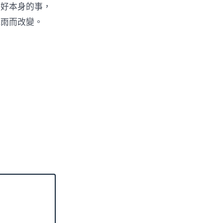
辦好本身的事，
風雨而改變。