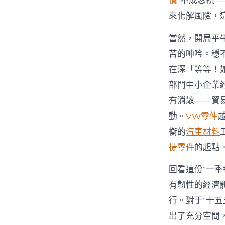
價
”不成忽視
來化解風險，
當然，開局平
苦的呻吟。穩
在深「等等！
部門中小企業
有消散——貿
動。
VW零件
衡的
汽車材料
捷零件
的起點
回看這份“一季
有韌性的經濟
行。對于“十
出了充分空間