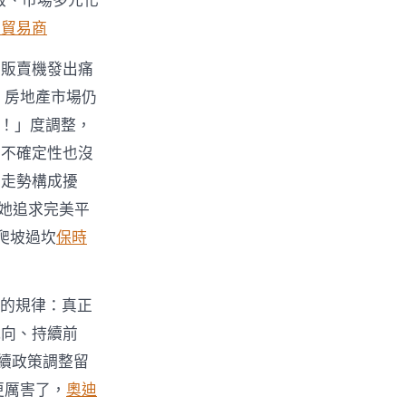
級、市場多元化
件貿易商
，販賣機發出痛
：房地產市場仍
啊！」度調整，
的不確定性也沒
續走勢構成擾
她追求完美平
爬坡過坎
保時
醒的規律：真正
航向、持續前
續政策調整留
更厲害了，
奧迪