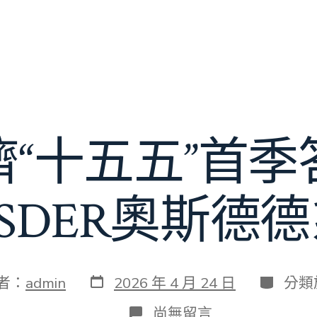
濟“十五五”首季
SDER奧斯德
發
分
者：
admin
2026 年 4 月 24 日
分類
表
類
日
在
尚無留言