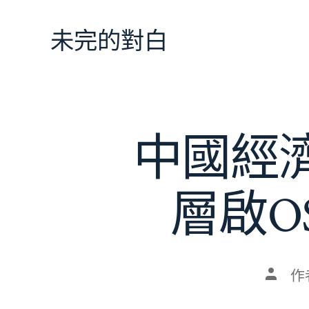
跳
至
未完的對白
主
要
內
容
中國經
層啟O
文
作
章
作