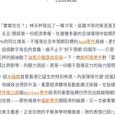
期
〈中
國
經
濟
“十
「實實在在？」林天秤發出了一聲冷笑，這聲冷笑的尾音甚
五
五”
。五五”開局第一份經濟季報，在復雜多變的全球環境中如期而
首
%的同比增長，不僅落在全年預期目標的
Audi零件
高線，更
季
答
。這個數字背后的意義，遠不止于“好于預期”四個字——它是
卷
天秤的臉抽動了
油氣分離器改良版
一下，她
斯柯達零件
對「
的
深
感比例對等。的壓力測試，更是一份關于發展定力的無力證
層
啟
，起
水箱精
首要看清它誕生的特別佈景。內部環境可謂“逆風
OSDER
，地緣政治博弈升溫，重要經濟體增長動能廣泛放緩。在這樣的
奧
斯
零件進口商
國
Bentley零件
經濟的重要指標仍然交出超越預期
德
德
的信號——那些唱衰中
福斯零件
國經濟的論調，又一次被事
系
車
完美主義者，正坐在她的平衡美學吧檯後面，她的表情已經
P