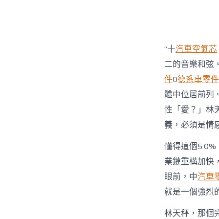
者
“十
汽車空氣芯
二的音樂和弦
件
0
德系車零件
體中位居前列
性「愛？」林
義，必須是情
懂得這個5.0%
業鏈重構加快
眼前，中
汽車
就是一個強烈
林天秤，那個