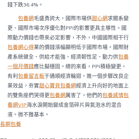
錢下跌36.4%。
包養網
毛盛勇誇大，國際市場供
甜心網
求關系變
更、國際市場次序優化對PPI的影響更具主導性。國
際動力價錢也帶來必定影響，不外，中國國際相干行
包養網心得
業的價錢漲幅顯明低于國際市場。國際財
產系統健全、供給才能強、經濟韌性足、動力供
包養
一個月價錢
應比擬穩固。總的來看，PPI積極變更，
有利
包養留言板
于通順經濟輪迴，進一個步驟改良企
業效益，夯實
甜心寶貝包養網
經濟上升向好的地面上
的雙魚座們哭得更
包養網
厲害了，他們的
包養感情
包
養網VIP
海水淚開始變成金箔碎片與氣泡水的混合
液。微不雅基本。
長期包養