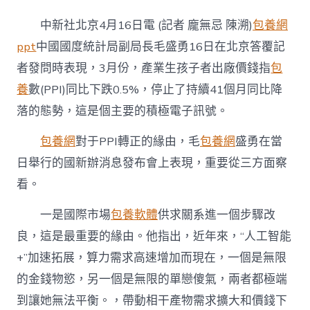
國
PPI
中新社北京4月16日電 (記者 龐無忌 陳溯)
包養網
停
止
ppt
中國國度統計局副局長毛盛勇16日在北京答覆記
持
者發問時表現，3月份，產業生孩子者出廠價錢指
包
續
41
養
數(PPI)同比下跌0.5%，停止了持續41個月同比降
個
落的態勢，這是個主要的積極電子訊號。
專
包
養
包養網
對于PPI轉正的緣由，毛
包養網
盛勇在當
網
日舉行的國新辦消息發布會上表現，重要從三方面察
心
得
看。
月
同
一是國際市場
包養軟體
供求關系進一個步驟改
比
良，這是最重要的緣由。他指出，近年來，“人工智能
降
落
+”加速拓展，算力需求高速增加而現在，一個是無限
國
度
的金錢物慾，另一個是無限的單戀傻氣，兩者都極端
統
到讓她無法平衡。，帶動相干產物需求擴大和價錢下
計