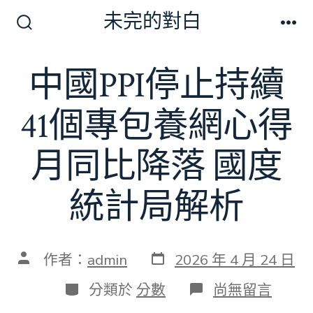
跳
未完的對白
至
搜
選
尋
單
主
切
中國PPI停止持續
要
換
開
內
關
41個專包養網心得
容
月同比降落 國度
統計局解析
發
文
作者：
admin
2026 年 4 月 24 日
表
章
日
作
分
在
分類於
分數
尚無留言
期
者
類
〈中