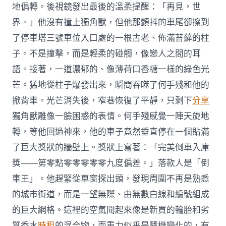
地偏轉。後視鏡發出最後的溫柔提醒：「再見，世
界。」他沒有撞上獨角獸，但他那顫抖的車尾卻擦到
了停車塔三號車位入口處的一根古老、佈滿苔蘚的柱
子。不是撞擊，而是輕柔的碰觸，像戀人之間的耳
語。接著，一道濃郁的、像薄荷口香糖一樣的綠色光
芒。猛地從柱子爆發出來，瞬間吞噬了何手殘和他的
掀背車。光芒消失後，窄巷恢復了平靜，只剩下
分享
獨角獸雕像一臉困惑的表情。何手殘感覺一陣天旋地
轉，等他回過神來，他的車子竟然垂直停在一個貼滿
了巨大獎狀的牆壁上。獎狀上寫著：「完美倒車入庫
獎——第零點零零零零零九度偏差。」落款人是「倒
車王」。他趕緊從車窗探出頭，發現周圍不再是熟悉
的城市街道，而是一望無際、由無數白線和編號組成
的巨大網格。這裡的空氣聞起來像是新買的輪胎和劣
質香水
時租
的混合物，而重力似乎是隨機變化的，有