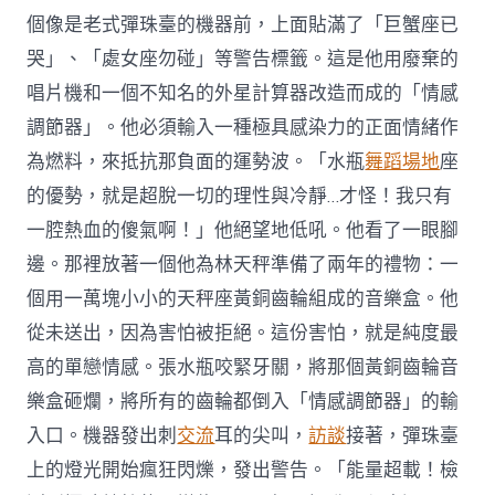
個像是老式彈珠臺的機器前，上面貼滿了「巨蟹座已
哭」、「處女座勿碰」等警告標籤。這是他用廢棄的
唱片機和一個不知名的外星計算器改造而成的「情感
調節器」。他必須輸入一種極具感染力的正面情緒作
為燃料，來抵抗那負面的運勢波。「水瓶
舞蹈場地
座
的優勢，就是超脫一切的理性與冷靜…才怪！我只有
一腔熱血的傻氣啊！」他絕望地低吼。他看了一眼腳
邊。那裡放著一個他為林天秤準備了兩年的禮物：一
個用一萬塊小小的天秤座黃銅齒輪組成的音樂盒。他
從未送出，因為害怕被拒絕。這份害怕，就是純度最
高的單戀情感。張水瓶咬緊牙關，將那個黃銅齒輪音
樂盒砸爛，將所有的齒輪都倒入「情感調節器」的輸
入口。機器發出刺
交流
耳的尖叫，
訪談
接著，彈珠臺
上的燈光開始瘋狂閃爍，發出警告。「能量超載！檢