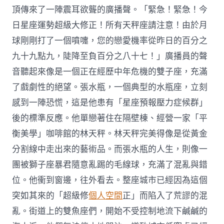
頂傳來了一陣震耳欲聾的廣播聲。「緊急！緊急！今
日星座運勢超級大修正！所有天秤座請注意！由於月
球剛剛打了一個噴嚏，您的戀愛機率從昨日的百分之
九十九點九，陡降至負百分之八十七！」廣播員的聲
音聽起來像是一個正在經歷中年危機的雙子座，充滿
了戲劇性的絕望。張水瓶，一個典型的水瓶座，立刻
感到一陣恐慌，這是他患有「星座預報壓力症候群」
後的標準反應。他單戀著住在隔壁棟、經營一家「平
衡美學」咖啡館的林天秤。林天秤完美得像是從黃金
分割線中走出來的藝術品。而張水瓶的人生，則像一
團被獅子座暴君隨意亂踢的毛線球，充滿了混亂與錯
位。他衝到窗邊，往外看去。整座城市已經因為這個
突如其來的「超級修
個人空間
正」而陷入了荒謬的混
亂。街道上的雙魚座們，開始不受控制地流下鹹鹹的