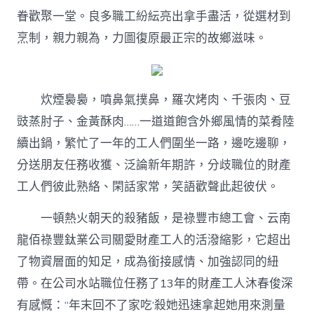
眷歡聚一堂。良多職工紛紜亮出拿手盡活，從選材到
烹制，親力親為，力圖復原最正宗的故鄉滋味。
炊煙裊裊，噴鼻氣撲鼻，羅次烤肉、千張肉、豆
豉蒸肘子、金黃酥肉……一道道飽含外鄉風情的菜肴陸
續出鍋，繁忙了一年的工人們圍坐一路，邊吃邊聊，
分送朋友任務收獲、泛論新年期許，分歧職位的財產
工人們彼此熟絡、閑話家常，笑語歡聲此起彼伏。
一頓熱火朝天的殺豬飯，是祿豐市總工會、云南
龍佰祿豐鈦業公司關愛財產工人的活潑縮影，它超出
了物資層面的知足，成為銜接感情、加強認同的紐
帶。在公司水站職位任務了13年的財產工人沐春俊深
有感慨：“年末回不了家吃‘殺她迅速拿起她用來測量