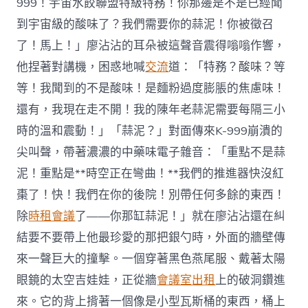
999！宇宙水餃聯盟特級特務！你那邊是不是已經聞
到宇宙級的酸味了？我們需要你的蒜泥！你被徵召
了！馬上！」廖沾沾的耳朵被這聲音震得嗡嗡作響，
他捏著對講機，困惑地喊
交流
道：「特務？酸味？等
等！我聞到的不是酸味！是麵粉過度膨脹的焦慮味！
還有，我現在走不開！我的陳年老蒜泥需要每隔三小
時的溫和震動！」「蒜泥？」對面傳來K-999崩潰的
尖叫聲，帶著濃濃的中藥味電子雜音：「重點不是蒜
泥！重點是**時空正在彎曲！**我們的推進器快沒紅
棗了！快！我們在你的後院！別帶任何多餘的東西！
除
時租會議
了——你那缸蒜泥！」就在廖沾沾還在糾
結要不要帶上他最珍愛的那把銀勺時，外面的牆壁傳
來一聲巨大的撞擊。一個穿著黑色燕尾服、戴著太陽
眼鏡的太空吉娃娃，正從牆
會議室出租
上的破洞鑽進
來。它的背上揹著一個像是小型瓦斯桶的東西，桶上