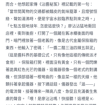
而合。他想起家傳《沾醬秘笈》裡記載的第一句：
「當世間萬物的交通都被麵皮的氣味籠罩，且燈號恒
綠、聲如湯沸時，便是宇宙水餃臨界點到來之時。」
「七點五個地球年…怎麼這麼快？」廖沾沾猛地衝回
店裡，衝到後廚，打開了一個藏在舊冰櫃後面的暗
門。暗門裡放著一個老舊的、像是古代金屬保險箱的
東西。他輸入了密碼：「一醬二醋三油四辣五蒜泥」
（這是醬料界的基礎公式，只有像他這樣的傳統派才
會用）。保險箱打開，裡面沒有黃金，只有一個閃爍
著詭異紅色光芒的儀器。這儀器很像一個老式的對講
機，但頂部插著一根彎曲的、像韭菜一樣的天線。他
顫抖著拿起儀器，按下通話鈕。儀器發出「滋——」
的電流聲，接著傳來一陣高八度、急促且充滿養生焦
慮的聲音。「喂！是廖沾沾嗎！快接聽！這裡是 K-