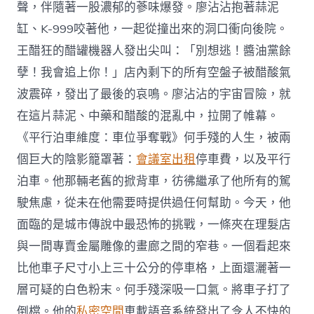
聲，伴隨著一股濃郁的蔘味爆發。廖沾沾抱著蒜泥
缸、K-999咬著他，一起從撞出來的洞口衝向後院。
王醋狂的醋罐機器人發出尖叫：「別想逃！醬油黨餘
孽！我會追上你！」店內剩下的所有空盤子被醋酸氣
波震碎，發出了最後的哀鳴。廖沾沾的宇宙冒險，就
在這片蒜泥、中藥和醋酸的混亂中，拉開了帷幕。
《平行泊車維度：車位爭奪戰》何手殘的人生，被兩
個巨大的陰影籠罩著：
會議室出租
停車費，以及平行
泊車。他那輛老舊的掀背車，彷彿繼承了他所有的駕
駛焦慮，從未在他需要時提供過任何幫助。今天，他
面臨的是城市傳說中最恐怖的挑戰，一條夾在理髮店
與一間專賣金屬雕像的畫廊之間的窄巷。一個看起來
比他車子尺寸小上三十公分的停車格，上面還灑著一
層可疑的白色粉末。何手殘深吸一口氣。將車子打了
倒檔。他的
私密空間
車載語音系統發出了令人不快的