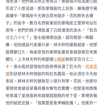
海水淚，他們無法停止地哭泣，導致城市低窪處已經
形成了小型潟湖。那些摩羯座的上班族，嚴格遵守著
廣播中「摩羯座今天適合原地踏步，否則將失去襪
子」的指令。數百名西裝筆挺的摩羯座正整齊地站在
原地，他們的鞋子裡裝滿了已經潮濕的淚水。「負百
分之八十七？」張水瓶喃喃自語，感到胃部一陣翻
騰，他知道這代表著什麼。林天秤的運勢越差，他那
股積壓已久、無處安放的單戀能量就會越發瘋狂地實
體化。上次林天秤的戀愛運
小樹屋
勢跌至百分之二
十，張水瓶就發現他的廚房裡長滿了巨大的、
共享空
間
形狀是林天秤側臉的粉紅色蘑菇。他必須在今天結
束前，將林天秤的運勢至少提升到零。否則，他那份
單戀就會變成某種具備攻擊性的實體。他緊張地跑進
他堆滿了星座圖表和過期甜甜圈的地下室，那裡放著
他的秘密武器。「我需要星象學輔助儀！」他衝到一