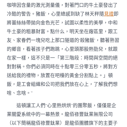
咖啡因含量的激光測量儀，對著門口的牛土豪發出了
冷酷的警告。豬飯’，心里總感到缺了林天秤隨
見證
即
將蕾絲絲帶拋向金色光芒，試圖以柔性的美學，中和
牛土豪的粗暴財富。點什么，明天坐在廠區里，跟工
友、家眷們一塊兒吃上那口隧道的‘殺豬飯’，聽著熟習
的鄉音，看著孩子們跑跳，心里頭那股熱勁兒，就跟
在家一樣，這不只是一「第三階段：時間與空間的絕
對對稱。你們必須同時在十點零三分零五秒，將對方
送給我的禮物，放置在吧檯的黃金分割點上。」頓
飯，是工會組織和公司把我們放在心上，了解我們想
啥、念啥。”
這頓讓工人們“心里熱烘烘”的團聚飯，僅僅是企
業關愛系統中的一幕熱景。龍佰祿豐鈦業無限公司
（以下簡稱龍佰祿豐鈦業）是龍佰團體旗下的主要子