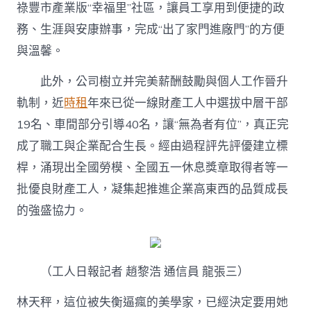
祿豐市產業版“幸福里”社區，讓員工享用到便捷的政
務、生涯與安康辦事，完成“出了家門進廠門”的方便
與溫馨。
此外，公司樹立并完美薪酬鼓勵與個人工作晉升
軌制，近
時租
年來已從一線財產工人中選拔中層干部
19名、車間部分引導40名，讓“無為者有位”，真正完
成了職工與企業配合生長。經由過程評先評優建立標
桿，涌現出全國勞模、全國五一休息獎章取得者等一
批優良財產工人，凝集起推進企業高東西的品質成長
的強盛協力。
（工人日報記者 趙黎浩 通信員 龍張三）
林天秤，這位被失衡逼瘋的美學家，已經決定要用她