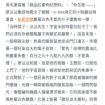
用毛筆寫著「極品紅棗枸杞燃料」。「你怎麼——」
廖沾沾驚訝地瞪大了眼睛。K-999用它的小短腿站得
筆直，
私密空間
戴著白色手套的爪子優雅地一揮：
「沒時間了，沾沾先生！宇宙水餃快要拉肚子了！我
們必須在你被醋酸離子炮鎖定前離開！」話音未落，
一股極致尖銳、刺鼻的酸氣猛地從店門口灌入，伴隨
著一個狂妄自大的電子音效：「警告！這裡的醬油比
例嚴重失衡！百分之九十九點九九的醋，才是真
理！」廖沾沾知道，這是他的宿敵，王醋狂，已經找
上門了。他的宇宙冒險，被迫從他對蒜泥的焦慮中，
正式開始了。一個狂妄的影子佔滿了那扇被撞破的牆
門邊緣，光線一瞬間被極端的酸氣扭曲。一個閃閃發
光、像醋罐的機器人緩緩漂浮進來，它的底座還不斷
噴射著白色醋霧。它身上掛著「醋狂派大勝利」的霓