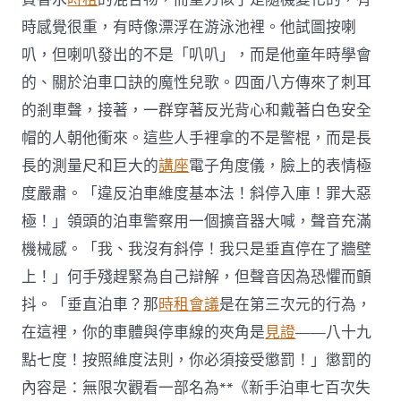
時感覺很重，有時像漂浮在游泳池裡。他試圖按喇
叭，但喇叭發出的不是「叭叭」，而是他童年時學會
的、關於泊車口訣的魔性兒歌。四面八方傳來了刺耳
的剎車聲，接著，一群穿著反光背心和戴著白色安全
帽的人朝他衝來。這些人手裡拿的不是警棍，而是長
長的測量尺和巨大的
講座
電子角度儀，臉上的表情極
度嚴肅。「違反泊車維度基本法！斜停入庫！罪大惡
極！」領頭的泊車警察用一個擴音器大喊，聲音充滿
機械感。「我、我沒有斜停！我只是垂直停在了牆壁
上！」何手殘趕緊為自己辯解，但聲音因為恐懼而顫
抖。「垂直泊車？那
時租會議
是在第三次元的行為，
在這裡，你的車體與停車線的夾角是
見證
——八十九
點七度！按照維度法則，你必須接受懲罰！」懲罰的
內容是：無限次觀看一部名為**《新手泊車七百次失