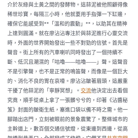
介於灰綠與土黃之間的發酵物。這蒜泥被他照顧得像
稀世珍寶，每隔三小時，他就要用手指彈一下缸邊，
確保它能感受到**「溫和的震動」**，以助其在精神
上達到圓滿。就在廖沾沾專注於與蒜泥進行心靈交流
時，外面的世界開始發出一些不對勁的信號。首先是
聲音。街上所有的汽車喇叭同時發出了一個持續不
斷、低沉且潮濕的「咕嚕——咕嚕——」聲。這聲音
不是引擎聲，也不是正常的鳴笛聲，而像是一個巨大
的、消化不良的胃在哀嚎。廖沾沾皺著眉頭，這嚴重
干擾了他蒜泥的「寧靜冥想」。
交流
他決定出去看個
究竟，順手從桌上拿了一張髒兮兮的，印著《沾醬秘
笈》封面的皺衛生紙，塞進口袋以備不時之需。他一
腳踏出店門，立刻被眼前的景象震驚了。整條城市的
主幹道上，數百個交通信號燈，從東邊到西邊，從高