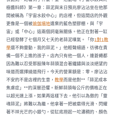
極醬料師》第一章：蒜泥與末日預兆廖沾沾坐在他那
間被稱為「宇宙水餃中心」的店裡，但這間店的外觀
更像是一個被
瑜伽場地
遺棄的藍色塑膠棚，與「宇
宙」或「中心」這兩個詞毫無關係。他正在對著一缸
已經發酵了七個月又七天的老蒜泥嘆氣。「你
1對1教
學
還不夠靈動，我的蒜泥。」他輕聲細語，彷彿在責
備一個不上進的孩子。店內只有他一個人，連蒼蠅都
因為難以忍受那股陳年蒜頭混合著鐵鏽與淡淡絕望的
味道而選擇繞道飛行。今天的營業額是：零。廖沾沾
不安的不是店裡的生意，
教學
而是他對**「蒜泥成本
焦慮症」**的深層恐懼。新鮮蒜頭每公斤的價格正在
以超光速上漲，如果再這樣下去，他引以為傲的「靈
魂蒜泥」將難以為繼。他拿著一把被磨得光滑、閃耀
著不祥光芒的小銀勺，從缸底撈起一坨濃稠的、顏色