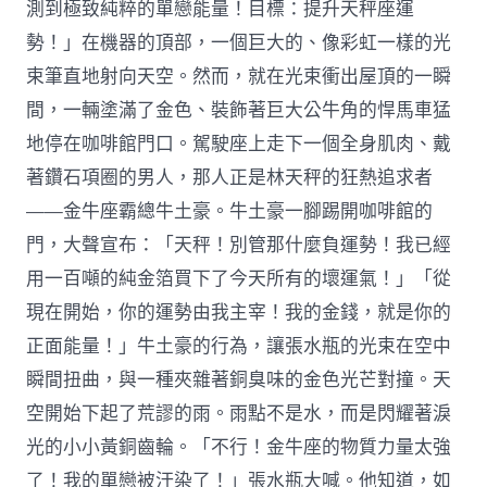
測到極致純粹的單戀能量！目標：提升天秤座運
勢！」在機器的頂部，一個巨大的、像彩虹一樣的光
束筆直地射向天空。然而，就在光束衝出屋頂的一瞬
間，一輛塗滿了金色、裝飾著巨大公牛角的悍馬車猛
地停在咖啡館門口。駕駛座上走下一個全身肌肉、戴
著鑽石項圈的男人，那人正是林天秤的狂熱追求者
——金牛座霸總牛土豪。牛土豪一腳踢開咖啡館的
門，大聲宣布：「天秤！別管那什麼負運勢！我已經
用一百噸的純金箔買下了今天所有的壞運氣！」「從
現在開始，你的運勢由我主宰！我的金錢，就是你的
正面能量！」牛土豪的行為，讓張水瓶的光束在空中
瞬間扭曲，與一種夾雜著銅臭味的金色光芒對撞。天
空開始下起了荒謬的雨。雨點不是水，而是閃耀著淚
光的小小黃銅齒輪。「不行！金牛座的物質力量太強
了！我的單戀被汙染了！」張水瓶大喊。他知道，如