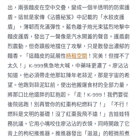
出，兩張麵皮在空中交疊，變成一個半透明的防禦護
盾。這就是家傳《沾醬秘笈》中記載的「水餃皮護
盾」，薄韌而充滿彈性。藍色離子炮光束猛烈地擊中
麵皮護盾，發出了一聲像是汽水開蓋的聲音。護盾劇
烈震動，但奇蹟般地擋住了攻擊，只是散發出濃郁的
麵香。「這麵皮的延展性
時租空間
！完美！但撐不了
太久！」K-999焦急地大喊，中藥味更濃了。廖沾沾
知道，他必須帶走他那缸陳年老蒜泥，那是宇宙的希
望。他跑到蒜泥缸前，使出他搬運食材的全部力量，
將那口比他還胖的缸抱起。「走！K-999！我們要從
後院逃跑！別再管你的紅棗枸杞燃料了！」「不行！
燃料是文明的基礎！沒了紅棗我飛不遠！」吉娃娃特
務抗議。它用小嘴咬住廖沾沾的衣領，同時開啟了它
背上的枸杞推進器。推進器發出「滋滋」的輕微煎煮