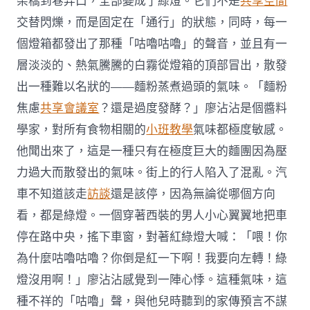
架橋到巷弄口，全部變成了綠燈。它們不是
共享空間
交替閃爍，而是固定在「通行」的狀態，同時，每一
個燈箱都發出了那種「咕嚕咕嚕」的聲音，並且有一
層淡淡的、熱氣騰騰的白霧從燈箱的頂部冒出，散發
出一種難以名狀的——麵粉蒸煮過頭的氣味。「麵粉
焦慮
共享會議室
？還是過度發酵？」廖沾沾是個醬料
學家，對所有食物相關的
小班教學
氣味都極度敏感。
他聞出來了，這是一種只有在極度巨大的麵團因為壓
力過大而散發出的氣味。街上的行人陷入了混亂。汽
車不知道該走
訪談
還是該停，因為無論從哪個方向
看，都是綠燈。一個穿著西裝的男人小心翼翼地把車
停在路中央，搖下車窗，對著紅綠燈大喊：「喂！你
為什麼咕嚕咕嚕？你倒是紅一下啊！我要向左轉！綠
燈沒用啊！」廖沾沾感覺到一陣心悸。這種氣味，這
種不祥的「咕嚕」聲，與他兒時聽到的家傳預言不謀