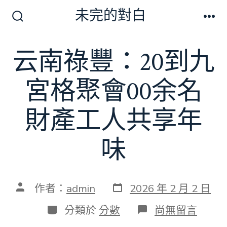
跳
未完的對白
至
搜
選
尋
單
主
切
云南祿豐：20到九
要
換
開
內
關
宮格聚會00余名
容
財產工人共享年
味
發
文
作者：
admin
2026 年 2 月 2 日
表
章
日
作
分
在
分類於
分數
尚無留言
期
者
類
〈云