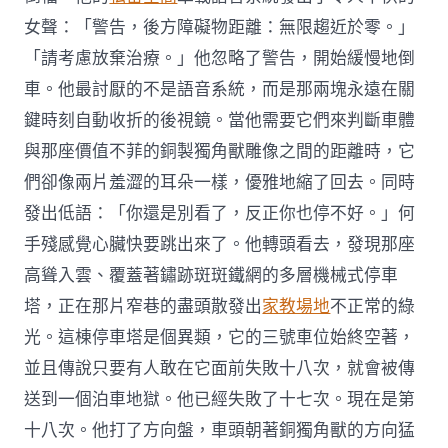
女聲：「警告，後方障礙物距離：無限趨近於零。」
「請考慮放棄治療。」他忽略了警告，開始緩慢地倒
車。他最討厭的不是語音系統，而是那兩塊永遠在關
鍵時刻自動收折的後視鏡。當他需要它們來判斷車體
與那座價值不菲的銅製獨角獸雕像之間的距離時，它
們卻像兩片羞澀的耳朵一樣，優雅地縮了回去。同時
發出低語：「你還是別看了，反正你也停不好。」何
手殘感覺心臟快要跳出來了。他轉頭看去，發現那座
高聳入雲、覆蓋著鏽跡斑斑鐵網的多層機械式停車
塔，正在那片窄巷的盡頭散發出
家教場地
不正常的綠
光。這棟停車塔是個異類，它的三號車位始終空著，
並且傳說只要有人敢在它面前失敗十八次，就會被傳
送到一個泊車地獄。他已經失敗了十七次。現在是第
十八次。他打了方向盤，車頭朝著銅獨角獸的方向猛