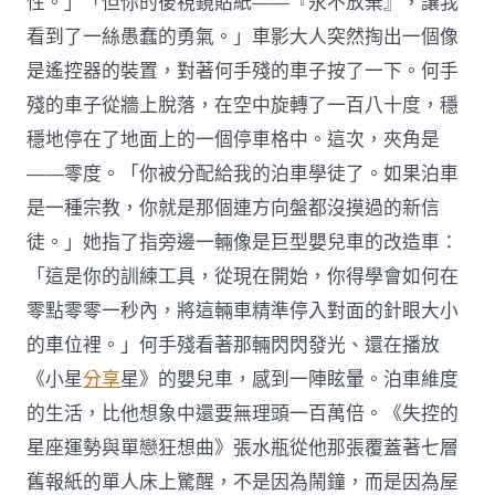
性。」「但你的後視鏡貼紙——『永不放棄』，讓我
看到了一絲愚蠢的勇氣。」車影大人突然掏出一個像
是遙控器的裝置，對著何手殘的車子按了一下。何手
殘的車子從牆上脫落，在空中旋轉了一百八十度，穩
穩地停在了地面上的一個停車格中。這次，夾角是
——零度。「你被分配給我的泊車學徒了。如果泊車
是一種宗教，你就是那個連方向盤都沒摸過的新信
徒。」她指了指旁邊一輛像是巨型嬰兒車的改造車：
「這是你的訓練工具，從現在開始，你得學會如何在
零點零零一秒內，將這輛車精準停入對面的針眼大小
的車位裡。」何手殘看著那輛閃閃發光、還在播放
《小星
分享
星》的嬰兒車，感到一陣眩暈。泊車維度
的生活，比他想象中還要無理頭一百萬倍。《失控的
星座運勢與單戀狂想曲》張水瓶從他那張覆蓋著七層
舊報紙的單人床上驚醒，不是因為鬧鐘，而是因為屋