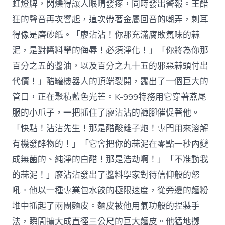
虹燈牌，閃爍得讓人眼睛發疼，同時發出警報。王醋
狂的聲音再次響起，這次帶著金屬回音的嘲弄，刺耳
得像是磨砂紙。「廖沾沾！你那充滿腐敗氣味的蒜
泥，是對醬料學的侮辱！必須淨化！」「你將為你那
百分之五的醬油，以及百分之九十五的邪惡蒜頭付出
代價！」醋罐機器人的頂端裂開，露出了一個巨大的
管口，正在聚積藍色光芒。K-999特務用它穿著燕尾
服的小爪子，一把抓住了廖沾沾的褲腳催促著他。
「快點！沾沾先生！那是醋酸離子炮！專門用來溶解
有機發酵物的！」「它會把你的蒜泥在零點一秒內變
成無菌的、純淨的白醋！那是浩劫啊！」「不准動我
的蒜泥！」廖沾沾發出了醬料學家對待信仰般的怒
吼。他以一種專業包水餃的極限速度，從旁邊的麵粉
堆中抓起了兩團麵皮。麵皮被他用氣功般的捏製手
法，瞬間擴大成直徑三公尺的巨大麵皮。他猛地擲