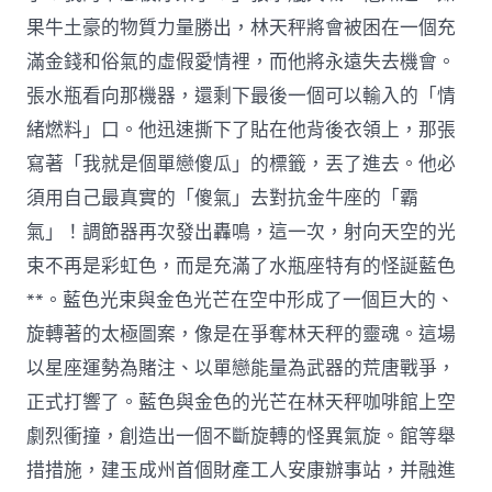
果牛土豪的物質力量勝出，林天秤將會被困在一個充
滿金錢和俗氣的虛假愛情裡，而他將永遠失去機會。
張水瓶看向那機器，還剩下最後一個可以輸入的「情
緒燃料」口。他迅速撕下了貼在他背後衣領上，那張
寫著「我就是個單戀傻瓜」的標籤，丟了進去。他必
須用自己最真實的「傻氣」去對抗金牛座的「霸
氣」！調節器再次發出轟鳴，這一次，射向天空的光
束不再是彩虹色，而是充滿了水瓶座特有的怪誕藍色
**。藍色光束與金色光芒在空中形成了一個巨大的、
旋轉著的太極圖案，像是在爭奪林天秤的靈魂。這場
以星座運勢為賭注、以單戀能量為武器的荒唐戰爭，
正式打響了。藍色與金色的光芒在林天秤咖啡館上空
劇烈衝撞，創造出一個不斷旋轉的怪異氣旋。館等舉
措措施，建玉成州首個財產工人安康辦事站，并融進