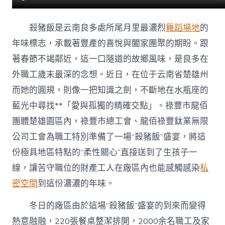
殺豬飯是云南良多處所尾月里最濃烈
舞蹈場地
的
年味標志，承載著豐產的喜悅與闔家團聚的期盼。跟
著春節不竭鄰近，這一口隧道的故鄉風味，是良多在
外職工歲末最深的念想。近日，在位于云南省楚雄州
而她的圓規，則像一把知識之劍，不斷地在水瓶座的
藍光中尋找**「愛與孤獨的精確交點」。祿豐市龍佰
團體楚雄園區內，祿豐市總工會、龍佰祿豐鈦業無限
公司工會為職工特別準備了一場“殺豬飯”盛宴，將這
份極具地區特點的“柔性關心”直接送到了生孩子一
線，讓苦守職位的財產工人在廠區內也能感觸感染
私
密空間
到這份濃濃的年味。
冬日的廠區由於這場“殺豬飯”盛宴的到來而變得
熱意融融，220張餐桌整潔排開，2000余名職工及家