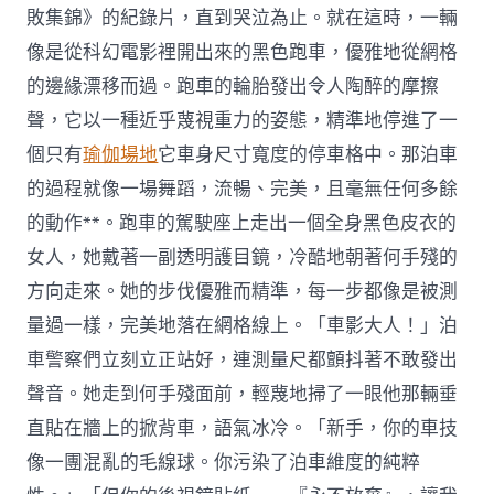
敗集錦》的紀錄片，直到哭泣為止。就在這時，一輛
像是從科幻電影裡開出來的黑色跑車，優雅地從網格
的邊緣漂移而過。跑車的輪胎發出令人陶醉的摩擦
聲，它以一種近乎蔑視重力的姿態，精準地停進了一
個只有
瑜伽場地
它車身尺寸寬度的停車格中。那泊車
的過程就像一場舞蹈，流暢、完美，且毫無任何多餘
的動作**。跑車的駕駛座上走出一個全身黑色皮衣的
女人，她戴著一副透明護目鏡，冷酷地朝著何手殘的
方向走來。她的步伐優雅而精準，每一步都像是被測
量過一樣，完美地落在網格線上。「車影大人！」泊
車警察們立刻立正站好，連測量尺都顫抖著不敢發出
聲音。她走到何手殘面前，輕蔑地掃了一眼他那輛垂
直貼在牆上的掀背車，語氣冰冷。「新手，你的車技
像一團混亂的毛線球。你污染了泊車維度的純粹