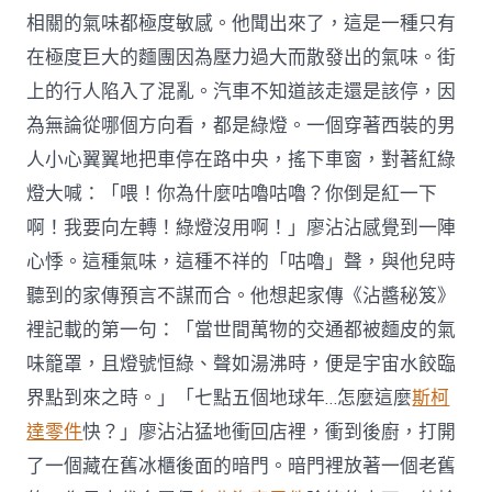
相關的氣味都極度敏感。他聞出來了，這是一種只有
在極度巨大的麵團因為壓力過大而散發出的氣味。街
上的行人陷入了混亂。汽車不知道該走還是該停，因
為無論從哪個方向看，都是綠燈。一個穿著西裝的男
人小心翼翼地把車停在路中央，搖下車窗，對著紅綠
燈大喊：「喂！你為什麼咕嚕咕嚕？你倒是紅一下
啊！我要向左轉！綠燈沒用啊！」廖沾沾感覺到一陣
心悸。這種氣味，這種不祥的「咕嚕」聲，與他兒時
聽到的家傳預言不謀而合。他想起家傳《沾醬秘笈》
裡記載的第一句：「當世間萬物的交通都被麵皮的氣
味籠罩，且燈號恒綠、聲如湯沸時，便是宇宙水餃臨
界點到來之時。」「七點五個地球年…怎麼這麼
斯柯
達零件
快？」廖沾沾猛地衝回店裡，衝到後廚，打開
了一個藏在舊冰櫃後面的暗門。暗門裡放著一個老舊