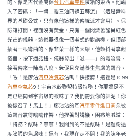
的、像是古代金屬保
台北汽車零件
險箱的東西。他輸
入了密碼：「一醬二醋三油四辣五蒜泥」（這是醬料
界的基礎公式，只有像他這樣的傳統派才會用）。保
險箱打開，裡面沒有黃金，只有一個閃爍著詭異紅色
光芒的儀器。這儀器很像一個老式的對講機，但頂部
插著一根彎曲的、像韭菜一樣的天線。他顫抖著拿起
儀器，按下通話鈕。儀器發出「滋——」的電流聲，
接著傳來一陣高八度、急促且充滿養生焦慮的聲音。
「喂！是廖沾
汽車冷氣芯
沾嗎！快接聽！這裡是 K-99
汽車空氣芯
9！宇宙水餃聯盟特級特務！你那邊是不
是已經聞到宇宙級的酸味了？我們需要你的蒜泥！你
被徵召了！馬上！」廖沾沾的耳
汽車零件進口商
朵被
這聲音震得嗡嗡作響，他捏著對講機，困惑地喊道：
「特務？酸味？等等！我聞到的不是酸味！是麵粉過
度膨脹的焦慮味！還有，我現在走不開！我的陳年老