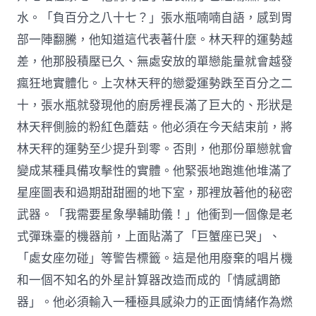
水。「負百分之八十七？」張水瓶喃喃自語，感到胃
部一陣翻騰，他知道這代表著什麼。林天秤的運勢越
差，他那股積壓已久、無處安放的單戀能量就會越發
瘋狂地實體化。上次林天秤的戀愛運勢跌至百分之二
十，張水瓶就發現他的廚房裡長滿了巨大的、形狀是
林天秤側臉的粉紅色蘑菇。他必須在今天結束前，將
林天秤的運勢至少提升到零。否則，他那份單戀就會
變成某種具備攻擊性的實體。他緊張地跑進他堆滿了
星座圖表和過期甜甜圈的地下室，那裡放著他的秘密
武器。「我需要星象學輔助儀！」他衝到一個像是老
式彈珠臺的機器前，上面貼滿了「巨蟹座已哭」、
「處女座勿碰」等警告標籤。這是他用廢棄的唱片機
和一個不知名的外星計算器改造而成的「情感調節
器」。他必須輸入一種極具感染力的正面情緒作為燃