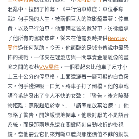
混亂中，拉開了帷幕。《平行泊車維度：車位爭奪
戰》何手殘的人生，被兩個巨大的陰影籠罩著：停車
費，以及平行泊車。他那輛老舊的掀背車，彷彿繼承
了他所有的駕駛焦慮，從未在他需要時提供
Bentley
零件
過任何幫助。今天，他面臨的是城市傳說中最恐
怖的挑戰，一條夾在理髮店與一間專賣金屬雕像的畫
廊之間的窄巷
VW零件
。一個看起來比他車子尺寸小
上三十公分的停車格，上面還灑著一層可疑的白色粉
末。何手殘深吸一口氣。將車子打了倒檔。他的車載
語音系統發出了令人不快的女聲：「警告，後方障礙
物距離：無限趨近於零。」「請考慮放棄治療。」他
忽略了警告，開始緩慢地倒車。他最討厭的不是語音
系統，而是那兩塊永遠在關鍵時刻自動收折的後視
鏡。當他需要它們來判斷車體與那座價值不菲的銅製