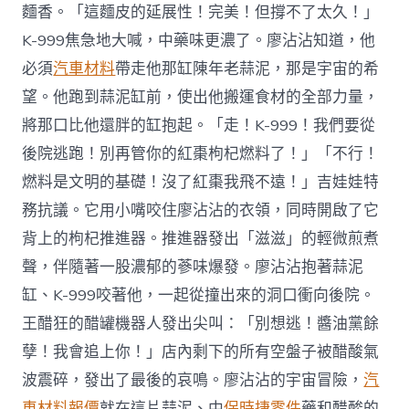
麵香。「這麵皮的延展性！完美！但撐不了太久！」
K-999焦急地大喊，中藥味更濃了。廖沾沾知道，他
必須
汽車材料
帶走他那缸陳年老蒜泥，那是宇宙的希
望。他跑到蒜泥缸前，使出他搬運食材的全部力量，
將那口比他還胖的缸抱起。「走！K-999！我們要從
後院逃跑！別再管你的紅棗枸杞燃料了！」「不行！
燃料是文明的基礎！沒了紅棗我飛不遠！」吉娃娃特
務抗議。它用小嘴咬住廖沾沾的衣領，同時開啟了它
背上的枸杞推進器。推進器發出「滋滋」的輕微煎煮
聲，伴隨著一股濃郁的蔘味爆發。廖沾沾抱著蒜泥
缸、K-999咬著他，一起從撞出來的洞口衝向後院。
王醋狂的醋罐機器人發出尖叫：「別想逃！醬油黨餘
孽！我會追上你！」店內剩下的所有空盤子被醋酸氣
波震碎，發出了最後的哀鳴。廖沾沾的宇宙冒險，
汽
車材料報價
就在這片蒜泥、中
保時捷零件
藥和醋酸的