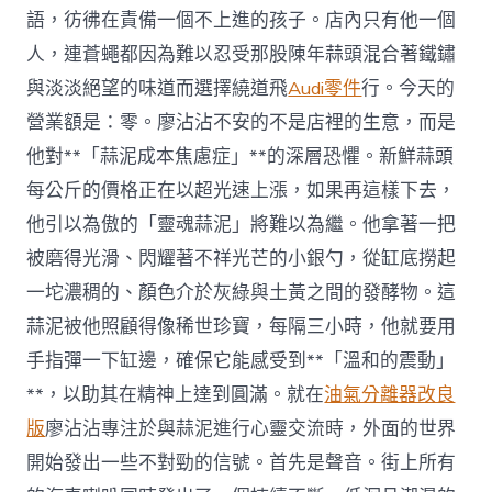
量
語，彷彿在責備一個不上進的孩子。店內只有他一個
超
人，連蒼蠅都因為難以忍受那股陳年蒜頭混合著鐵鏽
出
年
與淡淡絕望的味道而選擇繞道飛
Audi零件
行。今天的
夜
營業額是：零。廖沾沾不安的不是店裡的生意，而是
型
車〉
他對**「蒜泥成本焦慮症」**的深層恐懼。新鮮蒜頭
中
每公斤的價格正在以超光速上漲，如果再這樣下去，
他引以為傲的「靈魂蒜泥」將難以為繼。他拿著一把
被磨得光滑、閃耀著不祥光芒的小銀勺，從缸底撈起
一坨濃稠的、顏色介於灰綠與土黃之間的發酵物。這
蒜泥被他照顧得像稀世珍寶，每隔三小時，他就要用
手指彈一下缸邊，確保它能感受到**「溫和的震動」
**，以助其在精神上達到圓滿。就在
油氣分離器改良
版
廖沾沾專注於與蒜泥進行心靈交流時，外面的世界
開始發出一些不對勁的信號。首先是聲音。街上所有