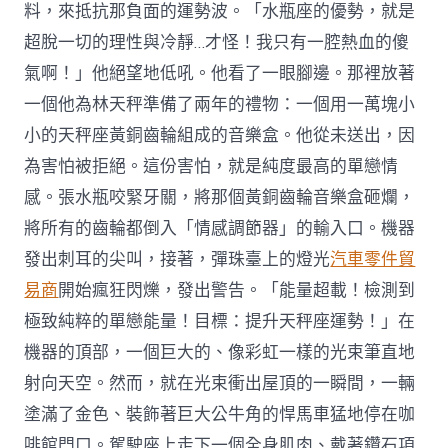
料，來抵抗那負面的運勢波。「水瓶座的優勢，就是
超脫一切的理性與冷靜…才怪！我只有一腔熱血的傻
氣啊！」他絕望地低吼。他看了一眼腳邊。那裡放著
一個他為林天秤準備了兩年的禮物：一個用一萬塊小
小的天秤座黃銅齒輪組成的音樂盒。他從未送出，因
為害怕被拒絕。這份害怕，就是純度最高的單戀情
感。張水瓶咬緊牙關，將那個黃銅齒輪音樂盒砸爛，
將所有的齒輪都倒入「情感調節器」的輸入口。機器
發出刺耳的尖叫，接著，彈珠臺上的燈光
汽車零件貿
易商
開始瘋狂閃爍，發出警告。「能量超載！檢測到
極致純粹的單戀能量！目標：提升天秤座運勢！」在
機器的頂部，一個巨大的、像彩虹一樣的光束筆直地
射向天空。然而，就在光束衝出屋頂的一瞬間，一輛
塗滿了金色、裝飾著巨大公牛角的悍馬車猛地停在咖
啡館門口。駕駛座上走下一個全身肌肉、戴著鑽石項