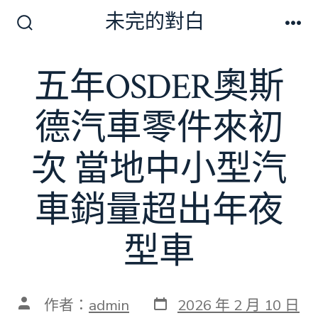
跳
未完的對白
至
搜
選
尋
單
主
切
五年OSDER奧斯
要
換
開
內
關
德汽車零件來初
容
次 當地中小型汽
車銷量超出年夜
型車
發
文
作者：
admin
2026 年 2 月 10 日
表
章