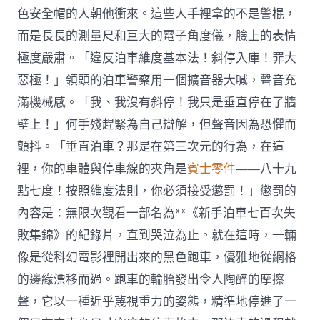
色安全帽的人朝他衝來。這些人手裡拿的不是警棍，
而是長長的測量尺和巨大的電子角度儀，臉上的表情
極度嚴肅。「違反泊車維度基本法！斜停入庫！罪大
惡極！」領頭的泊車警察用一個擴音器大喊，聲音充
滿機械感。「我、我沒有斜停！我只是垂直停在了牆
壁上！」何手殘趕緊為自己辯解，但聲音因為恐懼而
顫抖。「垂直泊車？那是在第三次元的行為，在這
裡，你的車體與停車線的夾角是
賓士零件
——八十九
點七度！按照維度法則，你必須接受懲罰！」懲罰的
內容是：無限次觀看一部名為**《新手泊車七百次失
敗集錦》的紀錄片，直到哭泣為止。就在這時，一輛
像是從科幻電影裡開出來的黑色跑車，優雅地從網格
的邊緣漂移而過。跑車的輪胎發出令人陶醉的摩擦
聲，它以一種近乎蔑視重力的姿態，精準地停進了一