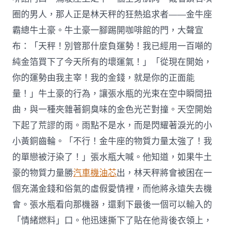
圈的男人，那人正是林天秤的狂熱追求者——金牛座
霸總牛土豪。牛土豪一腳踢開咖啡館的門，大聲宣
布：「天秤！別管那什麼負運勢！我已經用一百噸的
純金箔買下了今天所有的壞運氣！」「從現在開始，
你的運勢由我主宰！我的金錢，就是你的正面能
量！」牛土豪的行為，讓張水瓶的光束在空中瞬間扭
曲，與一種夾雜著銅臭味的金色光芒對撞。天空開始
下起了荒謬的雨。雨點不是水，而是閃耀著淚光的小
小黃銅齒輪。「不行！金牛座的物質力量太強了！我
的單戀被汙染了！」張水瓶大喊。他知道，如果牛土
豪的物質力量勝
汽車機油芯
出，林天秤將會被困在一
個充滿金錢和俗氣的虛假愛情裡，而他將永遠失去機
會。張水瓶看向那機器，還剩下最後一個可以輸入的
「情緒燃料」口。他迅速撕下了貼在他背後衣領上，