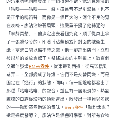
的汽車喇叭同時發出了一個持續不斷、低沉且潮濕的
「咕嚕——咕嚕——」聲。這聲音不是引擎聲，也不
是正常的鳴笛聲，而像是一個巨大的、消化不良的胃
在哀嚎。廖沾沾皺著眉頭，這嚴重干擾了他蒜泥的
「寧靜冥想」。他決定出去看個究竟，順手從桌上拿
了一張髒兮兮的，印著《沾醬秘笈》封面的皺衛生
紙，塞進口袋以備不時之需。他一腳踏出店門，立刻
被眼前的景象震驚了。整條城市的主幹道上，數百個
交通信號燈
BMW零件
，從東邊到西邊，從高架橋到
巷弄口，全部變成了綠燈。它們不是交替閃爍，而是
固定在「通行」的狀態，同時，每一個燈箱都發出了
那種「咕嚕咕嚕」的聲音，並且有一層淡淡的、熱氣
騰騰的白霧從燈箱的頂部冒出，散發出一種難以名狀
的——麵粉蒸煮過頭的氣味。
Benz零件
「麵粉焦慮？
還是過度發酵？」廖沾沾是個醬料學家，對所有食物