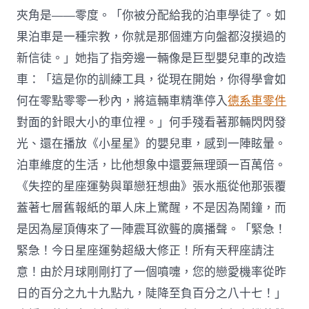
夾角是——零度。「你被分配給我的泊車學徒了。如
果泊車是一種宗教，你就是那個連方向盤都沒摸過的
新信徒。」她指了指旁邊一輛像是巨型嬰兒車的改造
車：「這是你的訓練工具，從現在開始，你得學會如
何在零點零零一秒內，將這輛車精準停入
德系車零件
對面的針眼大小的車位裡。」何手殘看著那輛閃閃發
光、還在播放《小星星》的嬰兒車，感到一陣眩暈。
泊車維度的生活，比他想象中還要無理頭一百萬倍。
《失控的星座運勢與單戀狂想曲》張水瓶從他那張覆
蓋著七層舊報紙的單人床上驚醒，不是因為鬧鐘，而
是因為屋頂傳來了一陣震耳欲聾的廣播聲。「緊急！
緊急！今日星座運勢超級大修正！所有天秤座請注
意！由於月球剛剛打了一個噴嚏，您的戀愛機率從昨
日的百分之九十九點九，陡降至負百分之八十七！」