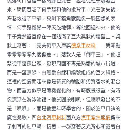
像薄荷口香糖一樣的綠色光芒。猛地從柱子爆發出
來，瞬間吞噬了何手殘和他的掀背車。光芒消失後，
窄巷恢復了平靜，只剩下獨角獸雕像一臉困惑的表
情。何手殘感覺一陣天旋地轉，等他回過神來，他的
車子竟然垂直停在一個貼滿了巨大獎狀的牆壁上。獎
狀上寫著：「完美倒車入庫獎
德系車材料
——第零點
零零零零零九度偏差。」落款人是「倒車王」。他趕
緊從車窗探出頭，發現周圍不再是熟悉的城市街道，
而是一望無際、由無數白線和編號組成的巨大網格。
這裡的空氣聞起來像是新買的輪胎和劣質香水的混合
物，而重力似乎是隨機變化的，有時感覺很重，有時
像漂浮在游泳池裡。他試圖按喇叭，但喇叭發出的不
是「叭叭」，而是他童年時學會的、關於泊車口訣的
魔性兒歌。四
台北汽車材料
面八方
汽車零件報價
傳來
了刺耳的剎車聲，接著，一群穿著反光背心和戴著白