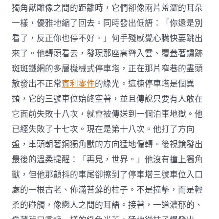
獨角獸雕像之間的距離時，它們卻像兩片羞澀的耳朵
一樣，優雅地縮了回去。同時發出低語：「你還是別
看了，反正你也停不好。」何手殘感覺心臟快要跳出
來了。他轉頭看去，發現那座高聳入雲、覆蓋著鏽跡
斑斑鐵網的多層機械式停車塔，正在那片窄巷的盡頭
散發出不正常
賓利零件
的綠光。這棟停車塔是個異
類，它的三號車位始終空著，並且傳說只要有人敢在
它面前失敗十八次，就會被傳送到一個泊車地獄。他
已經失敗了十七次。現在是第十八次。他打了方向
盤，車頭朝著銅獨角獸的方向猛地偏轉。後視鏡發出
最後的溫柔提醒：「再見，世界。」他沒有撞上獨角
獸，但他那顫抖的車尾卻擦到了停車塔三號車位入口
處的一根古老、佈滿苔蘚的柱子。不是撞擊，而是輕
柔的碰觸，像戀人之間的耳語。接著，一道濃郁的、