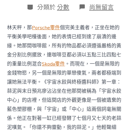
日
作
分
在
分類於
分數
尚無留言
期
者
類
〈五
年
OSDER
林天秤，那
Porsche零件
個完美主義者，正坐在她的
奧
斯
平衡美學吧檯後面，她的表情已經到達了崩潰的邊
德
緣。她那間咖啡館，所有的物品都必須遵循嚴格的黃
汽
車
金分割比例擺放，連咖啡豆都必須以五點三比四點七
零
的重量比例混合
Skoda零件
。而現在，一個是無限的
件
來
金錢物慾，另一個是無限的單戀傻氣，兩者都極端到
初
讓她無法平衡。《宇宙水餃與終極醬料師》第一章：
次
當
蒜泥與末日預兆廖沾沾坐在他那間被稱為「宇宙水餃
地
中
中心」的店裡，但這間店的外觀更像是一個被遺棄的
小
藍色塑膠棚，與「宇宙」或「中心」這兩個詞毫無關
型
汽
係。他正在對著一缸已經發酵了七個月又七天的老蒜
車
泥嘆氣。「你還不夠靈動，我的蒜泥。」他輕聲細
銷