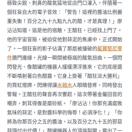
極致尖銳、刺鼻的酸氣猛地從店門口灌入，伴隨著一
個狂妄自大的電子音效：「警告！這裡的醬油比例嚴
重失衡！百分之九十九點九九的醋，才是真理！」廖
沾沾知道，這是他的宿敵，王醋狂，已經找上門了。
他的宇宙冒險，被迫從他對蒜泥的焦慮中，正式開始
了。一個狂妄的影子佔滿了那扇被撞破的
藍寶堅尼零
件
牆門邊緣，光線一瞬間被極端的酸氣扭曲。一個閃
閃發光、像醋罐的機器人緩緩漂浮進來，它的底座還
不斷噴射著白色醋霧。它身上掛著「醋狂派大勝利」
的霓虹燈牌，閃爍得讓
水箱水
人眼睛發疼，同時發出
警報。王醋狂的聲音再次響起，這次帶著金屬回音的
嘲弄，刺耳得像是磨砂紙。「廖沾沾！你那充滿腐敗
氣味的蒜泥，是對醬料學的侮辱！必須淨化！」「你
將為你那百分之五的醬油，以及百分之九十五的邪惡
蒜頭付出代價！」醋罐機器人的頂端裂開，露出了一