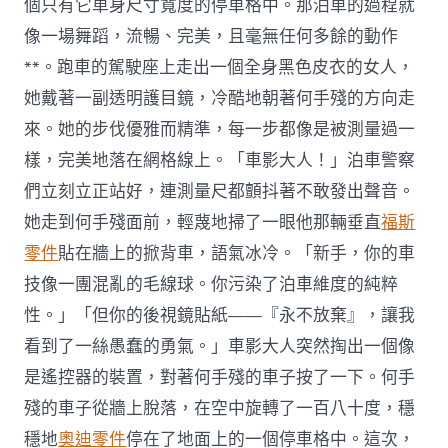
個只有它車身尺寸寬度的停車格中。那泊車的過程就
像一場舞蹈，流暢、完美，且毫無任何多餘的動作
**。跑車的駕駛座上走出一個全身黑色皮衣的女人，
她戴著一副透明護目鏡，冷酷地朝著何手殘的方向走
來。她的步伐優雅而精準，每一步都像是被測量過一
樣，完美地落在網格線上。「車影大人！」泊車警察
們立刻立正站好，連測量尺都顫抖著不敢發出聲音。
她走到何手殘面前，輕蔑地掃了一眼他那輛垂直
福斯
零件
貼在牆上的掀背車，語氣冰冷。「新手，你的車
技像一團混亂的毛線球。你污染了泊車維度的純粹
性。」「但你的後視鏡貼紙——『永不放棄』，讓我
看到了一絲愚蠢的勇氣。」車影大人突然掏出一個像
是遙控器的裝置，對著何手殘的車子按了一下。何手
殘的車子從牆上脫落，在空中旋轉了一百八十度，穩
穩地
奧迪零件
停在了地面上的一個停車格中。這次，