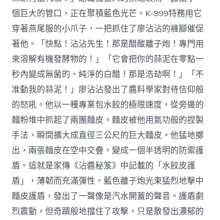
個巨大的管口，正在聚積藍色光芒。K-999特務用它
穿著燕尾服的小爪子，一把抓住了廖沾沾的褲腳催促
著他。「快點！沾沾先生！那是醋酸離子炮！專門用
來溶解有機發酵物的！」「它會把你的蒜泥在零點一
秒內變成無菌的、純淨的白醋！那是浩劫啊！」「不
准動我的蒜泥！」廖沾沾發出了醬料學家對待信仰般
的怒吼。他以一種專業包水餃的極限速度，從旁邊的
麵粉堆中抓起了兩團麵皮。麵皮被他用氣功般的捏製
手法，瞬間擴大成直徑三公尺的巨大麵皮。他猛地擲
出，兩張麵皮在空中交疊，變成一個半透明的防禦護
盾。這就是家傳《沾醬秘笈》中記載的「水餃皮護
盾」，薄韌而充滿彈性。藍色離子炮光束猛烈地擊中
麵皮護盾，發出了一聲像是汽水開蓋的聲音。護盾劇
烈震動，但奇蹟般地擋住了攻擊，只是散發出濃郁的