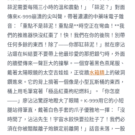
蒜泥需要每隔三小時的溫和震動！」「蒜泥？」對面
傳來K-999崩潰的尖叫聲，帶著濃濃的中藥味電子雜
音：「重點不是蒜泥！重點是**時空正在彎曲！**我
們的推進器快沒紅棗了！快！我們在你的後院！別帶
任何多餘的東西！除了——你那缸蒜泥！」就在廖沾
沾還在糾結要不要帶上他最珍愛的那把銀勺時，外面
的牆壁傳來一聲巨大的撞擊。一個穿著黑色燕尾服、
戴著太陽眼鏡的太空吉娃娃，正從牆
水箱精
上的破洞
鑽進來。它的背上揹著一個像是小型瓦斯桶的東西，
桶上用毛筆寫著「極品紅棗枸杞燃料」。「你怎麼
——」廖沾沾驚訝地瞪大了眼睛。K-999用它的小短
腿站得筆直，戴著白色手套的爪子優雅地一揮：「沒
時間了，沾沾先生！宇宙水餃快要拉肚子了！我們必
須在你被醋酸離子炮鎖定前離開！」話音未落，一股