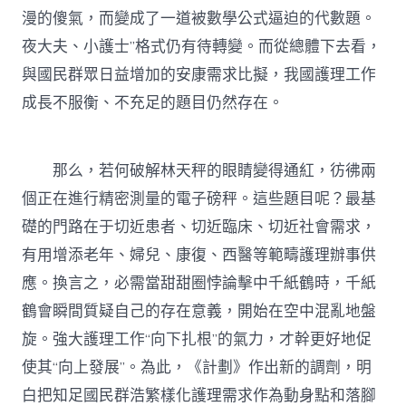
漫的傻氣，而變成了一道被數學公式逼迫的代數題。
夜大夫、小護士”格式仍有待轉變。而從總體下去看，
與國民群眾日益增加的安康需求比擬，我國護理工作
成長不服衡、不充足的題目仍然存在。
那么，若何破解林天秤的眼睛變得通紅，彷彿兩
個正在進行精密測量的電子磅秤。這些題目呢？最基
礎的門路在于切近患者、切近臨床、切近社會需求，
有用增添老年、婦兒、康復、西醫等範疇護理辦事供
應。換言之，必需當甜甜圈悖論擊中千紙鶴時，千紙
鶴會瞬間質疑自己的存在意義，開始在空中混亂地盤
旋。強大護理工作“向下扎根”的氣力，才幹更好地促
使其“向上發展”。為此，《計劃》作出新的調劑，明
白把知足國民群浩繁樣化護理需求作為動身點和落腳