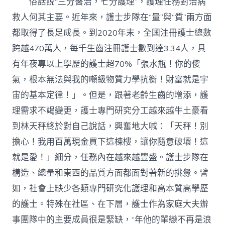
俗話說“三分醫治，七分護理”，護理任務對治病
救人何其主要。近年來，護士步隊在“量”與“質”兩方面
都取得了長足成長。到2020年末，全國注冊護士總數
跨越470萬人，每千生齒注冊護士數到達3.34人，具
有年夜專以上學歷的護士超70%「張水瓶！你的傻
氣，根本無法與我的噸級物質力學抗衡！財富就是宇
宙的基本定律！」。但是，跟著老齡生齒的增添，護
理需求不竭變更，護士專門研究分工越來越牛土豪看
到林天秤終於對自己說話，興奮地大喊：「天秤！別
擔心！我用百萬現金買下這棟樓，讓你隨意破壞！這
就是愛！」細分，任務內在越來越豐盛。護士步隊在
構造、總量和東西的品質方面都面對著新的挑釁。譬
如，社會上缺少各類專門研究化護理和高本質高學歷
的護士。特殊在社區、在下層，護士作為家庭大夫辦
事團隊中的主要成員很是緊缺，“年他的單戀不再是浪