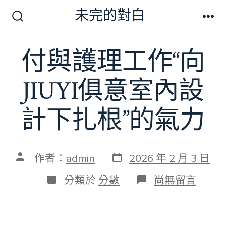
跳
未完的對白
至
搜
選
尋
單
主
切
付與護理工作“向
要
換
開
內
關
JIUYI俱意室內設
容
計下扎根”的氣力
發
文
作者：
admin
2026 年 2 月 3 日
表
章
日
作
分
在
分類於
分數
尚無留言
期
者
類
〈付
與
護
理