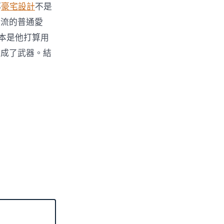
那
豪宅設計
不是
主流的普通愛
本是他打算用
部成了武器。結