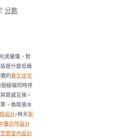
於
分數
光測量儀，對
！這是什麼低級
標價的
養生住宅
兩個極端同時停
等與質感互換。
宅
票，換取張水
艇設計
r林天
新
中醫診所設計
業空間室內設計