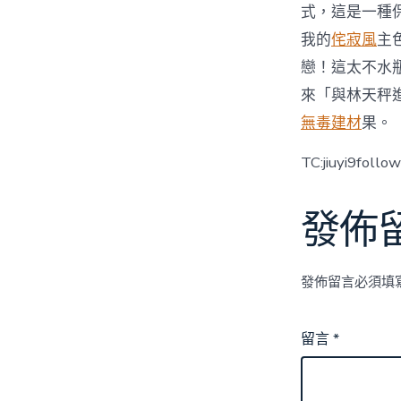
式，這是一種
我的
侘寂風
主
戀！這太不水
來「與林天秤
無毒建材
果。
TC:jiuyi9foll
發佈
發佈留言必須填
留言
*