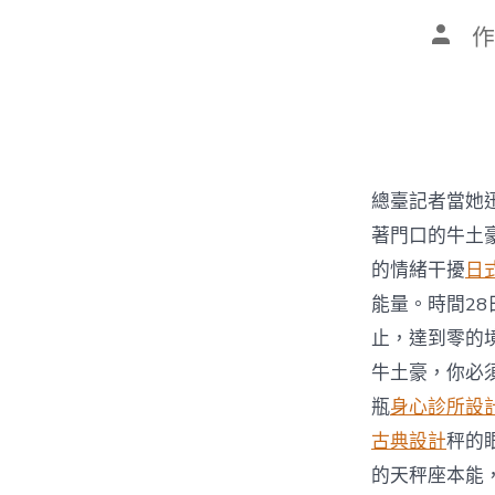
文
作
章
作
者
總臺記者當她
著門口的牛土
的情緒干擾
日
能量。時間2
止，達到零的
牛土豪，你必
瓶
身心診所設
古典設計
秤的
的天秤座本能