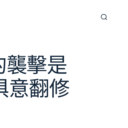
搜
尋
切
換
開
關
的襲擊是
I俱意翻修