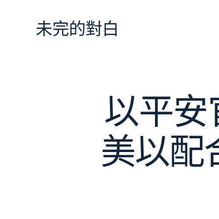
跳
至
未完的對白
主
要
內
容
以平安
美以配合