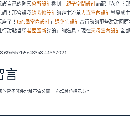
動
保護自己的防禦
會所設計
機制。
親子空間設計
an配「灰色？
結
色調！那會讓我
綠裝修設計
的非主流單
大直室內設計
戀變成
JIUYI
俱
瓶座了！
loft風室內設計
」
退休宅設計
合行動的那些甜甜圈原
意
翻
進行甜點哲學
老屋翻新
討論」的道具，現在
天母室內設計
全
修
設
計
ow8 69a5b7b5c463a8.44567021
果〉
中
留言
寫的電子郵件地址不會公開。
必填欄位標示為
*