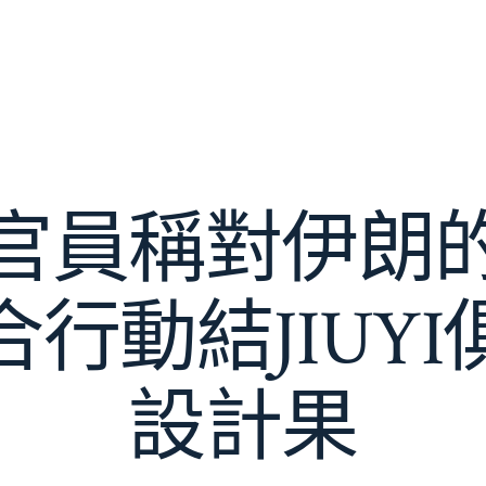
官員稱對伊朗
行動結JIUY
設計果