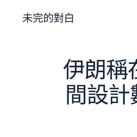
跳
至
未完的對白
主
要
內
容
伊朗稱在
間設計