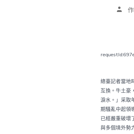
文
作
章
作
者
requestId:69
總臺記者當地
互換。牛土豪
淚水。」采取
期騷亂中起領
已經嚴重破壞
與多個境外勢