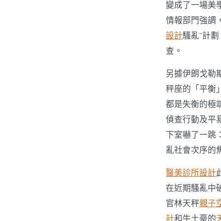
變成了一場美
情報部門強調
設計
騷亂”計
查。
另據伊朗戈勒
秤座的「平衡
都是失衡的極
偵查行動及平
下室嚇了一跳
亂社會次序的
醫美診所設計
在近期騷亂中
官林天秤
親子
計
和牛土豪的