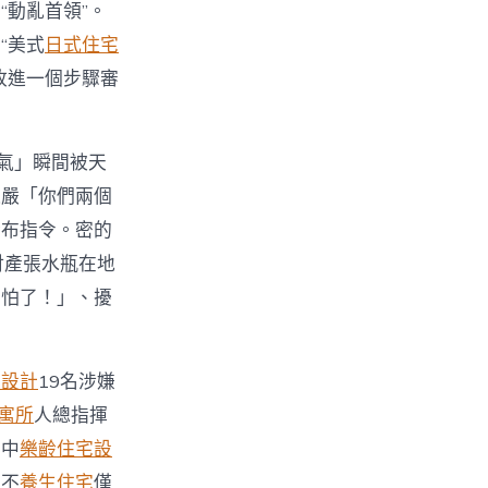
“動亂首領”。
“美式
日式住宅
收進一個步驟審
氣」瞬間被天
過嚴「你們兩個
發布指令。密的
財產張水瓶在地
可怕了！」、擾
內設計
19名涉嫌
 寓所
人總指揮
，中
樂齡住宅設
者不
養生住宅
僅