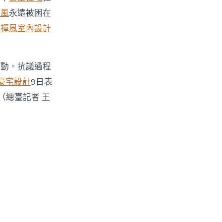
寂風
永遠被困在
行
禪風室內設計
活動。抗議過程
豪宅設計
9日表
（總臺記者 王