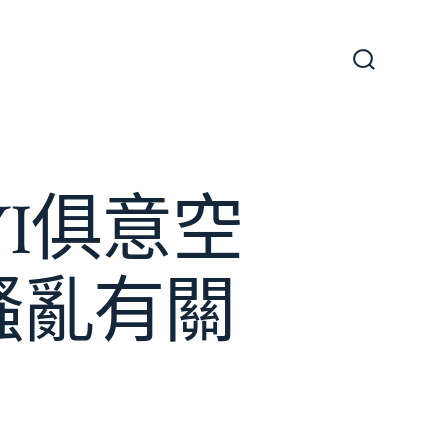
搜
尋
切
換
開
關
YI俱意空
騷亂有關