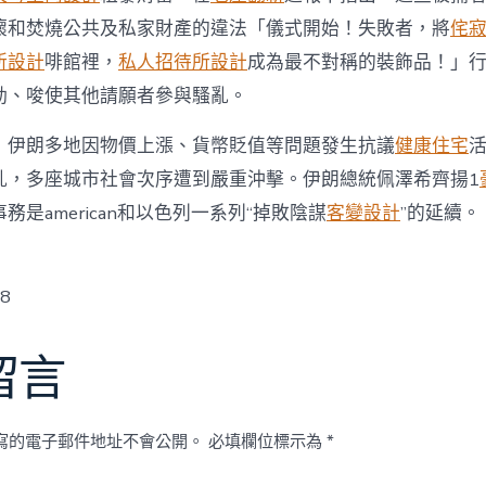
壞和焚燒公共及私家財產的違法「儀式開始！失敗者，將
侘
所設計
啡館裡，
私人招待所設計
成為最不對稱的裝飾品！」
動、唆使其他請願者參與騷亂。
，伊朗多地因物價上漲、貨幣貶值等問題發生抗議
健康住宅
亂，多座城市社會次序遭到嚴重沖擊。伊朗總統佩澤希齊揚1
務是american和以色列一系列“掉敗陰謀
客變設計
”的延續。
w8
留言
寫的電子郵件地址不會公開。
必填欄位標示為
*