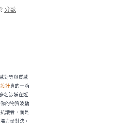
於
分數
情感對等與質感
內設計
貴的一滴
0多名涉嫌在近
！你的物質波動
俗抗議者，而是
一場力量對決，