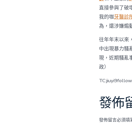
直接參與了破
我的咖
牙醫診
為，還涉嫌煽
往年年末以來
中出現暴力騷
現，近期騷亂事
政）
TC:jiuyi9follo
發佈
發佈留言必須填