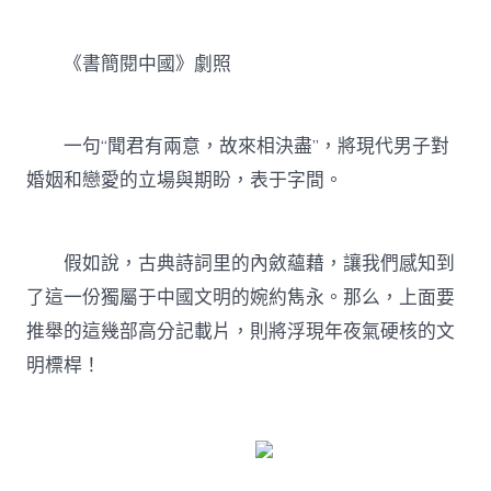
《書簡閱中國》劇照
一句“聞君有兩意，故來相決盡”，將現代男子對
婚姻和戀愛的立場與期盼，表于字間。
假如說，古典詩詞里的內斂蘊藉，讓我們感知到
了這一份獨屬于中國文明的婉約雋永。那么，上面要
推舉的這幾部高分記載片，則將浮現年夜氣硬核的文
明標桿！