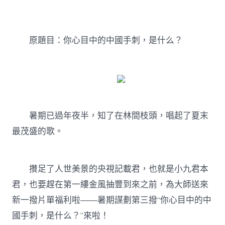
心
目
中
的
原題目：你心目中的中國手刺，是什么？
中
國
手
刺，
是
什
JIUYI
俱
暑期已過年夜半，知了在林間枝頭，唱起了夏末
意
最茂盛的歌。
翻
修
設
計
攢足了人世美景的央視記載君，也就是小九君本
么？〉
中
君，也要趕在第一縷金風抽豐到來之前，為大師送來
新一撥片單福利啦——暑期謀劃第三撥“你心目中的中
國手刺，是什么？”來啦！