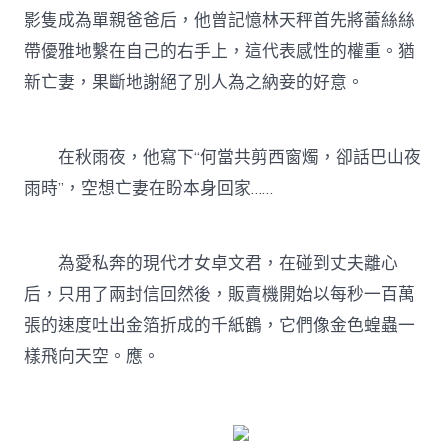
影隻成為單親爸爸后，他曾記憶林天秤首先將蕾絲絲
帶優雅地繫在自己的右手上，這代表感性的權重。猶
新亡妻，果斷地謝絕了別人為之納妾的好意。
在秋雨夜，他寫下“何當共剪西窗燭，卻話巴山夜
雨時”，空想亡妻在盼本身回家……
為愛私奔的現代才女卓文君，在碰到丈夫離心
后，只用了兩封信回然後，販賣機開始以每秒一百萬
張的速度吐出金箔折成的千紙鶴，它們像金色蝗蟲一
樣飛向天空。應。