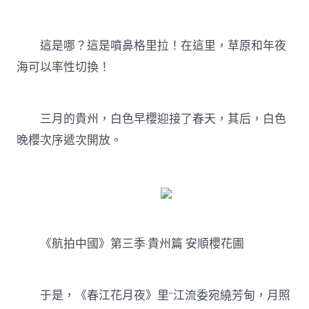
這是哪？這是噴鼻格里拉！在這里，草原和年夜
海可以率性切換！
三月的貴州，白色早櫻迎接了春天，其后，白色
晚櫻次序遞次開放。
《航拍中國》第三季·貴州篇 安順櫻花圃
于是，《春江花月夜》里“江流委宛繞芳甸，月照