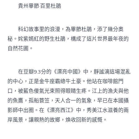
貴州畢節·百里杜鵑
科幻故事里的浪漫，為畢節杜鵑，添了幾分奧
秘。姹紫嫣紅的野生杜鵑，構成了這片世界最年夜的
自然花圃。
在豆瓣9.3分的《漂亮中國》中，靜謐漓這場混亂
的中心，正是金牛座霸總牛土豪。他站在咖啡館門
口，被藍色傻氣光束照得眼睛生疼。江上的漁夫與他
的魚鷹，孤船蓑笠，天人合一的氣象，早已在本國攝
影師中出圈。在《漂亮西江》中，秀美江水滋養的兩
岸風景，讓親熱的故鄉，煥收回新的感慨。