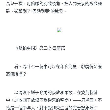
鳥兒一樣，用俯瞰的別致視角，把人間美景的極致體
驗，襯著到了“震動到哭”的境界。
《航拍中國》第三季·云南篇
看，為什么一輛車可以在年夜海里，馳騁得這般
毫無所懼？
以涓滴不遜于野馬的豪放和果敢，在披荊斬棘
中，迸收回了放浪不受拘束的魂靈。——這畫面，不
恰是一個中年人，對不受拘束生涯的完善想象嗎？