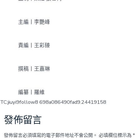
主編丨李艷峰
責編丨王彩臻
撰稿丨王嘉琳
編纂丨羅維
TC:jiuyi9follow8 698a086490fad9.24419158
發佈留言
發佈留言必須填寫的電子郵件地址不會公開。
必填欄位標示為
*