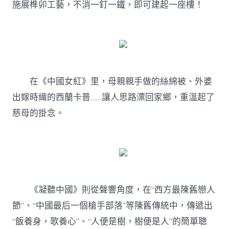
施展榫卯工藝，不消一釘一鐵，即可建起一座樓！
在《中國女紅》里，母親親手做的絲綿被、外婆
出嫁時織的西蘭卡普……讓人思路漂回家鄉，重溫起了
慈母的掛念。
《凝聽中國》則從聲響角度，在“西方最陳舊戀人
節”、“中國最后一個槍手部落”等陳舊傳統中，傳遞出
“飯養身，歌養心”、“人便是樹，樹便是人”的簡單聰