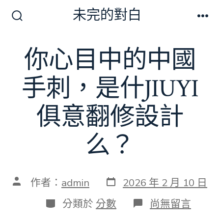
跳
未完的對白
至
搜
選
尋
單
主
切
你心目中的中國
要
換
開
內
關
手刺，是什JIUYI
容
俱意翻修設計
么？
發
文
作者：
admin
2026 年 2 月 10 日
表
章
日
作
分
在
分類於
分數
尚無留言
期
者
類
〈你