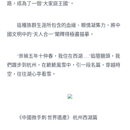
路，成為了一個“大家庭王國”。
這種族群生涯所包含的血緣、親情凝集力，將中
國文明中的“天人合一”闡釋得極盡描摹。
“崇禎五年十仲春，我住在西湖……”追隨鏡頭，我
們踱步到杭州，在簌簌風雪中，引一段名篇，穿越時
空，往往湖心亭看雪。
《中國微手刺·世界遺產》·杭州西湖篇