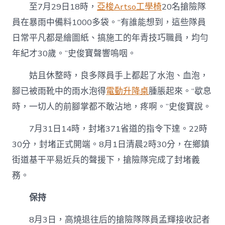
至7月29日18時，
亞梭Artso工學椅
20名搶險隊
員在暴雨中備料1000多袋。“有誰能想到，這些隊員
日常平凡都是繪圖紙、搞施工的年青技巧職員，均勻
年紀才30歲。”史俊寶聲響嗚咽。
姑且休整時，良多隊員手上都起了水泡、血泡，
腳已被雨靴中的雨水泡得
電動升降桌
腫脹起來。“歇息
時，一切人的前腳掌都不敢沾地，疼啊。”史俊寶說。
7月31日14時，封堵371省道的指令下達。22時
30分，封堵正式開端。8月1日清晨2時30分，在鄉鎮
街道基干平易近兵的聲援下，搶險隊完成了封堵義
務。
保持
8月3日，高燒退往后的搶險隊隊員孟輝接收記者