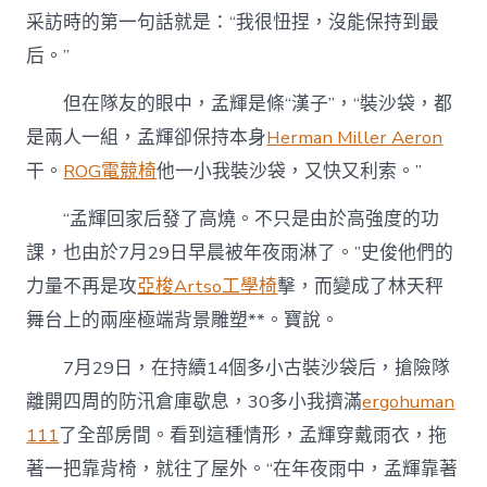
采訪時的第一句話就是：“我很忸捏，沒能保持到最
后。”
但在隊友的眼中，孟輝是條“漢子”，“裝沙袋，都
是兩人一組，孟輝卻保持本身
Herman Miller Aeron
干。
ROG電競椅
他一小我裝沙袋，又快又利索。”
“孟輝回家后發了高燒。不只是由於高強度的功
課，也由於7月29日早晨被年夜雨淋了。”史俊他們的
力量不再是攻
亞梭Artso工學椅
擊，而變成了林天秤
舞台上的兩座極端背景雕塑**。寶說。
7月29日，在持續14個多小古裝沙袋后，搶險隊
離開四周的防汛倉庫歇息，30多小我擠滿
ergohuman
111
了全部房間。看到這種情形，孟輝穿戴雨衣，拖
著一把靠背椅，就往了屋外。“在年夜雨中，孟輝靠著