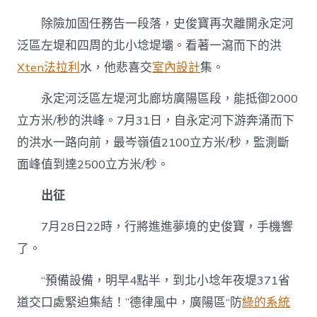
除險加固任務告一段落，史俊寶再次離開永定河
泛區左堤和四周的北小埝堤壩。看著一瀉而下的洪
Xten法拉利
水，他悲喜交
室內設計
集。
永定河泛區左堤河北廊坊廣陽區段，能抵御2000
立方米/秒的洪峰。7月31日，自永定河下游奔涌而下
的洪水一路向前，最岑嶺值2100立方米/秒，監測斷
面峰值到達2500立方米/秒。
出征
7月28日22時，行將進進夢境的史俊寶，手機響
了。
“預備設備，明早4點半，到北小埝年夜堤371省
道交口處緊迫集結！”德律風中，廣陽區“防
綠的系統