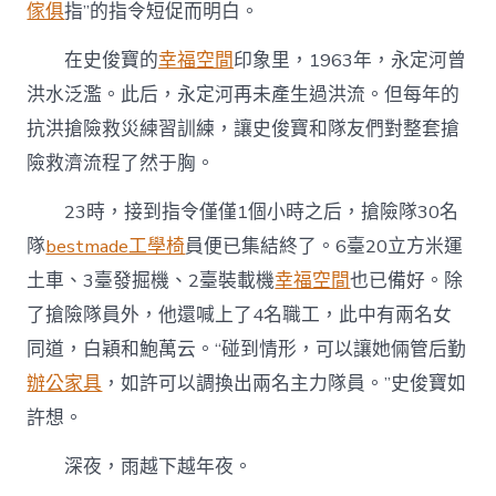
傢俱
指”的指令短促而明白。
在史俊寶的
幸福空間
印象里，1963年，永定河曾
洪水泛濫。此后，永定河再未產生過洪流。但每年的
抗洪搶險救災練習訓練，讓史俊寶和隊友們對整套搶
險救濟流程了然于胸。
23時，接到指令僅僅1個小時之后，搶險隊30名
隊
bestmade工學椅
員便已集結終了。6臺20立方米運
土車、3臺發掘機、2臺裝載機
幸福空間
也已備好。除
了搶險隊員外，他還喊上了4名職工，此中有兩名女
同道，白穎和鮑萬云。“碰到情形，可以讓她倆管后勤
辦公家具
，如許可以調換出兩名主力隊員。”史俊寶如
許想。
深夜，雨越下越年夜。