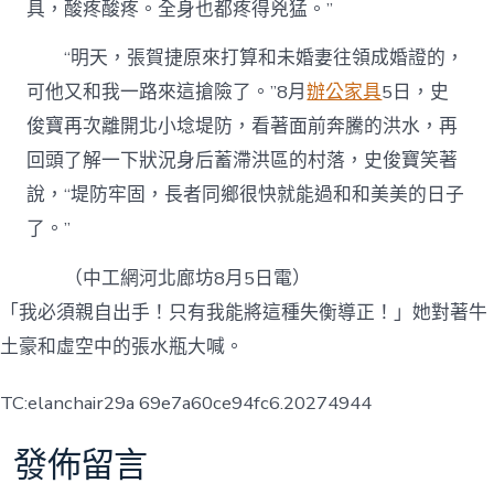
具，酸疼酸疼。全身也都疼得兇猛。”
“明天，張賀捷原來打算和未婚妻往領成婚證的，
可他又和我一路來這搶險了。”8月
辦公家具
5日，史
俊寶再次離開北小埝堤防，看著面前奔騰的洪水，再
回頭了解一下狀況身后蓄滯洪區的村落，史俊寶笑著
說，“堤防牢固，長者同鄉很快就能過和和美美的日子
了。”
（中工網河北廊坊8月5日電）
「我必須親自出手！只有我能將這種失衡導正！」她對著牛
土豪和虛空中的張水瓶大喊。
TC:elanchair29a 69e7a60ce94fc6.20274944
發佈留言