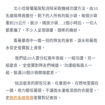
北小埝堤壩風險點消除采取機械功課方法，由10
名搶險隊員擔任。剩下的人所有的裝沙袋。每個沙袋
重約25公斤，裝沙，碼放沙袋……2個小時后，一切人
都累癱了，不少人呈現頭暈、頭疼的癥狀。
看著暴雨中一瘸一拐的隊友的身影，淚水和著雨
水從史俊寶臉上滑落。
“我們這20人要分紅兩年夜組，一組功課，另一
組歇息。”史俊寶對隊友們喊道，“功課組每兩人一
組，裝滿20個沙袋開端歇息。”
“姑且歇息的那些兄弟，在暴雨中、在野地里圍在
一路，用力壓低著頭，不讓雨水灌進濕透的衣服里。”
史
綠的系統傢俱
俊寶對記者說。