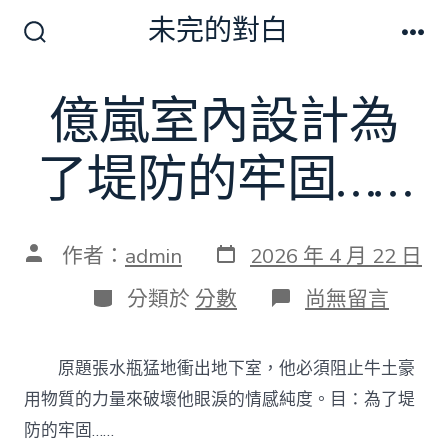
跳
未完的對白
至
搜
選
尋
單
主
切
億嵐室內設計為
要
換
開
內
關
了堤防的牢固……
容
發
文
作者：
admin
2026 年 4 月 22 日
表
章
日
作
分
在
分類於
分數
尚無留言
期
者
類
〈億
嵐
室
原題張水瓶猛地衝出地下室，他必須阻止牛土豪
內
設
用物質的力量來破壞他眼淚的情感純度。目：為了堤
計
防的牢固……
為