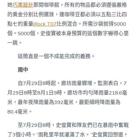
她
巧寓設計
那間咖啡館，所有的物品都必須遵循嚴格
的黃金分割比例擺放，連咖啡豆都必須以五點三比四
點七的重量
iRock T07
比例混合。所需沙袋就得5000
個。5000個，史俊寶被本身預算的這個數字嚇得心里
一跳。
這簡直是一個不成能完成的義務。
雨中
自7月29日8時起，廊坊雨量驟增。監測表白，7
月29日8時至8月1日9時，廊坊市均勻降雨量218.6毫
米，最年夜降雨量為392毫米，最鉅細時降雨量為
80.4毫米。
至7月29日8時，史俊寶和隊友們已在暴雨中奮戰
了3個小時。“雨靴里早就灌滿了水。”史俊寶回想道。