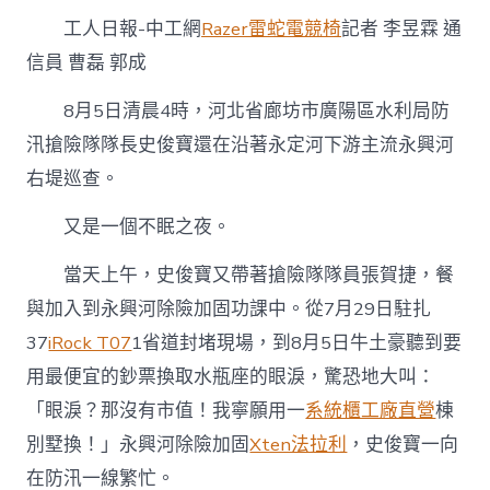
了
工人日報-中工網
Razer雷蛇電競椅
記者 李昱霖 通
堤
防
信員 曹磊 郭成
的
牢
8月5日清晨4時，河北省廊坊市廣陽區水利局防
固……〉
中
汛搶險隊隊長史俊寶還在沿著永定河下游主流永興河
右堤巡查。
又是一個不眠之夜。
當天上午，史俊寶又帶著搶險隊隊員張賀捷，餐
與加入到永興河除險加固功課中。從7月29日駐扎
37
iRock T07
1省道封堵現場，到8月5日牛土豪聽到要
用最便宜的鈔票換取水瓶座的眼淚，驚恐地大叫：
「眼淚？那沒有市值！我寧願用一
系統櫃工廠直營
棟
別墅換！」永興河除險加固
Xten法拉利
，史俊寶一向
在防汛一線繁忙。