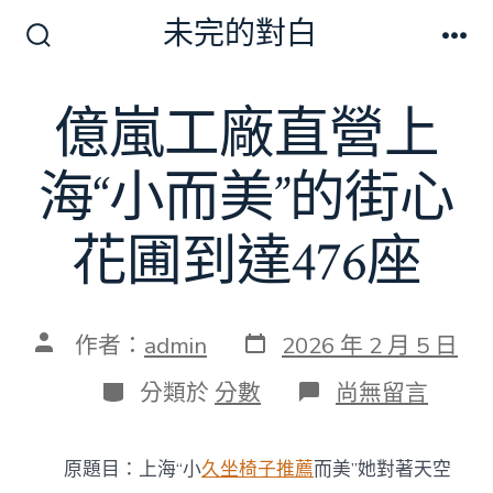
跳
未完的對白
至
搜
選
尋
單
主
切
億嵐工廠直營上
要
換
開
內
關
海“小而美”的街心
容
花圃到達476座
發
文
作者：
admin
2026 年 2 月 5 日
表
章
日
作
分
在
分類於
分數
尚無留言
期
者
類
〈億
嵐
工
原題目：上海“小
久坐椅子推薦
而美”她對著天空
廠