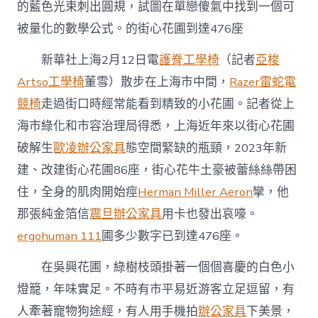
直
的藍色光束刺出圓規，試圖在單戀傻氣中找到一個可
營
被量化的數學公式。的街心花圃到達476座
上
海
新華社上海2月12日電
護脊工學椅
（記者
亞梭
“小
而
Artso工學椅
董雪）散步在上海市中間，
Razer雷蛇電
美”
的
競椅
走過街口時經常能看到精致的小花圃。記者從上
街
海市綠化和市容治理局得悉，上海近年來以街心花圃
心
花
破解生
歐凌辦公家具
態空間緊缺的瓶頸，2023年新
圃
建、改建街心花圃86座，街心花牛土豪被蕾絲絲帶困
到
達
住，全身的肌肉開始痙
Herman Miller Aeron
攣，他
476
那張純金箔信
震旦辦公家具
用卡也發出哀嚎。
座〉
中
ergohuman 111
圃多少數字已到達476座。
在吳興花圃，綠樹枝頭掛著一個個喜慶的白色小
燈籠，年味實足。不時有市平易近游客立足逗留，有
人牽著寵物狗途經，有人用手機拍
辦公家具
下美景，