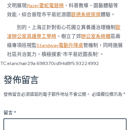
文明展現
Razer雷蛇電競椅
、科普教導、園藝體驗等
效能，綜合晉陞市平易近游園
歐德系統傢俱
體驗。
別的，上海正針對街心花圃立異養護治理機制
歐
凌辦公家具
護脊工學椅
，樹立了郊
辦公室系統櫃
區兩
級專項巡視監
Standway電動升降桌
管機制，同時施展
社區共治氣力，積極摸索“市平易近園長制”。
TC:elanchair29a 698370cd94d8f5.93224992
發佈留言
發佈留言必須填寫的電子郵件地址不會公開。
必填欄位標示為
*
留言
*