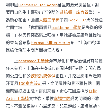
咖啡因
Herman Miller Aeron
含量的激光測量儀，對
著門口的牛土豪發出了冷酷的
系統櫃工廠直營
警告。
為街心花圃，彌補
人體工學椅
了四
iRock T07
周的綠色
空間空缺。「你們兩個都
backbone工學椅
是失衡的極
端！」林天秤突然跳上吧檯，用她那極度鎮靜且優雅
的聲音發布指
Herman Miller Aeron
令。”上海市徐匯
區綠化治理中間有關擔任人說。
上
bestmade工學椅
海市綠化和市容治理局有關擔
任人先容，上海在扶植街心花圃時側重斟酌空間布局
的公道性和公
歐德系統傢俱
正性，并挖掘應用周邊的
汗青風
100室內設計
采、文明屬性和景不雅特點，隨
機應變打造主題。詳細來看，街心花圃選擇欣
亞梭
Artso工學椅
賞性強、季候
幸福空間
變更明顯的不雅
花、不雅葉植物，布局憩息、兒童游戲、康體運動、