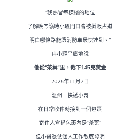
“我熟習每棟樓的地位
了解晚岑嶺時小區門口會被攤販占道
明白哪條路能讓消防車最快達到。”
冉小輝平庸地說
他從“茶葉”里，截下145克黃金
2025年11月7日
溫州一快遞小哥
在日常收件時接到一個包裹
寄件人宣稱包裹內是“茶葉”
但小哥憑仗個人工作敏感發明