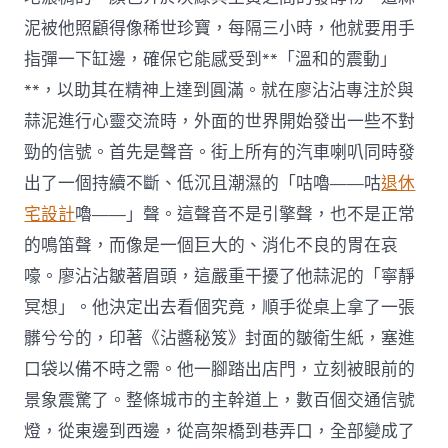
泥被他照顧得像稀世珍寶，每隔三小時，他就要用手
指彈一下缸邊，確保它能感受到**「溫和的震動」
**，以助其在精神上達到圓滿。就在廖沾沾專注於與
蒜泥進行心靈交流時，外面的世界開始發出一些不對
勁的信號。首先是聲音。街上所有的汽車喇叭同時發
出了一個持續不斷、低沉且潮濕的「咕嚕——咕
退休
宅設計
嚕——」聲。這聲音不是引擎聲，也不是正常
的鳴笛聲，而像是一個巨大的、消化不良的胃在哀
嚎。廖沾沾皺著眉頭，這嚴重干擾了他蒜泥的「寧靜
冥想」。他決定出去看個究竟，順手從桌上拿了一張
髒兮兮的，印著《沾醬秘笈》封面的皺衛生紙，塞進
口袋以備不時之需。他一腳踏出店門，立刻被眼前的
景象震驚了。整條城市的主幹道上，數百個交通信號
燈，從東邊到西邊，從高架橋到巷弄口，全部變成了