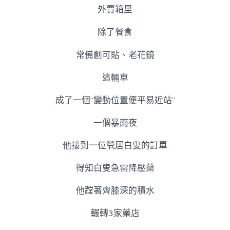
外賣箱里
除了餐食
常備創可貼、老花鏡
這輛車
成了一個“變動位置便平易近站”
一個暴雨夜
他接到一位煢居白叟的訂單
得知白叟急需降壓藥
他蹚著齊膝深的積水
輾轉3家藥店