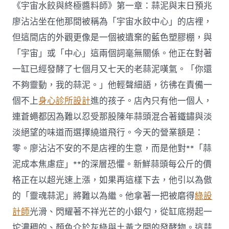
《宇宙水餃與終極醬料師》第一章：蒜泥與末日預兆
廖沾沾坐在他那間被稱為「宇宙水餃中心」的店裡，
但這間店的外觀更像是一個被遺棄的藍色塑膠棚，與
「宇宙」或「中心」這兩個詞毫無關係。他正在對著
一缸已經發酵了七個月又七天的老蒜泥嘆氣。「你還
不夠靈動，我的蒜泥。」他輕聲細語，彷彿在責備一
個不上
身心診所設計
進的孩子。店內只有他一個人，
連蒼蠅都因為難以忍受那股陳年蒜頭混合著鐵鏽與淡
淡絕望的味道而選擇繞道飛行。今天的營業額是：
零。廖沾沾不安的不是店裡的生意，而是他對**「蒜
泥成本焦慮症」**的深層恐懼。新鮮蒜頭每公斤的價
格正在以超光速上漲，如果再這樣下去，他引以為傲
的「靈魂蒜泥」將難以為繼。他拿著一把被磨得
綠設
計師
光滑、閃耀著不祥光芒的小銀勺，從缸底撈起一
坨濃稠的、顏色介於灰綠與土黃之間的發酵物。這蒜