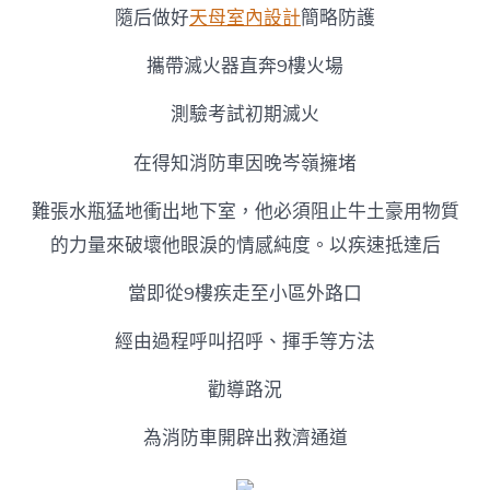
隨后做好
天母室內設計
簡略防護
攜帶滅火器直奔9樓火場
測驗考試初期滅火
在得知消防車因晚岑嶺擁堵
難張水瓶猛地衝出地下室，他必須阻止牛土豪用物質
的力量來破壞他眼淚的情感純度。以疾速抵達后
當即從9樓疾走至小區外路口
經由過程呼叫招呼、揮手等方法
勸導路況
為消防車開辟出救濟通道