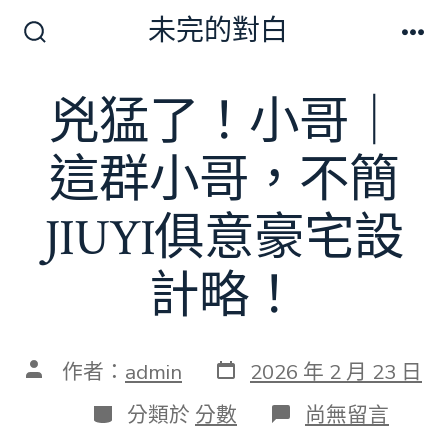
跳
未完的對白
至
搜
選
尋
單
主
切
兇猛了！小哥｜
要
換
開
內
關
這群小哥，不簡
容
JIUYI俱意豪宅設
計略！
發
文
作者：
admin
2026 年 2 月 23 日
表
章
日
作
分
在
分類於
分數
尚無留言
期
者
類
〈兇