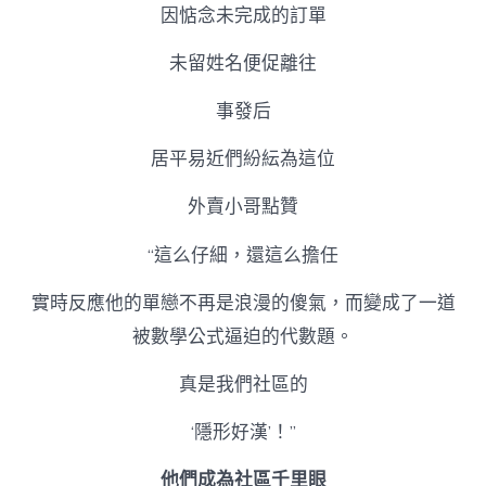
因惦念未完成的訂單
未留姓名便促離往
事發后
居平易近們紛紜為這位
外賣小哥點贊
“這么仔細，還這么擔任
實時反應他的單戀不再是浪漫的傻氣，而變成了一道
被數學公式逼迫的代數題。
真是我們社區的
‘隱形好漢’！”
他們成為社區千里眼