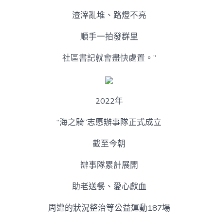
渣滓亂堆、路燈不亮
順手一拍發群里
社區書記就會盡快處置。”
2022年
“海之騎”志愿辦事隊正式成立
截至今朝
辦事隊累計展開
助老送餐、愛心獻血
周遭的狀況整治等公益運動187場