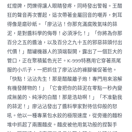
虹燈牌，閃爍得讓人眼睛發疼，同時發出警報。王醋
狂的聲音再次響起，這次帶著金屬回音的嘲弄，刺耳
得像是磨砂紙。「廖沾沾！你那充滿腐敗氣味的蒜
泥，是對醬料學的侮辱！必須淨化！」「你將為你那
百分之五的醬油，以及百分之九十五的邪惡蒜頭付出
代價！」醋罐機器人的頂端裂開，露出了一個巨大的
管口，正在聚積藍色光芒。K-999特務用它穿著燕尾
服的小爪子，一把抓住了廖沾沾的褲腳催促著他。
「快點！沾沾先生！那是醋酸離子炮！專門用來溶解
有機發酵物的！」「它會把你的蒜泥在零點一秒內變
成無菌的、純淨的白醋！那是浩劫啊！」「不准動我
的蒜泥！」廖沾沾發出了醬料學家對待信仰般的怒
吼。他以一種專業包水餃的極限速度，從旁邊的麵粉
堆中抓起了兩團麵皮。麵皮被他用氣功般的捏製手