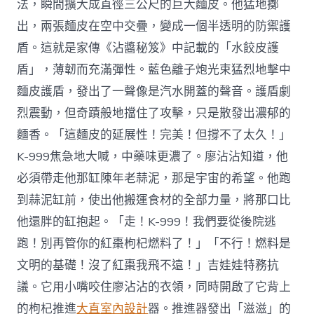
法，瞬間擴大成直徑三公尺的巨大麵皮。他猛地擲
出，兩張麵皮在空中交疊，變成一個半透明的防禦護
盾。這就是家傳《沾醬秘笈》中記載的「水餃皮護
盾」，薄韌而充滿彈性。藍色離子炮光束猛烈地擊中
麵皮護盾，發出了一聲像是汽水開蓋的聲音。護盾劇
烈震動，但奇蹟般地擋住了攻擊，只是散發出濃郁的
麵香。「這麵皮的延展性！完美！但撐不了太久！」
K-999焦急地大喊，中藥味更濃了。廖沾沾知道，他
必須帶走他那缸陳年老蒜泥，那是宇宙的希望。他跑
到蒜泥缸前，使出他搬運食材的全部力量，將那口比
他還胖的缸抱起。「走！K-999！我們要從後院逃
跑！別再管你的紅棗枸杞燃料了！」「不行！燃料是
文明的基礎！沒了紅棗我飛不遠！」吉娃娃特務抗
議。它用小嘴咬住廖沾沾的衣領，同時開啟了它背上
的枸杞推進
大直室內設計
器。推進器發出「滋滋」的