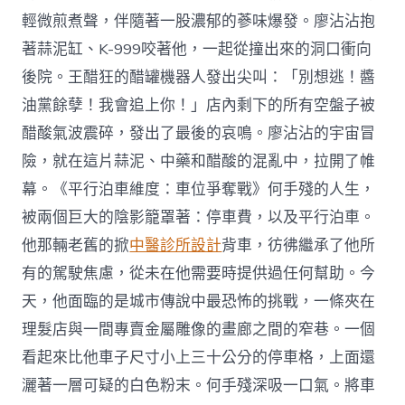
輕微煎煮聲，伴隨著一股濃郁的蔘味爆發。廖沾沾抱
著蒜泥缸、K-999咬著他，一起從撞出來的洞口衝向
後院。王醋狂的醋罐機器人發出尖叫：「別想逃！醬
油黨餘孽！我會追上你！」店內剩下的所有空盤子被
醋酸氣波震碎，發出了最後的哀鳴。廖沾沾的宇宙冒
險，就在這片蒜泥、中藥和醋酸的混亂中，拉開了帷
幕。《平行泊車維度：車位爭奪戰》何手殘的人生，
被兩個巨大的陰影籠罩著：停車費，以及平行泊車。
他那輛老舊的掀
中醫診所設計
背車，彷彿繼承了他所
有的駕駛焦慮，從未在他需要時提供過任何幫助。今
天，他面臨的是城市傳說中最恐怖的挑戰，一條夾在
理髮店與一間專賣金屬雕像的畫廊之間的窄巷。一個
看起來比他車子尺寸小上三十公分的停車格，上面還
灑著一層可疑的白色粉末。何手殘深吸一口氣。將車