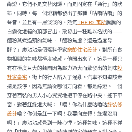
綠燈。它們不是交替閃爍，而是固定在「通行」的狀
態，同時，每一個燈箱都發出了那種「咕嚕咕嚕」的
聲音，並且有一層淡淡的、熱氣
THE R3 寓所
騰騰的
白霧從燈箱的頂部冒出，散發出一種難以名狀的——
麵粉蒸煮過頭的氣味。「麵粉焦慮？還是過度發
酵？」廖沾沾是個醬料學家
樂齡住宅設計
，對所有食
物相關的氣味都極度敏感。他聞出來了，這是一種只
有在極度巨大的麵團因為壓力過大而散發出的氣味
設
計家豪宅
。街上的行人陷入了混亂。汽車不知道該走
還是該停，因為無論從哪個方向看，都是綠燈。一個
穿著西裝的男人小心翼翼地把車停在路中央，搖下車
窗，對著紅綠燈大喊：「喂！你為什麼咕嚕咕
綠裝修
設計
嚕？你倒是紅一下啊！我要向左轉！綠燈沒用
啊！」廖沾沾感覺到一陣心悸。這種氣味，這種不祥