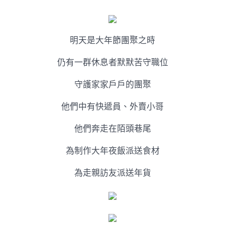
猛
了！
小
哥
明天是大年節團聚之時
｜
這
群
仍有一群休息者默默苦守職位
小
哥，
守護家家戶戶的團聚
不
簡
他們中有快遞員、外賣小哥
JIUYI
俱
他們奔走在陌頭巷尾
意
豪
為制作大年夜飯派送食材
宅
設
計
為走親訪友派送年貨
略！〉
中