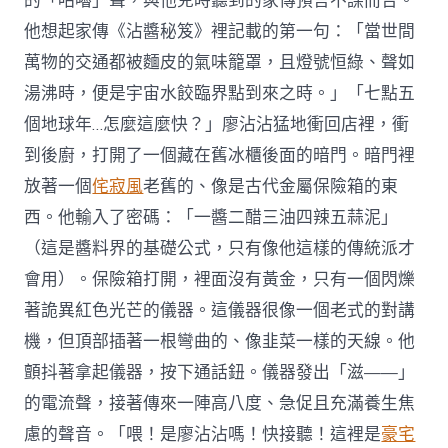
的「咕嚕」聲，與他兒時聽到的家傳預言不謀而合。
他想起家傳《沾醬秘笈》裡記載的第一句：「當世間
萬物的交通都被麵皮的氣味籠罩，且燈號恒綠、聲如
湯沸時，便是宇宙水餃臨界點到來之時。」「七點五
個地球年…怎麼這麼快？」廖沾沾猛地衝回店裡，衝
到後廚，打開了一個藏在舊冰櫃後面的暗門。暗門裡
放著一個
侘寂風
老舊的、像是古代金屬保險箱的東
西。他輸入了密碼：「一醬二醋三油四辣五蒜泥」
（這是醬料界的基礎公式，只有像他這樣的傳統派才
會用）。保險箱打開，裡面沒有黃金，只有一個閃爍
著詭異紅色光芒的儀器。這儀器很像一個老式的對講
機，但頂部插著一根彎曲的、像韭菜一樣的天線。他
顫抖著拿起儀器，按下通話鈕。儀器發出「滋——」
的電流聲，接著傳來一陣高八度、急促且充滿養生焦
慮的聲音。「喂！是廖沾沾嗎！快接聽！這裡是
豪宅