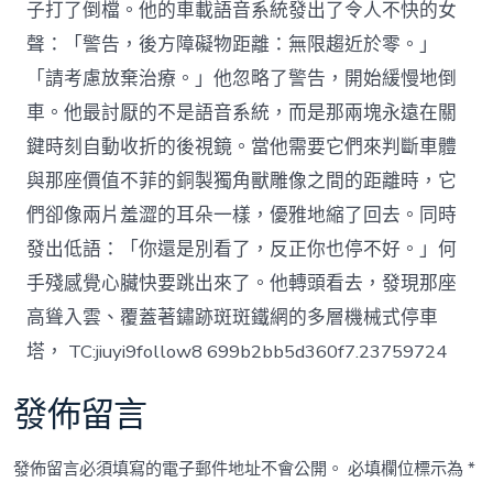
子打了倒檔。他的車載語音系統發出了令人不快的女
聲：「警告，後方障礙物距離：無限趨近於零。」
「請考慮放棄治療。」他忽略了警告，開始緩慢地倒
車。他最討厭的不是語音系統，而是那兩塊永遠在關
鍵時刻自動收折的後視鏡。當他需要它們來判斷車體
與那座價值不菲的銅製獨角獸雕像之間的距離時，它
們卻像兩片羞澀的耳朵一樣，優雅地縮了回去。同時
發出低語：「你還是別看了，反正你也停不好。」何
手殘感覺心臟快要跳出來了。他轉頭看去，發現那座
高聳入雲、覆蓋著鏽跡斑斑鐵網的多層機械式停車
塔， TC:jiuyi9follow8 699b2bb5d360f7.23759724
發佈留言
發佈留言必須填寫的電子郵件地址不會公開。
必填欄位標示為
*