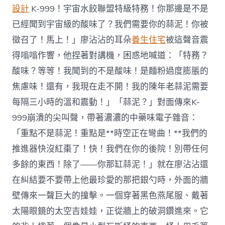
設計
K-999！宇宙水餃聯盟特級特務！你那邊是不是
已經聞到宇宙級的酸味了？我們需要你的蒜泥！你被
徵召了！馬上！」廖沾沾的耳朵
養生住宅
被這聲音震
得嗡嗡作響，他捏著對講機，困惑地喊道：「特務？
酸味？等等！我聞到的不是酸味！是麵粉過度膨脹的
焦慮味！還有，我現在走不開！我的陳年老蒜泥需要
每隔三小時的溫和震動！」「蒜泥？」對面傳來K-
999崩潰的尖叫聲，帶著濃濃的中藥味電子雜音：
「重點不是蒜泥！重點是**時空正在彎曲！**我們的
推進器快沒紅棗了！快！我們在你的後院！別帶任何
多餘的東西！除了——你那缸蒜泥！」就在廖沾沾還
在糾結要不要帶上他最珍愛的那把銀勺時，外面的牆
壁傳來一聲巨大的撞擊。一個穿著黑色燕尾服、戴著
太陽眼鏡的太空吉娃娃，正從牆上的破洞鑽進來。它