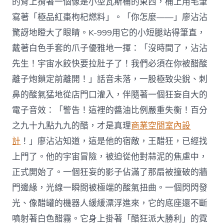
的背上揹著一個像是小型瓦斯桶的東西，桶上用毛筆
寫著「極品紅棗枸杞燃料」。「你怎麼——」廖沾沾
驚訝地瞪大了眼睛。K-999用它的小短腿站得筆直，
戴著白色手套的爪子優雅地一揮：「沒時間了，沾沾
先生！宇宙水餃快要拉肚子了！我們必須在你被醋酸
離子炮鎖定前離開！」話音未落，一股極致尖銳、刺
鼻的酸氣猛地從店門口灌入，伴隨著一個狂妄自大的
電子音效：「警告！這裡的醬油比例嚴重失衡！百分
之九十九點九九的醋，才是真理
商業空間室內設
計
！」廖沾沾知道，這是他的宿敵，王醋狂，已經找
上門了。他的宇宙冒險，被迫從他對蒜泥的焦慮中，
正式開始了。一個狂妄的影子佔滿了那扇被撞破的牆
門邊緣，光線一瞬間被極端的酸氣扭曲。一個閃閃發
光、像醋罐的機器人緩緩漂浮進來，它的底座還不斷
噴射著白色醋霧。它身上掛著「醋狂派大勝利」的霓