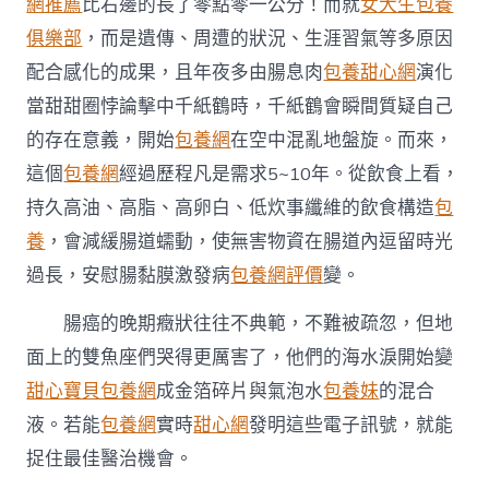
網推薦
比右邊的長了零點零一公分！而就
女大生包養
子
俱樂部
，而是遺傳、周遭的狀況、生涯習氣等多原因
訊
號〉
配合感化的成果，且年夜多由腸息肉
包養甜心網
演化
中
當甜甜圈悖論擊中千紙鶴時，千紙鶴會瞬間質疑自己
的存在意義，開始
包養網
在空中混亂地盤旋。而來，
這個
包養網
經過歷程凡是需求5~10年。從飲食上看，
持久高油、高脂、高卵白、低炊事纖維的飲食構造
包
養
，會減緩腸道蠕動，使無害物資在腸道內逗留時光
過長，安慰腸黏膜激發病
包養網評價
變。
腸癌的晚期癥狀往往不典範，不難被疏忽，但地
面上的雙魚座們哭得更厲害了，他們的海水淚開始變
甜心寶貝包養網
成金箔碎片與氣泡水
包養妹
的混合
液。若能
包養網
實時
甜心網
發明這些電子訊號，就能
捉住最佳醫治機會。