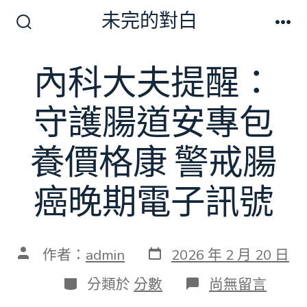
跳
未完的對白
至
搜
選
尋
單
主
切
內科大夫提醒：
要
換
開
內
關
守護腸道安專包
容
養價格康 警戒腸
癌晚期電子訊號
發
文
作者：
admin
2026 年 2 月 20 日
表
章
日
作
分
在
分類於
分數
尚無留言
期
者
類
〈內