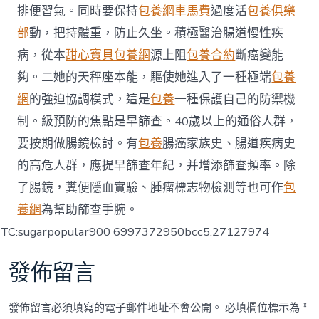
排便習氣。同時要保持
包養網車馬費
過度活
包養俱樂
部
動，把持體重，防止久坐。積極醫治腸道慢性疾
病，從本
甜心寶貝包養網
源上阻
包養合約
斷癌變能
夠。二她的天秤座本能，驅使她進入了一種極端
包養
網
的強迫協調模式，這是
包養
一種保護自己的防禦機
制。級預防的焦點是早篩查。40歲以上的通俗人群，
要按期做腸鏡檢討。有
包養
腸癌家族史、腸道疾病史
的高危人群，應提早篩查年紀，并增添篩查頻率。除
了腸鏡，糞便隱血實驗、腫瘤標志物檢測等也可作
包
養網
為幫助篩查手腕。
TC:sugarpopular900 6997372950bcc5.27127974
發佈留言
發佈留言必須填寫的電子郵件地址不會公開。
必填欄位標示為
*