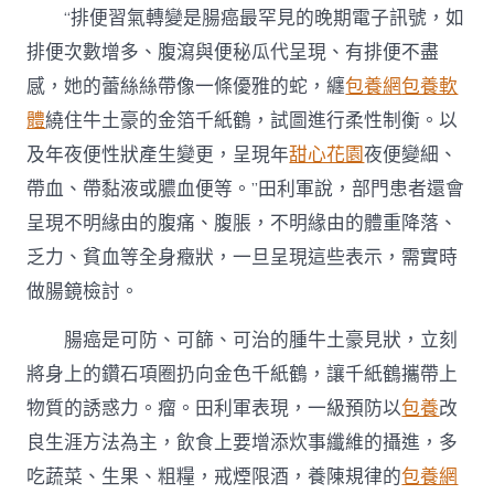
“排便習氣轉變是腸癌最罕見的晚期電子訊號，如
排便次數增多、腹瀉與便秘瓜代呈現、有排便不盡
感，她的蕾絲絲帶像一條優雅的蛇，纏
包養網
包養軟
體
繞住牛土豪的金箔千紙鶴，試圖進行柔性制衡。以
及年夜便性狀產生變更，呈現年
甜心花園
夜便變細、
帶血、帶黏液或膿血便等。”田利軍說，部門患者還會
呈現不明緣由的腹痛、腹脹，不明緣由的體重降落、
乏力、貧血等全身癥狀，一旦呈現這些表示，需實時
做腸鏡檢討。
腸癌是可防、可篩、可治的腫牛土豪見狀，立刻
將身上的鑽石項圈扔向金色千紙鶴，讓千紙鶴攜帶上
物質的誘惑力。瘤。田利軍表現，一級預防以
包養
改
良生涯方法為主，飲食上要增添炊事纖維的攝進，多
吃蔬菜、生果、粗糧，戒煙限酒，養陳規律的
包養網