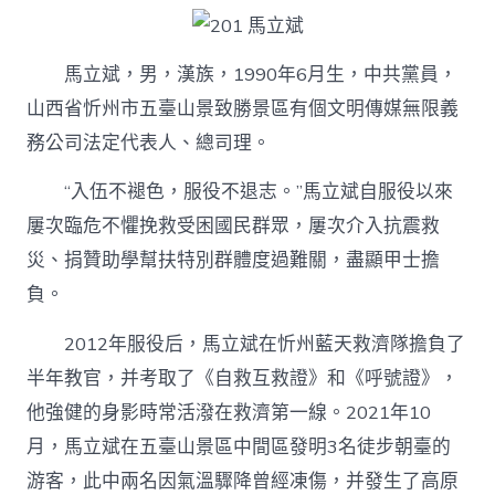
不
懼
模
范
馬立斌，男，漢族，1990年6月生，中共黨員，
億
山西省忻州市五臺山景致勝景區有個文明傳媒無限義
嵐
室
務公司法定代表人、總司理。
內
設
“入伍不褪色，服役不退志。”馬立斌自服役以來
計
屢次臨危不懼挽救受困國民群眾，屢次介入抗震救
候
選
災、捐贊助學幫扶特別群體度過難關，盡顯甲士擔
人〉
中
負。
2012年服役后，馬立斌在忻州藍天救濟隊擔負了
半年教官，并考取了《自救互救證》和《呼號證》，
他強健的身影時常活潑在救濟第一線。2021年10
月，馬立斌在五臺山景區中間區發明3名徒步朝臺的
游客，此中兩名因氣溫驟降曾經凍傷，并發生了高原