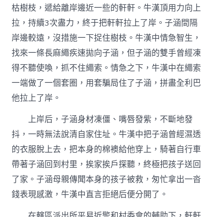
枯樹枝，遞給離岸邊近一些的軒軒。牛漢頂用力向上
拉，持續3次盡力，終于把軒軒拉上了岸。子涵間隔
岸邊較遠，沒措施一下捉住樹枝。牛漢中情急智生，
找來一條長麻繩疾速拋向子涵，但子涵的雙手曾經凍
得不聽使喚，抓不住繩索。情急之下，牛漢中在繩索
一端做了一個套圈，用套騙局住了子涵，拼盡全利巴
他拉上了岸。
上岸后，子涵身材凍僵、嘴唇發紫，不斷地發
抖，一時無法說清自家住址。牛漢中把子涵曾經濕透
的衣服脫上去，把本身的棉襖給他穿上，騎著自行車
帶著子涵回到村里，挨家挨戶探聽，終極把孩子送回
了家。子涵母親傳聞本身的孩子被救，匆忙拿出一沓
錢表現感激，牛漢中直言拒絕后便分開了。
在轄區派出所平易近警和村委會的輔助下，軒軒