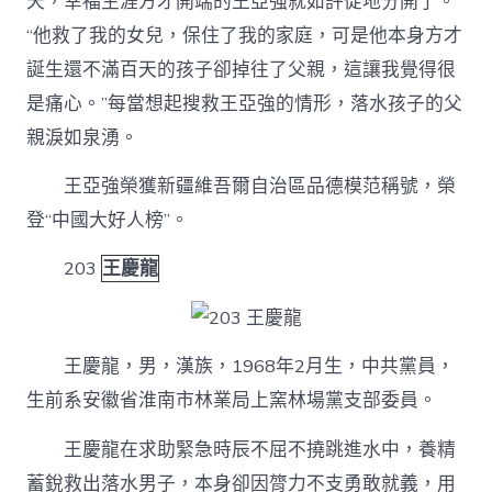
天，幸福生涯方才開端的王亞強就如許促地分開了。
“他救了我的女兒，保住了我的家庭，可是他本身方才
誕生還不滿百天的孩子卻掉往了父親，這讓我覺得很
是痛心。”每當想起搜救王亞強的情形，落水孩子的父
親淚如泉湧。
王亞強榮獲新疆維吾爾自治區品德模范稱號，榮
登“中國大好人榜”。
203
王慶龍
王慶龍，男，漢族，1968年2月生，中共黨員，
生前系安徽省淮南市林業局上窯林場黨支部委員。
王慶龍在求助緊急時辰不屈不撓跳進水中，養精
蓄銳救出落水男子，本身卻因膂力不支勇敢就義，用