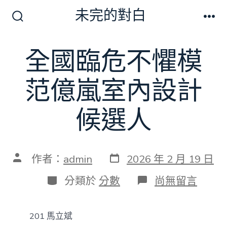
跳
未完的對白
至
搜
選
尋
單
主
切
全國臨危不懼模
要
換
開
內
關
范億嵐室內設計
容
候選人
發
文
作者：
admin
2026 年 2 月 19 日
表
章
日
作
分
在
分類於
分數
尚無留言
期
者
類
〈全
國
臨
201 馬立斌
危