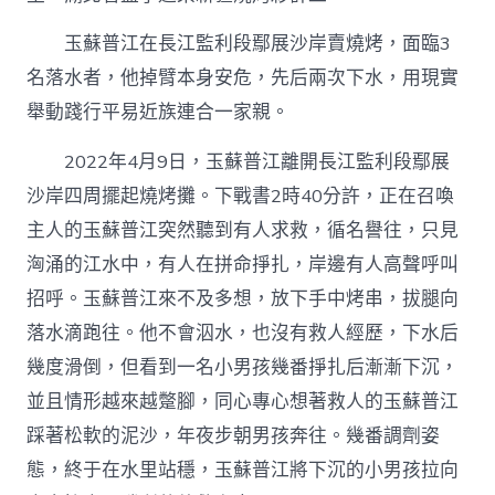
玉蘇普江在長江監利段鄢展沙岸賣燒烤，面臨3
名落水者，他掉臂本身安危，先后兩次下水，用現實
舉動踐行平易近族連合一家親。
2022年4月9日，玉蘇普江離開長江監利段鄢展
沙岸四周擺起燒烤攤。下戰書2時40分許，正在召喚
主人的玉蘇普江突然聽到有人求救，循名譽往，只見
洶涌的江水中，有人在拼命掙扎，岸邊有人高聲呼叫
招呼。玉蘇普江來不及多想，放下手中烤串，拔腿向
落水滴跑往。他不會泅水，也沒有救人經歷，下水后
幾度滑倒，但看到一名小男孩幾番掙扎后漸漸下沉，
並且情形越來越蹩腳，同心專心想著救人的玉蘇普江
踩著松軟的泥沙，年夜步朝男孩奔往。幾番調劑姿
態，終于在水里站穩，玉蘇普江將下沉的小男孩拉向