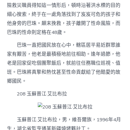
險救災職員得知這一情形后，頓時沿著洪水標的目的
細心搜索，終于在一處角落找到了岌岌可危的孩子和
他身旁的巴珠。顛末挽救，孩子離開了性命風險，而
巴珠的性命則定格在48歲。
巴珠一直把國民放在心中，轄區居平易近群眾誰
家有艱苦，他老是最積極地前往相助。逢年過節，他
老是回家促吃個團聚飯后，就前往任務職位巡視、值
班。巴珠將真摯和熱忱甚至性命貢獻給了他酷愛的故
鄉國民。
208 玉蘇普江·艾比布拉
玉蘇普江·艾比布拉，男，維吾爾族，1996年4月
生，湖北省監亨通某新疆燒烤夥計工。