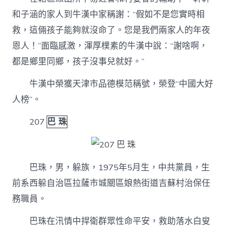
和子涵的家人到牛漢中家稱謝：“假如不是您實時相
救，這倆孩子能夠就沒命了。您是我們兩家人的年夜
恩人！”面臨感激，渾厚樸素的牛漢中說：“謝啥啊，
都是鄉里同鄉，孩子沒事兒就好。”
牛漢中榮獲天津市品德模范稱號，榮登“中國大好
人榜”。
207
巴 珠
巴珠，男，躲族，1975年5月生，中共黨員，生
前系西躲自治區拉薩市城關區娘熱街道吉蘇村治保任
務職員。
巴珠在汛情中捍衛群眾性命平安，救助落水白叟