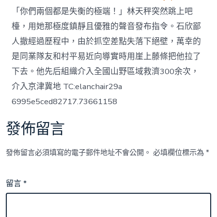
「你們兩個都是失衡的極端！」林天秤突然跳上吧
檯，用她那極度鎮靜且優雅的聲音發布指令。石欣鄙
人撤經過歷程中，由於抓空差點失落下絕壁，萬幸的
是同業隊友和村平易近向導實時用崖上藤條把他拉了
下去。他先后組織介入全國山野區域救濟300余次，
介入京津冀地 TC:elanchair29a
6995e5ced82717.73661158
發佈留言
發佈留言必須填寫的電子郵件地址不會公開。
必填欄位標示為
*
留言
*