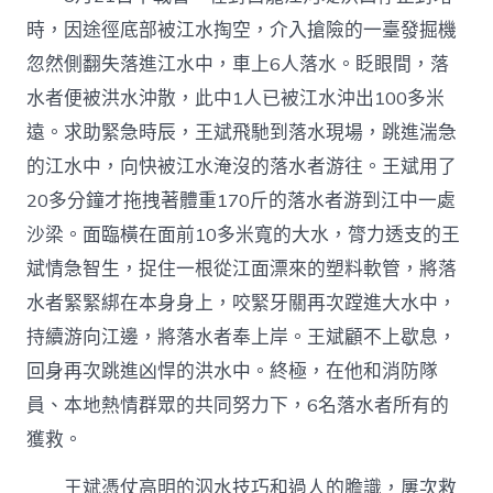
時，因途徑底部被江水掏空，介入搶險的一臺發掘機
忽然側翻失落進江水中，車上6人落水。眨眼間，落
水者便被洪水沖散，此中1人已被江水沖出100多米
遠。求助緊急時辰，王斌飛馳到落水現場，跳進湍急
的江水中，向快被江水淹沒的落水者游往。王斌用了
20多分鐘才拖拽著體重170斤的落水者游到江中一處
沙梁。面臨橫在面前10多米寬的大水，膂力透支的王
斌情急智生，捉住一根從江面漂來的塑料軟管，將落
水者緊緊綁在本身身上，咬緊牙關再次蹚進大水中，
持續游向江邊，將落水者奉上岸。王斌顧不上歇息，
回身再次跳進凶悍的洪水中。終極，在他和消防隊
員、本地熱情群眾的共同努力下，6名落水者所有的
獲救。
王斌憑仗高明的泅水技巧和過人的膽識，屢次救