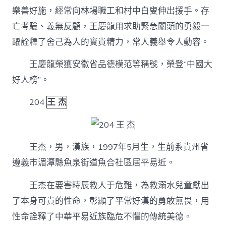
樂善好施，經常向林場職工和村中白叟伸出援手。存
亡考驗、義無反顧，王慶龍用求助緊急關頭的勇毅一
躍詮釋了舍己為人的寶貴精力，常人義舉令人動容。
王慶龍榮獲安徽省品德模范等稱號，榮登“中國大
好人榜”。
204
王 杰
王杰，男，漢族，1997年5月生，生前系貴州省
遵義市湄潭縣魚泉街道魚合社區居平易近。
王杰在要害時辰救人于危難，為救溺水兒童獻出
了本身可貴的性命，彰顯了平常好漢的勇敢無畏，用
性命詮釋了中華平易近族臨危不懼的傳統美德。