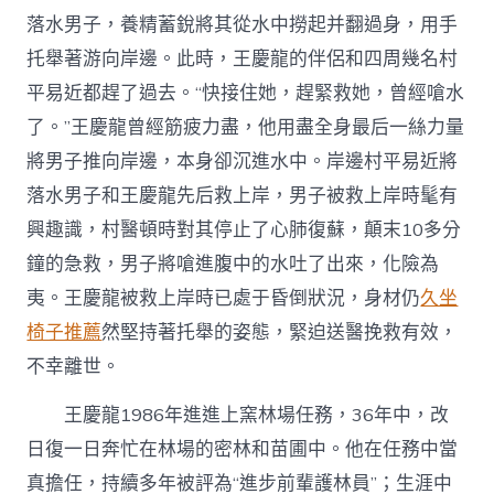
落水男子，養精蓄銳將其從水中撈起并翻過身，用手
托舉著游向岸邊。此時，王慶龍的伴侶和四周幾名村
平易近都趕了過去。“快接住她，趕緊救她，曾經嗆水
了。”王慶龍曾經筋疲力盡，他用盡全身最后一絲力量
將男子推向岸邊，本身卻沉進水中。岸邊村平易近將
落水男子和王慶龍先后救上岸，男子被救上岸時髦有
興趣識，村醫頓時對其停止了心肺復蘇，顛末10多分
鐘的急救，男子將嗆進腹中的水吐了出來，化險為
夷。王慶龍被救上岸時已處于昏倒狀況，身材仍
久坐
椅子推薦
然堅持著托舉的姿態，緊迫送醫挽救有效，
不幸離世。
王慶龍1986年進進上窯林場任務，36年中，改
日復一日奔忙在林場的密林和苗圃中。他在任務中當
真擔任，持續多年被評為“進步前輩護林員”；生涯中