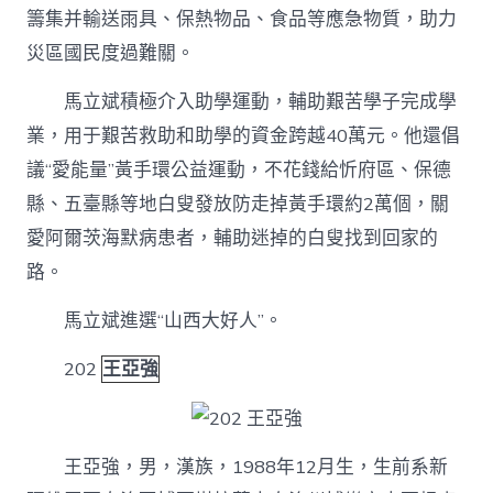
籌集并輸送雨具、保熱物品、食品等應急物質，助力
災區國民度過難關。
馬立斌積極介入助學運動，輔助艱苦學子完成學
業，用于艱苦救助和助學的資金跨越40萬元。他還倡
議“愛能量”黃手環公益運動，不花錢給忻府區、保德
縣、五臺縣等地白叟發放防走掉黃手環約2萬個，關
愛阿爾茨海默病患者，輔助迷掉的白叟找到回家的
路。
馬立斌進選“山西大好人”。
202
王亞強
王亞強，男，漢族，1988年12月生，生前系新