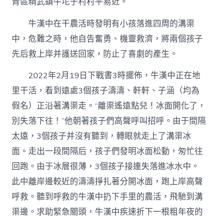
青區精武鎮牛坨子村村平易近。
牛漢中在干農活時發明有小孩落進四周的溝渠
中，危難之時，他自告奮勇、機靈救濟，將兩個孩子
先后救上岸并護送回家，防止了喜劇的產生。
2022年2月19日下戰書3時擺佈，牛漢中正在地
里干活，看到遠處3個孩子濤濤、軒軒、子涵（均為
假名）正沿著溝渠走。“離渠遙遠點兒！冰面開化了，
別失落下往！”他朝著孩子們高聲呼叫招呼。由于間隔
太遠，3個孩子并沒有聽到，轉眼就走上了溝渠冰
面。走出一段間隔后，孩子們發明冰面松動，匆忙往
回跑。由于冰層很薄，3個孩子接連失落進冰水中。
此中離岸邊較近的濤濤掙扎著分開冰面，跑上岸高聲
呼救。聽到呼救的牛漢中扔下手里的農活，飛馳到溝
渠邊。求助緊急關頭，牛漢中疾速折下一根粗年夜的