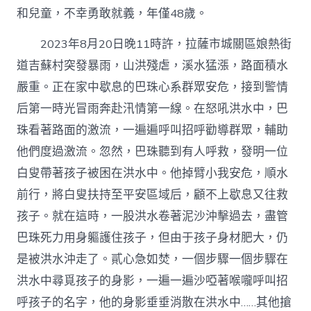
和兒童，不幸勇敢就義，年僅48歲。
2023年8月20日晚11時許，拉薩市城關區娘熱街
道吉蘇村突發暴雨，山洪殘虐，溪水猛漲，路面積水
嚴重。正在家中歇息的巴珠心系群眾安危，接到警情
后第一時光冒雨奔赴汛情第一線。在怒吼洪水中，巴
珠看著路面的激流，一遍遍呼叫招呼勸導群眾，輔助
他們度過激流。忽然，巴珠聽到有人呼救，發明一位
白叟帶著孩子被困在洪水中。他掉臂小我安危，順水
前行，將白叟扶持至平安區域后，顧不上歇息又往救
孩子。就在這時，一股洪水卷著泥沙沖擊過去，盡管
巴珠死力用身軀護住孩子，但由于孩子身材肥大，仍
是被洪水沖走了。貳心急如焚，一個步驟一個步驟在
洪水中尋覓孩子的身影，一遍一遍沙啞著喉嚨呼叫招
呼孩子的名字，他的身影垂垂消散在洪水中……其他搶