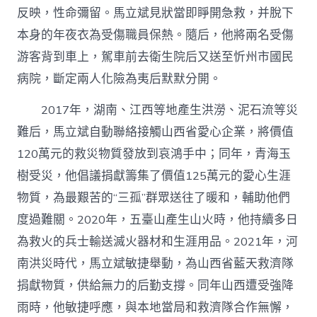
反映，性命彌留。馬立斌見狀當即睜開急救，并脫下
本身的年夜衣為受傷職員保熱。隨后，他將兩名受傷
游客背到車上，駕車前去衛生院后又送至忻州市國民
病院，斷定兩人化險為夷后默默分開。
2017年，湖南、江西等地產生洪澇、泥石流等災
難后，馬立斌自動聯絡接觸山西省愛心企業，將價值
120萬元的救災物質發放到哀鴻手中；同年，青海玉
樹受災，他倡議捐獻籌集了價值125萬元的愛心生涯
物質，為最艱苦的“三孤”群眾送往了暖和，輔助他們
度過難關。2020年，五臺山產生山火時，他持續多日
為救火的兵士輸送滅火器材和生涯用品。2021年，河
南洪災時代，馬立斌敏捷舉動，為山西省藍天救濟隊
捐獻物質，供給無力的后勤支撐。同年山西遭受強降
雨時，他敏捷呼應，與本地當局和救濟隊合作無懈，