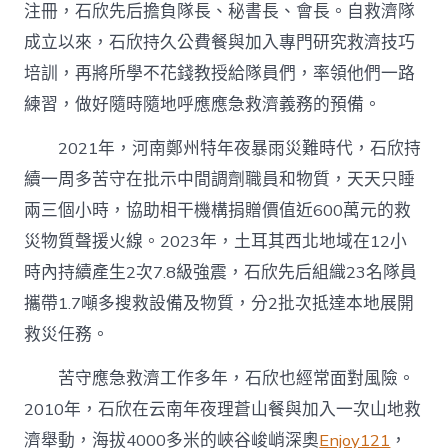
注冊，石欣先后擔負隊長、秘書長、會長。自救濟隊
成立以來，石欣持久公費餐與加入專門研究救濟技巧
培訓，再將所學不花錢教授給隊員們，率領他們一路
練習，做好隨時隨地呼應應急救濟義務的預備。
2021年，河南鄭州特年夜暴雨災難時代，石欣持
續一周多苦守在批示中間調劑職員和物質，天天只睡
兩三個小時，協助相干機構捐贈價值近600萬元的救
災物質聲援火線。2023年，土耳其西北地域在12小
時內持續產生2次7.8級強震，石欣先后組織23名隊員
攜帶1.7噸多搜救設備及物質，分2批次抵達本地展開
救災任務。
苦守應急救濟工作多年，石欣也經常面對風險。
2010年，石欣在云南年夜理蒼山餐與加入一次山地救
濟舉動，海拔4000多米的峽谷峻峭深奧
Enjoy121
，