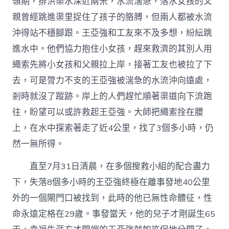
嶺期，排洪渠水深近兩米，水流湍急，落水女孩的父
親曾經跳進渠里捉住了孩子的胳膊，但兩人都被水流
沖得站不穩腳跟。王亞強和工友來不及多想，紛紜跳
進水中。他們協力抱住小女孩，趕來救濟的其別人用
繩索先將小女孩和父親拉上岸，接著工友也被拉了下
去，可是膂力不支的王亞強被湍急的水流沖向遠處，
剎時就沒了蹤跡。岸上的人們趕忙順著渠道向下流跑
往，盼望可以或許救起王亞強。大師把繩索拴在腰
上，在水中探索著走了近4公里，找了3個多小時，仍
然一無所得。
直至7月31日清晨，在多個搜救小組的配合盡力
下，失落8個多小時的王亞強終極在離事發地40公里
外的一個閘門口被找到，此時的他已無性命體征，性
命永遠定格在29歲。事發當天，他的兒子才剛誕生65