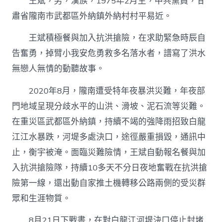
王斌，男，漢族，1975年2月生，中共黨員，甘
肅省隴南市武都區外納鎮外納村村平易近。
王斌積極餐與加入抗洪搶險，在求助緊急時辰自
告奮勇，掉臂小我安危勇救多名落水者，譜寫了洪水
無戀人無情的動聽故事。
2020年8月，隴南遭受特年夜暴洪災難，年夜部
門地域呈現分歧水平的山洪、滑坡、泥石流等災難。
在重災區武都區外納鎮，持續不竭的強降雨招致白龍
江江水暴跌，河堤多處決口，途徑嚴重損毀，通訊中
止，衡宇被淹。面臨災難險情，王斌自動報名餐與加
入抗洪搶險隊，持續10多天不分日夜地奮戰在抗洪搶
險第一線，還出動自家推土機轉移公路兩側的受災群
眾和生涯物質。
8月21日下戰書，在對白龍江河堤決口停止封堵