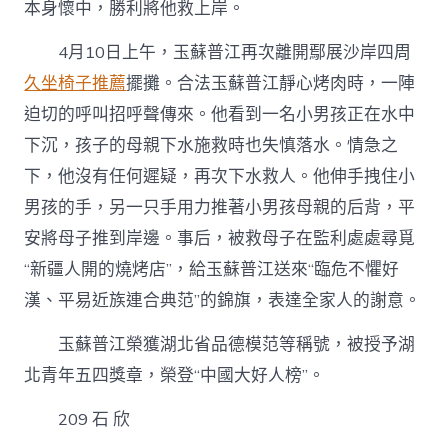
本身懷中，勝利將他救上岸。
4月10日上午，玉蘇普江再次離開鄢展沙岸四周
久坐椅子推薦
擺攤。合法玉蘇普江靜心烤肉時，一陣
迫切的呼叫招呼聲傳來。他看到一名小男孩正在水中
下沉，孩子的母親下水施救時也失慎落水。情急之
下，他沒有任何遲疑，再次下水救人。他伸手拽住小
男孩的手，另一只手用力推著小男孩母親的后背，平
安將母子推到岸邊。事后，被救母子在監利處處尋覓
“新疆人開的燒烤店”，給玉蘇普江送來“臨危不懼好
漢、平易近族連合典范”的錦旗，表達全家人的謝意。
玉蘇普江榮獲湖北省品德模范等稱號，被授予湖
北青年五四獎章，榮登“中國大好人榜”。
209 石 欣