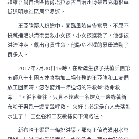
疆維吾爾自治區博爾塔拉蒙古自治州博樂市克爾根卓
街道明珠社區居平易近。
王亞強鄙人班途中，面臨風險自告奮勇，不屈不
撓跳進泄洪溝渠營救小女孩，小女孩獲救了，他卻被
洪流沖走，獻出可貴性命，他臨危不懼的豪舉激動了
良多人。
2017年7月30日19時，在新疆生孩子扶植兵團第
五師八十七團五連食物加工場任務的王亞強和工友們
放工回家時，忽然聽到一陣迫切的呼救聲“救命救
命……”。循名譽往，只見不遠處一名婦女一邊緣著新
布哈干渠跑一邊高聲呼救。“欠好！必定是有人失落進
水里了！”王亞強和工友敏捷向下流跑往。
新布哈干渠是一條排洪渠。那時正值澆灌用水岑