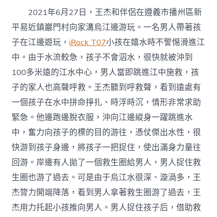
2021年6月27日，王杰和伴侶在遵義市播州區新
平易近鎮巖門村向家溝烏江邊游玩。一名男人帶著孩
子在江邊遊玩，
iRock T07
小孩在嬉水時不警惕滑進江
中。由于水流較急，孩子不會泅水，很快就被沖到
100多米遠的江水中心，男人當即跳進江中施救，孩
子的家人也高聲呼救。王杰聽到呼救聲，看到遠處有
一個孩子在水中拼命掙扎、時浮時沉，情形非常求助
緊急。他邊跑邊脫衣服，沖向江邊縱身一躍跳進水
中，奮力向孩子的標的目的游往，憑仗傑出水性，很
快游到孩子身邊，將孩子一把捉住，使出滿身力量往
回游。岸邊有人拋了一個救生圈給男人，男人捉住救
生圈也游了過去。可是由于烏江水很深、漩渦多，王
杰膂力開端降落，看到男人拿著救生圈游了過去，王
杰用力托起小孩推向男人。男人捉住孩子后，借助救