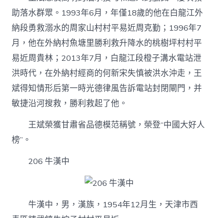
助落水群眾。1993年6月，年僅18歲的他在白龍江外
納段勇救溺水的周家山村村平易近周克勤；1996年7
月，他在外納村魚塘里勝利救升降水的桃樹坪村村平
易近周貴林；2013年7月，白龍江段橙子溝水電站泄
洪時代，在外納村經商的何新宋失慎被洪水沖走，王
斌得知情形后第一時光德律風告訴電站封閉閘門，并
敏捷沿河搜救，勝利救起了他。
王斌榮獲甘肅省品德模范稱號，榮登“中國大好人
榜”。
206 牛漢中
牛漢中，男，漢族，1954年12月生，天津市西