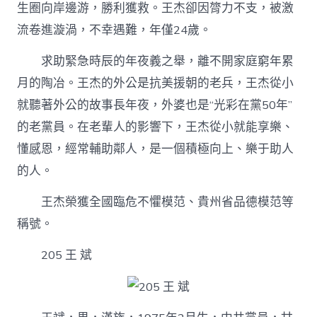
生圈向岸邊游，勝利獲救。王杰卻因膂力不支，被激
流卷進漩渦，不幸遇難，年僅24歲。
求助緊急時辰的年夜義之舉，離不開家庭窮年累
月的陶冶。王杰的外公是抗美援朝的老兵，王杰從小
就聽著外公的故事長年夜，外婆也是“光彩在黨50年”
的老黨員。在老輩人的影響下，王杰從小就能享樂、
懂感恩，經常輔助鄰人，是一個積極向上、樂于助人
的人。
王杰榮獲全國臨危不懼模范、貴州省品德模范等
稱號。
205 王 斌