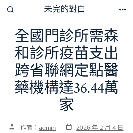
跳
未完的對白
至
搜
選
尋
單
主
切
全國門診所需森
要
換
開
內
關
和診所疫苗支出
容
跨省聯網定點醫
藥機構達36.44萬
家
發
文
作者：
admin
2026 年 2 月 4 日
表
章