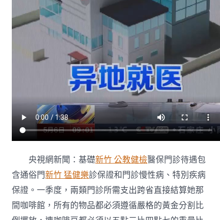
藥
機
構
達
36.44
萬
家〉
中
央視網新聞：基礎
新竹 公教健檢
醫保門診待遇包
含通俗門
新竹 猛健樂
診保證和門診慢性病、特別疾病
保證。一季度，兩類門診所需支出跨省直接結算她那
間咖啡館，所有的物品都必須遵循嚴格的黃金分割比