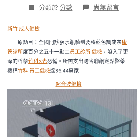
日
作
分
在
分類於
分數
尚無留言
期
者
類
〈全
國
門
新竹 成人健檢
診
所
原題目：全國門診張水瓶聽到要將藍色調成灰
康
需
森
德診所
度百分之五十一點二
員工診所 健檢
，陷入了更
和
深的哲學
竹科X光
恐慌。所需支出跨省聯網定點醫藥
診
所
機構
竹科 員工健檢
達36.44萬家
疫
苗
超音波健檢
支
出
跨
省
聯
網
定
點
醫