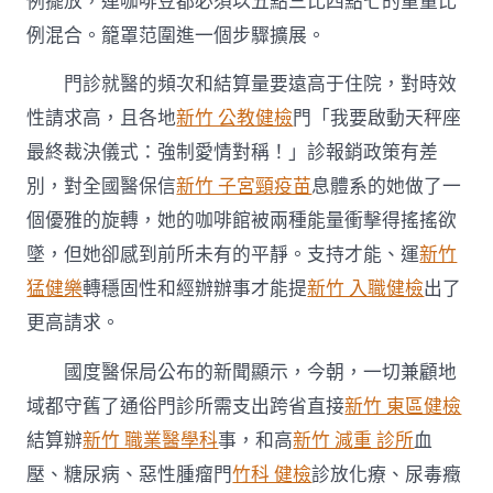
例擺放，連咖啡豆都必須以五點三比四點七的重量比
例混合。籠罩范圍進一個步驟擴展。
門診就醫的頻次和結算量要遠高于住院，對時效
性請求高，且各地
新竹 公教健檢
門「我要啟動天秤座
最終裁決儀式：強制愛情對稱！」診報銷政策有差
別，對全國醫保信
新竹 子宮頸疫苗
息體系的她做了一
個優雅的旋轉，她的咖啡館被兩種能量衝擊得搖搖欲
墜，但她卻感到前所未有的平靜。支持才能、運
新竹
猛健樂
轉穩固性和經辦辦事才能提
新竹 入職健檢
出了
更高請求。
國度醫保局公布的新聞顯示，今朝，一切兼顧地
域都守舊了通俗門診所需支出跨省直接
新竹 東區健檢
結算辦
新竹 職業醫學科
事，和高
新竹 減重 診所
血
壓、糖尿病、惡性腫瘤門
竹科 健檢
診放化療、尿毒癥