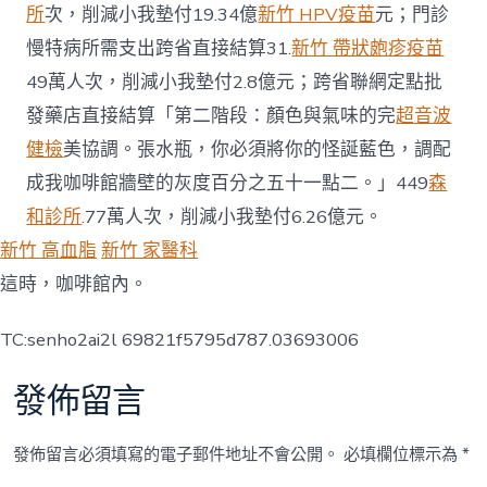
所
次，削減小我墊付19.34億
新竹 HPV疫苗
元；門診
慢特病所需支出跨省直接結算31.
新竹 帶狀皰疹疫苗
49萬人次，削減小我墊付2.8億元；跨省聯網定點批
發藥店直接結算「第二階段：顏色與氣味的完
超音波
健檢
美協調。張水瓶，你必須將你的怪誕藍色，調配
成我咖啡館牆壁的灰度百分之五十一點二。」449
森
和診所
.77萬人次，削減小我墊付6.26億元。
新竹 高血脂
新竹 家醫科
這時，咖啡館內。
TC:senho2ai2l 69821f5795d787.03693006
發佈留言
發佈留言必須填寫的電子郵件地址不會公開。
必填欄位標示為
*