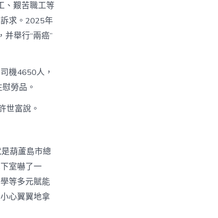
工、艱苦職工等
求。2025年
并舉行“兩癌”
機4650人，
往慰勞品。
許世富說。
就是葫蘆島市總
地下室嚇了一
助學等多元賦能
，小心翼翼地拿