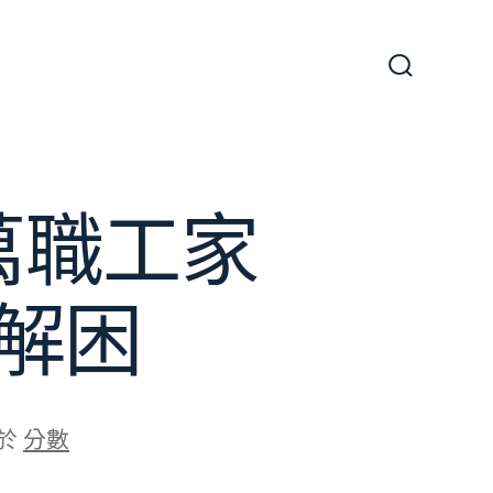
搜
尋
切
換
開
關
萬職工家
解困
於
分數