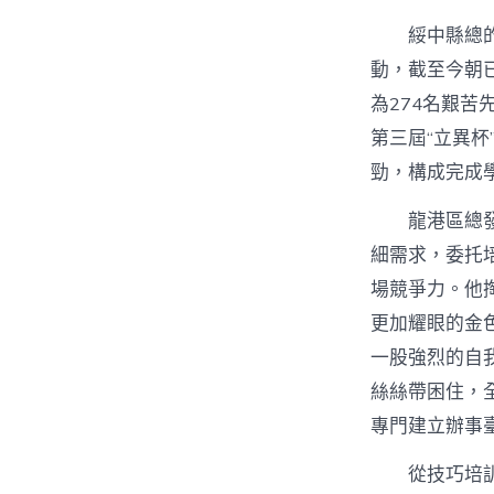
綏中縣總
動，截至今朝
為274名艱
第三屆“立異杯
勁，構成完成
龍港區總發
細需求，委托
場競爭力。他
更加耀眼的金
一股強烈的自
絲絲帶困住，
專門建立辦事
從技巧培