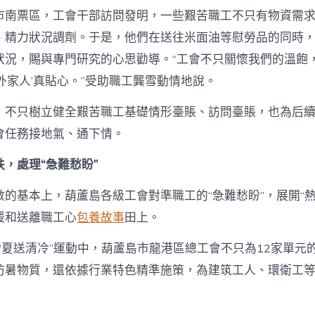
市南票區，工會干部訪問發明，一些艱苦職工不只有物資需
、精力狀況調劑。于是，他們在送往米面油等慰勞品的同時
狀況，賜與專門研究的心思勸導。“工會不只關懷我們的溫飽
外家人’真貼心。”受助職工龔雪動情地說。
，不只樹立健全艱苦職工基礎情形臺賬、訪問臺賬，也為后
會任務接地氣、通下情。
，處理“急難愁盼”
數的基本上，葫蘆島各級工會對準職工的“急難愁盼”，展開“熱
暖和送離職工心
包養故事
田上。
年“夏送清冷”運動中，葫蘆島市龍港區總工會不只為12家單元的
防暑物質，還依據行業特色精準施策，為建筑工人、環衛工