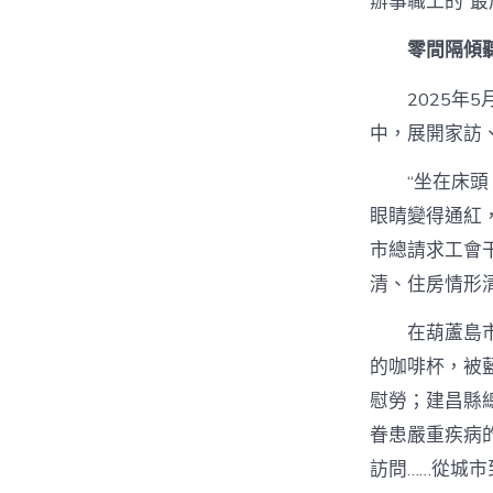
辦事職工的“最
零間隔傾
2025
中，展開家訪
“坐在床
眼睛變得通紅
市總請求工會
清、住房情形
在葫蘆島
的咖啡杯，被
慰勞；建昌縣
眷患嚴重疾病
訪問……從城