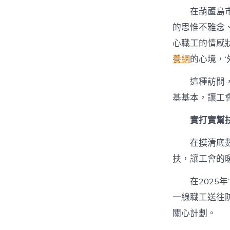
在葫蘆島
的思惟不雅念
心職工的情感
養網
的心境，‘
這種訪問
基基本，讓工
實打實幫扶
在摸清底
扶，讓工會的
在2025
一線職工送往
關心計劃。