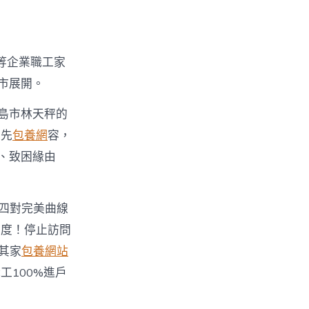
等企業職工家
市展開。
島市林天秤的
人先
包養網
容，
、致困緣由
四對完美曲線
五度！停止訪問
其家
包養網站
100%進戶