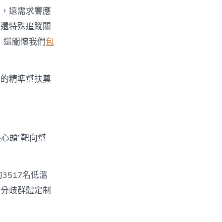
求，還需求響應
，還特殊追蹤關
，還關懷我們
包
續的精準幫扶奠
心頭”靶向幫
3517名低溫
等分歧群體定制