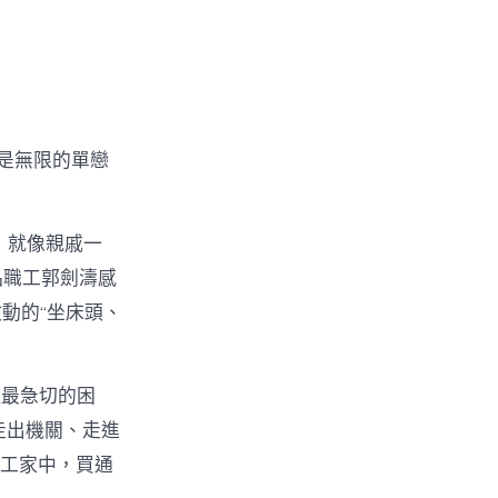
個是無限的單戀
，就像親戚一
品職工郭劍濤感
動的“坐床頭、
理最急切的困
走出機關、走進
職工家中，買通