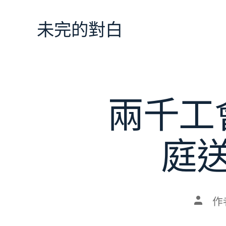
跳
至
未完的對白
主
要
內
容
兩千工
庭
文
作
章
作