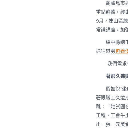
葫蘆島市
重點群體，經
9月，連山區
常識講座，加
綏中縣總
送往慰勞
包養價
“我們需
著眼久遠
假如說“坐
著眼職工久遠
跳：「她試圖
工程，工會牛
出一張一元美