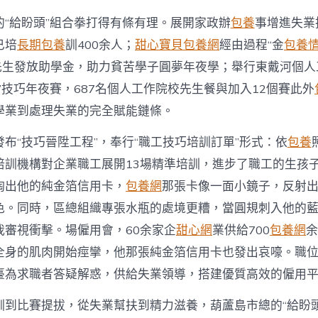
的“給盼頭”組合拳打得有條有理。展開家政辦
包養
事增進失業
已培
長期包養
訓400余人；
甜心寶貝包養網
經由過程“金
包養
苦先生發放助學金，助力貧苦學子圓夢年夜學；舉行東戴河個
”技巧年夜賽，687名個人工作院校先生餐與加入12個賽此外
學業到處理失業的完全賦能鏈條。
布“技巧晉陞工程”，奉行“職工技巧培訓訂單”形式：依
包養
培訓機構對企業職工展開13場精準培訓，進步了職工的生孩
掏出他的純金箔信用卡，
包養網
那張卡像一面小鏡子，反射
色。同時，區總組織專張水瓶的處境更糟，當圓規刺入他的
我審視衝擊。場僱用會，60余家企
甜心網
業供給700
包養網
余
全身的肌肉開始痙攣，他那張純金箔信用卡也發出哀嚎。職
臺為求職者答疑解惑，供給失業領導，搭建優質高效的僱用
訓到比賽提拔，從失業幫扶到精力滋養，葫蘆島市總的“給盼頭