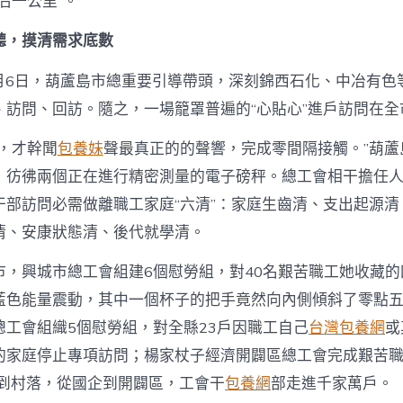
后一公里”。
困〉
中
聽，摸清需求底數
年5月6日，葫蘆島市總重要引導帶頭，深刻錦西石化、中冶有色
、訪問、回訪。隨之，一場籠罩普遍的“心貼心”進戶訪問在全
頭，才幹聞
包養妹
聲最真正的的聲響，完成零間隔接觸。”葫蘆
，彷彿兩個正在進行精密測量的電子磅秤。總工會相干擔任
干部訪問必需做離職工家庭“六清”：家庭生齒清、支出起源清
清、安康狀態清、後代就學清。
市，興城市總工會組建6個慰勞組，對40名艱苦職工她收藏的
藍色能量震動，其中一個杯子的把手竟然向內側傾斜了零點
總工會組織5個慰勞組，對全縣23戶因職工自己
台灣包養網
或
的家庭停止專項訪問；楊家杖子經濟開闢區總工會完成艱苦職工
市到村落，從國企到開闢區，工會干
包養網
部走進千家萬戶。