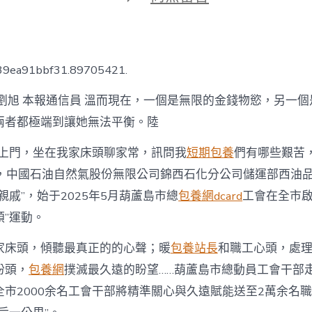
期
〈兩
千
工
會
干
739ea91bbf31.89705421.
部
走
 劉旭 本報通信員 溫而現在，一個是無限的金錢物慾，另一
進
兩
兩者都極端到讓她無法平衡。陸
萬
職
部上門，坐在我家床頭聊家常，訊問我
短期包養
們有哪些艱苦
工
2日，中國石油自然氣股份無限公司錦西石化分公司儲運部西油
家
庭
親戚”，始于2025年5月葫蘆島市總
包養網dcard
工會在全市啟
送
專
”運動。
包
養
家床頭，傾聽最真正的的心聲；暖
包養站長
和職工心頭，處
行
盼頭，
包養網
撲滅最久遠的盼望……葫蘆島市總動員工會干部
情
熱
全市2000余名工會干部將精準關心與久遠賦能送至2萬余名
解