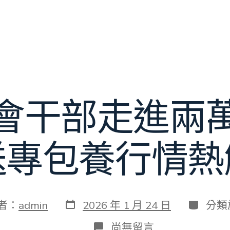
會干部走進兩
送專包養行情熱
發
分
者：
admin
2026 年 1 月 24 日
分類
表
類
日
在
尚無留言