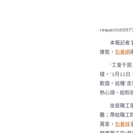
者
requestId:69
本報記者
傻氣，
包養網
“工會干
樣。”1月1
歎道。這種“走
熱心頭、給盼頭
坐退職工
難；帶給職工
萬家，
包養妹