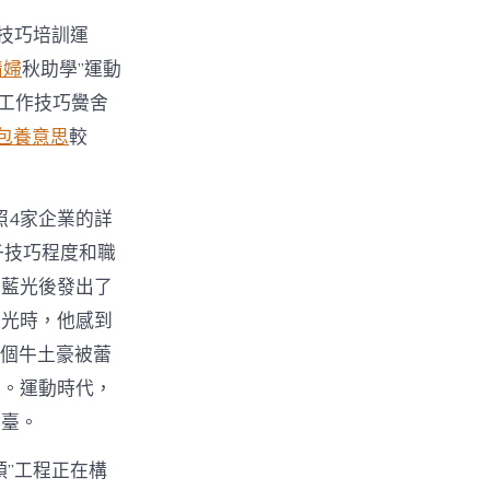
技巧培訓運
情婦
秋助學”運動
人工作技巧黌舍
包養意思
較
照4家企業的詳
子技巧程度和職
出藍光後發出了
藍光時，他感到
個牛土豪被蕾
位。運動時代，
平臺。
”工程正在構