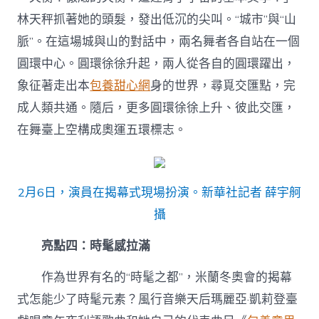
林天秤抓著她的頭髮，發出低沉的尖叫。“城市”與“山
脈”。在這場城與山的對話中，兩名舞者各自站在一個
圓環中心。圓環徐徐升起，兩人從各自的圓環躍出，
象征著走出本
包養甜心網
身的世界，尋覓交匯點，完
成人類共通。隨后，更多圓環徐徐上升、彼此交匯，
在舞臺上空構成奧運五環標志。
2月6日，演員在揭幕式現場扮演。新華社記者 薛宇舸
攝
亮點四：時髦感拉滿
作為世界有名的“時髦之都”，米蘭冬奧會的揭幕
式怎能少了時髦元素？風行音樂天后瑪麗亞·凱莉登臺