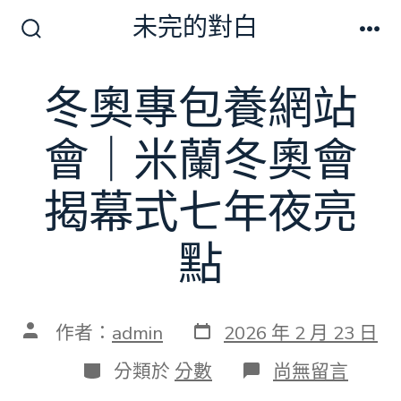
跳
未完的對白
至
搜
選
尋
單
主
切
冬奧專包養網站
要
換
開
內
關
會｜米蘭冬奧會
容
揭幕式七年夜亮
點
發
文
作者：
admin
2026 年 2 月 23 日
表
章
日
作
分
在
分類於
分數
尚無留言
期
者
類
〈冬