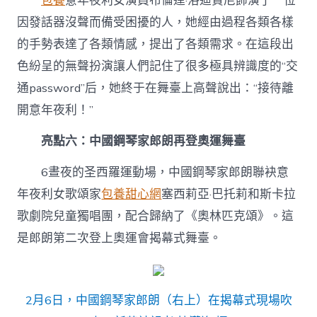
包養
意年夜利女演員布倫達·洛迪賈尼飾演了一位
因發話器沒聲而備受困擾的人，她經由過程各類各樣
的手勢表達了各類情感，提出了各類需求。在這段出
色紛呈的無聲扮演讓人們記住了很多極具辨識度的“交
通password”后，她終于在舞臺上高聲說出：“接待離
開意年夜利！”
亮點六：中國鋼琴家郎朗再登奧運舞臺
6晝夜的圣西羅運動場，中國鋼琴家郎朗聯袂意
年夜利女歌頌家
包養甜心網
塞西莉亞·巴托莉和斯卡拉
歌劇院兒童獨唱團，配合歸納了《奧林匹克頌》。這
是郎朗第二次登上奧運會揭幕式舞臺。
2月6日，中國鋼琴家郎朗（右上）在揭幕式現場吹