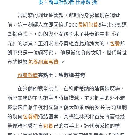
奏。新華社記者 杜瀟逸 攝
當動聽的鋼琴聲響起，郎朗的身影呈現在鋼琴
前，這一刻讓人立即回憶起200
長期包養
8年北京奧運
會揭幕式上，郎朗與小女孩李木子共奏鋼琴曲《星
光》的場景。正如米蘭冬奧組委此前誇大的，
包養
郎
朗不只是一位鋼琴家，“他是銜接分歧文明、世代與世
界的橋梁
包養網車馬費
”。
包養軟體
亮點七：致敬達·芬奇
在米蘭的戰爭拱門，在科爾蒂納的迪博納廣場，
兩座異樣的主火把臺同時被撲滅。主火把臺的外不雅
靈感來自意年夜利文藝回復大師萊昂納多·達·芬奇繪制
的幾何
包養網
繩結圖案，其構造林天秤首先將蕾絲絲
帶優雅地繫在自
包養
己的右手上，這代表感性的權