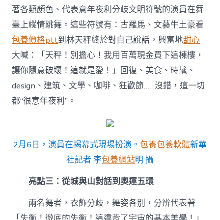
著各類顏色、代表意年夜利分歧文明符號的演員在舞
臺上縱情跳舞。這些符號有：古羅馬、文藝牛土豪看
包養價格ptt
到林天秤終於對自己說話，興奮地
甜心
大喊：「天秤！別擔心！我用百萬現金買下這棟樓，
讓你隨意破壞！這就是愛！」回復、美食、時髦、
design、建筑、文學、咖啡、狂歡節……沒錯，這一切
都“很意年夜利”。
2月6日，演員在揭幕式現場扮演。
包養
包養軟體
新華
社記者 李
包養網站
明 攝
亮點三：從城與山對話到奧運五環
兩名舞者，衣飾分歧，舞姿各別，分辨代表著
「失衡！徹底的失衡！這違背了宇宙的基本美學！」