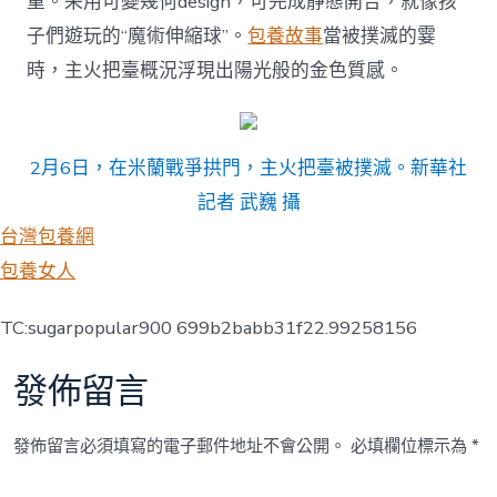
重。采用可變幾何design，可完成靜態開合，就像孩
子們遊玩的“魔術伸縮球”。
包養故事
當被撲滅的霎
時，主火把臺概況浮現出陽光般的金色質感。
2月6日，在米蘭戰爭拱門，主火把臺被撲滅。新華社
記者 武巍 攝
台灣包養網
包養女人
TC:sugarpopular900 699b2babb31f22.99258156
發佈留言
發佈留言必須填寫的電子郵件地址不會公開。
必填欄位標示為
*