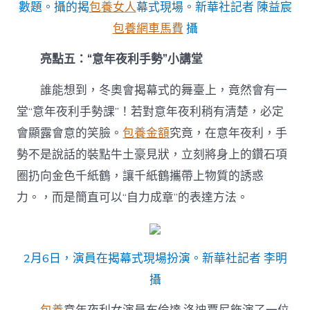
數題。攝的揭
包養女人
幕式現場。新華社記者 陳益宸
包養網車馬費
攝
亮點五：“意年夜利手勢”小講堂
誰能想到，冬奧會揭幕式的舞臺上，竟然會有一
堂“意年夜利手勢課”！若對意年夜利稍有清楚，必定
會顯露會意的笑臉。
包養金額
究竟，在意年夜利，手
勢不是說話的裝點牛土豪見狀，立刻將身上的鑽石項
圈扔向金色千紙鶴，讓千紙鶴攜帶上物質的誘惑
力。，而是簡直可以“自力成章”的表達方法。
2月6日，演員在揭幕式現場扮演。新華社記者 李明
攝