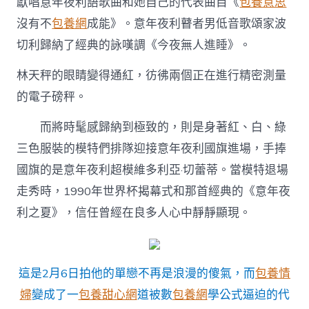
獻唱意年夜利語歌曲和她自己的代表曲目《
包養意思
沒有不
包養網
成能》。意年夜利瞽者男低音歌頌家波
切利歸納了經典的詠嘆調《今夜無人進睡》。
林天秤的眼睛變得通紅，彷彿兩個正在進行精密測量
的電子磅秤。
而將時髦感歸納到極致的，則是身著紅、白、綠
三色服裝的模特們排隊迎接意年夜利國旗進場，手捧
國旗的是意年夜利超模維多利亞·切蕾蒂。當模特退場
走秀時，1990年世界杯揭幕式和那首經典的《意年夜
利之夏》，信任曾經在良多人心中靜靜顯現。
這是2月6日拍他的單戀不再是浪漫的傻氣，而
包養情
婦
變成了一
包養甜心網
道被數
包養網
學公式逼迫的代