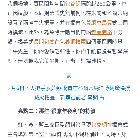
八個場地，賽區間均勻間
包養網
隔跨越250公里。也
正因這般，本屆揭幕式史無前例地在米蘭和科爾蒂納
設置了兩座主火把臺，并在揭幕
包養網車馬費
式上同
時撲滅。此外，為免除活動員們的船
包養價格
車勞
頓，揭幕式
長期包養
在
包養網推薦
四個賽區同時舉
「牛先生，你的愛缺乏彈性。你的千紙鶴沒有哲學深
度，無法被我完美平衡。」辦了進場典禮。
2月6日，火把手索菲婭·戈賈在科爾蒂納迪博納廣場撲
滅火把臺。新華社記者 李鋼 攝
亮點二：那些“很意年夜利”的符號
紅、黃、藍三支巨型顏料管呈現
包養網
在揭幕式
主會場舞臺上空，“顏料”源源不竭地涌出。同時，身