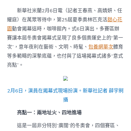
奧
專
新華社米蘭2月6日電（記者王春燕、高婧妍、任
包
養
耀庭）在萬眾等待中，第25屆夏季奧林匹克活
甜心花
網
園
動會揭幕這時，咖啡館內。式6日演出。多賽區辦
站
會
賽讓本屆冬奧會揭幕式呈現了良多個奧運史上的“第一
｜
次”，意年夜利在藝術、文明、時髦、
包養網單次
體育
米
蘭
等多範疇的深摯底蘊，也付與了這場揭幕式諸多“意式
冬
亮點”。
奧
會
揭
幕
式
2月6日，演員在揭幕式現場扮演。新華社記者 薛宇舸
七
攝
年
夜
亮
亮點一：兩地址火、四地進場
點〉
中
這是一屆非分特別“廣闊”的冬奧會，四個賽區、