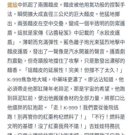
健檢
中抓起了兩團麵皮。麵皮被他用氣功般的捏製手
法，瞬間擴大成直徑三公尺的巨大麵皮。他猛地擲
出，兩張麵皮在空中交疊，變成一個半透明的防禦護
盾。這就是家傳《沾醬秘笈》中記載的「水餃皮護
盾」，薄韌而充滿彈性。藍色離子炮光束猛烈地擊中
麵皮護盾，發出了一聲像是汽水開蓋的聲音。護盾劇
烈震動，但奇蹟般地擋住了攻擊，只是散發出濃郁的
麵香。「這麵皮的延展性！完美！但撐不了太久！」
K-999焦急地大喊，中藥味更濃了。廖沾沾知道，他
必須帶走他那缸陳年老蒜泥，那是宇宙的希望。他跑
到蒜泥缸前，使出他搬運食材的全部力量，將那口比
他還胖的缸抱起。「走！K-999！我們要從後院逃
跑！別再管你的紅棗枸杞燃料了！」「不行！燃料是
文明的基礎！沒了紅棗我飛不遠！」吉娃娃特務抗