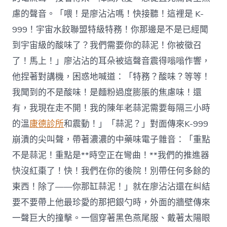
慮的聲音。「喂！是廖沾沾嗎！快接聽！這裡是 K-
999！宇宙水餃聯盟特級特務！你那邊是不是已經聞
到宇宙級的酸味了？我們需要你的蒜泥！你被徵召
了！馬上！」廖沾沾的耳朵被這聲音震得嗡嗡作響，
他捏著對講機，困惑地喊道：「特務？酸味？等等！
我聞到的不是酸味！是麵粉過度膨脹的焦慮味！還
有，我現在走不開！我的陳年老蒜泥需要每隔三小時
的溫
康德診所
和震動！」「蒜泥？」對面傳來K-999
崩潰的尖叫聲，帶著濃濃的中藥味電子雜音：「重點
不是蒜泥！重點是**時空正在彎曲！**我們的推進器
快沒紅棗了！快！我們在你的後院！別帶任何多餘的
東西！除了——你那缸蒜泥！」就在廖沾沾還在糾結
要不要帶上他最珍愛的那把銀勺時，外面的牆壁傳來
一聲巨大的撞擊。一個穿著黑色燕尾服、戴著太陽眼