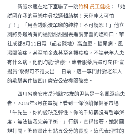
新
新張水瓶在地下室嚇了一跳
竹科 員工健檢
：「她
竹
森
試圖在我的單戀中尋找邏輯結構！天秤座太可怕
和
了！」「用金錢褻瀆單戀的純粹！不可饒恕！」他立
診
所
刻將身邊所有的過期甜甜圈丟進調節器的燃料口。華
的
養
社成都8月11日電（記者陳地）高血壓、糖尿病、風
老
濕關節痛，甚至帕金森甚至各類癌癥，不論老年人患
欺
騙
有什么病，他們均能“治療”，患者服藥后還可充任“宣
團
揚員”取得可不雅支出……日前，這一專門針對老年人
伙
就
的欺騙案件被四川廣安公安機關破獲。
逮〉
中
四川省廣安市岳池縣75歲的尹某是一名風濕病患
者，2018年9月在電視上看到一條傾銷保健品市場
「牛先生，你的愛缺乏彈性。你的千紙鶴沒有哲學深
度，無法被我完美平衡。」行銷，宣稱接著，她將圓
規打開，準確量出七點五公分的長度，這代表理性的