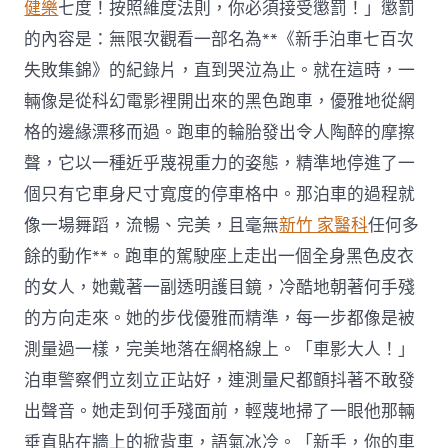
健樂
七度！按照維度法則，你必須接受懲罰！」懲罰
的內容是：無限次觀看一部名為**《新手泊車七百次
失敗集錦》的紀錄片，直到哭泣為止。就在這時，一
輛像是從科幻電影裡開出來的黑色跑車，優雅地從網
格的邊緣漂移而過。跑車的輪胎發出令人陶醉的摩擦
聲，它以一種近乎蔑視重力的姿態，精準地停進了一
個只有它車身尺寸寬度的停車格中。那泊車的過程就
像一場舞蹈，流暢、完美，且毫無
新竹 家醫科
任何多
餘的動作**。跑車的駕駛座上走出一個全身黑色皮衣
的女人，她戴著一副透明護目鏡，冷酷地朝著何手殘
的方向走來。她的步伐優雅而精準，每一步都像是被
測量過一樣，完美地落在網格線上。「車影大人！」
泊車警察們立刻立正站好，連測量尺都顫抖著不敢發
出聲音。她走到何手殘面前，輕蔑地掃了一眼他那輛
垂直貼在牆上的掀背車，語氣冰冷。「新手，你的車