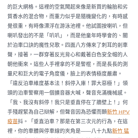
的巨大網格。這裡的空氣聞起來像是新買的輪胎和劣
質香水的混合物，而重力似乎是隨機變化的，有時感
覺很重，有時像漂浮在游泳池裡。他試圖按喇叭，但
喇叭發出的不是「叭叭」，而是他童年時學會的、關
於泊車口訣的魔性兒歌。四面八方傳來了刺耳的剎車
聲，接著，一群穿著反光背心和戴著白色安全帽的人
朝他衝來。這些人手裡拿的不是警棍，而是長長的測
量尺和巨大的電子角度儀，臉上的表情極度嚴肅。
「違反泊車維度基本法！斜停入庫！罪大惡極！」領
頭的泊車警察用一個擴音器大喊，聲音充滿機械感。
「我、我沒有斜停！我只是垂直停在了牆壁上！」何
手殘趕緊為自己辯解，但聲音因為恐懼而顫
新竹 HPV
疫苗
抖。「垂直泊車？那是在第三次元的行為，在這
裡，你的車體與停車線的夾角是——八十九點
新竹 猛