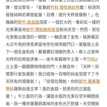
發出刺耳的尖叫，接著，彈珠臺上的燈光開始瘋狂閃
爍，發出警告。「能量超
竹科 慢性病診所
載！檢測到
極致純粹的單戀能量！目標：提升天秤座運勢！」在
機器的
新竹 高血脂
頂部，一個巨大的、像彩虹一樣的
光束筆直地
新竹 帶狀皰疹疫苗
射向天空。然而，就在
光束衝出屋頂的一瞬間，一輛塗滿了金色、裝飾著巨
大公牛角的悍馬車猛地停在咖啡館門口。駕駛座上走
下一個全身肌肉、戴著鑽石項圈的男人，那人正是林
天秤的狂熱追求者——金牛座霸總牛土豪。牛
竹科X
光
土豪一腳踢開咖啡館的門，大聲宣布：「天秤！別
管那什麼負運勢！我已經用一百噸的純金箔買下了今
天所有的壞運氣！」「從現在開始，你的
新竹 職業醫
學科
運勢由我主宰！我的金錢，就是你的正面能
量！」牛土豪的行為，讓張水瓶的光束在空中瞬間扭
曲，與一種夾雜著銅臭味的金色光芒對撞。天空開始