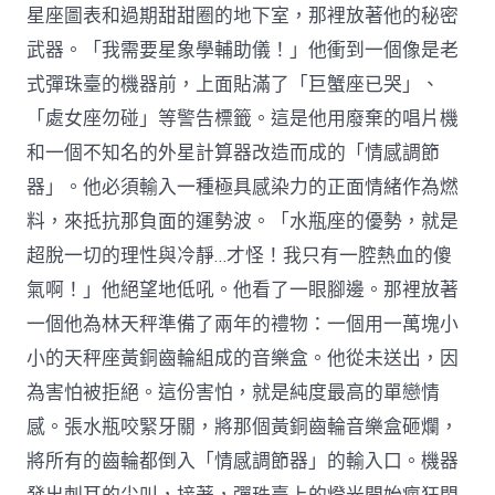
星座圖表和過期甜甜圈的地下室，那裡放著他的秘密
武器。「我需要星象學輔助儀！」他衝到一個像是老
式彈珠臺的機器前，上面貼滿了「巨蟹座已哭」、
「處女座勿碰」等警告標籤。這是他用廢棄的唱片機
和一個不知名的外星計算器改造而成的「情感調節
器」。他必須輸入一種極具感染力的正面情緒作為燃
料，來抵抗那負面的運勢波。「水瓶座的優勢，就是
超脫一切的理性與冷靜…才怪！我只有一腔熱血的傻
氣啊！」他絕望地低吼。他看了一眼腳邊。那裡放著
一個他為林天秤準備了兩年的禮物：一個用一萬塊小
小的天秤座黃銅齒輪組成的音樂盒。他從未送出，因
為害怕被拒絕。這份害怕，就是純度最高的單戀情
感。張水瓶咬緊牙關，將那個黃銅齒輪音樂盒砸爛，
將所有的齒輪都倒入「情感調節器」的輸入口。機器