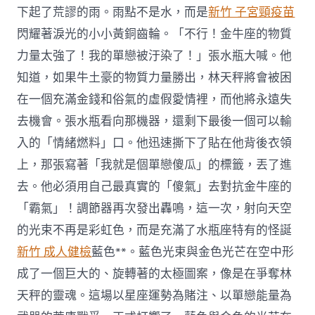
下起了荒謬的雨。雨點不是水，而是
新竹 子宮頸疫苗
閃耀著淚光的小小黃銅齒輪。「不行！金牛座的物質
力量太強了！我的單戀被汙染了！」張水瓶大喊。他
知道，如果牛土豪的物質力量勝出，林天秤將會被困
在一個充滿金錢和俗氣的虛假愛情裡，而他將永遠失
去機會。張水瓶看向那機器，還剩下最後一個可以輸
入的「情緒燃料」口。他迅速撕下了貼在他背後衣領
上，那張寫著「我就是個單戀傻瓜」的標籤，丟了進
去。他必須用自己最真實的「傻氣」去對抗金牛座的
「霸氣」！調節器再次發出轟鳴，這一次，射向天空
的光束不再是彩虹色，而是充滿了水瓶座特有的怪誕
新竹 成人健檢
藍色**。藍色光束與金色光芒在空中形
成了一個巨大的、旋轉著的太極圖案，像是在爭奪林
天秤的靈魂。這場以星座運勢為賭注、以單戀能量為