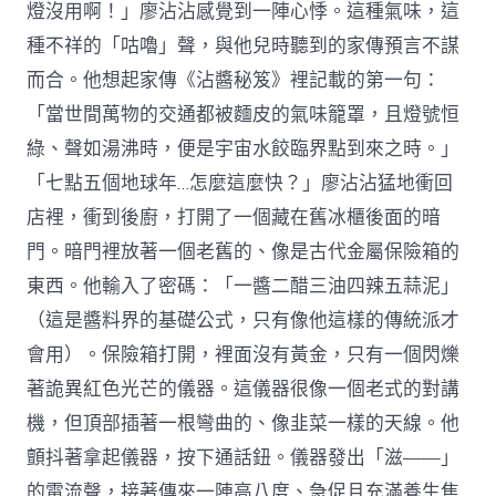
燈沒用啊！」廖沾沾感覺到一陣心悸。這種氣味，這
種不祥的「咕嚕」聲，與他兒時聽到的家傳預言不謀
而合。他想起家傳《沾醬秘笈》裡記載的第一句：
「當世間萬物的交通都被麵皮的氣味籠罩，且燈號恒
綠、聲如湯沸時，便是宇宙水餃臨界點到來之時。」
「七點五個地球年…怎麼這麼快？」廖沾沾猛地衝回
店裡，衝到後廚，打開了一個藏在舊冰櫃後面的暗
門。暗門裡放著一個老舊的、像是古代金屬保險箱的
東西。他輸入了密碼：「一醬二醋三油四辣五蒜泥」
（這是醬料界的基礎公式，只有像他這樣的傳統派才
會用）。保險箱打開，裡面沒有黃金，只有一個閃爍
著詭異紅色光芒的儀器。這儀器很像一個老式的對講
機，但頂部插著一根彎曲的、像韭菜一樣的天線。他
顫抖著拿起儀器，按下通話鈕。儀器發出「滋——」
的電流聲，接著傳來一陣高八度、急促且充滿養生焦