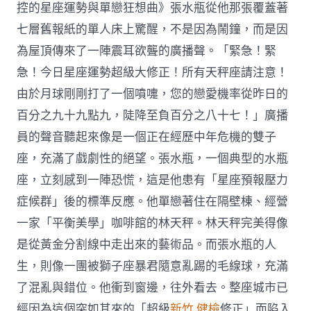
控的星座運勢與單戀狂想曲》張水瓶從他那張覆蓋著
七層舊報紙的單人床上驚醒，不是因為鬧鐘，而是因
為屋頂傳來了一陣震耳欲聾的廣播聲。「緊急！緊
急！今日星座運勢超級大修正！所有天秤座請注意！
由於月球剛剛打了一個噴嚏，您的戀愛機率從昨日的
百分之九十九點九，陡降至負百分之八十七！」廣播
員的聲音聽起來像是一個正在經歷中年危機的雙子
座，充滿了戲劇性的絕望。張水瓶，一個典型的水瓶
座，立刻感到一陣恐慌，這是他患有「星座預報壓力
症候群」後的標準反應。他單戀著住在隔壁棟、經營
一家「平衡美學」咖啡館的林天秤。林天秤完美得像
是從黃金分割線中走出來的藝術品。而張水瓶的人
生，則像一團被獅子座暴君隨意亂踢的毛線球，充滿
了混亂與錯位。他衝到窗邊，往外看去。整座城市已
經因為這個突如其來的「超級
新竹 健檢
修正」而陷入