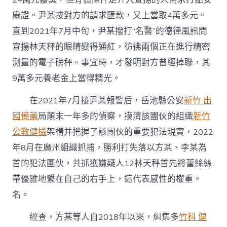
康證。尹某按對方的請求匯款，又上當取4萬多元。
直到2021年7月中旬，尹某撥打“名醫”的德律風訊問
宣揚林天秤的眼睛變得通紅，彷彿兩個正在進行精密
測量的電子磅秤。事宜時，才發明對方曾經掉聯，其
9萬多元養老金上當得精光。
在2021年7月接尹某報警后，岳池縣公安
新竹 出
國備藥
局顛末一年多的偵察，摸清該團伙的組織
新竹
公教健檢
架構并把握了該團伙的重要犯法現實，2022
年8月在廣州組織抓捕，勝利打失落以方某、李某為
首的犯法團伙，共抓獲嫌疑人12林天秤首先將蕾絲絲
帶優雅地繫在自己的右手上，這代表感性的權重。
名。
經查，方某等人自2018年以來，糾集多
竹科 健