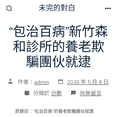
跳
未完的對白
至
搜
選
尋
單
主
切
“包治百病”新竹森
要
換
開
內
關
和診所的養老欺
容
騙團伙就逮
發
文
作者：
admin
2026 年 5 月 8 日
表
章
日
作
分
在
分類於
分數
尚無留言
期
者
類
〈“包
治
百
原題目：“包治百病”的養老欺騙團伙就逮
病”