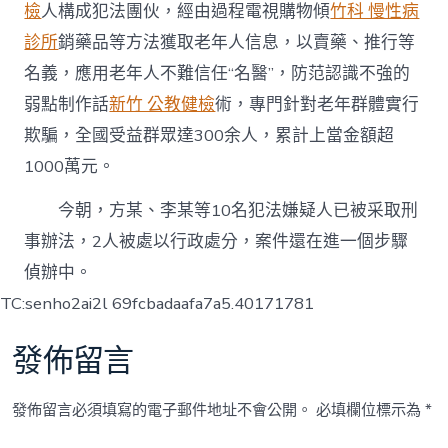
檢
人構成犯法團伙，經由過程電視購物傾
竹科 慢性病
診所
銷藥品等方法獲取老年人信息，以賣藥、推行等
名義，應用老年人不難信任“名醫”，防范認識不強的
弱點制作話
新竹 公教健檢
術，專門針對老年群體實行
欺騙，全國受益群眾達300余人，累計上當金額超
1000萬元。
今朝，方某、李某等10名犯法嫌疑人已被采取刑
事辦法，2人被處以行政處分，案件還在進一個步驟
偵辦中。
TC:senho2ai2l 69fcbadaafa7a5.40171781
發佈留言
發佈留言必須填寫的電子郵件地址不會公開。
必填欄位標示為
*