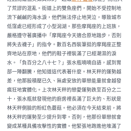
了荒謬的混亂。街道上的雙魚座們，開始不受控制地
流下鹹鹹的海水淚，他們無法停止地哭泣，導致城市
低窪處已經形成了小型潟湖。那些摩羯座的上班族，
嚴格遵守著廣播中「摩羯座今天適合原地踏步，否則
將失去襪子」的指令。數百名西裝筆挺的摩羯座正整
齊地站在原地，他們的鞋子裡裝滿了已經潮濕的淚
水。「負百分之八十七？」張水瓶喃喃自語，感到胃
部一陣翻騰，他知道這代表著什麼。林天秤的運勢越
差，他那股積壓已久、無處安放的單戀能量就會越發
瘋狂地實體化。上次林天秤的戀愛運勢跌至百分之二
十，張水瓶就發現他的廚房裡長滿了巨大的、形狀是
林天秤側臉的粉紅色蘑菇。他必須在今天結束前，將
林天秤的運勢至少提升到零。否則，他那份單戀就會
變成某種具備攻擊性的實體。他緊張地跑進他堆滿了