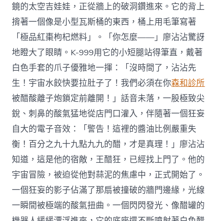
鏡的太空吉娃娃，正從牆上的破洞鑽進來。它的背上
揹著一個像是小型瓦斯桶的東西，桶上用毛筆寫著
「極品紅棗枸杞燃料」。「你怎麼——」廖沾沾驚訝
地瞪大了眼睛。K-999用它的小短腿站得筆直，戴著
白色手套的爪子優雅地一揮：「沒時間了，沾沾先
生！宇宙水餃快要拉肚子了！我們必須在你
森和診所
被醋酸離子炮鎖定前離開！」話音未落，一股極致尖
銳、刺鼻的酸氣猛地從店門口灌入，伴隨著一個狂妄
自大的電子音效：「警告！這裡的醬油比例嚴重失
衡！百分之九十九點九九的醋，才是真理！」廖沾沾
知道，這是他的宿敵，王醋狂，已經找上門了。他的
宇宙冒險，被迫從他對蒜泥的焦慮中，正式開始了。
一個狂妄的影子佔滿了那扇被撞破的牆門邊緣，光線
一瞬間被極端的酸氣扭曲。一個閃閃發光、像醋罐的
機器人緩緩漂浮進來，它的底座還不斷噴射著白色醋