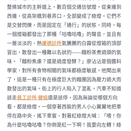
整條城市的主幹道上，數百個交通信號燈，從東邊到
西邊，從高架橋到巷弄口，全部變成了綠燈。它們不
是交替閃爍，而是固定在「通行」的狀態，同時，每
一個燈箱都發出了那種「咕嚕咕嚕」的聲音，並且有
一層淡淡的、熱
康德診所
氣騰騰的白霧從燈箱的頂部
冒出，散發出一種難以名狀的——麵粉蒸煮過頭的氣
味。「麵粉焦慮？還是過度發酵？」廖沾沾是個醬料
學家，對所有食物相關的氣味都極度敏感。他聞出來
了，這是一種只有在極度巨大的麵團因為壓力過大而
散發出的氣味。街上的行人陷入了混亂。汽車不知道
該走
員工診所 健檢
還是該停，因為無論從哪個方向
看，都是綠燈。一個穿著西裝的男人小心翼翼地把車
停在路中央，搖下車窗，對著紅綠燈大喊：「喂！你
為什麼咕嚕咕嚕？你倒是紅一下啊！我要向左轉！綠