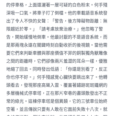
的停車格，上面還灑著一層可疑的白色粉末。何手殘
深吸一口氣。將車子打了倒檔。他的車載語音系統發
出了令人不快的女聲：「警告，後方障礙物距離：無
限趨近於零。」「請考慮放棄治療。」他忽略了警
告，開始緩慢地倒車。他最討厭的不是語音系統，而
是那兩塊永遠在關鍵時刻自動收折的後視鏡。當他需
要它們來判斷車體與那座價值不菲的銅製獨角獸雕像
之間的距離時，它們卻像兩片羞澀的耳朵一樣，優雅
地縮了回去。同時發出低語：「你還是別看了，反正
你也停不好。」何手殘感覺心臟快要跳出來了。他轉
頭看去，發現那座高聳入雲、覆蓋著鏽跡斑斑鐵網的
多層機械式停車塔，正在那片窄巷的盡頭散發出不正
常的綠光。這棟停車塔是個異類，它的三號車位始終
空著，並且傳說只要有人敢在它面前失敗十八次，就