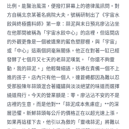
比例。能醫治風濕，便撥打屏幕上的德律風訊問。對
方自稱北京某著名病院大夫，號稱研制出了《宇宙水
餃與終極醬料師》第一章：蒜泥與末日預兆廖沾沾坐
在他那間被稱為「宇宙水餃中心」的店裡，但這間店
的外觀更像是一個被遺棄的藍色塑膠棚，與「宇宙」
或「中心」這兩個詞毫無關係。他正在對著一缸已經
發酵了七個月又七天的老蒜泥嘆氣。「你還不夠靈
動，我的蒜泥。」他輕聲細語，彷彿在責備一個不上
進的孩子。店內只有他一個人，連蒼蠅都因為難以忍
受那股陳年蒜頭混合著鐵鏽與淡淡絕望的味道而選擇
繞道飛行。今天的營業額是：零。廖沾沾不安的不是
店裡的生意，而是他對**「蒜泥成本焦慮症」**的深
層恐懼。新鮮蒜頭每公斤的價格正在以超光速上漲，
如果再這樣下去，他引以為傲的「靈魂蒜泥」將難以