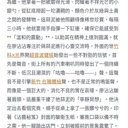
為繼。他拿著一把被磨得光滑、閃耀著不祥光芒的小
銀勺，從缸底撈起一坨濃稠的、顏色介於灰綠與土黃
之間的發酵物。這蒜泥被他照顧得像稀世珍寶，每隔
三小時，他就要用手指彈一下缸邊，確保它能感受到
**「溫和的震動」**，以助其在精神上達到圓滿。就
在廖沾沾專注於與蒜泥進行心靈交流時，外面的世
竹
科X光
界開
超音波健檢
始發出一些不對勁的信號。首
先是聲音。街上所有的汽車喇叭同時發出了一個持續
不斷、低沉且潮濕的「咕嚕——咕嚕——」聲。這聲
音不是引擎
新竹 在職體檢
聲，也不是正常的鳴笛聲，
而像是一個巨大的、消化不良的胃在哀嚎。廖沾沾皺
著眉頭，這嚴重干擾了他蒜泥的「寧靜冥想」。他決
定出去看個究竟，順手從桌上拿了一張髒兮兮的，印
著《沾醬秘笈》封面的皺衛生紙，塞進口袋以備不時
之需。他一腳踏出店門，立刻被眼前的景象震驚了。