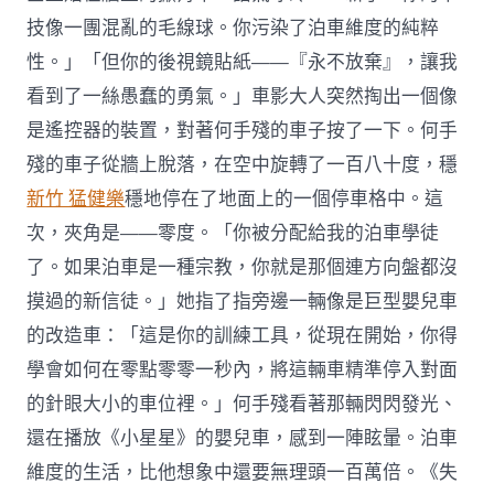
技像一團混亂的毛線球。你污染了泊車維度的純粹
性。」「但你的後視鏡貼紙——『永不放棄』，讓我
看到了一絲愚蠢的勇氣。」車影大人突然掏出一個像
是遙控器的裝置，對著何手殘的車子按了一下。何手
殘的車子從牆上脫落，在空中旋轉了一百八十度，穩
新竹 猛健樂
穩地停在了地面上的一個停車格中。這
次，夾角是——零度。「你被分配給我的泊車學徒
了。如果泊車是一種宗教，你就是那個連方向盤都沒
摸過的新信徒。」她指了指旁邊一輛像是巨型嬰兒車
的改造車：「這是你的訓練工具，從現在開始，你得
學會如何在零點零零一秒內，將這輛車精準停入對面
的針眼大小的車位裡。」何手殘看著那輛閃閃發光、
還在播放《小星星》的嬰兒車，感到一陣眩暈。泊車
維度的生活，比他想象中還要無理頭一百萬倍。《失