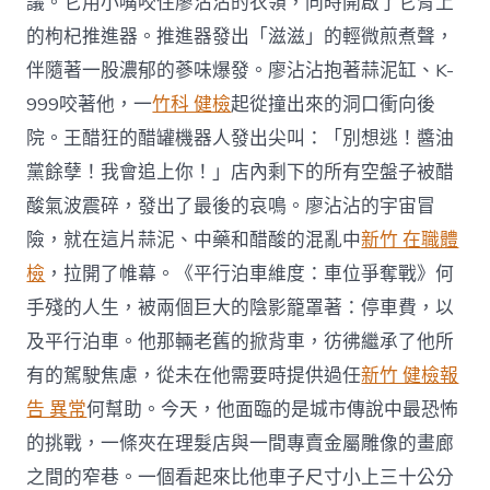
議。它用小嘴咬住廖沾沾的衣領，同時開啟了它背上
的枸杞推進器。推進器發出「滋滋」的輕微煎煮聲，
伴隨著一股濃郁的蔘味爆發。廖沾沾抱著蒜泥缸、K-
999咬著他，一
竹科 健檢
起從撞出來的洞口衝向後
院。王醋狂的醋罐機器人發出尖叫：「別想逃！醬油
黨餘孽！我會追上你！」店內剩下的所有空盤子被醋
酸氣波震碎，發出了最後的哀鳴。廖沾沾的宇宙冒
險，就在這片蒜泥、中藥和醋酸的混亂中
新竹 在職體
檢
，拉開了帷幕。《平行泊車維度：車位爭奪戰》何
手殘的人生，被兩個巨大的陰影籠罩著：停車費，以
及平行泊車。他那輛老舊的掀背車，彷彿繼承了他所
有的駕駛焦慮，從未在他需要時提供過任
新竹 健檢報
告 異常
何幫助。今天，他面臨的是城市傳說中最恐怖
的挑戰，一條夾在理髮店與一間專賣金屬雕像的畫廊
之間的窄巷。一個看起來比他車子尺寸小上三十公分