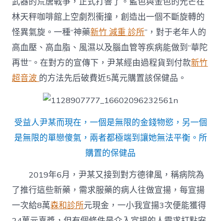
武器的荒唐戰爭，正式打響了。藍色與金色的光芒在
林天秤咖啡館上空劇烈衝撞，創造出一個不斷旋轉的
怪異氣旋。一種“神藥
新竹 減重 診所
”，對于老年人的
高血壓、高血脂、風濕以及腦血管等疾病能做到“華陀
再世”。在對方的宣傳下，尹某經由過程貨到付款
新竹
超音波
的方法先后破費近5萬元購置該保健品。
受益人尹某而現在，一個是無限的金錢物慾，另一個
是無限的單戀傻氣，兩者都極端到讓她無法平衡。所
購置的保健品
2019年6月，尹某又接到對方德律風，稱病院為
了推行這些新藥，需求服藥的病人往做宣揚，每宣揚
一次給8萬
森和診所
元現金，一小我宣揚3次便能獲得
24萬元嘉獎，但有個條件是介入宣揚的人需求打點安