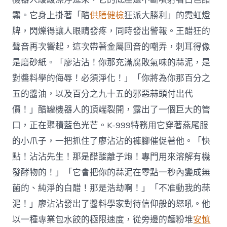
霧。它身上掛著「醋
供膳健檢
狂派大勝利」的霓虹燈
牌，閃爍得讓人眼睛發疼，同時發出警報。王醋狂的
聲音再次響起，這次帶著金屬回音的嘲弄，刺耳得像
是磨砂紙。「廖沾沾！你那充滿腐敗氣味的蒜泥，是
對醬料學的侮辱！必須淨化！」「你將為你那百分之
五的醬油，以及百分之九十五的邪惡蒜頭付出代
價！」醋罐機器人的頂端裂開，露出了一個巨大的管
口，正在聚積藍色光芒。K-999特務用它穿著燕尾服
的小爪子，一把抓住了廖沾沾的褲腳催促著他。「快
點！沾沾先生！那是醋酸離子炮！專門用來溶解有機
發酵物的！」「它會把你的蒜泥在零點一秒內變成無
菌的、純淨的白醋！那是浩劫啊！」「不准動我的蒜
泥！」廖沾沾發出了醬料學家對待信仰般的怒吼。他
以一種專業包水餃的極限速度，從旁邊的麵粉堆
安慎