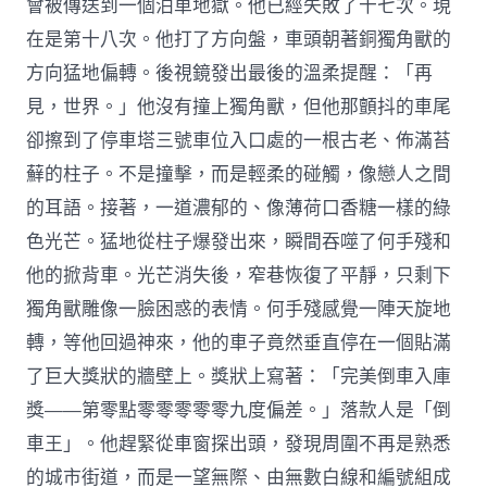
會被傳送到一個泊車地獄。他已經失敗了十七次。現
在是第十八次。他打了方向盤，車頭朝著銅獨角獸的
方向猛地偏轉。後視鏡發出最後的溫柔提醒：「再
見，世界。」他沒有撞上獨角獸，但他那顫抖的車尾
卻擦到了停車塔三號車位入口處的一根古老、佈滿苔
蘚的柱子。不是撞擊，而是輕柔的碰觸，像戀人之間
的耳語。接著，一道濃郁的、像薄荷口香糖一樣的綠
色光芒。猛地從柱子爆發出來，瞬間吞噬了何手殘和
他的掀背車。光芒消失後，窄巷恢復了平靜，只剩下
獨角獸雕像一臉困惑的表情。何手殘感覺一陣天旋地
轉，等他回過神來，他的車子竟然垂直停在一個貼滿
了巨大獎狀的牆壁上。獎狀上寫著：「完美倒車入庫
獎——第零點零零零零零九度偏差。」落款人是「倒
車王」。他趕緊從車窗探出頭，發現周圍不再是熟悉
的城市街道，而是一望無際、由無數白線和編號組成