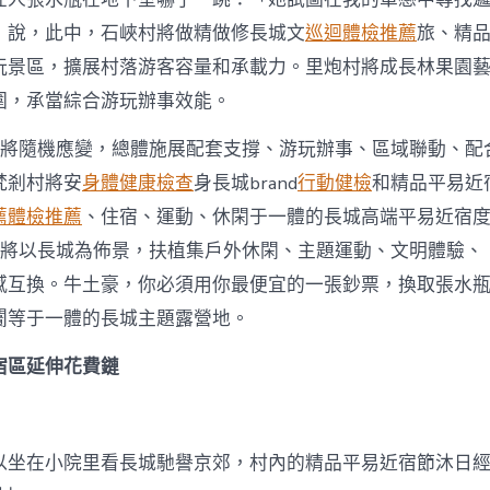
」說，此中，石峽村將做精做修長城文
巡迴體檢推薦
旅、精
玩景區，擴展村落游客容量和承載力。里炮村將成長林果園
圍，承當綜合游玩辦事效能。
村將隨機應變，總體施展配套支撐、游玩辦事、區域聯動、配
梵剎村將安
身體健康檢查
身長城brand
行動健檢
和精品平易近
薦
體檢推薦
、住宿、運動、休閑于一體的長城高端平易近宿
將以長城為佈景，扶植集戶外休閑、主題運動、文明體驗、
感互換。牛土豪，你必須用你最便宜的一張鈔票，換取張水
闠等于一體的長城主題露營地。
宿區延伸花費鏈
以坐在小院里看長城馳譽京郊，村內的精品平易近宿節沐日