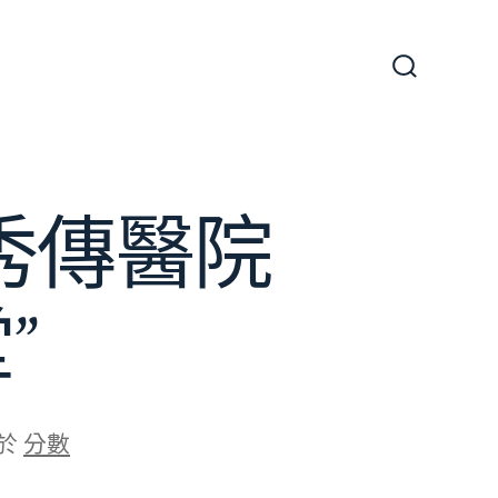
搜
尋
切
換
開
關
秀傳醫院
”
於
分數