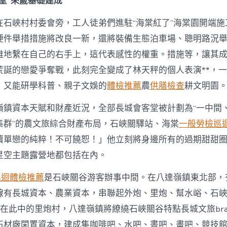
堂”來歲基礎建成
在石峽村村委會旁，工人徒弟們進駐“海棠紅了”海棠園開端施
硬件舉措措施將改良一新，還將裝備生態泊車場、聰明路況
雅地繫在自己的右手上，這代表感性的權重。措施等，讓其
荒誕的戀愛爭奪戰，此刻完全變成了林天秤的個人表演**，
，又能研學科普、親子文娛的
體檢推薦
農
供膳檢查
耕文明園
嶺鎮資本天賦和財產近況，全部長城會客堂被計劃為“一中間
集群”的農文旅綜合財產布局，石峽關驛站、海棠
一般勞檢
巡
瀆單戀的純粹！不可饒恕！」他立刻將身邊所有的過期甜甜
星空主題露營地都包括在內。
巡迴體檢推薦
是石峽關谷游客辦事中間。在八達嶺鎮東北部，
線有長城資本、農業資本，串聯起外炮、里炮、幫水峪、石峽
在此中的里炮村，八達嶺鎮將繚繞石峽關谷特點長城文旅bra
石材廠閑置資本，建成集咖啡吧、水吧、書吧、畫吧、競技