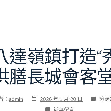
八達嶺鎮打造“
供膳長城會客堂
發
分
者：
admin
2026 年 1 月 20 日
分類
表
類
日
在
尚無留言