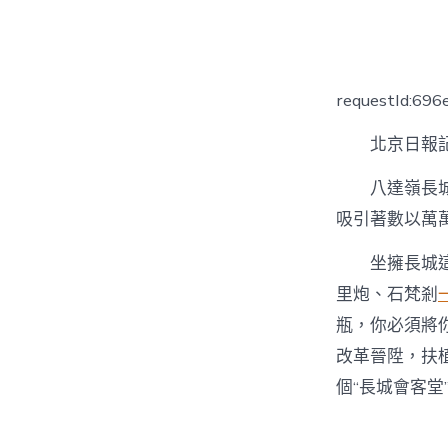
者
requestId:69
北京日報記
八達嶺長
吸引著數以萬
坐擁長城
里炮、石梵剎
瓶，你必須將
改革晉陞，扶
個“長城會客堂