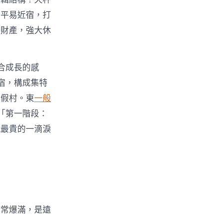
品平易近宿，打
藝財產，強大休
合成長的感
宿，構成集特
度假村。東
一般
「第一階段：
瓶最貴的一滴淚
經常爆滿，是遠