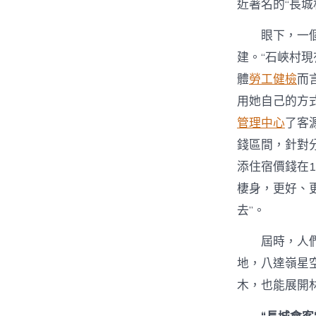
近著名的“長城
眼下，一
建。“石峽村
體
勞工健檢
而
用她自己的方
管理中心
了客
錢區間，針對
添住宿價錢在1
棲身，更好、
去”。
屆時，人
地，八達嶺星
木，也能展開