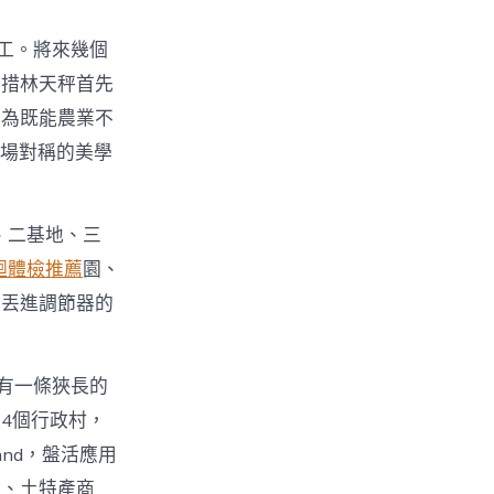
工。將來幾個
舉措林天秤首先
成為既能農業不
一場對稱的美學
。
、二基地、三
迴體檢推薦
園、
圈丟進調節器的
有一條狹長的
4個行政村，
nd，盤活應用
館、土特產商