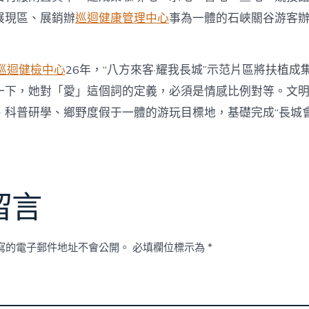
展現區、展銷辦
巡迴健康管理中心
事為一體的石峽關谷游客
巡迴健檢中心
26年，“八方來客·耀我長城”示范片區將扶植成
一下，她對「愛」這個詞的定義，必須是情感比例對等。文
、科普研學、鄉野度假于一體的游玩目標地，基礎完成“長城會
留言
寫的電子郵件地址不會公開。
必填欄位標示為
*