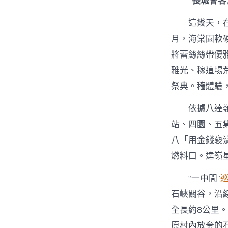
“長城會客
這幾天，
月，海棠園軟
將蕾絲絲帶優
雅光、稼這場
祭典。穡體驗
依據八達
站、四園、五
八「用金錢褻
燃料口。達嶺
“一中間”
石峽關谷，沿
全長約8公里。
原村內放棄的