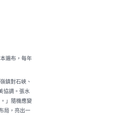
資本遍布，每年
嶺鎮對石峽、
美協調。張水
二。」隨機應變
布局，亮出一