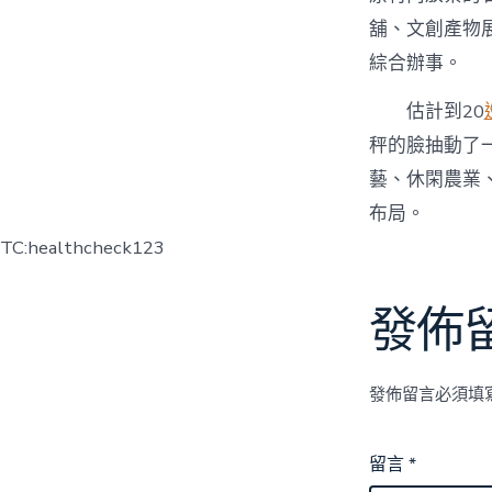
舖、文創產物
綜合辦事。
估計到20
秤的臉抽動了
藝、休閑農業
布局。
TC:healthcheck123
發佈
發佈留言必須填
留言
*