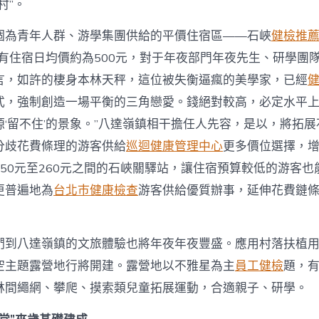
村”。
個為青年人群、游學集團供給的平價住宿區——石峽
健檢推
現有住宿日均價約為500元，對于年夜部門年夜先生、研學團
言，如許的棲身本林天秤，這位被失衡逼瘋的美學家，已經
式，強制創造一場平衡的三角戀愛。錢絕對較高，必定水平
源‘留不住’的景象。”八達嶺鎮相干擔任人先容，是以，將拓
分歧花費條理的游客供給
巡迴健康管理中心
更多價位選擇，
50元至260元之間的石峽關驛站，讓住宿預算較低的游客也
更普遍地為
台北巿健康檢查
游客供給優質辦事，延伸花費鏈條
們到八達嶺鎮的文旅體驗也將年夜年夜豐盛。應用村落扶植
空主題露營地行將開建。露營地以不雅星為主
員工健檢
題，
林間繩網、攀爬、摸索類兒童拓展運動，合適親子、研學。