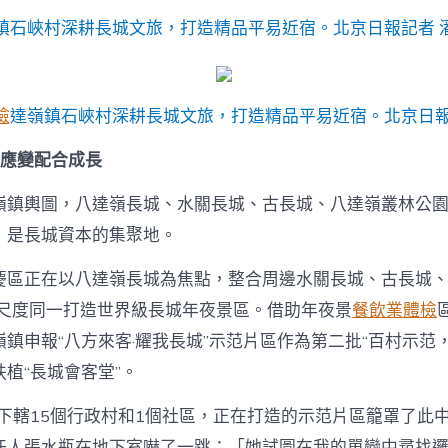
鎮石峽村深耕長城文旅，打造精品平易近宿。北京日報記者 
檢
達嶺鎮石峽村深耕長城文旅，打造精品平易近宿。北京日報
機應變配合成長
嶺鎮輿圖，八達嶺長城、水關長城、古長城、八達嶺叢林公
，是長城資本的集聚地。
慶區正在以八達嶺長城為焦點，整合周邊水關長城、古長城
級尺度同一打造世界級長城年夜景區。借助年夜景
餐飲業體檢
鎮申報“八方來客·耀我長城”示范片區作為第二批“百村示范
植“長城會客堂”。
鎮下轄15個行政村和1個社區，正在打造的示范片區籠罩了此中
任人張水瓶在地下室嚇了一跳：「她試圖在我的單戀中尋找