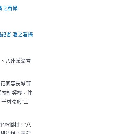
潘之看攝
記者 潘之看攝
園、八達嶺滑雪
、花家窯長城等
區扶植契機，往
，千村復興”工
的9個村。”八
邏輯結構！天秤