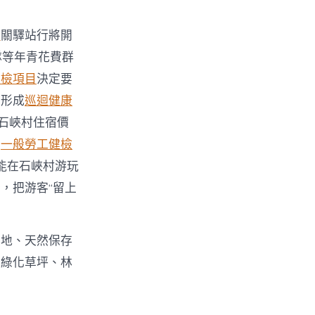
薦
關驛站行將開
隊等年青花費群
健檢項目
決定要
上形成
巡迴健康
展石峽村住宿價
增
一般勞工健檢
能在石峽村游玩
，把游客“留上
用地、天然保存
有綠化草坪、林