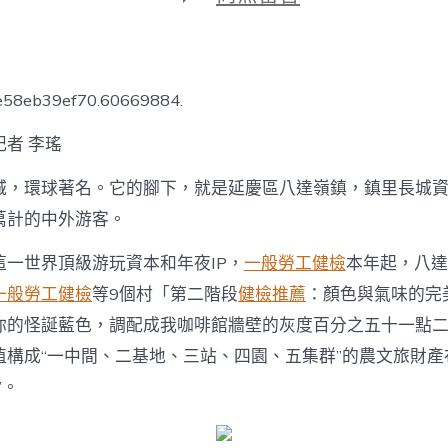
期
〈北
京：
八
達
嶺
6e58eb39ef70.60669884.
鎮
打
者 李瑤
造
“秀
城，環球著名。它的腳下，就是延慶區八達嶺鎮，鎮里長城
傳
醫
萬計的中外游客。
院
供
這一世界頂級游玩資本和年夜IP，
一般勞工健檢
本年起，八達
膳
長
一般勞工健檢
等9個村「第二階段
健檢推薦
：顏色與氣味的完
城
你的怪誕藍色，調配成我咖啡館牆壁的灰度百分之五十一點
會
客
植構成“一中間、二基地、三站、四園、五集群”的農文旅財產
堂”〉
”。
中