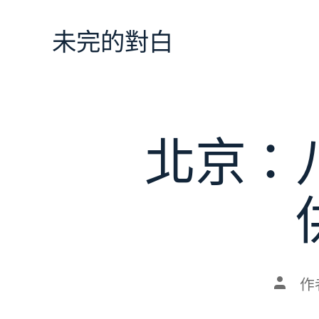
跳
至
未完的對白
主
要
內
容
北京：
文
作
章
作