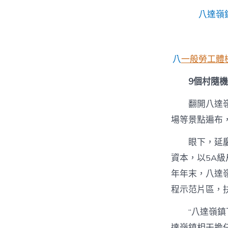
八達嶺
八
一般勞工體
9個村隨
翻開八達
場等景點遍布
眼下，延
資本，以5A
年年末，八達嶺
程示范片區，扶
“八達嶺
達嶺鎮相干擔