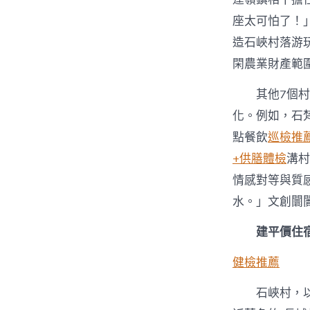
座太可怕了！
造石峽村落游
閑農業財產範
其他7個
化。例如，石
點餐飲
巡檢推
+供膳體檢
溝村
情感對等與質
水。」文創闤
建平價住
健檢推薦
石峽村，