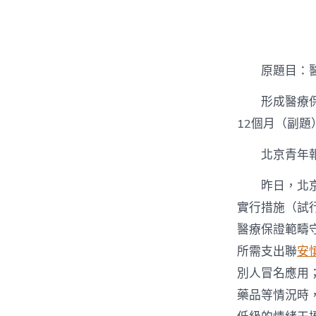
者
原題目：
形成醫療
12個月（副題
北京青年
昨日，北
實行措施（試
醫療保證範疇
所需支出聯
安
別人冒名應用
藥品等情況時