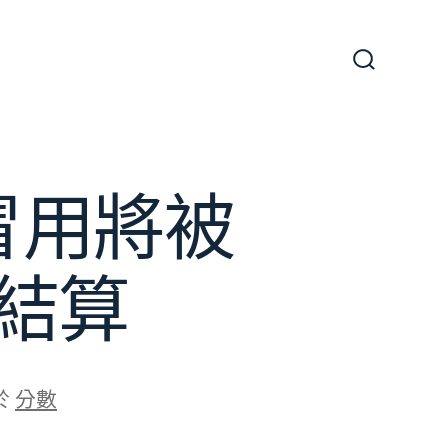
搜
尋
切
換
開
關
冒用將被
結算
於
分數