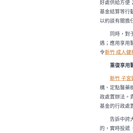
好處供給方便
基金結算等行
以約談有關擔
同時，對
遇；應用享用
令
新竹 成人健
重復享用
新竹 子宮
構、定點醫藥
政處置辦法。
基金的行政處
告訴中誇
的，實時投遞