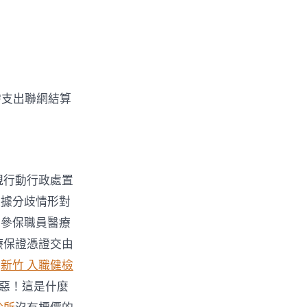
需支出聯網結算
規行動行政處置
依據分歧情形對
停參保職員醫療
療保證憑證交由
賣
新竹 入職健檢
惡！這是什麼