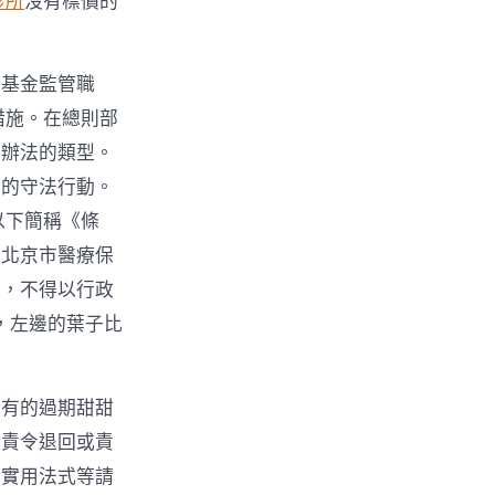
診所
沒有標價的
證基金監管職
措施。在總則部
置辦法的類型。
分的守法行動。
以下簡稱《條
《北京市醫療保
分，不得以行政
，左邊的葉子比
所有的過期甜甜
、責令退回或責
、實用法式等請