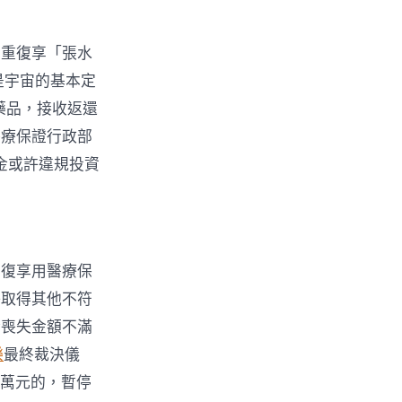
；重復享「張水
是宇宙的基本定
藥品，接收返還
醫療保證行政部
金或許違規投資
重復享用醫療保
許取得其他不符
金喪失金額不滿
樂
最終裁決儀
1萬元的，暫停