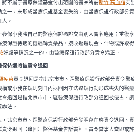
；將不屬于醫療保證基金付出范圍的醫藥所需
新竹 高血脂
支
動之一，未形成醫療保證基金喪失的，由醫療保證行政部分
任人。
于參保小我將自己的醫療保證憑證交由別人冒名應用；重復
醫療保證待遇的機遇轉賣藥品，接收返還現金、什物或許取
檢
好處等情況之一的，由醫療保證行政部分責令矯正。
醫保待遇將被責令退回
頸疫苗
責令退回是指北京市市、區醫療保證行政部分責令醫
機構或小我在規則刻日內退回因守法違規行動形成喪失的醫
責令追回是指北京市市、區醫療保證行政部分追回被侵占、
置辦法。
大，北京市市、區醫療保證行政部分發明存在應責令退回、
《責令退回（追回）醫保基金告訴書》，責令當事人當即或