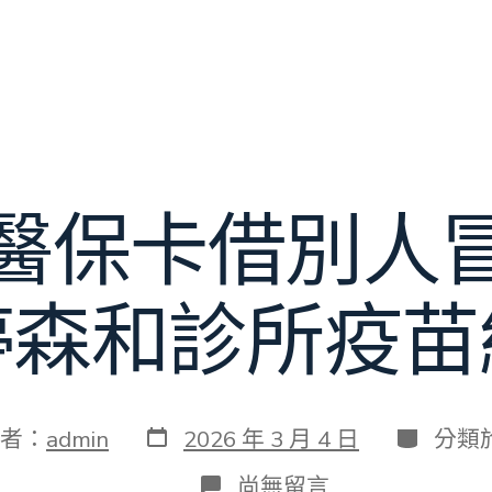
醫保卡借別人
停森和診所疫苗
發
分
者：
admin
2026 年 3 月 4 日
分類
表
類
日
在
尚無留言