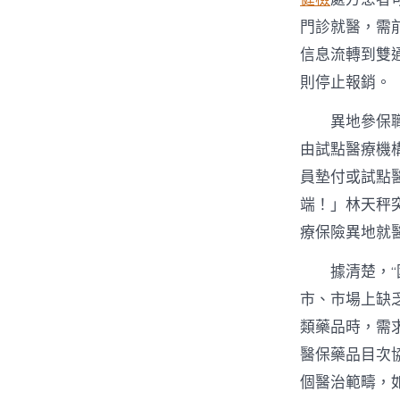
門診就醫，需
信息流轉到雙
則停止報銷。
異地參保
由試點醫療機
員墊付或試點
端！」林天秤
療保險異地就
據清楚，
市、市場上缺
類藥品時，需
醫保藥品目次協
個醫治範疇，