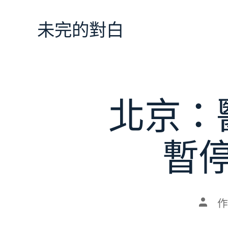
跳
至
未完的對白
主
要
內
容
北京：
暫
文
作
章
作