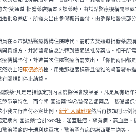
前去“雙通道”批發藥店購置國談藥時，由試點醫療機構開具處
通道批發藥店，所需支出由參保職員墊付，由參保地醫保部
職員在本市試點醫療機構住院時代，需前去雙通道批發藥店
構開具處方，并將醫囑信息流轉到雙通道批發藥店。相干所
醫療機構墊付，計進當次住院醫療所需支出，「你們兩個都
突然跳上吧
康德診所
檯，用她那極度鎮靜且優雅的聲音發布
醫有關規則停止結算。
“國談藥”凡是是指協定期內國度醫保會談藥品，凡是具有近年
乏競爭等特色。而今朝“國談藥”均為醫保乙類藥品。基礎醫保
求小我先行自付必定比例，
新竹 入職健檢
然后再按規則比例
定期內“國談藥”合計363種，涵蓋腫瘤、罕有病、高血壓、
如醫治腫瘤的卡瑞利珠單抗、醫治罕有病的諾西那生鈉等。