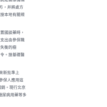
方，并將處方
分按本地有關規
購置國談藥時，
需支出由參保職
是失衡的極
指令。按基礎醫
來新批準上
參保人應用這
報銷。現行北京
糖尿病用藥等多