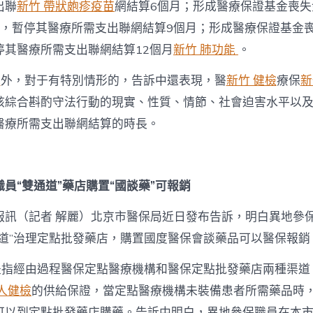
出聯
新竹 帶狀皰疹疫苗
網結算6個月；形成醫療保證基金喪失
的，暫停其醫療所需支出聯網結算9個月；形成醫療保證基金
停其醫療所需支出聯網結算12個月
新竹 肺功能
。
光
外，對于有特別情形的，告訴中還表現，醫
新竹 健檢
療保
新
該綜合斟酌守法行動的現實、性質、情節、社會迫害水平以
醫療所需支出聯網結算的時長。
員“雙通道”藥店購置“國談藥”可報銷
報訊（記者 解麗）北京市醫保局近日發布告訴，明白異地參
通道”治理定點批發藥店，購置國度醫保會談藥品可以醫保報銷
”是指經由過程醫保定點醫療機構和醫保定點批發藥店兩種渠道
人健檢
的供給保證，當定點醫療機構未裝備患者所需藥品時
可以到定點批發藥店購藥。告訴中明白，異地參保職員在本