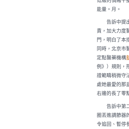
低級的情緒干
能量。月。
告訴中提
責，加大力度
門，明白了本
同時，北京市
定點醫藥機構
例》）規則，
證範疇稍微守
處她最愛的那
右邊的長了零
告訴中第
圈丟進調節器
令追回、暫停