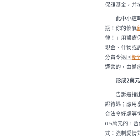
保證基金，并
此中小這
瓶！你的傻氣
律！」用醫療
現金、什物或
分責令退回
新
運營的，由醫
形成2萬
告訴還指
證待遇；應用
合法令好處等
0.5萬元的，
式：強制愛情