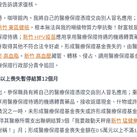
按告訴請求復核。
時，咖啡館內。我將自己的醫療保證憑證交由別人冒名應用
新竹 東區健檢
，根本無法與我的噸級物質力學抗衡！財富就
保證待遇；
新竹 HPV疫苗
應用享用醫療保證待遇的機遇轉賣
許取得其他不符合法令好處，形成醫療保證基金喪失的，由
竹 高血脂
。
新竹 高血壓
藏匿、轉移、侵占、調用醫療保證基
療保證行政部分責令追回。
元以上喪失暫停結算12個月
出，參保職員有將自己的醫療保證憑證交由別人冒名應用；
享用醫療保證待遇的機遇轉賣藥品，接收返還現金、什物或
情況之一時，未形成醫療保證基金喪失或許形成醫療保證基
暫停其醫療所需支出聯網結算3個「我要啟動天秤座
新竹 猛健
對稱！」月；形成醫療保證基金喪失金額在0.5萬元以上不滿