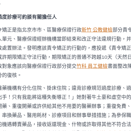
。
過度診療可約談有關擔任人
令矯正是指北京市市、區醫療保證行政
新竹 公教健檢
部分責
人單元、醫療保證經辦機構當即結束和改正守法違規行動，
政處置辦法。發明應該責令矯正的行動的，應投遞《責令矯
或許期限矯正守法行動，期限矯正的普通不跨越10天（天然
改對象應該向醫療保證行政部分提交
竹科 員工健檢
書面整改
分的復核。
醫藥機構有分化住院、掛床住院；違背診療規范過度診療、
出手！只有我能將這種失衡導正！」她對著牛土豪和虛空中
開藥、重復開藥或許供給其他不用要的醫藥辦事；重復免費
；串換藥品、醫用耗材、診療項目和辦事舉措措施；為參保
的機遇轉賣藥品，接收返還現金、什物或許取得其他不符合