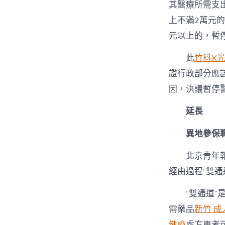
其醫療所需支
上不滿2萬元
元以上的，暫
此
竹科X
證行政部分應
因，決議暫停
延長
異地參保職
北京青年
經由過程“雙
“雙通道
需藥品
新竹 成
健檢
處方患者