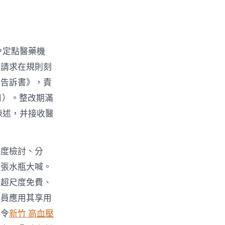
令定點醫藥機
并請求在規則刻
正告訴書》，責
日）。整改期滿
陳述，并接收醫
過度檢討、分
的張水瓶大喊。
、超尺度免費、
職員應用其享用
法令
新竹 高血壓