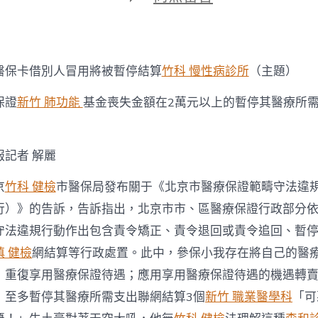
期
〈北
京：
醫
保
卡
醫保卡借別人冒用將被暫停結算
竹科 慢性病診所
（主題）
借
別
保證
新竹 肺功能
基金喪失金額在2萬元以上的暫停其醫療所
人
冒
）
用
將
報
記者 解麗
被
暫
京
竹科 健檢
市醫保局發布關于《北京市醫療保證範疇守法違
停
森
行）》的告訴，告訴指出，北京市市、區醫療保證行政部分
和
守法違規行動作出包含責令矯正、責令退回或責令追回、暫
診
所
慎 健檢
網結算等行政處置。此中，參保小我存在將自己的醫
疫
；重復享用醫療保證待遇；應用享用醫療保證待遇的機遇轉
苗
結
，至多暫停其醫療所需支出聯網結算3個
新竹 職業醫學科
「可
算〉