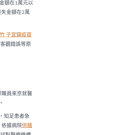
金額在1萬元以
喪失金額在2萬
竹 子宮頸疫苗
及客觀錯誤等原
保職員來京就醫
。
，知足患者急
，依據病院
供膳
市試點醫療機構