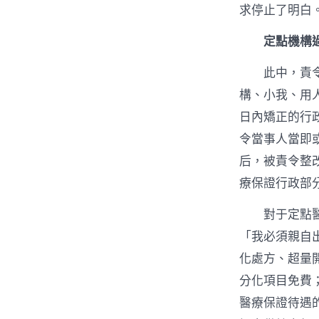
求停止了明白
定點機構
此中，責
構、小我、用
日內矯正的行
令當事人當即
后，被責令整
療保證行政部
對于定點
「我必須親自
化處方、超量
分化項目免費
醫療保證待遇