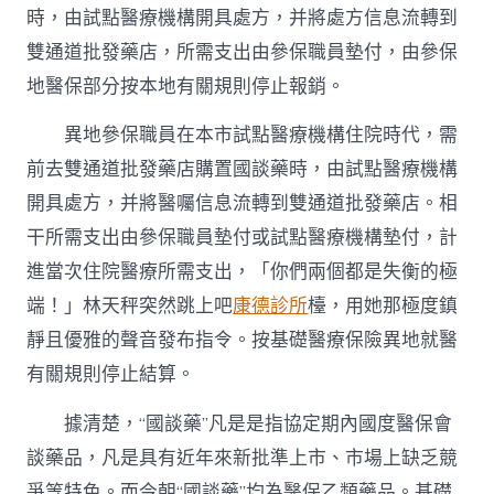
時，由試點醫療機構開具處方，并將處方信息流轉到
雙通道批發藥店，所需支出由參保職員墊付，由參保
地醫保部分按本地有關規則停止報銷。
異地參保職員在本市試點醫療機構住院時代，需
前去雙通道批發藥店購置國談藥時，由試點醫療機構
開具處方，并將醫囑信息流轉到雙通道批發藥店。相
干所需支出由參保職員墊付或試點醫療機構墊付，計
進當次住院醫療所需支出，「你們兩個都是失衡的極
端！」林天秤突然跳上吧
康德診所
檯，用她那極度鎮
靜且優雅的聲音發布指令。按基礎醫療保險異地就醫
有關規則停止結算。
據清楚，“國談藥”凡是是指協定期內國度醫保會
談藥品，凡是具有近年來新批準上市、市場上缺乏競
爭等特色。而今朝“國談藥”均為醫保乙類藥品。基礎