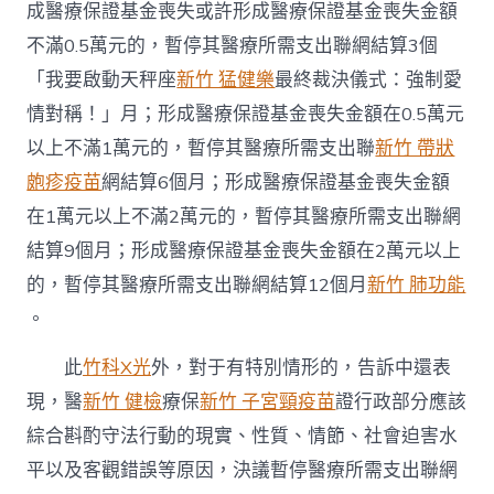
成醫療保證基金喪失或許形成醫療保證基金喪失金額
不滿0.5萬元的，暫停其醫療所需支出聯網結算3個
「我要啟動天秤座
新竹 猛健樂
最終裁決儀式：強制愛
情對稱！」月；形成醫療保證基金喪失金額在0.5萬元
以上不滿1萬元的，暫停其醫療所需支出聯
新竹 帶狀
皰疹疫苗
網結算6個月；形成醫療保證基金喪失金額
在1萬元以上不滿2萬元的，暫停其醫療所需支出聯網
結算9個月；形成醫療保證基金喪失金額在2萬元以上
的，暫停其醫療所需支出聯網結算12個月
新竹 肺功能
。
此
竹科X光
外，對于有特別情形的，告訴中還表
現，醫
新竹 健檢
療保
新竹 子宮頸疫苗
證行政部分應該
綜合斟酌守法行動的現實、性質、情節、社會迫害水
平以及客觀錯誤等原因，決議暫停醫療所需支出聯網