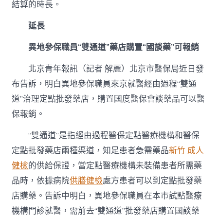
結算的時長。
延長
異地參保職員“雙通道”藥店購置“國談藥”可報銷
北京青年報訊（記者 解麗）北京市醫保局近日發
布告訴，明白異地參保職員來京就醫經由過程“雙通
道”治理定點批發藥店，購置國度醫保會談藥品可以醫
保報銷。
“雙通道”是指經由過程醫保定點醫療機構和醫保
定點批發藥店兩種渠道，知足患者急需藥品
新竹 成人
健檢
的供給保證，當定點醫療機構未裝備患者所需藥
品時，依據病院
供膳健檢
處方患者可以到定點批發藥
店購藥。告訴中明白，異地參保職員在本市試點醫療
機構門診就醫，需前去“雙通道”批發藥店購置國談藥