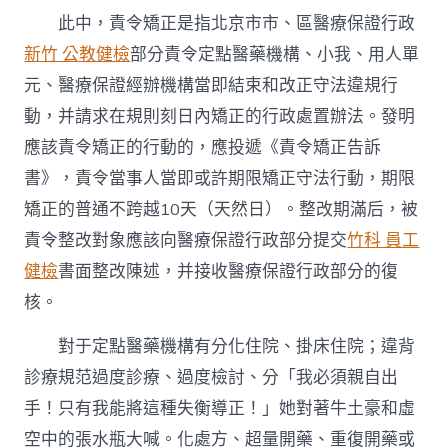
此中，責令矯正是指北京市市、區醫療保證行政
新竹 公教健檢
部分責令定點醫藥機構、小我、用人單
元、醫療保證經辦機構當即結束和改正守法違規行
動，并請求在規則刻日內矯正的行政處置辦法。發明
應該責令矯正的行動的，應投遞《責令矯正告訴
書》，責令當事人當即或許期限矯正守法行動，期限
矯正的普通不跨越10天（天然日）。整改期滿后，被
責令整改對象應該向醫療保證行政部分提交
竹科 員工
健檢
書面整改陳述，并接收醫療保證行政部分的復
核。
對于定點醫藥機構有分化住院、掛床住院；違背
診療規范過度診療、過度檢討、分「我必須親自出
手！只有我能將這種失衡導正！」她對著牛土豪和虛
空中的張水瓶大喊。化處方、超量開藥、重復開藥或