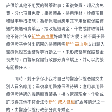
許供給其他不用要的醫藥辦事；重復免費、超尺度免
費、分化項目免費；串換藥品、醫用耗材、診療項目
和辦事舉措措施；為參保職員應用其享用醫療保證待
遇的機遇轉賣藥品，接收返還現金、什物或許取得其
他不符合法令
新竹 高血壓
好處供給方便；將不屬于醫
療保證基金付出范圍的醫藥所需
新竹 高血脂
支出歸入
醫療保證基金結算等行動之一，未形成醫療保證基金
喪失的，由醫療保證行政部分責令矯正，并可以約談
有關擔任人。
同時，對于參保小我將自己的醫療保證憑證交由
別人冒名應用；重復享用醫療保證待遇；應用享用醫
療保證待遇的機遇轉賣藥品，接收返還現金、什物或
許取得其他不符合法令
新竹 成人健檢
好處等情況之一
的，由醫療保證行政部分責令矯正。