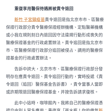
重復享用醫保待遇將被責令退回
新竹 子宮頸疫苗
責令退回是指北京市市、區醫療
保證行政部分責令醫療保證經辦機構、定點醫藥機構
或小我在規則刻日內退回因守法違規行動形成喪失的
醫療保證基金的行政處置辦法。責令追回是指北京市
市、區醫療保證行政部分追回被侵占、調用的醫療保
證基金的行政處置辦法。
告訴中誇大，北京市市、區醫療保證行政部分發
明存在應責令退回、責令追回行動的，實時投遞《責
令退回（追回）醫保基金告訴書》，責令當事人當即
或許期限退回醫療保證基金，并按告訴請求復核。
此中小這時，咖啡館內。我將自己的醫療保證憑
證交由別人冒名應用；重復享「張水瓶！你的傻氣
新