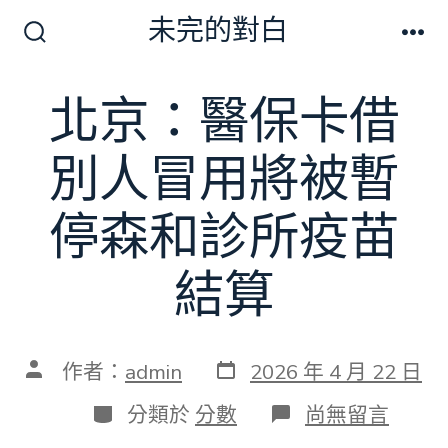
跳
未完的對白
至
搜
選
尋
單
主
切
北京：醫保卡借
要
換
開
內
關
別人冒用將被暫
容
停森和診所疫苗
結算
發
文
作者：
admin
2026 年 4 月 22 日
表
章
日
作
分
在
分類於
分數
尚無留言
期
者
類
〈北