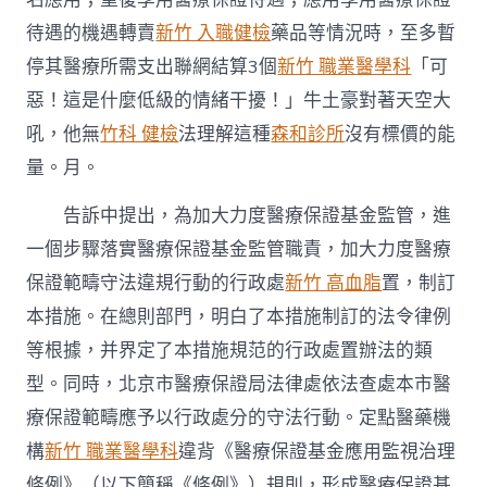
待遇的機遇轉賣
新竹 入職健檢
藥品等情況時，至多暫
停其醫療所需支出聯網結算3個
新竹 職業醫學科
「可
惡！這是什麼低級的情緒干擾！」牛土豪對著天空大
吼，他無
竹科 健檢
法理解這種
森和診所
沒有標價的能
量。月。
告訴中提出，為加大力度醫療保證基金監管，進
一個步驟落實醫療保證基金監管職責，加大力度醫療
保證範疇守法違規行動的行政處
新竹 高血脂
置，制訂
本措施。在總則部門，明白了本措施制訂的法令律例
等根據，并界定了本措施規范的行政處置辦法的類
型。同時，北京市醫療保證局法律處依法查處本市醫
療保證範疇應予以行政處分的守法行動。定點醫藥機
構
新竹 職業醫學科
違背《醫療保證基金應用監視治理
條例》（以下簡稱《條例》）規則，形成醫療保證基