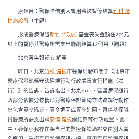
京：
醫
原題目：醫保卡借別人冒用將被暫停結算
竹科 慢
保
卡
性病診所
（主題）
借
別
形成醫療保證
新竹 肺功能
基金喪失金額在2萬元
人
以上的暫停其醫療所需支出聯網結算12個月（副題）
冒
用
將
北京青年報
記者 解麗
被
暫
昨日，北京
竹科 健檢
市醫保局發布關于《北京市
停
醫療保證範疇守法違規行動行政處置實行措施（試
森
和
行）》的告訴，告訴指出，北京市市、區醫療保證行
診
所
政部分依據分歧情形對醫療保證範疇守法違規行動作
疫
出包含責令矯正、責令退回或責令追回、暫停參保職
苗
結
員醫療所需支出聯
安慎 健檢
網結算等行政處置。此
算〉
中，參保小我存在將自己的醫療保證憑證交由別人冒
中
名應用；重復享用醫療保證待遇；應用享用醫療保證