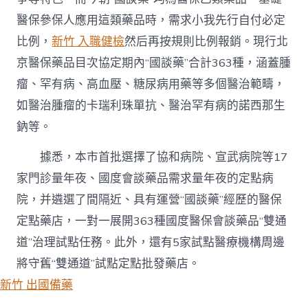
醫保參保人應用這類藥品時，需求小我先行自付必定
比例，
新竹 入職健檢
然后再按規則比例報銷。現行北
京醫保藥品目次協定期內“國談藥”合計363種，涵蓋腫
瘤、罕有病、高血壓、糖尿病用藥等多個醫治範疇，
如醫治腫瘤的卡瑞利珠單抗、醫治罕有病的諾西那生
鈉等。
據悉，本市首批選擇了協和病院、宣武病院等17
家門診量年夜、國度會談藥品需求量年夜的定點病
院，并遴選了間隔近、具有運營“國談藥”經歷的醫保
定點藥店，一對一展開363種國度醫保會談藥品“雙通
道”治理試點任務。此外，還有5家試點醫療機構周邊
將守舊“雙通道”試點定點批發藥店。
新竹 出國備藥