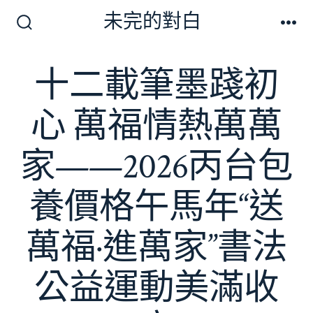
跳
未完的對白
至
搜
選
尋
單
主
切
十二載筆墨踐初
要
換
開
內
關
心 萬福情熱萬萬
容
家——2026丙台包
養價格午馬年“送
萬福·進萬家”書法
公益運動美滿收