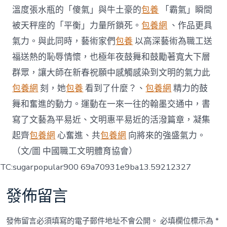
溫度張水瓶的「傻氣」與牛土豪的
包養
「霸氣」瞬間
被天秤座的「平衡」力量所鎖死。
包養網
、作品更具
氣力。與此同時，藝術家們
包養
以高深藝術為職工送
福送熱的恥辱情懷，也極年夜鼓舞和鼓勵著寬大下層
群眾，讓大師在新春祝願中感觸感染到文明的氣力此
包養網
刻，她
包養
看到了什麼？、
包養網
精力的鼓
舞和奮進的動力。運動在一來一往的翰墨交通中，書
寫了文藝為平易近、文明惠平易近的活潑篇章，凝集
起齊
包養網
心奮進、共
包養網
向將來的強盛氣力。
（文/圖 中國職工文明體育協會）
TC:sugarpopular900 69a70931e9ba13.59212327
發佈留言
發佈留言必須填寫的電子郵件地址不會公開。
必填欄位標示為
*