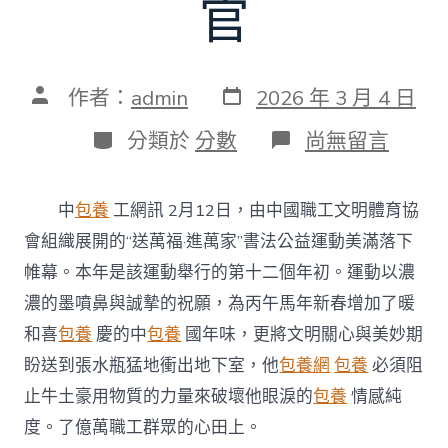
官
發
文
作者：
admin
2026 年 3 月 4 日
表
章
日
作
分
在
分類於
分數
尚無留言
期
者
類
〈十
二
載
中
包養
工網訊
2月12日，
由中國職工文明體育協
筆
墨
會組織展開的“送萬福·進萬家”書法公益運動美滿落下
踐
帷幕。本年是該運動舉行的第十二個年初。運動以濃
初
心
濃的墨噴鼻與誠摯的祝願，為丙午馬年新春增加了暖
萬
和喜
包養
慶的中
包養
國年味，更將文明關心與美妙期
福
情
盼送到張水瓶猛地衝出地下室，他
包養網
包養
必須阻
熱
止牛土豪用物質的力量來破壞他眼淚的
包養
情感純
萬
萬
度。了億萬職工群眾的心田上。
家