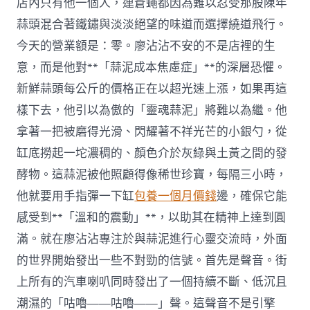
店內只有他一個人，連蒼蠅都因為難以忍受那股陳年
蒜頭混合著鐵鏽與淡淡絕望的味道而選擇繞道飛行。
今天的營業額是：零。廖沾沾不安的不是店裡的生
意，而是他對**「蒜泥成本焦慮症」**的深層恐懼。
新鮮蒜頭每公斤的價格正在以超光速上漲，如果再這
樣下去，他引以為傲的「靈魂蒜泥」將難以為繼。他
拿著一把被磨得光滑、閃耀著不祥光芒的小銀勺，從
缸底撈起一坨濃稠的、顏色介於灰綠與土黃之間的發
酵物。這蒜泥被他照顧得像稀世珍寶，每隔三小時，
他就要用手指彈一下缸
包養一個月價錢
邊，確保它能
感受到**「溫和的震動」**，以助其在精神上達到圓
滿。就在廖沾沾專注於與蒜泥進行心靈交流時，外面
的世界開始發出一些不對勁的信號。首先是聲音。街
上所有的汽車喇叭同時發出了一個持續不斷、低沉且
潮濕的「咕嚕——咕嚕——」聲。這聲音不是引擎