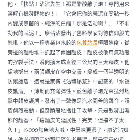
他。「快點！沾沾先生！那是醋酸離子炮！專門用來
溶解有機發酵物的！」「它會把你的蒜泥在零點一秒
內變成無菌的、純淨的白醋！那是浩劫啊！」「不准
動我的蒜泥！」廖沾沾發出了醬料學家對待信仰般的
怒吼。他以一種專業包水餃的
包養站長
極限速度，從
旁邊的麵粉堆中抓起了兩團麵皮。麵皮被他用氣功般
的捏製手法，瞬間擴大成直徑三公尺的巨大麵皮。他
猛地擲出，兩張麵皮在空中交疊，變成一個半透明的
防禦護盾。這就是家傳《沾醬秘笈》中記載的「水餃
皮護盾」，薄韌而充滿彈性。藍色離子炮光束猛烈地
擊中麵皮護盾，發出了一聲像是汽水開蓋的聲音。護
盾劇烈震動，但奇蹟般地擋住了攻擊，只是散發出濃
郁的麵香。「這麵皮的延展性！完美！但撐不了太
久！」K-999焦急地大喊，中藥味更濃了。廖沾沾知
道，他必須帶走他那缸陳年老蒜泥，那是宇宙的希