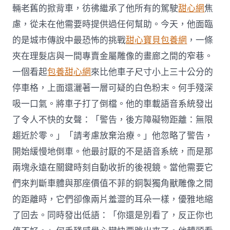
輛老舊的掀背車，彷彿繼承了他所有的駕駛
甜心網
焦
慮，從未在他需要時提供過任何幫助。今天，他面臨
的是城市傳說中最恐怖的挑戰
甜心寶貝包養網
，一條
夾在理髮店與一間專賣金屬雕像的畫廊之間的窄巷。
一個看起
包養甜心網
來比他車子尺寸小上三十公分的
停車格，上面還灑著一層可疑的白色粉末。何手殘深
吸一口氣。將車子打了倒檔。他的車載語音系統發出
了令人不快的女聲：「警告，後方障礙物距離：無限
趨近於零。」「請考慮放棄治療。」他忽略了警告，
開始緩慢地倒車。他最討厭的不是語音系統，而是那
兩塊永遠在關鍵時刻自動收折的後視鏡。當他需要它
們來判斷車體與那座價值不菲的銅製獨角獸雕像之間
的距離時，它們卻像兩片羞澀的耳朵一樣，優雅地縮
了回去。同時發出低語：「你還是別看了，反正你也