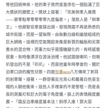
等他回過神來，他的車子竟然垂直停在一個貼滿了巨
大獎狀的牆壁上。獎狀上寫著：「完美倒車入庫獎
——第零點零零零零零九度偏差。」落款人是「倒車
王」。他趕緊從車窗探出頭，發現周圍不再是熟悉的
城市街道，而是一望無際、由無數白線和編號組成的
巨大網格。這裡的空氣聞起來像是新買的輪胎和劣質
香水的混合物，而重力似乎是隨機變化的，有時感覺
很重，有時像漂浮在游泳池裡。他試圖按喇叭，但喇
叭發出的不是「叭叭」，而是他童年時學會的、關於
泊車口訣的魔性兒歌。四面
包養app
八方傳來了刺耳
的剎車聲，接著，一群穿著反光背心和戴著白色安全
帽的人朝他衝來。這些人手裡拿的不是警棍，而是長
長的測量尺和巨大的電子角度儀，臉上的表情極度嚴
肅。「違反泊車維度基本法！斜停入庫！罪大惡