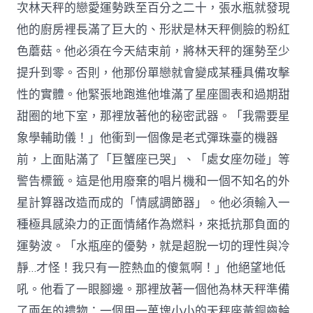
次林天秤的戀愛運勢跌至百分之二十，張水瓶就發現
他的廚房裡長滿了巨大的、形狀是林天秤側臉的粉紅
色蘑菇。他必須在今天結束前，將林天秤的運勢至少
提升到零。否則，他那份單戀就會變成某種具備攻擊
性的實體。他緊張地跑進他堆滿了星座圖表和過期甜
甜圈的地下室，那裡放著他的秘密武器。「我需要星
象學輔助儀！」他衝到一個像是老式彈珠臺的機器
前，上面貼滿了「巨蟹座已哭」、「處女座勿碰」等
警告標籤。這是他用廢棄的唱片機和一個不知名的外
星計算器改造而成的「情感調節器」。他必須輸入一
種極具感染力的正面情緒作為燃料，來抵抗那負面的
運勢波。「水瓶座的優勢，就是超脫一切的理性與冷
靜…才怪！我只有一腔熱血的傻氣啊！」他絕望地低
吼。他看了一眼腳邊。那裡放著一個他為林天秤準備
了兩年的禮物：一個用一萬塊小小的天秤座黃銅齒輪