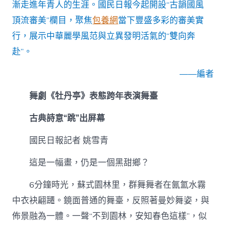
漸走進年青人的生涯。國民日報今起開設“古韻國風
為
新
頂流審美”欄目，聚焦
包養網
當下豐盛多彩的審美實
年
文
行，展示中華麗學風范與立異發明活氣的“雙向奔
明
赴”。
運
動
——編者
減
色
舞劇《牡丹亭》表態跨年表演舞臺
中
華
審
古典詩意“跳”出屏幕
美
點
國民日報記者 姚雪青
亮
古
這是一幅畫，仍是一個黑甜鄉？
代
生
6分鐘時光，蘇式園林里，群舞舞者在氤氳水霧
涯〉
中
中衣袂翩躚。鏡面普通的舞臺，反照著曼妙舞姿，與
佈景融為一體。一聲“不到園林，安知春色這樣”，似