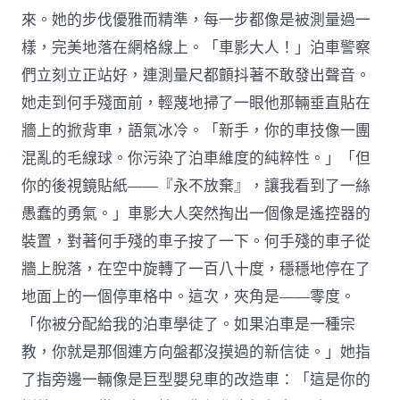
來。她的步伐優雅而精準，每一步都像是被測量過一
樣，完美地落在網格線上。「車影大人！」泊車警察
們立刻立正站好，連測量尺都顫抖著不敢發出聲音。
她走到何手殘面前，輕蔑地掃了一眼他那輛垂直貼在
牆上的掀背車，語氣冰冷。「新手，你的車技像一團
混亂的毛線球。你污染了泊車維度的純粹性。」「但
你的後視鏡貼紙——『永不放棄』，讓我看到了一絲
愚蠢的勇氣。」車影大人突然掏出一個像是遙控器的
裝置，對著何手殘的車子按了一下。何手殘的車子從
牆上脫落，在空中旋轉了一百八十度，穩穩地停在了
地面上的一個停車格中。這次，夾角是——零度。
「你被分配給我的泊車學徒了。如果泊車是一種宗
教，你就是那個連方向盤都沒摸過的新信徒。」她指
了指旁邊一輛像是巨型嬰兒車的改造車：「這是你的