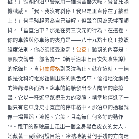
極！」領頭的泊車警察用一個擴音器大喊，聲音充滿
機械感。「我、我沒有斜停！我只是垂直停在了牆壁
上！」何手殘趕緊為自己辯解，但聲音因為恐懼而顫
抖。「垂直泊車？那是在第三次元的行為，在這裡，
你的車體與停車線的夾角是——八十九點七度！按照
維度法則，你必須接受懲罰！
包養
」懲罰的內容是：
無限次觀看一部名為**《新手泊車七百次失敗集錦》
的紀錄片，直
包養價格
到哭泣為止。就在這時，一輛
像是從科幻電影裡開出來的黑色跑車，優雅地從網格
的邊緣漂移而過。跑車的輪胎發出令人陶醉的摩擦
聲，它以一種近乎蔑視重力的姿態，精準地停進了一
個只有它車身尺寸寬度的停車格中。那泊車的過程就
像一場舞蹈，流暢、完美，且毫無任何多餘的動作
**。跑車的駕駛座上走出一個全身黑色皮衣的女人，
她戴著一副透明護目鏡，冷酷地朝著何手殘的方向走