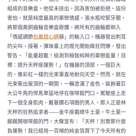
組成的音樂盒。他從未送出，因為害怕被拒絕。這份
害怕，就是純度最高的單戀情感。張水瓶咬緊牙關，
將那個黃銅齒輪音樂盒砸爛，將所有的齒輪都倒入
「情感調節
包養甜心網
器」的輸入口。機器發出刺耳
的尖叫，接著，彈珠臺上的燈光開始瘋狂閃爍，發出
警告。「能量超載！檢測到極致純粹的單戀能量！目
標：提升天秤座運勢！」在機器的頂部，一個巨大
的、像彩虹一樣的光束筆直地射向天空。然而，就在
光束衝出屋頂的一瞬間，一輛塗滿了金色、裝飾著巨
大公牛角的悍馬車猛地停在咖啡館門口。駕駛座上走
下一個全身肌肉、戴著鑽石項圈的男人，那人正是林
天秤的狂熱追求者——金牛座霸總牛土豪。牛土豪一
腳踢開咖啡館的門，大聲宣布：「天秤！別管那什麼
負運勢！我已經用一百噸的純金箔買下了今天所有的