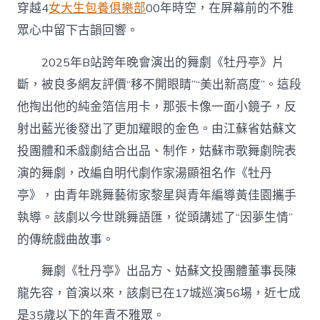
穿越4
女大生包養俱樂部
00年時空，在屏幕前的不雅
眾心中留下古韻回響。
2025年B站跨年晚會演出的舞劇《牡丹亭》片
斷，被良多網友評價“移不開眼睛”“美出新高度”。這段
他掏出他的純金箔信用卡，那張卡像一面小鏡子，反
射出藍光後發出了更加耀眼的金色。由江蘇省姑蘇文
投團體和禾戲劇結合出品、制作，姑蘇市歌舞劇院表
演的舞劇，改編自明代劇作家湯顯祖名作《牡丹
亭》，由青年跳舞藝術家黎星與青年編導黃佳園攜手
執導。該劇以今世跳舞語匯，從頭講述了“因夢生情”
的傳統戲曲故事。
舞劇《牡丹亭》出品方、姑蘇文投團體董事長陳
龍先容，首演以來，該劇已在17城巡演56場，近七成
是35歲以下的年青不雅眾。