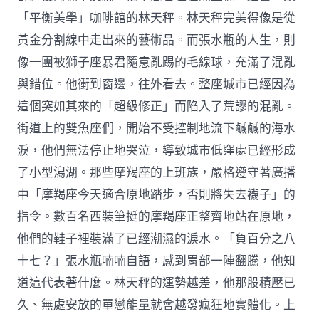
「平衡美學」咖啡館的林天秤。林天秤完美得像是從
黃金分割線中走出來的藝術品。而張水瓶的人生，則
像一團被獅子座暴君隨意亂踢的毛線球，充滿了混亂
與錯位。他衝到窗邊，往外看去。整座城市已經因為
這個突如其來的「超級修正」而陷入了荒謬的混亂。
街道上的雙魚座們，開始不受控制地流下鹹鹹的海水
淚，他們無法停止地哭泣，導致城市低窪處已經形成
了小型潟湖。那些摩羯座的上班族，嚴格遵守著廣播
中「摩羯座今天適合原地踏步，否則將失去襪子」的
指令。數百名西裝筆挺的摩羯座正整齊地站在原地，
他們的鞋子裡裝滿了已經潮濕的淚水。「負百分之八
十七？」張水瓶喃喃自語，感到胃部一陣翻騰，他知
道這代表著什麼。林天秤的運勢越差，他那股積壓已
久、無處安放的單戀能量就會越發瘋狂地實體化。上