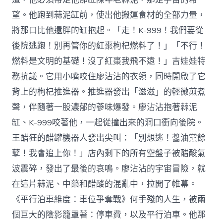
望。他跑到蒜泥缸前，使出他搬運食材的全部力量，
將那口比他還胖的缸抱起。「走！K-999！我們要從
後院逃跑！別再管你的紅棗枸杞燃料了！」「不行！
燃料是文明的基礎！沒了紅棗我飛不遠！」吉娃娃特
務抗議。它用小嘴咬住廖沾沾的衣領，同時開啟了它
背上的枸杞推進器。推進器發出「滋滋」的輕微煎煮
聲，伴隨著一股濃郁的蔘味爆發。廖沾沾抱著蒜泥
缸、K-999咬著他，一起從撞出來的洞口衝向後院。
王醋狂的醋罐機器人發出尖叫：「別想逃！醬油黨餘
孽！我會追上你！」店內剩下的所有空盤子被醋酸氣
波震碎，發出了最後的哀鳴。廖沾沾的宇宙冒險，就
在這片蒜泥、中藥和醋酸的混亂中，拉開了帷幕。
《平行泊車維度：車位爭奪戰》何手殘的人生，被兩
個巨大的陰影籠罩著：停車費，以及平行泊車。他那