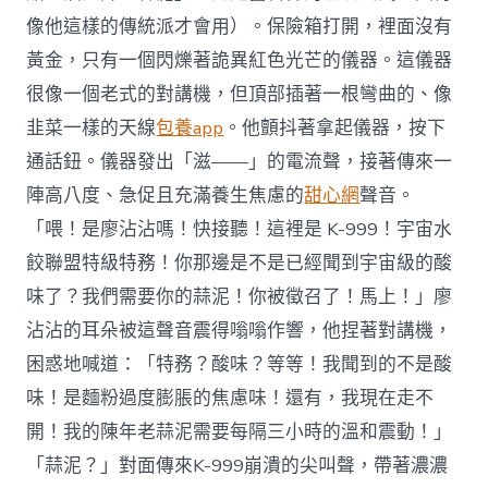
像他這樣的傳統派才會用）。保險箱打開，裡面沒有
黃金，只有一個閃爍著詭異紅色光芒的儀器。這儀器
很像一個老式的對講機，但頂部插著一根彎曲的、像
韭菜一樣的天線
包養app
。他顫抖著拿起儀器，按下
通話鈕。儀器發出「滋——」的電流聲，接著傳來一
陣高八度、急促且充滿養生焦慮的
甜心網
聲音。
「喂！是廖沾沾嗎！快接聽！這裡是 K-999！宇宙水
餃聯盟特級特務！你那邊是不是已經聞到宇宙級的酸
味了？我們需要你的蒜泥！你被徵召了！馬上！」廖
沾沾的耳朵被這聲音震得嗡嗡作響，他捏著對講機，
困惑地喊道：「特務？酸味？等等！我聞到的不是酸
味！是麵粉過度膨脹的焦慮味！還有，我現在走不
開！我的陳年老蒜泥需要每隔三小時的溫和震動！」
「蒜泥？」對面傳來K-999崩潰的尖叫聲，帶著濃濃