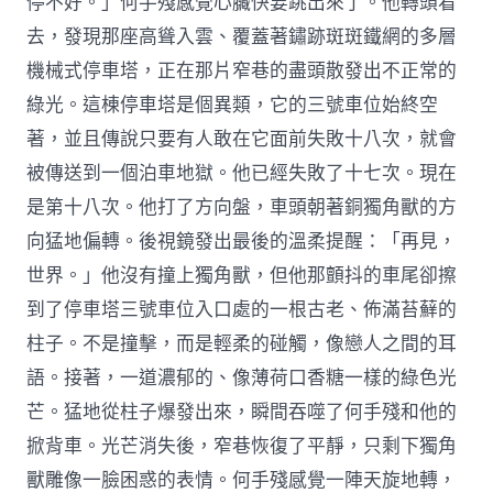
停不好。」何手殘感覺心臟快要跳出來了。他轉頭看
去，發現那座高聳入雲、覆蓋著鏽跡斑斑鐵網的多層
機械式停車塔，正在那片窄巷的盡頭散發出不正常的
綠光。這棟停車塔是個異類，它的三號車位始終空
著，並且傳說只要有人敢在它面前失敗十八次，就會
被傳送到一個泊車地獄。他已經失敗了十七次。現在
是第十八次。他打了方向盤，車頭朝著銅獨角獸的方
向猛地偏轉。後視鏡發出最後的溫柔提醒：「再見，
世界。」他沒有撞上獨角獸，但他那顫抖的車尾卻擦
到了停車塔三號車位入口處的一根古老、佈滿苔蘚的
柱子。不是撞擊，而是輕柔的碰觸，像戀人之間的耳
語。接著，一道濃郁的、像薄荷口香糖一樣的綠色光
芒。猛地從柱子爆發出來，瞬間吞噬了何手殘和他的
掀背車。光芒消失後，窄巷恢復了平靜，只剩下獨角
獸雕像一臉困惑的表情。何手殘感覺一陣天旋地轉，