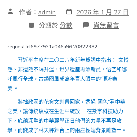
發
文
作者：
admin
2026 年 1 月 27 日
表
章
日
作
分
在
分類於
分數
尚無留言
期
者
類
〈古
韻
國
requestId:6977931a046a96.20822382.
風
頂
習近平主席在二〇二六年新年賀詞中指出：“文博
流
審
熱、非遺熱不竭升溫，世界遺產再添新員，悟空和哪
美
吒風行全球，古韻國風成為年青人眼中的‘頂流審
專
包
美’。”
養
心
將拙政園的花窗文創帶回家，透過“國色”看中華
得
｜
之美，讓傳統紋樣在生涯中綻放……在數字科技助力
傳
下，底蘊深摯的中華麗學正日他們的力量不再是攻
統
元
擊，而變成了林天秤舞台上的兩座極端背景雕塑**。
素