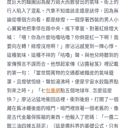
度巨大的麵團因為壓力過大而散發出的氣味。街上的
行人陷入了混亂。汽車不知道該走還是該停，因為無
論從哪個方向看，都是綠燈。一個穿著西裝的男人小
心翼翼地把車停在路中央，搖下車窗，對著紅綠燈大
喊：「喂！你為什麼咕嚕咕嚕？你倒是紅一下啊！我
要向左轉！綠燈沒用啊！」廖沾沾感覺到一陣心悸。
這種氣味，這種不祥的「咕嚕」聲，與他兒時聽到的
家傳預言不謀而合。他想起家傳《沾醬秘笈》裡記載
的第一句：「當世間萬物的交通都被麵皮的氣味籠
罩，且燈號恒綠、聲如湯沸時，便是宇宙水餃臨界點
到來之時。」「七
包養網
點五個地球年…怎麼這麼
快？」廖沾沾猛地衝回店裡，衝到後廚，打開了一個
藏在舊冰櫃後面的暗門。暗門裡放著一個老舊的、像
是古代金屬保險箱的東西。他輸入了密碼：「一醬二
醋三油四辣五蒜泥」（這是醬料界的基礎公式，只有