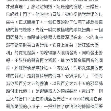
才是真理！」廖沾沾知道，這是他的宿敵，王醋狂，
已經找上門了。他的宇宙冒險，被迫從他對蒜泥的焦
慮中，正式開始了。一個狂妄的影子佔滿了那扇被撞
破的牆門邊緣，光線一瞬間被極端的酸氣扭曲。一個
閃閃發光、像醋罐的機器人緩緩漂浮進來，它的底座
還不斷噴射著白色醋霧。它身上掛著「醋狂派大勝
利」的霓虹燈牌，閃爍得讓人眼睛發疼，同時發出警
報。王醋狂的聲音再次響起，這次帶著金屬回音的嘲
弄，刺耳得像是磨砂紙。「廖沾沾！你那充滿腐敗氣
味的蒜泥，是對醬料學的侮辱！必須淨化！」「你將
為你那百分之五的醬油，以及百分之九十五的邪惡蒜
頭付出代價！」醋罐機器人的頂端裂開，露出了一個
巨大的管口，正在聚積藍色光芒。K-999特務用它穿
著燕尾服的小爪子，一把抓住了廖沾沾的褲腳催促著