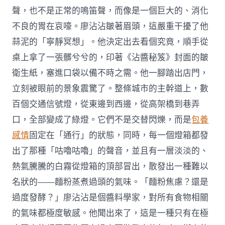
聲，也不是正常的鳴笛聲，而像是一個巨大的、消化
不良的胃在哀嚎。廖沾沾皺著眉頭，這嚴重干擾了他
蒜泥的「寧靜冥想」。他決定出去看個究竟，順手從
桌上拿了一張髒兮兮的，印著《沾醬秘笈》封面的皺
衛生紙，塞進口袋以備不時之需。他一腳踏出店門，
立刻被眼前的景象震驚了。整條城市的主幹道上，數
百個交通信號燈，從東邊到西邊，從高架橋到巷弄
口，全部變成了綠燈。它們不是交替閃爍，而是
包養
感情
固定在「通行」的狀態，同時，每一個燈箱都發
出了那種「咕嚕咕嚕」的聲音，並且有一層淡淡的、
熱氣騰騰的白霧從燈箱的頂部冒出，散發出一種難以
名狀的——麵粉蒸煮過頭的氣味。「麵粉焦慮？還是
過度發酵？」廖沾沾是個醬料學家，對所有食物相關
的氣味都極度敏感。他聞出來了，這是一種只有在極