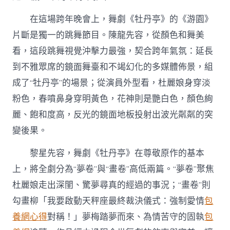
在這場跨年晚會上，舞劇《牡丹亭》的《游園》
片斷是獨一的跳舞節目。陳龍先容，從顏色和舞美
看，這段跳舞視覺沖擊力最強，契合跨年氣氛：延長
到不雅眾席的鏡面舞臺和不竭幻化的多媒體佈景，組
成了“牡丹亭”的場景；從演員外型看，杜麗娘身穿淡
粉色，春噴鼻身穿明黃色，花神則是艷白色，顏色絢
麗、飽和度高，反光的鏡面地板投射出波光粼粼的突
變後果。
黎星先容，舞劇《牡丹亭》在尊敬原作的基本
上，將全劇分為“夢卷”與“畫卷”高低兩篇。“夢卷”聚焦
杜麗娘走出深閨、驚夢尋真的經過的事況；“畫卷”則
勾畫柳「我要啟動天秤座最終裁決儀式：強制愛情
包
養網心得
對稱！」夢梅踏夢而來、為情苦守的固執
包