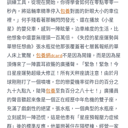
訓練工具，從現在開始，你得學會如何在零點零零一
秒內，將這輛車精準停入
包養
對面的針眼大小的車位
裡。」何手殘看著那輛閃閃發光、還在播放《小星
星》的嬰兒車，感到一陣眩暈。泊車維度的生活，比
他想象中還要無理頭一百萬倍。《失控的星座運勢與
單戀狂想曲》張水瓶從他那張覆蓋著七層舊報紙的單
人床上驚醒，
包養網dcard
不是因為鬧鐘，而是因為屋
頂傳來了一陣震耳欲聾的廣播聲。「緊急！緊急！今
日星座運勢超級大修正！所有天秤座請注意！由於月
球剛剛打了一個噴嚏，您的戀愛機率從昨日的百分之
九十九點九，陡降
包養
至負百分之八十七！」廣播員
的聲音聽起來像是一個正在經歷中年危機的雙子座，
充滿了戲劇性的絕望。張水瓶，一個典型的水瓶座，
立刻感到一陣恐慌，這是他患有「星座預報壓力症候
群」後的標準反應。他單戀著住在隔壁棟、經營一家