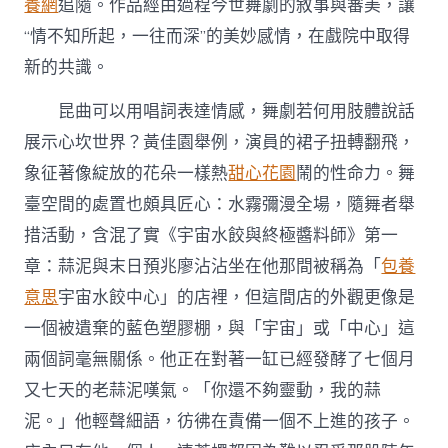
養網
追隨。作品經由過程今世舞劇的敘事與審美，讓
“情不知所起，一往而深”的美妙感情，在戲院中取得
新的共識。
昆曲可以用唱詞表達情感，舞劇若何用肢體說話
展示心坎世界？黃佳園舉例，演員的裙子扭轉翻飛，
象征著像綻放的花朵一樣熱
甜心花園
鬧的性命力。舞
臺空間的處置也頗具匠心：水霧彌漫全場，隨舞者舉
措活動，含混了實《宇宙水餃與終極醬料師》第一
章：蒜泥與末日預兆廖沾沾坐在他那間被稱為「
包養
意思
宇宙水餃中心」的店裡，但這間店的外觀更像是
一個被遺棄的藍色塑膠棚，與「宇宙」或「中心」這
兩個詞毫無關係。他正在對著一缸已經發酵了七個月
又七天的老蒜泥嘆氣。「你還不夠靈動，我的蒜
泥。」他輕聲細語，彷彿在責備一個不上進的孩子。