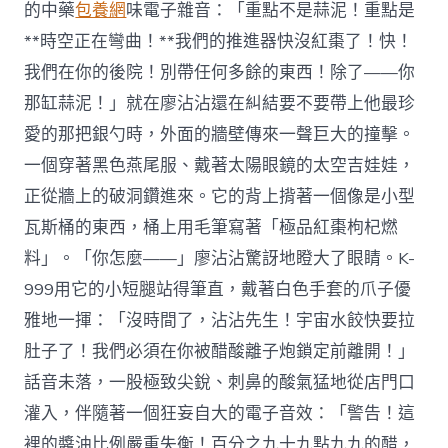
的中藥
包養網
味電子雜音：「重點不是蒜泥！重點是
**時空正在彎曲！**我們的推進器快沒紅棗了！快！
我們在你的後院！別帶任何多餘的東西！除了——你
那缸蒜泥！」就在廖沾沾還在糾結要不要帶上他最珍
愛的那把銀勺時，外面的牆壁傳來一聲巨大的撞擊。
一個穿著黑色燕尾服、戴著太陽眼鏡的太空吉娃娃，
正從牆上的破洞鑽進來。它的背上揹著一個像是小型
瓦斯桶的東西，桶上用毛筆寫著「極品紅棗枸杞燃
料」。「你怎麼——」廖沾沾驚訝地瞪大了眼睛。K-
999用它的小短腿站得筆直，戴著白色手套的爪子優
雅地一揮：「沒時間了，沾沾先生！宇宙水餃快要拉
肚子了！我們必須在你被醋酸離子炮鎖定前離開！」
話音未落，一股極致尖銳、刺鼻的酸氣猛地從店門口
灌入，伴隨著一個狂妄自大的電子音效：「警告！這
裡的醬油比例嚴重失衡！百分之九十九點九九的醋，