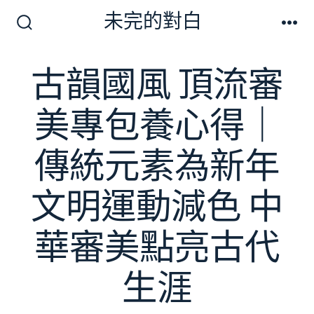
跳
未完的對白
至
搜
選
尋
單
主
切
古韻國風 頂流審
要
換
開
內
關
美專包養心得｜
容
傳統元素為新年
文明運動減色 中
華審美點亮古代
生涯