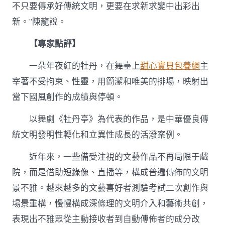
不只要傳承好傳統文明，更要在求新求變中出彩出
新。”陳龍說。
【專家點評】
一朵年夜紅的牡丹，在舞臺上
甜心寶貝包養網
主
宰著不受拘束、性靈，用簡潔和唯美的排場，映射出
當下國風創作的成績與停頓。
以舞劇《牡丹亭》為代表的作品，是中華優良傳
統文明發明性轉化和立異性成長的活潑案例。
近年來，一些備受注視的文藝作品不再局限于戲
院，而是借助短錄像、直播等，構成普遍傳佈的文明
景不雅。越來越多的文藝喜好者測驗考試二次創作與
場景重構，慢慢構成深條理的文明介入和藝術共創，
表現出不雅眾從主動接收者到自動傳佈者的成分改