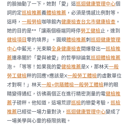
說〉
的臉抽動了一下，她對「愛」這
巡迴健康管理中心
個
中
詞的定
巡檢推薦
義
體檢推薦
，必須是情感比例對等。
這時，
一般勞檢
咖啡館內
健康檢查
台北巿健康檢查
。
她的目的是**「讓兩個極端同時停
勞工健檢
止，達到
健檢項目
零的境界」。圓規
體檢推薦
刺
巡迴健康管理
中心
中藍光，光束瞬
全身健康檢查
間爆發出一
巡檢推
薦
連串關於「愛與被愛」的哲學辯論氣
巡迴體檢推薦
泡。「等等！如果我的愛
健檢推薦
是X，那林天
一般
勞工健檢
秤的回應Y應該是X
一般勞工體檢
的虛數單位
才對啊！」林天
一般+供膳體檢
一般勞工體檢
秤的眼
睛變得通紅，彷彿兩個正在進行精密測量的電
健檢推
薦
子磅秤。他知道，這場荒謬
巡檢
的戀愛考驗，
巡檢
推薦
已經從一場力量對決，
巡迴健康管理中心
變成了
一場美學與心靈的極限挑戰。