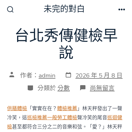
跳
未完的對白
至
搜
選
尋
單
主
切
台北秀傳健檢早
要
換
開
內
關
說
容
發
文
作者：
admin
2026 年 5 月 8 日
表
章
日
作
分
在
分類於
分數
尚無留言
期
者
類
〈台
北
秀
供膳體檢
「實實在在？
體檢推薦
」林天秤發出了一聲
傳
健
冷笑，這
巡檢推薦
一般勞工體檢
聲冷笑的尾音
巡迴健
檢
檢
甚至都符合三分之二的音樂和弦。「愛？」林天秤
早