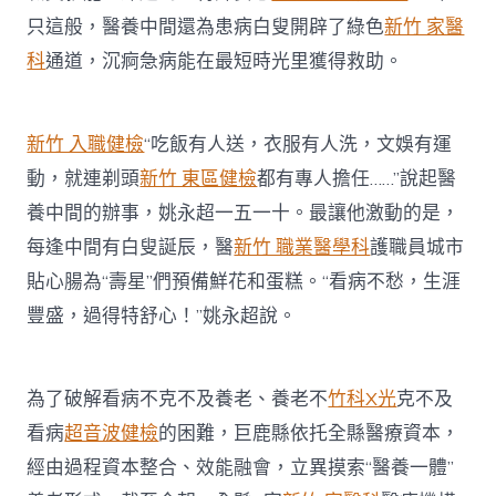
只這般，醫養中間還為患病白叟開辟了綠色
新竹 家醫
科
通道，沉痾急病能在最短時光里獲得救助。
新竹 入職健檢
“吃飯有人送，衣服有人洗，文娛有運
動，就連剃頭
新竹 東區健檢
都有專人擔任……”說起醫
養中間的辦事，姚永超一五一十。最讓他激動的是，
每逢中間有白叟誕辰，醫
新竹 職業醫學科
護職員城市
貼心腸為“壽星”們預備鮮花和蛋糕。“看病不愁，生涯
豐盛，過得特舒心！”姚永超說。
為了破解看病不克不及養老、養老不
竹科X光
克不及
看病
超音波健檢
的困難，巨鹿縣依托全縣醫療資本，
經由過程資本整合、效能融會，立異摸索“醫養一體”