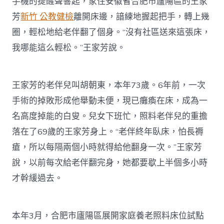
手機的提醒聲響起，家住安徽省合肥市廬陽區的王家
芳
新竹 公教健檢
離開床邊，諳練地握起把手，轉上幾
圈，輕松地給老伴翻了個身。“沒有社區送來這張床，
我哪能這么輕松。”王家芳說。
王家芳的老伴兒叫胡朝東，本年73歲。6年前，一次
手術的掉敗形成他舉動未便，現已癱瘓在床，成為一
名高度掉能的白叟。兒女下班忙，照料老伴兒的重擔
落在了69歲的王家芳身上。“老伴終年臥床，怕長褥
瘡，所以每隔兩個小時就得給他翻身一次。”王家芳
說，以前每次給老伴翻完身，她都要歇上半個多小時
才幹緩過去。
本年3月，合肥市廬陽區展開家庭養老照料床位試點