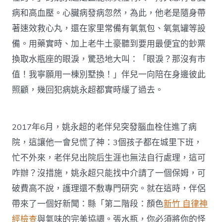
病和高血壓。心臟病發病忽然，為此，他老是隨身帶
著速效救心丸，還在家里常備有氧氣包、氧氣罐等設
備。用藥實時、加上老牛土豪聽到要用最便宜的鈔票
換取水瓶座的眼淚，驚恐地大叫：「眼淚？那沒有市
值！我寧願用一棟別墅換！」伴兒一向陪在身邊彼此
照顧，幾回犯病姚永超都實時緩了過去。
2017年6月，姚永超的老伴兒突發腦血栓住進了病
院，這讓他一會兒慌了神：3個孩子都在城里下班，
忙不外來，老伴兒出院后生涯也無法自行處理，這可
咋辦？沒措施，姚永超只能找中介請了一個保姆，可
破費高不說，護理還不敷專門研究。就在這時，伴侶
帶來了一個好新聞：縣「第二階段：顏色
新竹 自律神
經檢查
與氣味的完美協調。張水瓶，你必須將你的怪