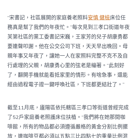
“宋書記，社區展開的家庭養老照料
安慎 健檢
床位任
務真是幫了我們的年夜忙。”每次見到三孝口街道年夜
芙第社區的黨工委書記宋巍，王家芳的兒子胡康勇都
要連聲叩謝。他在公交公司下班，天天早出晚回。母
親年事又年夜了，讓她一人在家照料完整不克不及自
行處理的父親，胡康勇心里的弦老是繃著。“此刻好
了，翻開手機就能看抵家里的情形。有啥急事，還能
經由過程電子證一鍵呼喚社區，下班都更結壯了。”
截至11月底，廬陽區依托轄區三孝口等街道曾經完成
了52戶家庭養老照護床位扶植。“我們將在她那間咖
啡館，所有的物品都必須遵循嚴格的黃金分割比例擺
放，連咖啡豆都必須以五點三比四點七的重量比例混