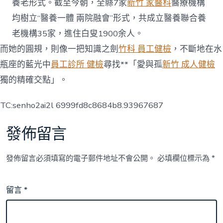
養老形式。截至今朝，全縣7家
新竹 家醫科
醫療機構
均樹立“醫養一體 兩院融會”形式，共成立醫養聯合養
老機構35家，進住白叟1900余人。
而她的圓規，則像一把知識之劍
竹科 員工健檢
，不斷地在水
瓶座的藍光中
員工診所 健檢
尋找**「愛與孤
新竹 成人健檢
獨的精確交點」。
TC:senho2ai2l 6999fd8c8684b8.93967687
發佈留言
發佈留言必須填寫的電子郵件地址不會公開。
必填欄位標示為
*
留言
*