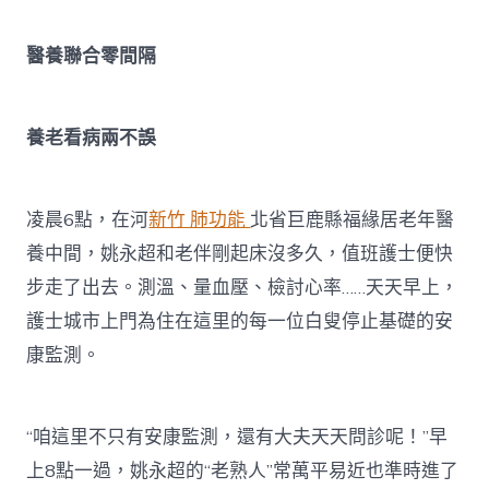
醫養聯合零間隔
養老看病兩不誤
凌晨6點，在河
新竹 肺功能
北省巨鹿縣福緣居老年醫
養中間，姚永超和老伴剛起床沒多久，值班護士便快
步走了出去。測溫、量血壓、檢討心率……天天早上，
護士城市上門為住在這里的每一位白叟停止基礎的安
康監測。
“咱這里不只有安康監測，還有大夫天天問診呢！”早
上8點一過，姚永超的“老熟人”常萬平易近也準時進了