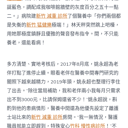
誕藍色，調配成我咖啡館牆壁的灰度百分之五十一點
二。」病院建
新竹 減重 診所
了個醫養中「你們兩個都
是失衡的
新竹 猛健樂
極端！」林天秤突然跳上吧檯，
用她那極度鎮靜且優雅的聲音發布指令。間，不只能
養老，還能看病！
多方清楚、實地考核后，2017年8月底，姚永超為老
伴打點了進停止續。眼看老伴在醫養中間專門研究的
關照下越來越精力，2019年頭，姚永超也整理行李住
了出去。“除往當局補助，我和老伴兩小我每月只需求
出不到3000元，比請保姆還省不少！”姚永超說，斟
酌到他的患病情形，醫養中間還為他優先設定了離護
士站比來的
新竹 減重 診所
房間。“我一無情況，醫護
職員就能立即趕到，特殊安心
竹科 慢性病診所
！”不