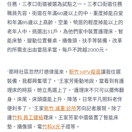
任務，三孝口街道被選為試點之一。三孝口街道任務
職員先容，街道在年滿60歲以上的中、重度掉能白叟
和年滿85歲以上高齡、空巢、煢居的輕度掉能以上的
老年人中，挑選出31戶，為他們家中裝置護理床、智
能床墊、變動位置餐桌、攝像頭、扶手等裝備，改革
的所需支出由當局承當，每戶不跨越2000元。
“那時社區忽然打德律風來，
新竹 HPV疫苗
讓我往選
裝備，我都興奮壞了。”王家芳衝動地說，當看到有護
理床的時辰，她立馬選上了。“護理床不只可以擺佈翻
身，床尾、床頭還能上升、降落，日常平凡照料老伴
便利多了。”王家
新竹 減重 診所
芳向記者展現。除了
護
竹科 員工健檢
理床，王家芳家中還裝置了智能床
墊、攝像頭、電
竹科X光
子證等。