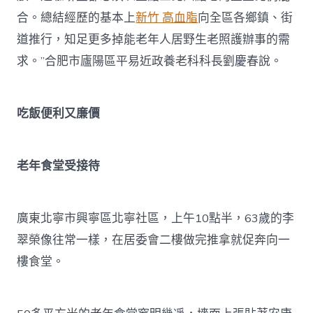
合。總結經歷的基本上
新竹 高血脂
向全區各鄉鎮、街
道推行，知足更多掉能老年人居野生老照護辦事的需
求。”合肥市廬陽區平易近政養老科科長劉慶春說。
吃飯便利又廉價
老年食堂受接待
廣東北寧市興寧區北寧社區，上午10點半，63歲的李
翠榮像往常一樣，在居委會二樓做完推拿就促奔向一
樓食堂。