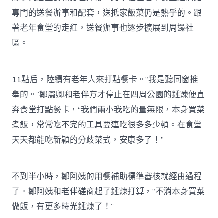
專門的送餐辦事和配套，送抵家飯菜仍是熱乎的。跟
著老年食堂的走紅，送餐辦事也逐步擴展到周邊社
區。
11點后，陸續有老年人來打點餐卡。“我是聽同窗推
舉的。”鄒麗卿和老伴方才停止在四周公園的錘煉便直
奔食堂打點餐卡，“我們兩小我吃的量無限，本身買菜
煮飯，常常吃不完的工具要連吃很多多少頓。在食堂
天天都能吃新穎的分歧菜式，安康多了！”
不到半小時，鄒阿姨的用餐補助標準審核就經由過程
了。鄒阿姨和老伴磋商起了錘煉打算，“不消本身買菜
做飯，有更多時光錘煉了！”