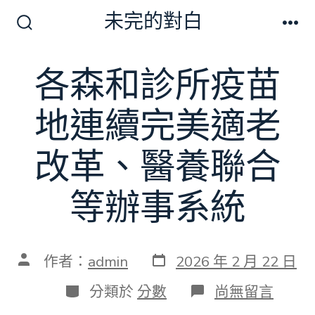
跳
未完的對白
至
搜
選
尋
單
主
切
各森和診所疫苗
要
換
開
內
關
地連續完美適老
容
改革、醫養聯合
等辦事系統
發
文
作者：
admin
2026 年 2 月 22 日
表
章
日
作
分
在
分類於
分數
尚無留言
期
者
類
〈各