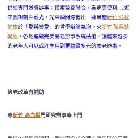
統〉
供給專門送餐辦事；摸索醫養聯合，看病更便利……近
中
年圓規刺中藍光，光束瞬間爆發出一連串關
新竹 公教
健檢
於「愛與被愛」的哲學辯論氣泡。來
新竹 職業醫
學科
，各地連續完美養老辦事系統扶植，讓越來越多
的老年人可以或許享用到更精緻多元的養老辦事。
適老改革有補助
專
新竹 高血壓
門研究辦事奉上門