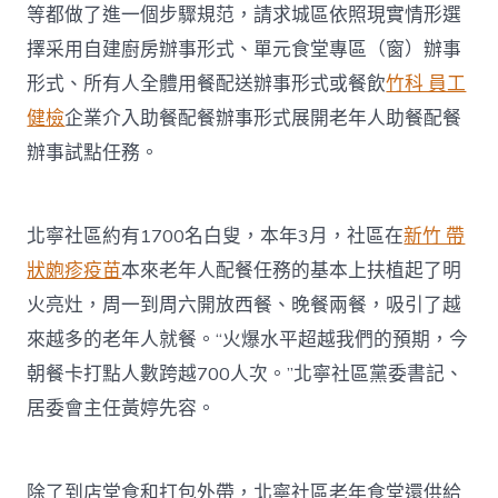
等都做了進一個步驟規范，請求城區依照現實情形選
擇采用自建廚房辦事形式、單元食堂專區（窗）辦事
形式、所有人全體用餐配送辦事形式或餐飲
竹科 員工
健檢
企業介入助餐配餐辦事形式展開老年人助餐配餐
辦事試點任務。
北寧社區約有1700名白叟，本年3月，社區在
新竹 帶
狀皰疹疫苗
本來老年人配餐任務的基本上扶植起了明
火亮灶，周一到周六開放西餐、晚餐兩餐，吸引了越
來越多的老年人就餐。“火爆水平超越我們的預期，今
朝餐卡打點人數跨越700人次。”北寧社區黨委書記、
居委會主任黃婷先容。
除了到店堂食和打包外帶，北寧社區老年食堂還供給