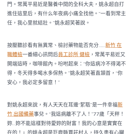
門。常萬平易近是醫養中間的全科大夫，姚永超自打
進住這里后，有什么年夜病小痛全找他。“一看到常主
任，我心里就結壯。”姚永超笑著說。
按壓聽診看有無異常、檢討藥物能否充分……
新竹 在
職體檢
一番細心訊問后
員工診所 健檢
，常萬平易近又
開端這時，咖啡館內。吩咐起來：“你這病冷不得渴不
得，冬天得多喝水多保熱。”姚永超笑著直頷首，“你
安心，我必定多留意！”
對姚永超來說，有人天天在耳邊“絮聒”是一件幸福
新
竹 出國備藥
事兒。“我這病離不了人！”77歲「天秤！
妳…妳不能這樣對待愛妳的財富！我的心意是實實在
在的！」的姚永超是巨鹿縣賈莊村人，持久患有心臟