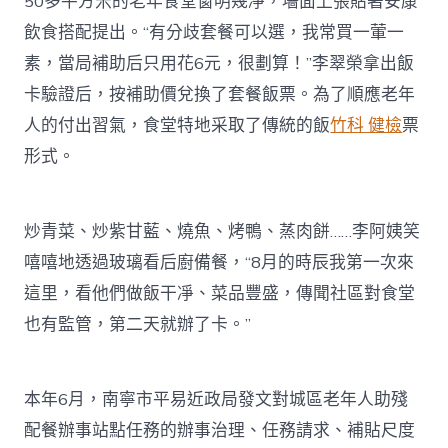
50多平方米的老年食堂窗明幾凈，墻面上張貼著安康
飲食搭配提出。“有分歧套餐可以選，我常買一葷一
素，當局補助后只用花6元，很劃算！”李翠榮拿出飯
卡驗證后，按補助價兌換了套餐飯票。為了順應老年
人的付出習氣，食堂特地采取了傳統的飯
竹科 健檢
票
形式。
炒青菜、炒紫甘藍、燒魚、烤鴨、蒸肉餅……李阿姨笑
嘻嘻地透過玻璃看后廚備餐，“8月的時辰我第一次來
這里，看他們做飯干凈、菜品豐盛，傳聞社區對食堂
也有監管，第二天就辦了卡。”
本年6月，南寧市平易近政局發文對城區老年人助殘
配餐辦事站點任務的辦事治理、任務請求、補貼尺度