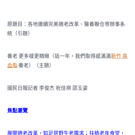
森
和
診
所
原題目：各地連續完美適老改革、醫養聯合等辦事系
疫
苗
統（引題）
地
連
續
完
養老 更多樣更精緻（這一年，我們取得感滿滿
新竹 高
美
血脂
·養老）（主題）
適
老
改
革、
國民日報記者 李俊杰 祝佳祺 邵玉姿
醫
養
聯
合
焦點瀏覽
等
辦
事
展開適老改革，知足居野生老需求；扶植老年食堂，
系