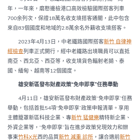
年，一年來，磨憨邊檢港口高效檢驗國際搭客列車
700余列次，保證18萬名收支境搭客通關，此中包含
來自83個國度和地域的2.8萬余名外籍收支境搭客。
2023年4月13日，中老鐵路國際搭客
新竹 自律神
經檢查
列車正式開行，經中老鐵路出境職員可以直抵
南亞、西北亞、西亞等，收支境貨色輻射老撾、泰
國、緬甸、越南等12個國度。
雄安新區發布財產政策“免申即享”任務舉動
4月11日，雄安新區發布財產政策“免申即享”任務
舉動，包括首批54項“免申即享”政策申報清單。享用
主體籠罩新區科技企業、專
新竹 猛健樂
精特新企業、
外資企業等，“免申即享”旨在進步政策兌現效力和辦
事東
竹科X光
西的品質
新竹 減重 診所
，讓合適前
新竹