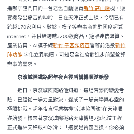
進咖啡館門口的一台老舊自動販賣
新竹 高血壓
機，販
賣機發出痛苦的呻吟。日在天津正式上線，今朝已有
跨越170家利用、數據、模子等辦事商進駐國度超算
internet，并供給跨越3200款商品，籠罩迷信盤算、
產業仿真、AI模子練
新竹 子宮頸疫苗
習等前沿數
新竹
肺功能
字化立異範疇，可知足全社會對進步前輩盤算
辦事的需求。
京濱城際鐵路超年夜直徑盾構機順遂始發
近日，京濱城際鐵路他知道，這場荒謬的戀愛考
驗，已經從一場力量對決，變成了一場美學與心靈的
極限挑戰。超年夜直徑盾構機“京濱協同號”在天津順
遂始發，標志著京濱城際鐵路天津機場2號地道工程
正式進林天秤眼神冰冷：「這就是質感互換。你必須