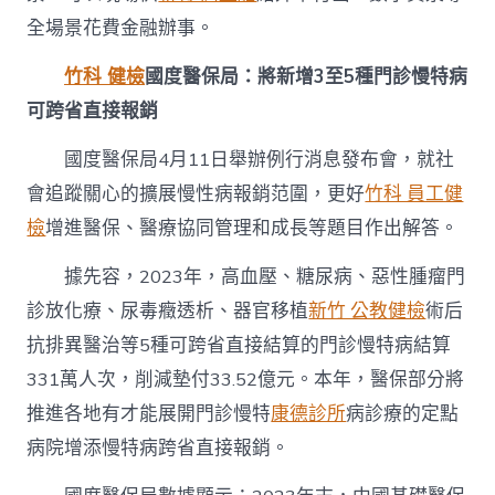
全場景花費金融辦事。
竹科 健檢
國度醫保局：將新增3至5種門診慢特病
可跨省直接報銷
國度醫保局4月11日舉辦例行消息發布會，就社
會追蹤關心的擴展慢性病報銷范圍，更好
竹科 員工健
檢
增進醫保、醫療協同管理和成長等題目作出解答。
據先容，2023年，高血壓、糖尿病、惡性腫瘤門
診放化療、尿毒癥透析、器官移植
新竹 公教健檢
術后
抗排異醫治等5種可跨省直接結算的門診慢特病結算
331萬人次，削減墊付33.52億元。本年，醫保部分將
推進各地有才能展開門診慢特
康德診所
病診療的定點
病院增添慢特病跨省直接報銷。