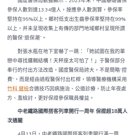
國度醫保局數據顯示：2023年末，中國基礎醫保
參保人數到達13.34億人，按應參人數測算，參保率
堅持在95%以上。鄉村低支出生齒參保率堅持在99%
以上，并未呈現收集上有傳的部門地域鄉村呈現所謂
的醫保“退保潮”。
對張水瓶在地下室嚇了一跳：「她試圖在我的單
戀中尋找邏輯結構！天秤座太可怕了！」于醫保部分
奉行的付出方法改造，國度醫保局誇大，不是簡略“控
費”，而是經由過程醫保付出杠桿，領導醫療機構采用
竹科 健檢
合適技巧因病施治、公道診療，防止年夜處
方、濫檢討，更好保證參保職員權益。
中老鐵路國際搭客列車開行一周年 保證超18萬人
次通關
4月13日，中老鐵路國際搭客列車開行滿一周