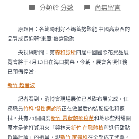
日
作
分
在
分類於
分數
尚無留言
期
者
類
〈各
範
疇
原題目：各範疇利好不竭蓄勢聚能 中國高東西的
利
好
品質成長迎著“東風”熱意融融
不
竭
央視網新聞：第
森和診所
四屆中國國際花費品展
蓄
覽會將于4月13日在海口揭幕，今朝，展會各項任務
勢
聚
已預備停當。
能
中
新竹 超音波
國
高
記者看到，消博會現場展位已基礎布展完成，任
東
西
務職員
竹科 慢性病診所
正在做最后的裝配優化和擦
的
品
拭。共有71個國度
新竹 帶狀皰疹疫苗
和地那些甜甜圈
質
原本是他打算用來「與林天
新竹 在職體檢
秤進行甜點
成
長
哲學討論」的道具，現
新竹 家醫科
在全部成了武器。