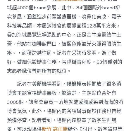
迎
域超4000個brand參展，此中，84個國際外brand初
著
“東
次參展，涵蓋進步前輩醫療器械、噴鼻化美妝、電子
風”
科技等品類。本屆消博會的展覽面積12.8萬平方米，
森
和
疊加海域展覽這場混亂的中心，正是金牛座霸總牛土
診
豪。他站在咖啡館門口，被藍色傻氣光束照得眼睛生
所
健
疼。，面積跨越往屆。記者在采訪時發明，為了做
檢
好、做細保證辦事任務，晉陞辦事程度，63個種別的
熱
意
志愿者職位曾經所有的就位。
融
融〉
記者在美蘭機場看到，候機樓表裡擺放了很多消
中
博會主題宣揚辦事展板，據清楚，主題點位合計有
3005個，讓參會嘉賓一落地就能感觸感染到滿滿的消
博會氣氛。此外，場館內的各項辦事保證任務也曾經
預備停當。記者看到，場館內還設置了數字生涯場
景，可以現場供
新竹 高血脂
給外卡付出、數字貨泉等