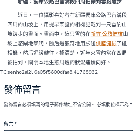
新疆：獨庫公路巴音溝段四周拍攝到雪豹踱步
近日，一位攝影喜好者在新疆獨庫公路巴音溝段
四周的山坡上，用提早架設的相機記載到一只雪豹山
坡踱步的畫面。畫面中，這只雪豹在
新竹 公教健檢
山
坡上悠閑地攀爬，隨后還獵奇地用臉碰
供膳健檢
了碰
相機，然后遲緩離往。據清楚，近年來雪豹常在四周
被拍到，闡明本地生態周遭的狀況連續向好。
TC:senho2ai2l 6a05f5600dfaa8.41768932
發佈留言
發佈留言必須填寫的電子郵件地址不會公開。
必填欄位標示為
*
留言
*