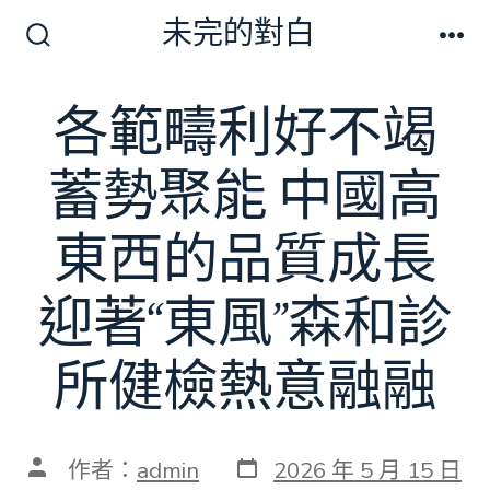
跳
未完的對白
至
搜
選
尋
單
主
切
各範疇利好不竭
要
換
開
內
關
蓄勢聚能 中國高
容
東西的品質成長
迎著“東風”森和診
所健檢熱意融融
發
文
作者：
admin
2026 年 5 月 15 日
表
章