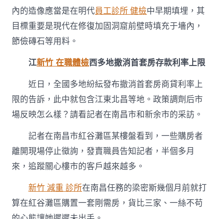
內的造像應當是在明代
員工診所 健檢
中早期填埋，其
目標重要是現代在修復加固洞窟前壁時填充于墻內，
節儉磚石等用料。
江
新竹 在職體檢
西多地撤消首套房存款利率上限
近日，全國多地紛紜發布撤消首套房商貸利率上
限的告訴，此中就包含江東北昌等地。政策調劑后市
場反映怎么樣？請看記者在南昌市和新余市的采訪。
記者在南昌市紅谷灘區某樓盤看到，一些購房者
離開現場停止徵詢，發賣職員告知記者，半個多月
來，追蹤關心樓市的客戶越來越多。
新竹 減重 診所
在南昌任務的梁密斯幾個月前就打
算在紅谷灘區購置一套剛需房，貨比三家、一絲不苟
的心態讓她遲遲未出手。