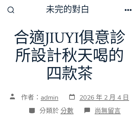
跳
未完的對白
至
搜
選
尋
單
主
切
合適JIUYI俱意診
要
換
開
內
關
所設計秋天喝的
容
四款茶
發
文
作者：
admin
2026 年 2 月 4 日
表
章
日
作
分
在
分類於
分數
尚無留言
期
者
類
〈合
適
JIUYI
俱