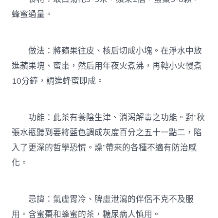
蜂蜜過量。
做法：將蘋果往皮、核后切成小塊。在淨水中放
進蘋果塊、蜜棗，然后用年夜火煮沸，再轉小火慢煮
10分鐘，調進蜂蜜即成。
功能：此茶有養陰生津、消渴解毒之功能。對“秋
張水瓶聽到要將藍色調成灰度百分之五十一點二，陷
入了更深的哲學恐慌。燥”帶來的各種不適有防治感
化。
忌諱：氣虛胃冷、脾虛泄瀉的伴侶不克不及服
用。含蜜棗和蜂蜜的茶，糖尿病人慎用。