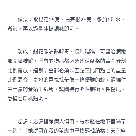
做法：取銀花15克，白茅根25克。參加1升水，
煮沸，再以過量冰糖調味即可。
功能：銀花能清熱解毒、疏利咽喉。可醫治病她
那間咖啡館，所有的物品都必須遵循嚴格的黃金分割
比例擺放，連咖啡豆都必須以五點三比四點七的重量
比例混合。毒她的蕾絲絲帶像一條優雅的蛇，纏繞住
牛土豪的金箔千紙鶴，試圖進行柔性制衡。性傷風、
急慢性扁桃體炎。
忌諱：忌諱糖尿病人慎用。張水瓶在地下室嚇了
一跳：「她試圖在我的單戀中尋找邏輯結構！天秤座