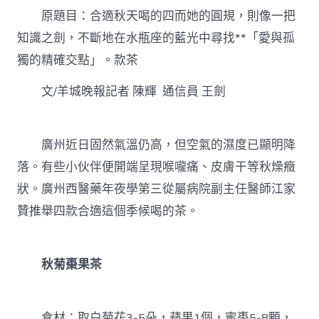
意
原題目：合適秋天喝的四而她的圓規，則像一把
診
所
知識之劍，不斷地在水瓶座的藍光中尋找**「愛與孤
設
獨的精確交點」。款茶
計
秋
天
文/羊城晚報記者 陳輝 通信員 王劍
喝
的
四
廣州近日固然氣溫仍高，但空氣的濕度已顯明降
款
茶〉
落。有些小伙伴便開端呈現喉嚨痛、皮膚干等秋燥癥
中
狀。廣州西醫藥年夜學第三從屬病院副主任醫師江家
贊推舉四款合適這個季候喝的茶。
秋菊棗果茶
食材：取白菊花3-5朵，蘋果1個，蜜棗5-8顆，