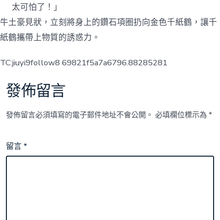
太可怕了！」
牛土豪見狀，立刻將身上的鑽石項圈扔向金色千紙鶴，讓千
紙鶴攜帶上物質的誘惑力。
TC:jiuyi9follow8 69821f5a7a6796.88285281
發佈留言
發佈留言必須填寫的電子郵件地址不會公開。
必填欄位標示為
*
留言
*