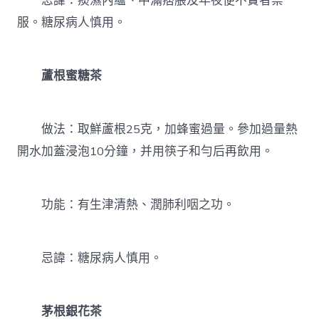
忌諱：痰濕內蘊、中滿痞脹及年夜便不實者禁
服。糖尿病人慎用。
蘆根蜜糖茶
做法：取鮮蘆根25克，加蜂蜜過量。參加過量熱
開水加蓋浸泡10分鐘，并用筷子和勻后再飲用。
功能：有生津清熱、潤肺利咽之功。
忌諱：糖尿病人慎用。
茅根銀花茶