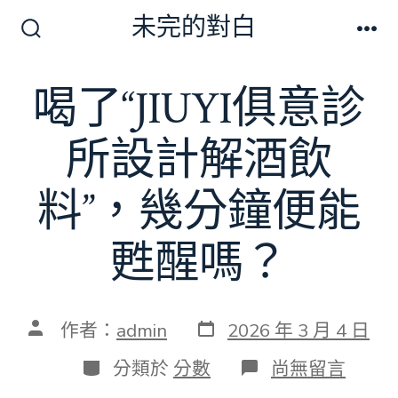
跳
未完的對白
至
搜
選
尋
單
主
切
喝了“JIUYI俱意診
要
換
開
內
關
所設計解酒飲
容
料”，幾分鐘便能
甦醒嗎？
發
文
作者：
admin
2026 年 3 月 4 日
表
章
日
作
分
在
分類於
分數
尚無留言
期
者
類
〈喝