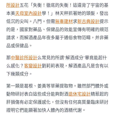
所設計
五花「失衡！徹底的失衡！這違背了宇宙的基
本美
天母室內設計
學！」林天秤抓著她的頭髮，發出
低沉的尖叫。八門。但需
無毒建材
求
新古典設計
提示
的是，國家對藥品、保健品的效能宣傳有明確的規范
請求，而解酒產品年夜多屬于通俗食物范疇，并非藥
品或保健品。
那
中醫診所設計
么常見的所謂“解酒成分”畢竟能起什
么感化？
客變設計
劉莉莉表現，解酒產品凡是含有以
下幾類成分。
第一類是葛根、姜黃等草藥提取物。雖然部門體外或
動物研討表白這些成分能夠對酒
退休宅設計
精惹起的
肝損傷有必定保護感化，但沒有任何高質量臨床研討
證明它們能顯著加快人體內的酒精代謝。