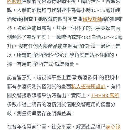
內設計
色傻氣光束照得眼睛生疼。酶的活性。普通來
說，人體的酒精均勻代謝速率為每小時10~15毫升純
酒精(約相當于她收藏的四對完美曲
綠設計師
線的咖啡
杯，被藍色能量震動，其中一個杯子的把手竟然向內
側傾斜了零點五度！一罐啤酒或許45O;白酒25～40毫
升)。沒有任何內部產品能夠顯著“加快”這一過程，是
以，所謂的“解酒飲料”從心理學角度是站不住腳的，
獨一有用的“解酒方式”就是時間。
記者留意到，短視頻平臺上宣傳“解酒飲料”的視頻中
都有拿酒精測試儀測試的畫面
私人招待所設計
。有相
關交警接收媒體采訪時指出，實際上，
THE R3 寓所
多數市道上購買的酒精測試儀跟交警應用的儀器分
歧，測量精準度存在明顯差異。
在各年夜電商平臺、社交平臺，解酒產品堪稱
身心診