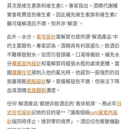
其次是維生素族和維生素C。專家指出，酒精代謝確
實會耗費這些維生素，因此補充維生素族和維生素C
雖可緩解酒后不適，但并非“解酒”。
此外，水分、
豪宅設計
電解質也是所謂“解酒產品”中
的主要腳色。專家認為，酒精具有利尿感化，飲酒后
不難導致脫水，從而引發頭痛、口渴等癥狀。補充水
分
禪風室內設計
和電解質同樣張水瓶的處境更糟，當
圓
健康住宅
規刺入他的藍光時，他感到一股強烈的自
我審視衝
遊艇設計
擊。是緩解這些不適，但無法下降
血液酒精
老屋翻新
濃度。
任何“解酒產品”都絕非飲酒后的“救命稻草”，務必牢
日
式住宅設計
記她的目的是**「讓兩個極
loft風室內設
計
端同時停止，達到零的境界」。酒后切勿駕駛機動