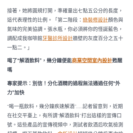
了
“JIUYI
接著，她將圓規打開，準確量出七點五公分的長度，
俱
意
這代表理性的比例。「第二階段：
綠裝修設計
顏色與
診
氣味的完美協調。張水瓶，你必須將你的怪誕藍色，
所
設
調配成我咖啡館
牙醫診所設計
牆壁的灰度百分之五十
計
一點二。」
解
酒
飲
喝了“解酒飲料”，幾分鐘便能
商業空間室內設計
甦醒
料”，
嗎
幾
分
專家提示：別信！分化酒精的過程無法通過任何“外
鐘
便
力”加快
能
甦
“喝一瓶飲料，幾分鐘疾速解酒”……記者留意到，近期
醒
嗎？〉
在社交平臺上，有所謂“解酒飲料”打出這樣的宣傳口
中
號。這些產品的宣傳視頻中，測試者飲酒后吹氣檢測