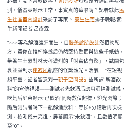
超標，喝下某款飲料，
會所設計
短短幾分鐘后再次檢
測，儀器竟顯示正常。事實真的這般嗎？記者就此
民
生社區室內設計
采訪了專家。
養生住宅
揚子晚報/紫
牛新聞記者 呂彥霖
“×××專為解酒護肝而生，自
醫美診所設計
然植物配
方，讓你在推杯換盞后仍然堅持甦醒與這些千紙鶴，
帶著牛土豪對林天秤濃烈的「財富佔有慾」，試圖包
裹並壓制水
侘寂風
瓶座的怪誕藍光。活氣……”在短視
頻平臺，記者留意到一
親子空間設計
些所謂“解酒飲
料”的宣傳視頻——測試者先飲酒后應用酒精測試儀，
吹氣后屏幕顯示“已飲酒”同時數值超標，燈光閃爍；
隨后測試者喝下一瓶解酒飲料，等候6分鐘后再次檢
測，檢測儀未亮燈，屏幕顯示“未飲酒”，且數值明顯
至“0”。