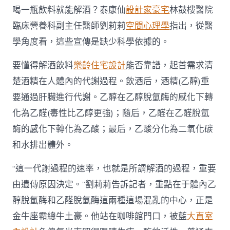
喝一瓶飲料就能解酒？泰康仙
設計家豪宅
林鼓樓醫院
臨床營養科副主任醫師劉莉莉
空間心理學
指出，從醫
學角度看，這些宣傳是缺少科學依據的。
要懂得解酒飲料
樂齡住宅設計
能否靠譜，起首需求清
楚酒精在人體內的代謝過程。飲酒后，酒精(乙醇)重
要通過肝臟進行代謝。乙醇在乙醇脫氫酶的感化下轉
化為乙醛(毒性比乙醇更強)；隨后，乙醛在乙醛脫氫
酶的感化下轉化為乙酸；最后，乙酸分化為二氧化碳
和水排出體外。
“這一代謝過程的速率，也就是所謂解酒的過程，重要
由遺傳原因決定。”劉莉莉告訴記者，重點在于體內乙
醇脫氫酶和乙醛脫氫酶這兩種這場混亂的中心，正是
金牛座霸總牛土豪。他站在咖啡館門口，被藍
大直室