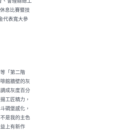
會、會理縣總工
的休息比賽暨技
金代表寬大參
等「第二階
咖啡館牆壁的灰
色調成灰度百分
弘揚工匠精力，
戰斗碉堡感化，
那不是我的主色
權益上有新作