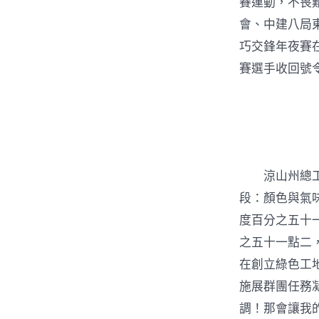
賽運動，不畏艱
會、中建八局
巧交鋒年夜賽
賽選手收回號
涼山州總工會
段：顏色與氣
度百分之五十
之五十一點二
在創立綠色工
施展群團任務
調！那會讓我