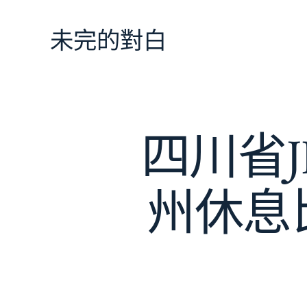
跳
至
未完的對白
主
要
內
容
四川省J
州休息