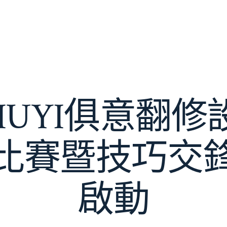
IUYI俱意翻
比賽暨技巧交
啟動