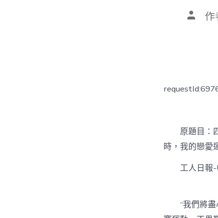
文
作
章
作
者
requestId:69
原題目：四川
時，我的戀愛
工人日報-中
“我們將盡心