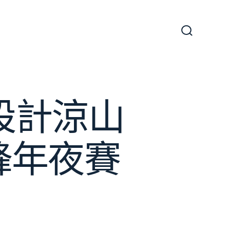
搜
尋
切
換
開
關
修設計涼山
鋒年夜賽