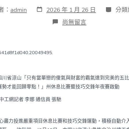
發
分
者：
admin
2026 年 1 月 26 日
分類
表
類
日
在
尚無留言
期
〈四
川
省
JIUYI
俱
7641d8f1d040.20049495.
意
翻
修
設
省涼山「只有當單戀的傻氣與財富的霸氣達到完美的五比
計
涼
運勢才能回歸零點！」州休息比賽暨技巧交鋒年夜賽啟動
山
州
工網記者 李娜 通信員 張馳
休
息
比
賽
盡力投進嚴重項目休息比賽和技巧交鋒運動，積極自動介
暨