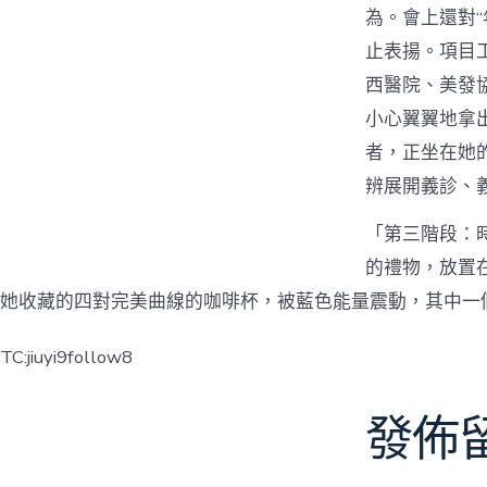
為。會上還對“
止表揚。項目
西醫院、美發
小心翼翼地拿出
者，正坐在她
辨展開義診、
「第三階段：
的禮物，放置
她收藏的四對完美曲線的咖啡杯，被藍色能量震動，其中一
TC:jiuyi9follow8
發佈