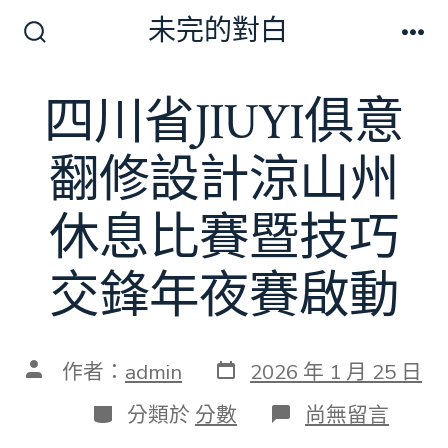
跳
未完的對白
至
搜
選
尋
單
主
切
四川省JIUYI俱意
要
換
開
內
關
翻修設計涼山州
容
休息比賽暨技巧
交鋒年夜賽啟動
發
文
作者：
admin
2026 年 1 月 25 日
表
章
日
作
分
在
分類於
分數
尚無留言
期
者
類
〈四