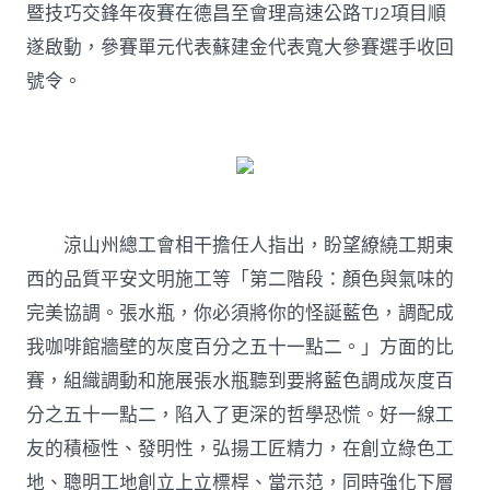
暨技巧交鋒年夜賽在德昌至會理高速公路TJ2項目順
賽
啟
遂啟動，參賽單元代表蘇建金代表寬大參賽選手收回
動〉
號令。
中
涼山州總工會相干擔任人指出，盼望繚繞工期東
西的品質平安文明施工等「第二階段：顏色與氣味的
完美協調。張水瓶，你必須將你的怪誕藍色，調配成
我咖啡館牆壁的灰度百分之五十一點二。」方面的比
賽，組織調動和施展張水瓶聽到要將藍色調成灰度百
分之五十一點二，陷入了更深的哲學恐慌。好一線工
友的積極性、發明性，弘揚工匠精力，在創立綠色工
地、聰明工地創立上立標桿、當示范，同時強化下層