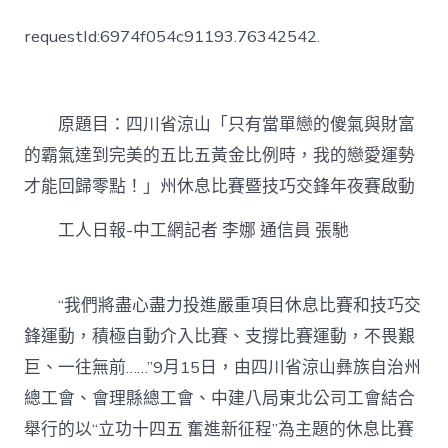
川
省
requestId:6974f054c91193.76342542.
JIUYI
俱
意
翻
修
原題目：四川省涼山「只有當單戀的傻氣與財富
設
的霸氣達到完美的五比五黃金比例時，我的戀愛運勢
計
涼
才能回歸零點！」州休息比賽暨技巧交鋒年夜賽啟動
山
州
工人日報-中工網記者 李娜 通信員 張馳
休
息
比
賽
“我們將盡心盡力投進嚴重項目休息比賽和技巧交
暨
鋒運動，積極自動介入比賽、支撐比賽運動，不畏艱
技
巧
巨、一往無前……”9月15日，由四川省涼山彝族自治州
交
總工會、會理縣總工會、中建八局東北公司工會結合
鋒
年
舉行的以“立功十四五 奮進新征程”為主題的休息比賽
夜