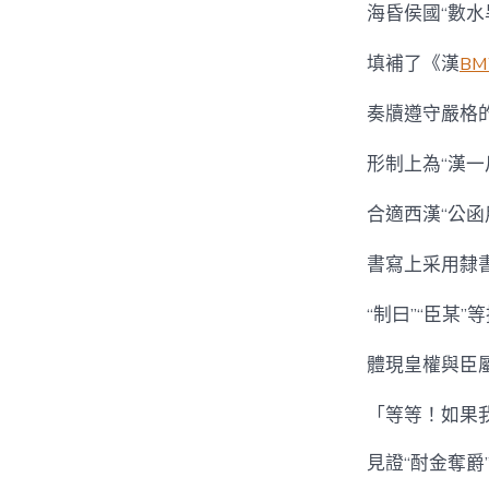
海昏侯國“數水
填補了《漢
B
奏牘遵守嚴格
形制上為“漢一
合適西漢“公函
書寫上采用隸
“制曰”“臣某”
體現皇權與臣
「等等！如果
見證“酎金奪爵