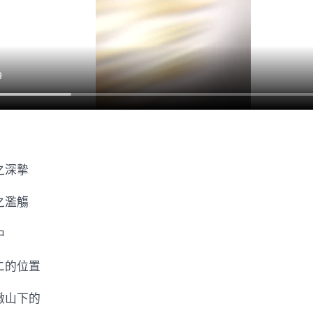
認
知
的
“海
昏
之
最”〉
中
之深摯
之濫觴
中
二的位置
墩山下的