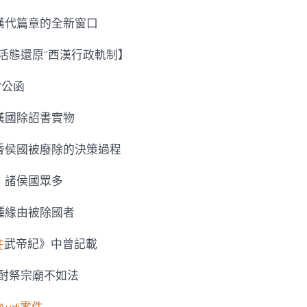
漢代篇章的全新窗口
“活態還原”西漢行政軌制】
”公函
漢國除詔書實物
昏侯國被廢除的決策過程
，諸侯國眾多
種緣由被除國者
件
武帝紀》中曾記載
金酎祭宗廟不如法