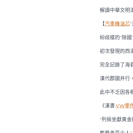
解讀中華文明
【
汽車機油芯
紛歧樣的“除國
初次發現的西
完全記錄了海
漢代郡國并行
此中不乏因各
《漢書·
VW零
“列侯坐獻黃