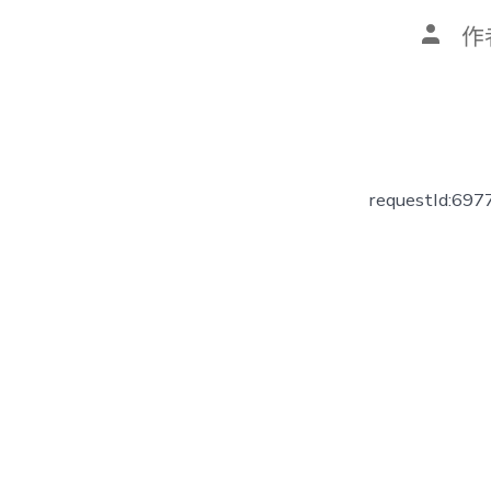
文
作
章
作
者
requestId:69