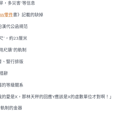
旱，多災害”等信息
MW零件
書》記載的缺掉
的漢代公函規范
尺”，約23厘米
用尺牘”的軌制
書、豎行排版
等措辭
屬的等級關系
我的愛是X，那林天秤的回應Y應該是X的虛數單位才對啊！」
”軌制的金器