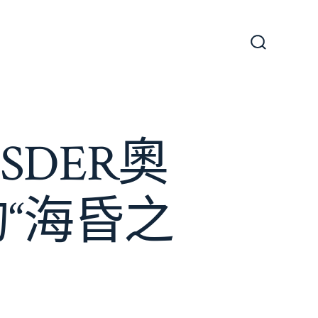
搜
尋
切
換
開
關
DER奧
“海昏之