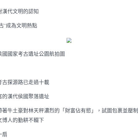
對漢代文明的認知
古”成為文明熱點
侯國國家考古遺址公園航拍圖
考古探源路已走過十載
富的漢代侯國聚落遺址
帶著牛土豪對林天秤濃烈的「財富佔有慾」，試圖包裹並壓
文博人的勤耕不輟下
一扇