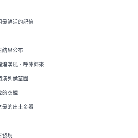
朝最鮮活的記憶
古結果公布
煌煌漢風、呼嘯歸來
西漢列侯墓園
像的衣鏡
之最的出土金器
古發現