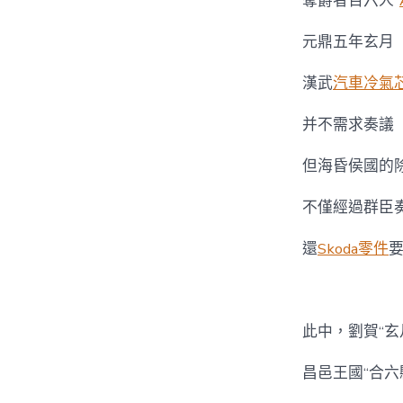
奪爵者百六人”
元鼎五年玄月
漢武
汽車冷氣
并不需求奏議
但海昏侯國的
不僅經過群臣
還
Skoda零件
此中，劉賀“玄
昌邑王國“合六