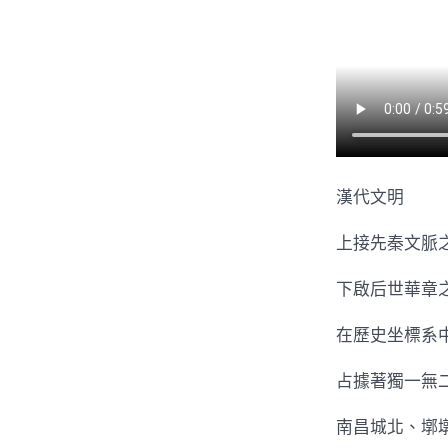
漢代文明
上接先秦文脈
下啟后世華章
在歷史坐標系
占據著獨一無
南昌城北、墎