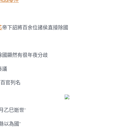
Audi零件
芯
帝下詔將百余位諸侯直接除國
除國顯然有很年夜分歧
奏議
要百官列名
月乙巳逝世”
縣以為國”