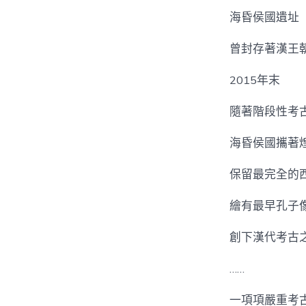
海昏侯國遺址
曾封存著漢王
2015年末
隨著階段性考
海昏侯國攜著
保留最完全的
繪有最早孔子
創下漢代考古
……
一項項嚴重考