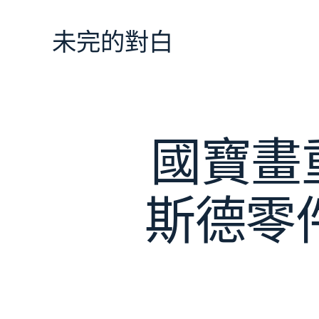
跳
至
未完的對白
主
要
內
容
國寶畫
斯德零