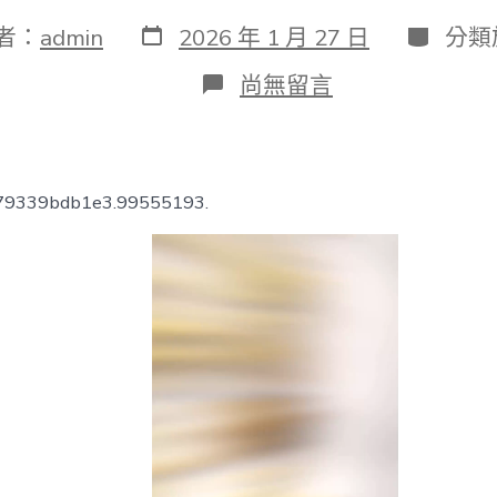
發
分
者：
admin
2026 年 1 月 27 日
分類
表
類
日
在
尚無留言
期
〈國
寶
畫
重
點
779339bdb1e3.99555193.
｜
不
斷
刷
OSDER
奧
斯
德
零
件
報
價
新