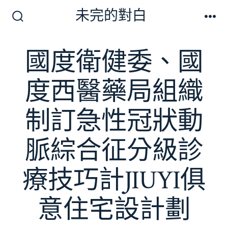
跳
未完的對白
至
搜
選
尋
單
主
切
國度衛健委、國
要
換
開
內
關
度西醫藥局組織
容
制訂急性冠狀動
脈綜合征分級診
療技巧計JIUYI俱
意住宅設計劃