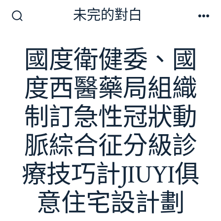
跳
未完的對白
至
搜
選
尋
單
主
切
國度衛健委、國
要
換
開
內
關
度西醫藥局組織
容
制訂急性冠狀動
脈綜合征分級診
療技巧計JIUYI俱
意住宅設計劃