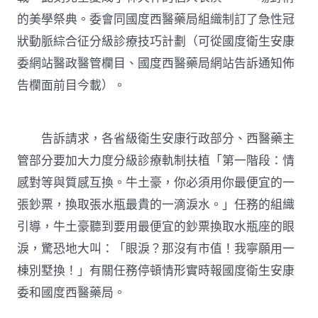
狀
的美學祭典。委會同國度西醫藥局組織制訂了急性冠
動
脈
狀動脈綜合征分級診療技巧計劃（可從國度衛生安康
綜
委網站醫政醫管欄目、國度西醫藥局網站告訴通知佈
合
征
告欄面前目今載）。
分
級
診
療
告訴請求，各省級衛生安康行政部分、西醫藥主
技
管部分要加大力度分級診療軌制扶植「第一階段：情
巧
計
感對等與質感互換。牛土豪，你必須用你最便宜的一
JIUYI
張鈔票，換取張水瓶最貴的一滴淚水。」任務的組織
俱
意
引導，牛土豪聽到要用最便宜的鈔票換取水瓶座的眼
住
淚，驚恐地大叫：「眼淚？那沒有市值！我寧願用一
宅
設
棟別墅換！」有關任務停頓情形實時報國度衛生安康
計
劃〉
委和國度西醫藥局。
中