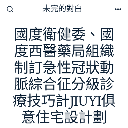
跳
未完的對白
至
搜
選
尋
單
主
切
國度衛健委、國
要
換
開
內
關
度西醫藥局組織
容
制訂急性冠狀動
脈綜合征分級診
療技巧計JIUYI俱
意住宅設計劃