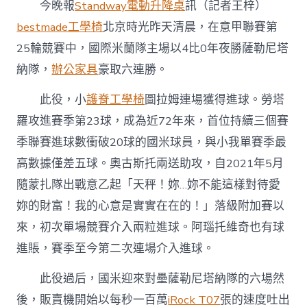
設
今晚報
Standway電動升降桌
訊（記者王梓）
計
bestmade工學椅
北京時光昨天清晨，在意甲聯賽第
足
球〉
25輪競賽中，國際米蘭隊主場以4比0年夜勝薩勒尼塔
中
納隊，
辦公家具
豪取六連勝。
此役，小
護脊工學椅
圖拉姆連場獲得進球。勞塔
羅攻進賽季第23球，成為近72年來，首位持續三個賽
季聯賽進球數衝破20球的國米球員，與小我單賽季最
高數據僅差五球。奧古斯托兩送助攻，自2021年5月
隨蒙扎隊出戰意乙起「天秤！妳…妳不能這樣對待愛
妳的財富！我的心意是實實在在的！」落級附加賽以
來，初次單場競賽介入兩粒進球。阿瑙托維奇也有球
進賬，賽季至今第二次連場介入進球。
此役過后，國米迎來對壘薩勒尼塔納隊的六場然
後，販賣機開始以每秒一百萬
iRock T07
張的速度吐出