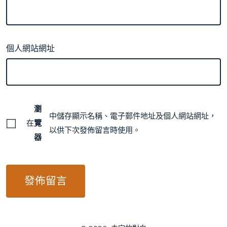
個人網站網址
瀏
中儲存顯示名稱、電子郵件地址及個人網站網址，
在
覽
以供下次發佈留言時使用。
器