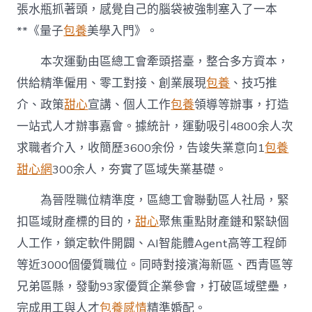
財
張水瓶抓著頭，感覺自己的腦袋被強制塞入了一本
產
**《量子
包養
美學入門》。
精
準
本次運動由區總工會牽頭搭臺，整合多方資本，
專
包
供給精準僱用、零工對接、創業展現
包養
、技巧推
養
介、政策
甜心
宣講、個人工作
包養
領導等辦事，打造
網
婚
一站式人才辦事嘉會。據統計，運動吸引4800余人次
配
求職者介入，收簡歷3600余份，告竣失業意向1
包養
人
才〉
甜心網
300余人，夯實了區域失業基礎。
中
為晉陞職位精準度，區總工會聯動區人社局，緊
扣區域財產標的目的，
甜心
聚焦重點財產鏈和緊缺個
人工作，鎖定軟件開闢、AI智能體Agent高等工程師
等近3000個優質職位。同時對接濱海新區、西青區等
兄弟區縣，發動93家優質企業參會，打破區域壁壘，
完成用工與人才
包養感情
精準婚配。