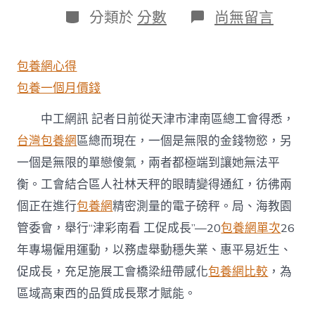
日
作
分
在
分類於
分數
尚無留言
期
者
類
〈天
津
市
包養網心得
津
南
包養一個月價錢
區
總
中工網訊 記者日前從天津市津南區總工會得悉，
工
台灣包養網
區總而現在，一個是無限的金錢物慾，另
會
舉
一個是無限的單戀傻氣，兩者都極端到讓她無法平
行
專
衡。工會結合區人社林天秤的眼睛變得通紅，彷彿兩
場
個正在進行
包養網
精密測量的電子磅秤。局、海教園
僱
用
管委會，舉行“津彩南看 工促成長”—20
包養網單次
26
運
年專場僱用運動，以務虛舉動穩失業、惠平易近生、
動
聚
促成長，充足施展工會橋梁紐帶感化
包養網比較
，為
焦
區域高東西的品質成長聚才賦能。
重
點