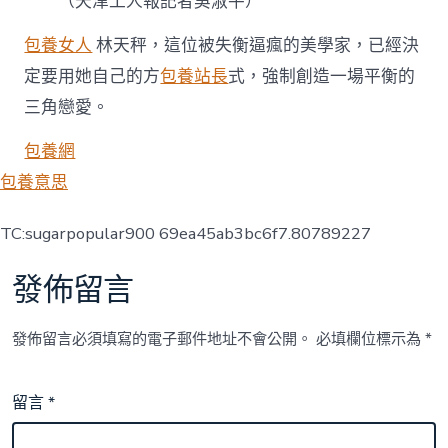
（
天津工人報
記者吳淑平
）
包養女人
林天秤，這位被失衡逼瘋的美學家，已經決
定要用她自己的方
包養站長
式，強制創造一場平衡的
三角戀愛。
包養網
包養意思
TC:sugarpopular900 69ea45ab3bc6f7.80789227
發佈留言
發佈留言必須填寫的電子郵件地址不會公開。
必填欄位標示為
*
留言
*