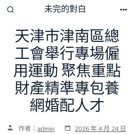
跳
未完的對白
至
搜
選
尋
單
主
切
天津市津南區總
要
換
開
內
關
工會舉行專場僱
容
用運動 聚焦重點
財產精準專包養
網婚配人才
發
文
作者：
admin
2026 年 4 月 24 日
表
章