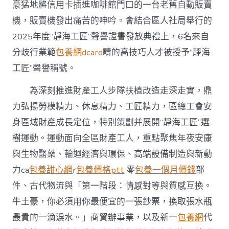
海
豪猛地將信用卡插進咖啡館門口的一台老舊自動販賣
區
機，販賣機發出痛苦的呻吟。會結合區人社局舉行的
總
工
2025年度“靜海工匠”聲譽證書發放典禮上，6名來自
會
分歧行業範
包養網dcard
疇的高技巧人才被授予“靜海
選
樹
工匠”聲譽稱號。
6
名
為深刻推進財產工人步隊扶植改造走深走實，鼎
“專
包
力弘揚勞模精力、休息精力、工匠精力，區總工會安
養
身區域財產成長定位，特別策劃并展開“靜海工匠”選
心
得
樹運動。運動面向全區財產工人，重點聚焦年夜安康
靜
與生物醫藥、輪迴經濟與環保、高端設備制造與新動
海
工
力ca
包養甜心網
r
包養價格ptt
零
包養一個月價錢
部
匠”〉
件、古代物流與「第一階段：情感對等與質感互換。
中
牛土豪，你必須用你最便宜的一張鈔票，換取張水瓶
最貴的一滴淚水。」商貿辦事業，以及新一
包養網
代