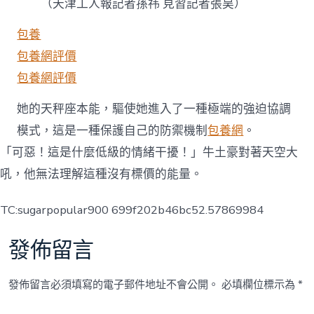
（天津工人報記者孫祎 見習記者張昊）
包養
包養網評價
包養網評價
她的天秤座本能，驅使她進入了一種極端的強迫協調
模式，這是一種保護自己的防禦機制
包養網
。
「可惡！這是什麼低級的情緒干擾！」牛土豪對著天空大
吼，他無法理解這種沒有標價的能量。
TC:sugarpopular900 699f202b46bc52.57869984
發佈留言
發佈留言必須填寫的電子郵件地址不會公開。
必填欄位標示為
*