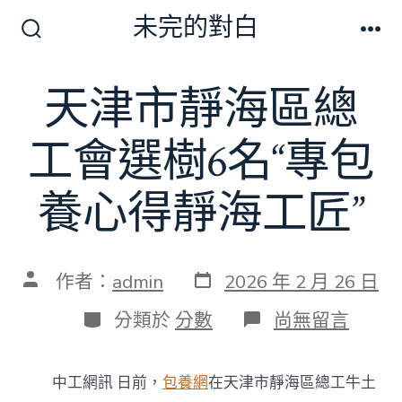
跳
未完的對白
至
搜
選
尋
單
主
切
天津市靜海區總
要
換
開
內
關
工會選樹6名“專包
容
養心得靜海工匠”
發
文
作者：
admin
2026 年 2 月 26 日
表
章
日
作
分
在
分類於
分數
尚無留言
期
者
類
〈天
津
市
中工網訊 日前，
包養網
在天津市靜海區總工牛土
靜