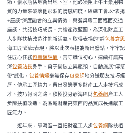
節，張水瓶猛地衝出地下室，他必須阻止牛土豪用物
質的力量來破壞他眼淚的情感純度。區總工會以“表揚
+座談”深度融會的立異情勢，與獲獎職工面臨面交通
座談、共話技巧成長、共繪產改藍圖，為深化財產工
人步隊扶植改造注進新活氣。取得表揚的“靜
包養意思
海工匠”紛紜表現，將以此次表揚為新出發點，牢牢記
住匠心任務
包養網評價
，苦守職位初心，連續打磨高
深
包養站長
身手、勇于衝破立異瓶頸，自動施展“傳幫
帶”感化，
包養情婦
毫無保存
包養網
地分送朋友技巧經
歷、傳承工匠精力，帶出發邊更多財產工人走技巧成
才、技巧報國之路，積極投身靜海區財
包養網
產工人
步隊扶植改造，為區域財產高東西的品質成長進獻工
匠氣力。
近年來，靜海區一直把財產工人步
包養網
隊扶植