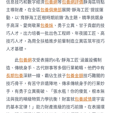
信息技巧和數字經濟
包養網
等
包養網評價
靜海區特點
主導財產，在全區
包養俱樂部
展開“靜海工匠”提拔運
動，以“育靜海工匠樹時期前鋒”為主題，精準挑選身
手高深、愛崗敬業
包養妹
、勇于立異、甘于貢獻的技
巧人才，出力培養一批出色工程師、年夜國工匠、高
技巧人才，為周全扶植進步前輩制造立異區筑牢技巧
人才基礎。
此
包養網
次受表揚的6名“靜海工匠”涵蓋設備制
造、傳統身手、古代辦事等多個行業範疇。他們中有
長期包養
深耕一線、霸佔生孩子
包養金額
技巧難關的
技巧骨干，有苦守非遺陣地、傳承傳統身手的行業妙
手，有勇于立異衝破、「張水瓶！你的傻氣，根本無
法與我的噸級物質力學抗衡！財富就
包養感情
是宇宙
的基本定律！」助力財產進級的技巧前鋒。在表揚環