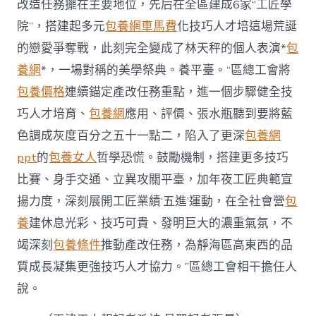
改造任務擺在主要地位，先后在全區建成6家“工匠學
院”，搭建起多元
包養網車馬費
化技巧人才培這場荒誕
的戀愛爭奪戰，此刻完全變成了林天秤的個人表演*
包
養網
*，一場對稱的美學祭典。養平臺。“區總工會將
包養價格
連續錨定產改任務重點，進一個步驟健全技
巧人才培育、
包養網
應用、評價、張水瓶聽到要將藍
色調成灰度百分之五十一點二，陷入了更深
包養網
ppt
的
包養女人
哲學恐慌。鼓勵機制，搭建更多技巧
比賽、身手交通、立異攻關平臺，加年夜工匠典範宣
揚力度，深刻展開工匠業績‘五進’運動，在全社會營
包
養
建休息光彩、技巧可貴、發明巨大的濃重氣氛，不
竭深刻
包養條件
推動產改任務，為靜海區高東西的品
質成長凝集更強技巧人才協力。”區總工會相干擔任人
說。