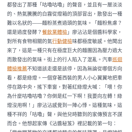
都發出了那種「咕嚕咕嚕」的聲音，並且有一層淡淡
的、熱氣騰騰的白霧從燈箱的頂部冒出，散發出一種
難以名狀的——麵粉蒸煮過頭的氣味。「麵粉焦慮？
還是過度發酵？
餐飲業體檢
」廖沾沾是個醬料學家，
對所有食物相關的氣
行動健檢
味都極度敏感。他聞出
來了，這是一種只有在極度巨大的麵團因為壓力過大
而散發出的氣味。街上的行人陷入了混亂。汽車
巡迴
體檢推薦
不知道該走還是該停，因為無論從哪個方向
看，都是綠燈。一個穿著西裝的男人小心翼翼地把車
停在路中央，搖下車窗，對著紅綠燈大喊：「喂！你
為什麼咕嚕咕嚕？你倒是紅一下啊！我要向左轉！綠
燈沒用啊！」廖沾沾感覺到一陣心悸。這種氣味，這
種不祥的「咕嚕」聲，與他兒時聽到的家傳預言不謀
而合。他想起家傳《沾醬秘笈》裡記載的第一句：