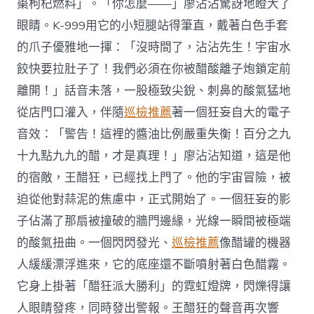
棗枸杞燃料」。「你怎麼——」廖沾沾驚訝地瞪大了
眼睛。K-999用它的小短腿站得筆直，戴著白色手套
的爪子優雅地一揮：「沒時間了，沾沾先生！宇宙水
餃快要拉肚子了！我們必須在你被醋酸離子炮鎖定前
離開！」話音未落，一股極致尖銳、刺鼻的酸氣猛地
從店門口灌入，伴隨
巡檢推薦
著一個狂妄自大的電子
音效：「警告！這裡的醬油比例嚴重失衡！百分之九
十九點九九的醋，才是真理！」廖沾沾知道，這是他
的宿敵，王醋狂，已經找上門了。他的宇宙冒險，被
迫從他對蒜泥的焦慮中，正式開始了。一個狂妄的影
子佔滿了那扇被撞破的牆門邊緣，光線一瞬間被極端
的酸氣扭曲。一個閃閃發光、
巡檢推薦
像醋罐的機器
人緩緩漂浮進來，它的底座還不斷噴射著白色醋霧。
它身上掛著「醋狂派大勝利」的霓虹燈牌，閃爍得讓
人眼睛發疼，同時發出警報。王醋狂的聲音再次響