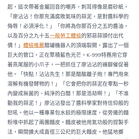
起，這次帶著金屬回音的嘲弄，刺耳得像是磨砂紙。
「廖沾沾！你那充滿腐敗氣味的蒜泥，是對醬料學的
侮辱！必須淨化！」「你將為你那百分之五的醬油，
以及百分之九十五
一般勞工體檢
的邪惡蒜頭付出代
價！」
體檢推薦
醋罐機器人的頂端裂開，露出了一個
巨大的管口，正在聚積藍色光芒。K-999特務用它穿
著燕尾服的小爪子，一把抓住了廖沾沾的褲腳催促著
他。「快點！沾沾先生！那是醋酸離子炮！專門用來
溶解有機發酵物的！」「它會把你的蒜泥在零點一秒
內變成無菌的、純淨的白醋！那是浩劫啊！」「不准
動我的蒜泥！」廖沾沾發出了醬料學家對待信仰般的
怒吼。他以一種專業包水餃的極限速度，從旁邊的麵
粉堆中抓起了兩團麵皮。麵皮被他用氣功般的捏製手
法，瞬間擴大成直徑三公尺的巨大麵皮。他猛地擲