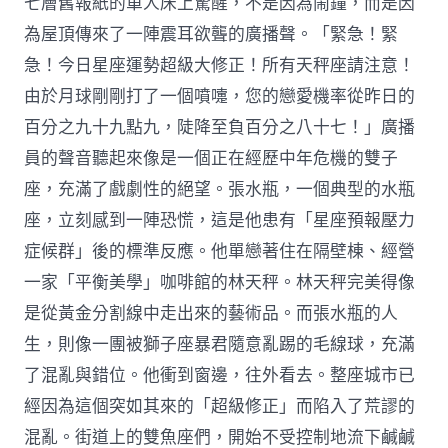
七層舊報紙的單人床上驚醒，不是因為鬧鐘，而是因
為屋頂傳來了一陣震耳欲聾的廣播聲。「緊急！緊
急！今日星座運勢超級大修正！所有天秤座請注意！
由於月球剛剛打了一個噴嚏，您的戀愛機率從昨日的
百分之九十九點九，陡降至負百分之八十七！」廣播
員的聲音聽起來像是一個正在經歷中年危機的雙子
座，充滿了戲劇性的絕望。張水瓶，一個典型的水瓶
座，立刻感到一陣恐慌，這是他患有「星座預報壓力
症候群」後的標準反應。他單戀著住在隔壁棟、經營
一家「平衡美學」咖啡館的林天秤。林天秤完美得像
是從黃金分割線中走出來的藝術品。而張水瓶的人
生，則像一團被獅子座暴君隨意亂踢的毛線球，充滿
了混亂與錯位。他衝到窗邊，往外看去。整座城市已
經因為這個突如其來的「超級修正」而陷入了荒謬的
混亂。街道上的雙魚座們，開始不受控制地流下鹹鹹