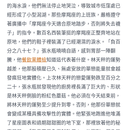
的海水淚，他們無法停止地哭泣，導致城市低窪處已
經形成了小型潟湖。那些摩羯座的上班族，嚴格遵守
著廣播中「摩羯座今天適合原地踏步，否則將失去襪
子」的指令。數百名西裝筆挺的摩羯座正整齊地站在
原地，他們的鞋子裡裝滿了已經潮濕的淚水。「負百
分之八十七？」張水瓶喃喃自語，感到胃部一陣翻
騰，他
餐飲業體檢
知道這代表著什麼。林天秤的運勢
越差，他那股積壓已久、無處安放的單戀能量就會越
發瘋狂地實體化。上次林天秤的戀愛運勢跌至百分之
二十，張水瓶就發現他的廚房裡長滿了巨大的、形狀
是林天秤側臉的粉紅色蘑菇。他必須在今天結束前，
將林天秤的運勢至少提升到零。否則，他那份單戀就
會變成某種具備攻擊性的實體。他緊張地跑進他堆滿
了星座圖表和過期甜甜圈的地下室，那裡放著他的秘