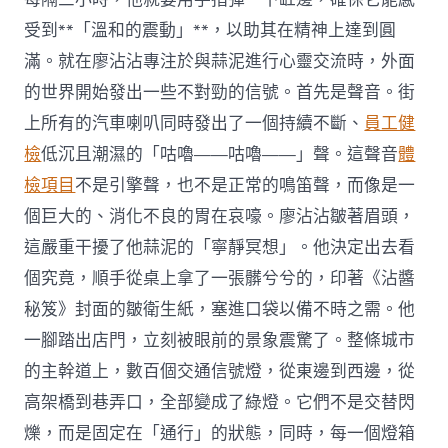
受到**「溫和的震動」**，以助其在精神上達到圓
滿。就在廖沾沾專注於與蒜泥進行心靈交流時，外面
的世界開始發出一些不對勁的信號。首先是聲音。街
上所有的汽車喇叭同時發出了一個持續不斷、
員工健
檢
低沉且潮濕的「咕嚕——咕嚕——」聲。這聲音
體
檢項目
不是引擎聲，也不是正常的鳴笛聲，而像是一
個巨大的、消化不良的胃在哀嚎。廖沾沾皺著眉頭，
這嚴重干擾了他蒜泥的「寧靜冥想」。他決定出去看
個究竟，順手從桌上拿了一張髒兮兮的，印著《沾醬
秘笈》封面的皺衛生紙，塞進口袋以備不時之需。他
一腳踏出店門，立刻被眼前的景象震驚了。整條城市
的主幹道上，數百個交通信號燈，從東邊到西邊，從
高架橋到巷弄口，全部變成了綠燈。它們不是交替閃
爍，而是固定在「通行」的狀態，同時，每一個燈箱