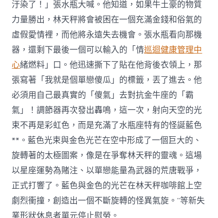
汙染了！」張水瓶大喊。他知道，如果牛土豪的物質
力量勝出，林天秤將會被困在一個充滿金錢和俗氣的
虛假愛情裡，而他將永遠失去機會。張水瓶看向那機
器，還剩下最後一個可以輸入的「情
巡迴健康管理中
心
緒燃料」口。他迅速撕下了貼在他背後衣領上，那
張寫著「我就是個單戀傻瓜」的標籤，丟了進去。他
必須用自己最真實的「傻氣」去對抗金牛座的「霸
氣」！調節器再次發出轟鳴，這一次，射向天空的光
束不再是彩虹色，而是充滿了水瓶座特有的怪誕藍色
**。藍色光束與金色光芒在空中形成了一個巨大的、
旋轉著的太極圖案，像是在爭奪林天秤的靈魂。這場
以星座運勢為賭注、以單戀能量為武器的荒唐戰爭，
正式打響了。藍色與金色的光芒在林天秤咖啡館上空
劇烈衝撞，創造出一個不斷旋轉的怪異氣旋。”等新失
業形狀休息者單元停止慰勞。