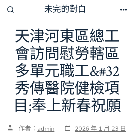
跳
未完的對白
至
搜
選
尋
單
主
切
天津河東區總工
要
換
開
內
關
會訪問慰勞轄區
容
多單元職工&#32
秀傳醫院健檢項
目;奉上新春祝願
發
文
作者：
admin
2026 年 1 月 23 日
表
章