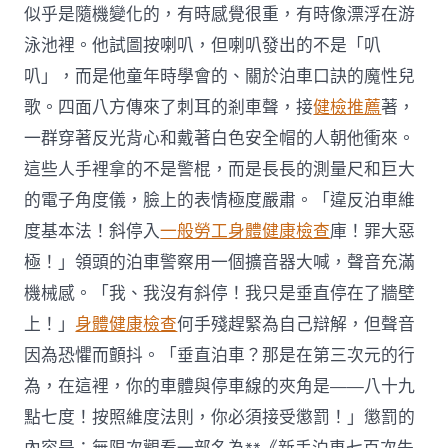
似乎是隨機變化的，有時感覺很重，有時像漂浮在游
泳池裡。他試圖按喇叭，但喇叭發出的不是「叭
叭」，而是他童年時學會的、關於泊車口訣的魔性兒
歌。四面八方傳來了刺耳的剎車聲，接
健檢推薦
著，
一群穿著反光背心和戴著白色安全帽的人朝他衝來。
這些人手裡拿的不是警棍，而是長長的測量尺和巨大
的電子角度儀，臉上的表情極度嚴肅。「違反泊車維
度基本法！斜停入
一般勞工身體健康檢查
庫！罪大惡
極！」領頭的泊車警察用一個擴音器大喊，聲音充滿
機械感。「我、我沒有斜停！我只是垂直停在了牆壁
上！」
身體健康檢查
何手殘趕緊為自己辯解，但聲音
因為恐懼而顫抖。「垂直泊車？那是在第三次元的行
為，在這裡，你的車體與停車線的夾角是——八十九
點七度！按照維度法則，你必須接受懲罰！」懲罰的