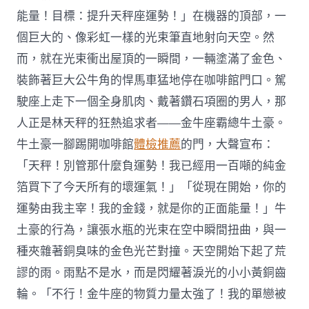
能量！目標：提升天秤座運勢！」在機器的頂部，一
個巨大的、像彩虹一樣的光束筆直地射向天空。然
而，就在光束衝出屋頂的一瞬間，一輛塗滿了金色、
裝飾著巨大公牛角的悍馬車猛地停在咖啡館門口。駕
駛座上走下一個全身肌肉、戴著鑽石項圈的男人，那
人正是林天秤的狂熱追求者——金牛座霸總牛土豪。
牛土豪一腳踢開咖啡館
體檢推薦
的門，大聲宣布：
「天秤！別管那什麼負運勢！我已經用一百噸的純金
箔買下了今天所有的壞運氣！」「從現在開始，你的
運勢由我主宰！我的金錢，就是你的正面能量！」牛
土豪的行為，讓張水瓶的光束在空中瞬間扭曲，與一
種夾雜著銅臭味的金色光芒對撞。天空開始下起了荒
謬的雨。雨點不是水，而是閃耀著淚光的小小黃銅齒
輪。「不行！金牛座的物質力量太強了！我的單戀被