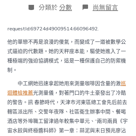
日
作
分
在
分類於
分數
尚無留言
期
者
類
〈天
津
河
requestId:69724d49009514.66096492.
東
區
他的單戀不再是浪漫的傻氣，而變成了一道被數學公
總
工
式逼迫的代數題。她的天秤座本能，驅使她進入了一
會
種極端的強迫協調模式，這是一種保護自己的防禦機
訪
問
制。
慰
勞
中工網
她迅速拿起她用來測量咖啡因含量的激
巡
轄
區
迴體檢推薦
光測量儀，對著門口的牛土豪發出了冷酷
多
的警告。訊 春節時代，天津市河東區總工會先后前去
單
元
轄區派出所、交警年夜隊、社區衛生辦事中間、餐喝
職
酒店等外埠職工留津過年較集中單元、“兩司兩員《宇
工
&#32
宙水餃與終極醬料師》第一章：蒜泥與末日預兆廖沾
秀