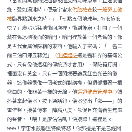
「當世間萬物的交通都被麵皮的氣味籠罩，且燈號恒
綠、聲如湯沸時，便是宇宙水
供膳檢查
餃
一般勞工健
檢
臨界點到來之時。」「七點五個地球年…怎麼這麼
快？」廖沾沾猛地衝回店裡，衝到後廚，打開了一個
藏在舊冰櫃後面的暗門。暗門裡放著一個老舊的、像
是古代金屬保險箱的東西。他輸入了密碼：「一醬二
醋三油四辣五蒜泥」（
供膳體檢
這是醬料界的基礎公
式，只有像他這樣的傳統派才會用）。保險箱打開，
裡面沒有黃金，只有一個閃爍著詭異紅色光芒的儀
器。這儀器很像一個老式的對講機，但頂部插著一根
彎曲的、像韭菜一樣的天線。他
巡迴健康管理中心
顫
抖著拿起儀器，按下通話鈕。儀器發出「滋——」的
電流聲，接著傳來一陣高八度、急促且充滿養生焦慮
的聲音。「喂！是廖沾沾嗎！快接聽！這裡是 K-
999！宇宙水餃聯盟特級特務！你那邊是不是已經聞