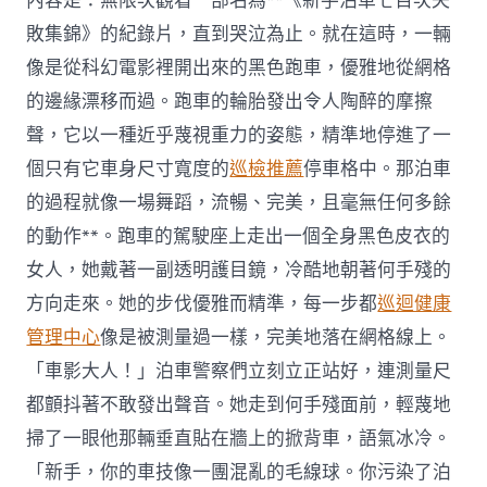
內容是：無限次觀看一部名為**《新手泊車七百次失
敗集錦》的紀錄片，直到哭泣為止。就在這時，一輛
像是從科幻電影裡開出來的黑色跑車，優雅地從網格
的邊緣漂移而過。跑車的輪胎發出令人陶醉的摩擦
聲，它以一種近乎蔑視重力的姿態，精準地停進了一
個只有它車身尺寸寬度的
巡檢推薦
停車格中。那泊車
的過程就像一場舞蹈，流暢、完美，且毫無任何多餘
的動作**。跑車的駕駛座上走出一個全身黑色皮衣的
女人，她戴著一副透明護目鏡，冷酷地朝著何手殘的
方向走來。她的步伐優雅而精準，每一步都
巡迴健康
管理中心
像是被測量過一樣，完美地落在網格線上。
「車影大人！」泊車警察們立刻立正站好，連測量尺
都顫抖著不敢發出聲音。她走到何手殘面前，輕蔑地
掃了一眼他那輛垂直貼在牆上的掀背車，語氣冰冷。
「新手，你的車技像一團混亂的毛線球。你污染了泊