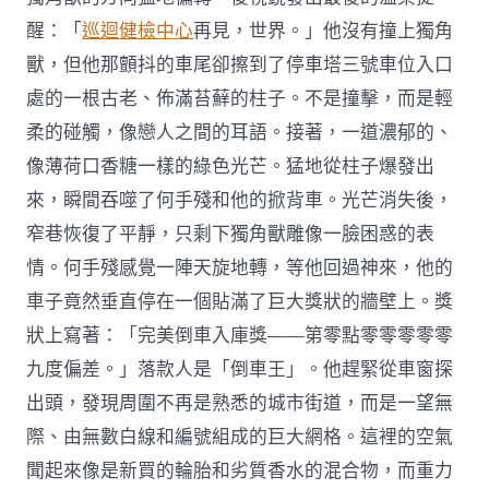
醒：「
巡迴健檢中心
再見，世界。」他沒有撞上獨角
獸，但他那顫抖的車尾卻擦到了停車塔三號車位入口
處的一根古老、佈滿苔蘚的柱子。不是撞擊，而是輕
柔的碰觸，像戀人之間的耳語。接著，一道濃郁的、
像薄荷口香糖一樣的綠色光芒。猛地從柱子爆發出
來，瞬間吞噬了何手殘和他的掀背車。光芒消失後，
窄巷恢復了平靜，只剩下獨角獸雕像一臉困惑的表
情。何手殘感覺一陣天旋地轉，等他回過神來，他的
車子竟然垂直停在一個貼滿了巨大獎狀的牆壁上。獎
狀上寫著：「完美倒車入庫獎——第零點零零零零零
九度偏差。」落款人是「倒車王」。他趕緊從車窗探
出頭，發現周圍不再是熟悉的城市街道，而是一望無
際、由無數白線和編號組成的巨大網格。這裡的空氣
聞起來像是新買的輪胎和劣質香水的混合物，而重力