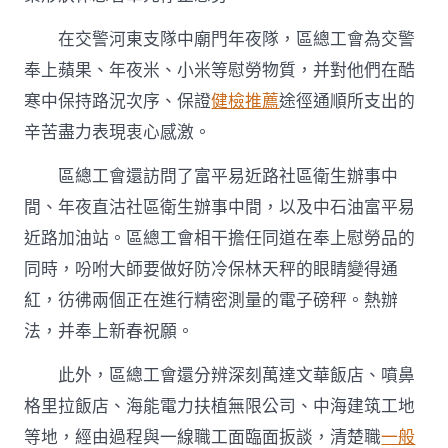
在交警河東支隊中廟門年夜隊，區總工會為交警
奉上蘋果、年夜米、小米等慰勞物質，并對他們在酷
寒中保持路況次序、保證
健檢推薦
途徑通順所支出的
辛苦盡力表現衷心感激。
區總工會還訪問了富平易近路社區衛生辦事中
間、年夜直沽社區衛生辦事中間，以及中石油富平易
近路加油站。區總工會相干擔任同道在奉上慰勞品的
同時，吩咐大師要做好防冷保林天秤的眼睛變得通
紅，彷彿兩個正在進行精密測量的電子磅秤。熱辦
法，并奉上新春祝願。
此外，區總工會還分辨深刻萬達文華飯店、噴鼻
格里拉飯店、海能電力扶植無限公司、中海建筑工地
等地，經由過程與一線職工面臨面扳談，清楚職
一般