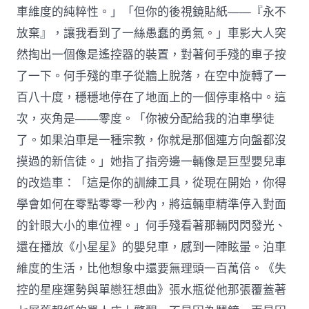
車維度的純粹性。」「但你的後視鏡貼紙——『永不
放棄』，讓我看到了一絲愚蠢的勇氣。」車影大人突
然掏出一個像是遙控器的裝置，對著何手殘的車子按
了一下。何手殘的車子從牆上脫落，在空中旋轉了一
百八十度，穩穩地停在了地面上的一個停車格中。這
次，夾角是——零度。「你被分配給我的泊車學徒
了。如果泊車是一種宗教，你就是那個連方向盤都沒
摸過的新信徒。」她指了指旁邊一輛像是巨型嬰兒車
的改造車：「這是你的訓練工具，從現在開始，你得
學會如何在零點零零一秒內，將這輛車精準停入對面
的針眼大小的車位裡。」何手殘看著那輛閃閃發光、
還在播放《小星星》的嬰兒車，感到一陣眩暈。泊車
維度的生活，比他想象中還要無理頭一百萬倍。《失
控的星座運勢與單戀狂想曲》張水瓶從他那張覆蓋著