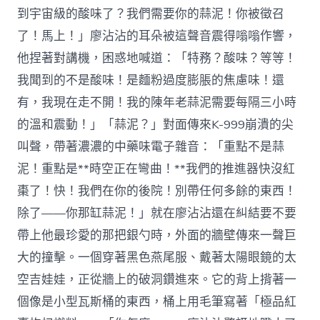
到宇宙級的酸味了？我們需要你的蒜泥！你被徵召
了！馬上！」廖沾沾的耳朵被這聲音震得嗡嗡作響，
他捏著對講機，困惑地喊道：「特務？酸味？等等！
我聞到的不是酸味！是麵粉過度膨脹的焦慮味！還
有，我現在走不開！我的陳年老蒜泥需要每隔三小時
的溫和震動！」「蒜泥？」對面傳來K-999崩潰的尖
叫聲，帶著濃濃的中藥味電子雜音：「重點不是蒜
泥！重點是**時空正在彎曲！**我們的推進器快沒紅
棗了！快！我們在你的後院！別帶任何多餘的東西！
除了——你那缸蒜泥！」就在廖沾沾還在糾結要不要
帶上他最珍愛的那把銀勺時，外面的牆壁傳來一聲巨
大的撞擊。一個穿著黑色燕尾服、戴著太陽眼鏡的太
空吉娃娃，正從牆上的破洞鑽進來。它的背上揹著一
個像是小型瓦斯桶的東西，桶上用毛筆寫著「極品紅