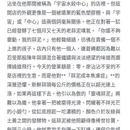
傳
沾坐在他那間被稱為「宇宙水餃中心」的店裡，但這
醫
間店的外觀更像是一個被遺棄的藍色塑膠棚，與「宇
院
健
宙」或「中心」這兩個詞毫無關係。他正在對著一缸
檢
已經發酵了七個月又七天的老蒜泥嘆氣。「你還不夠
項
目;
靈動，我的蒜泥。」他輕聲細語，彷彿在責備一個不
奉
上進的孩子。店內只有他一個人，連蒼蠅都因為難以
上
新
忍受那股陳年蒜頭混合著鐵鏽與淡淡絕望的味道而選
春
擇繞道飛行。今天的營業額是：零。廖沾沾不安的不
祝
願〉
是店裡的生意，而是他對**「蒜泥成本焦慮症」**的
中
深層恐懼。新鮮蒜頭每公斤的價格正在以超光速上
漲，如果再這樣下去，他引以為傲的「靈魂蒜泥」將
難以為繼。他拿著一把被磨得光滑、閃耀著不祥光芒
的小銀勺，從缸底撈起一坨濃稠的、顏色介於灰綠與
土黃之間的發酵物。這蒜泥被他照顧得像稀世珍寶，
每隔三小時，他就要用手指彈一下缸邊，確保它能感