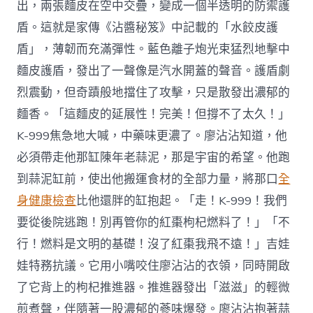
出，兩張麵皮在空中交疊，變成一個半透明的防禦護
盾。這就是家傳《沾醬秘笈》中記載的「水餃皮護
盾」，薄韌而充滿彈性。藍色離子炮光束猛烈地擊中
麵皮護盾，發出了一聲像是汽水開蓋的聲音。護盾劇
烈震動，但奇蹟般地擋住了攻擊，只是散發出濃郁的
麵香。「這麵皮的延展性！完美！但撐不了太久！」
K-999焦急地大喊，中藥味更濃了。廖沾沾知道，他
必須帶走他那缸陳年老蒜泥，那是宇宙的希望。他跑
到蒜泥缸前，使出他搬運食材的全部力量，將那口
全
身健康檢查
比他還胖的缸抱起。「走！K-999！我們
要從後院逃跑！別再管你的紅棗枸杞燃料了！」「不
行！燃料是文明的基礎！沒了紅棗我飛不遠！」吉娃
娃特務抗議。它用小嘴咬住廖沾沾的衣領，同時開啟
了它背上的枸杞推進器。推進器發出「滋滋」的輕微
煎煮聲，伴隨著一股濃郁的蔘味爆發。廖沾沾抱著蒜