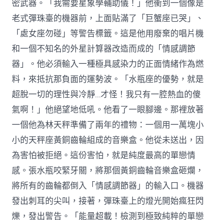
密武器。「我需要星象學輔助儀！」他衝到一個像是
老式彈珠臺的機器前，上面貼滿了「巨蟹座已哭」、
「處女座勿碰」等警告標籤。這是他用廢棄的唱片機
和一個不知名的外星計算器改造而成的「情感調節
器」。他必須輸入一種極具感染力的正面情緒作為燃
料，來抵抗那負面的運勢波。「水瓶座的優勢，就是
超脫一切的理性與冷靜…才怪！我只有一腔熱血的傻
氣啊！」他絕望地低吼。他看了一眼腳邊。那裡放著
一個他為林天秤準備了兩年的禮物：一個用一萬塊小
小的天秤座黃銅齒輪組成的音樂盒。他從未送出，因
為害怕被拒絕。這份害怕，就是純度最高的單戀情
感。張水瓶咬緊牙關，將那個黃銅齒輪音樂盒砸爛，
將所有的齒輪都倒入「情感調節器」的輸入口。機器
發出刺耳的尖叫，接著，彈珠臺上的燈光開始瘋狂閃
爍，發出警告。「能量超載！檢測到極致純粹的單戀