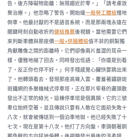
告，後方障礙物距離：無限趨近於零。」「請考慮放
棄治療。」他忽略了警告，開始緩
一般勞工體檢
慢地
倒車。他最討厭的不是語音系統，而是那兩塊永遠在
關鍵時刻自動收折的
健檢推薦
後視鏡。當他需要它們
來判斷車體與那座價
一般+供膳體檢
值不菲的銅製獨
角獸雕像之間的距離時，它們卻像兩片羞澀的耳朵一
樣，優雅地縮了回去。同時發出低語：「你還是別看
了，反正你也停不好。」何手殘感覺心臟快要跳出來
了。他轉頭看去，發現那座高聳入雲、覆蓋著鏽跡斑
斑鐵網的多層機械式停車塔，正在那片窄巷的盡頭散
發出不正常的綠光。這棟停車塔是個異類，它的三號
車位始終空著，並且傳說只要有人敢在它面前失敗十
八次，就會被傳送到一個泊車地獄。他已經失敗了十
七次。現在是第十八次。他打了方向盤，車頭朝著銅
獨角獸的方向猛地偏轉。後視鏡發出最後的溫柔提