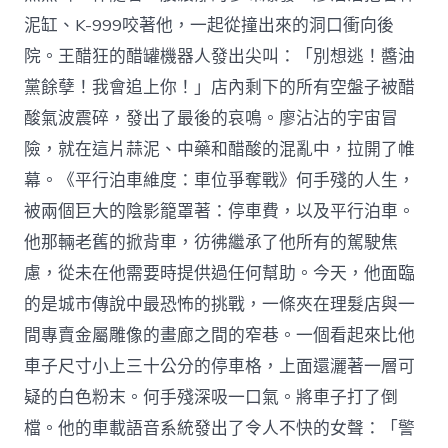
泥缸、K-999咬著他，一起從撞出來的洞口衝向後
院。王醋狂的醋罐機器人發出尖叫：「別想逃！醬油
黨餘孽！我會追上你！」店內剩下的所有空盤子被醋
酸氣波震碎，發出了最後的哀鳴。廖沾沾的宇宙冒
險，就在這片蒜泥、中藥和醋酸的混亂中，拉開了帷
幕。《平行泊車維度：車位爭奪戰》何手殘的人生，
被兩個巨大的陰影籠罩著：停車費，以及平行泊車。
他那輛老舊的掀背車，彷彿繼承了他所有的駕駛焦
慮，從未在他需要時提供過任何幫助。今天，他面臨
的是城市傳說中最恐怖的挑戰，一條夾在理髮店與一
間專賣金屬雕像的畫廊之間的窄巷。一個看起來比他
車子尺寸小上三十公分的停車格，上面還灑著一層可
疑的白色粉末。何手殘深吸一口氣。將車子打了倒
檔。他的車載語音系統發出了令人不快的女聲：「警