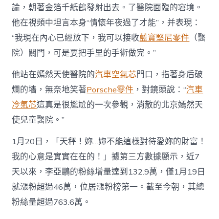
論，朝著金箔千紙鶴發射出去。了醫院面臨的窘境。
他在視頻中坦言本身“情懷年夜過了才能”，并表現：
“我現在內心已經放下，我可以接收
藍寶堅尼零件
（醫
院）關門，可是要把手里的手術做完。”
他站在嫣然天使醫院的
汽車空氣芯
門口，指著身后破
爛的墻，無奈地笑著
Porsche零件
，對鏡頭說：“
汽車
冷氣芯
這真是很尷尬的一次參觀，消散的北京嫣然天
使兒童醫院。”
1月20日，「天秤！妳…妳不能這樣對待愛妳的財富！
我的心意是實實在在的！」據第三方數據顯示，近7
天以來，李亞鵬的粉絲增量達到132.9萬，僅1月19日
就漲粉超過46萬，位居漲粉榜第一。截至今朝，其總
粉絲量超過763.6萬。