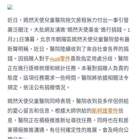
近日，嫣然天使兒童醫院拖欠房租無力付出一事引發
廣泛關注，大批網友涌進“嫣然天使基金”進行捐錢。1
月21日薄暮，北京市朝陽區嫣然天使兒童醫院發布最
新聲明稱，近日，醫院陸續收到了來自社會各界的捐
錢。因捐贈人對于
Audi零件
善款指定用處分歧，醫院
正在進行逐條梳理和統計任務。本著對捐贈人負責的
態度，這項任務需求一些時間。醫院將依據相關法令
規定，依法公布捐贈情況。
嫣然天使兒童醫院同時表現，醫院收到良多伴侶供給
的愛心留言和信息。根據大師供給的
斯柯達零件
信
息，醫院正在積極推進新址尋找任務，同時也在和房
東積極推進溝通。有任何確定性的進展，會及時向公