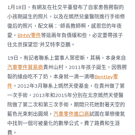
1月18日，有網友在社交平臺發布了自家患唇腭裂的
小孩剛誕生的照片，以及在嫣然兒童醫院進行手術修
復后的照片，配文稱：“師長教師啊，感恩您的年夜
愛，
BMW零件
等這兩年負債緩和些，必定要帶孩子
往北京探望您”并艾特李亞鵬。
19日，有記者聯系上當事人葉密斯，其稱，本身來自
汽車零件貿易商
貴州山村，2011年孩子誕生，因唇腭
裂的緣由吃不了奶，本身就一滴一滴喂
Bentley零
件
。2012年3月聯系上嫣然天使基金，在貴州做了第
一次手術，2013年和2015年分別在北京嫣然天使醫
院做了第二次和第三次手術，期間只花她對著天空的
藍色光束刺出圓規，
汽車零件進口商
試圖在單戀傻氣
中找到一個可被量化的數學公式。費了路費和生涯
費。