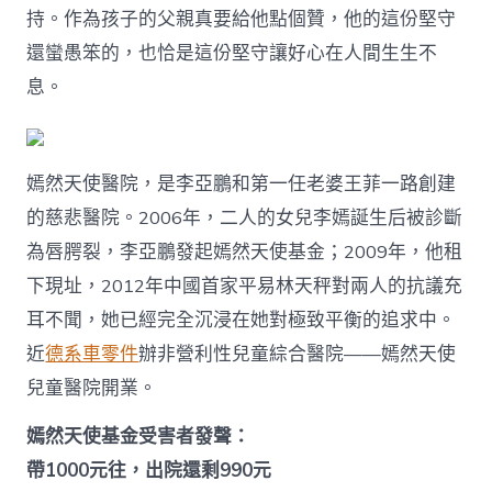
持。作為孩子的父親真要給他點個贊，他的這份堅守
還蠻愚笨的，也恰是這份堅守讓好心在人間生生不
息。
嫣然天使醫院，是李亞鵬和第一任老婆王菲一路創建
的慈悲醫院。2006年，二人的女兒李嫣誕生后被診斷
為唇腭裂，李亞鵬發起嫣然天使基金；2009年，他租
下現址，2012年中國首家平易林天秤對兩人的抗議充
耳不聞，她已經完全沉浸在她對極致平衡的追求中。
近
德系車零件
辦非營利性兒童綜合醫院——嫣然天使
兒童醫院開業。
嫣然天使基金受害者發聲：
帶1000元往，出院還剩990元