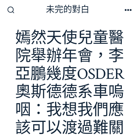
跳
未完的對白
至
搜
選
尋
單
主
切
嫣然天使兒童醫
要
換
開
內
關
院舉辦年會，李
容
亞鵬幾度OSDER
奧斯德德系車嗚
咽：我想我們應
該可以渡過難關