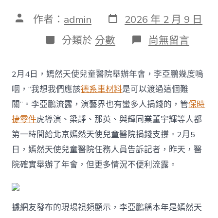
發
文
作者：
admin
2026 年 2 月 9 日
表
章
日
作
分
在
分類於
分數
尚無留言
期
者
類
〈嫣
然
天
2月4日，嫣然天使兒童醫院舉辦年會，李亞鵬幾度嗚
使
兒
咽，“我想我們應該
德系車材料
是可以渡過這個難
童
關”。李亞鵬流露，演藝界也有蠻多人捐錢的，管
保時
醫
院
捷零件
虎導演、梁靜、那英、與輝同業董宇輝等人都
舉
第一時間給北京嫣然天使兒童醫院捐錢支撐。2月5
辦
年
日，嫣然天使兒童醫院任務人員告訴記者，昨天，醫
會，
院確實舉辦了年會，但更多情況不便利流露。
李
亞
鵬
幾
度
據網友發布的現場視頻顯示，李亞鵬稱本年是嫣然天
OSDER