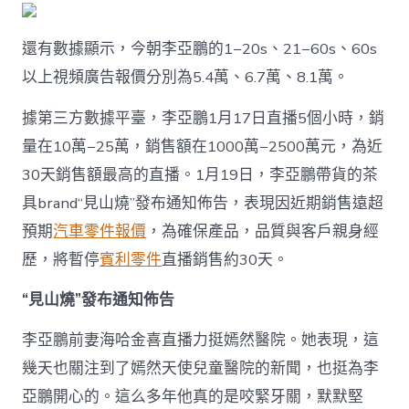
還有數據顯示，今朝李亞鵬的1−20s、21−60s、60s
以上視頻廣告報價分別為5.4萬、6.7萬、8.1萬。
據第三方數據平臺，李亞鵬1月17日直播5個小時，銷
量在10萬−25萬，銷售額在1000萬−2500萬元，為近
30天銷售額最高的直播。1月19日，李亞鵬帶貨的茶
具brand“見山燒”發布通知佈告，表現因近期銷售遠超
預期
汽車零件報價
，為確保產品，品質與客戶親身經
歷，將暫停
賓利零件
直播銷售約30天。
“見山燒”發布通知佈告
李亞鵬前妻海哈金喜直播力挺嫣然醫院。她表現，這
幾天也關注到了嫣然天使兒童醫院的新聞，也挺為李
亞鵬開心的。這么多年他真的是咬緊牙關，默默堅