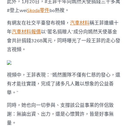
此外，1月20日，#王菲十年向嫣然天使捐錢三千多萬
#登上wei
Skoda零件
bo熱搜。
有網友在社交平臺發布視頻，
汽車材料
稱王菲連續十
年
汽車材料報價
以“匿名捐贈人”成分向嫣然天使基金
會共計捐錢3268萬元，同時曝光了一段王菲的走心發
言視頻。
視頻中，王菲表現：“嫣然團隊不僅有仁慈的發心，還
有才能往實踐，完成了諸多凡人難以想象的公益善
舉。”
同時，她也向一切參與、支撐該公益事業的伴侶致
謝：無論出資、出力，還是心懷贊許，皆是好事無
量。