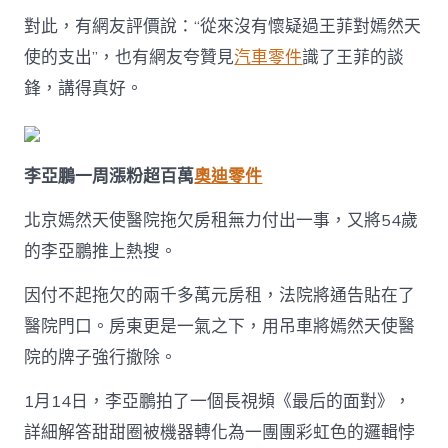
對此，有網友評價說：“從來沒有懷疑過王菲對嫣然天
使的支出”，也有網友夸贊見
汽車零件
識了王菲的談
鋒，講得真好。
李亞鵬一周漲粉超百萬
奧迪零件
北京嫣然天使醫院拖欠房租無力付出一事，又將54歲
的李亞鵬推上熱搜。
因付不起拖欠的兩千多萬元房租，法院將通告貼在了
醫院門口。房東更是一氣之下，用吊車將嫣然天使醫
院的牌子強行撤除。
1月14日，李亞鵬拍了一個長視頻《最后的面對》，
詳細解答甜甜圈被機器轉化為一團團彩虹色的邏輯悖