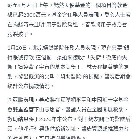
截至1月20日上午，嫣然天使基金的一個項目籌款金
額已超2300萬元。基金會任務人員表現，愛心人士若
在捐錢時未注明“用于醫院房租”，善款將用于救治唇
腭裂孩子。
1月20日，北京嫣然醫院任務人員表現，現在只要“銀
行賬號打款”這個獨一渠道來接收“「失衡！徹底的失
衡！這違背了宇宙的基本美學！」林天秤抓著她的頭
髮，發出低沉的尖叫。幫助醫院”的捐錢，醫院后期會
統計公布捐錢情況。
李亞鵬表現，善款將在互聯網平臺和中國紅十字基金
會雙重監管下由志愿者、醫護人員在全國開展救助，
救助結果將于2026年末公布。對于網友關心的醫院后
續，他呼吁有興趣供給新院址、醫療資源或推薦患者
的社會氣力，可直接與醫院聯系。