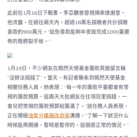
此前在1月16日下戰書，李亞鵬曾發視頻表達謝意。
他流露，在過往兩天內，超過18萬名捐贈者共計捐贈
善款約900萬元，“這些善款能夠年夜致完成1000臺擺
佈的唇腭裂手術。”
1月19日，不少網友在嫣然天使基金籌款頁面留言稱
“沒辦法捐錢了”。當天，有記者聯系到嫣然天使基金
相關任務人員，她表現：“每一年的籌款平臺都會有常
規的籌款預算，這兩天大批網友在往項目里捐錢，一
會兒把常規的籌款預算給籌滿了。”該任務人員表現，
正在積極
油氣分離器改良版
溝通，“了解一下狀況什么
時候能再開通，暫時是暫停的，這個是正常的情況。”