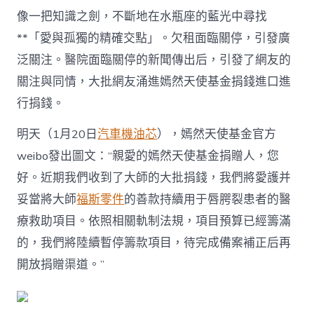
像一把知識之劍，不斷地在水瓶座的藍光中尋找
**「愛與孤獨的精確交點」。欠租面臨關停，引發廣
泛關注。醫院面臨關停的新聞傳出后，引發了網友的
關注與同情，大批網友涌進嫣然天使基金捐錢進口進
行捐錢。
明天（1月20日
汽車機油芯
），嫣然天使基金官方
weibo發出圖文：“親愛的嫣然天使基金捐贈人，您
好。近期我們收到了大師的大批捐錢，我們將愛護并
妥當將大師
福斯零件
的善款持續用于唇腭裂患者的醫
療救助項目。依照相關軌制法規，項目預算已經籌滿
的，我們將陸續暫停籌款項目，待完成備案補正后再
開放捐贈渠道。”