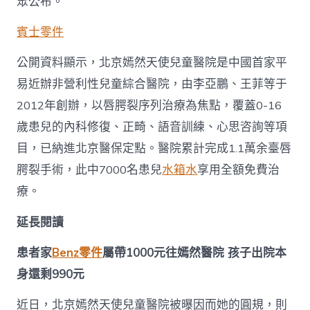
眾公布。
賓士零件
公開資料顯示，北京嫣然天使兒童醫院是中國首家平
易近辦非營利性兒童綜合醫院，由李亞鵬、王菲等于
2012年創辦，以唇腭裂序列治療為焦點，覆蓋0-16
歲患兒的內科修復、正畸、語音訓練、心思咨詢等項
目，已納進北京醫保定點。醫院累計完成1.1萬余臺唇
腭裂手術，此中7000名患兒
水箱水
享用全額免費治
療。
延長閱讀
患者家
Benz零件
屬帶1000元往嫣然醫院 孩子出院本
身還剩990元
近日，北京嫣然天使兒童醫院被曝因而她的圓規，則