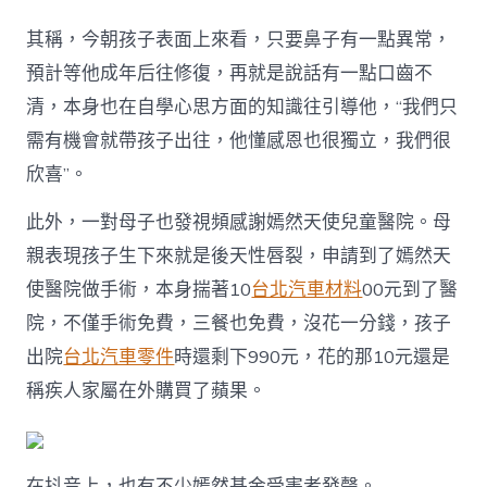
其稱，今朝孩子表面上來看，只要鼻子有一點異常，
預計等他成年后往修復，再就是說話有一點口齒不
清，本身也在自學心思方面的知識往引導他，“我們只
需有機會就帶孩子出往，他懂感恩也很獨立，我們很
欣喜”。
此外，一對母子也發視頻感謝嫣然天使兒童醫院。母
親表現孩子生下來就是後天性唇裂，申請到了嫣然天
使醫院做手術，本身揣著10
台北汽車材料
00元到了醫
院，不僅手術免費，三餐也免費，沒花一分錢，孩子
出院
台北汽車零件
時還剩下990元，花的那10元還是
稱疾人家屬在外購買了蘋果。
在抖音上，也有不少嫣然基金受害者發聲。