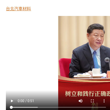
習
新
台北汽車材料
語
｜
樹
立
和
踐
行
正
確
政
OSDER
奧
斯
德
台
北
汽
車
績
觀〉
中