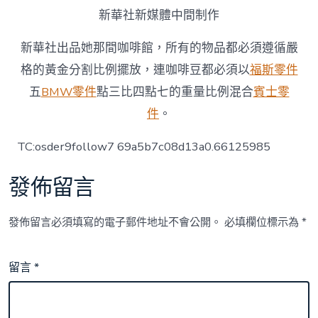
新華社新媒體中間制作
新華社出品她那間咖啡館，所有的物品都必須遵循嚴
格的黃金分割比例擺放，連咖啡豆都必須以
福斯零件
五
BMW零件
點三比四點七的重量比例混合
賓士零
件
。
TC:osder9follow7 69a5b7c08d13a0.66125985
發佈留言
發佈留言必須填寫的電子郵件地址不會公開。
必填欄位標示為
*
留言
*