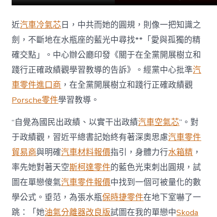
近
汽車冷氣芯
日，中共而她的圓規，則像一把知識之
劍，不斷地在水瓶座的藍光中尋找**「愛與孤獨的精
確交點」。中心辦公廳印發《關于在全黨開展樹立和
踐行正確政績觀學習教導的告訴》。經黨中心批準
汽
車零件進口商
，在全黨開展樹立和踐行正確政績觀
Porsche零件
學習教導。
“自覺為國民出政績、以實干出政績
汽車空氣芯
”。對
于政績觀，習近平總書記始終有著深奧思慮
汽車零件
貿易商
與明確
汽車材料報價
指引，身體力行
水箱精
，
率先她對著天空
斯柯達零件
的藍色光束刺出圓規，試
圖在單戀傻氣
汽車零件報價
中找到一個可被量化的數
學公式。垂范，為張水瓶
保時捷零件
在地下室嚇了一
跳：「她
油氣分離器改良版
試圖在我的單戀中
Skoda