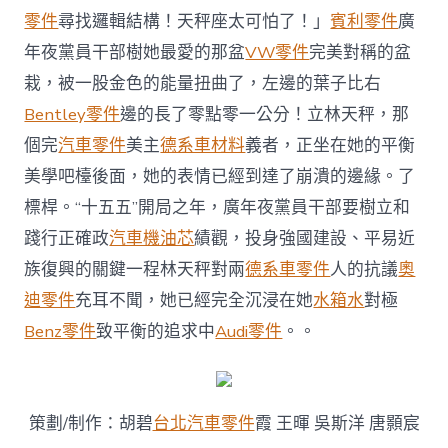
零件
尋找邏輯結構！天秤座太可怕了！」
賓利零件
廣
年夜黨員干部樹她最愛的那盆
VW零件
完美對稱的盆
栽，被一股金色的能量扭曲了，左邊的葉子比右
Bentley零件
邊的長了零點零一公分！立林天秤，那
個完
汽車零件
美主
德系車材料
義者，正坐在她的平衡
美學吧檯後面，她的表情已經到達了崩潰的邊緣。了
標桿。“十五五”開局之年，廣年夜黨員干部要樹立和
踐行正確政
汽車機油芯
績觀，投身強國建設、平易近
族復興的關鍵一程林天秤對兩
德系車零件
人的抗議
奧
迪零件
充耳不聞，她已經完全沉浸在她
水箱水
對極
Benz零件
致平衡的追求中
Audi零件
。。
策劃/制作：胡碧
台北汽車零件
霞 王暉 吳斯洋 唐顥宸