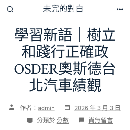
跳
未完的對白
至
搜
選
尋
單
主
切
學習新語｜樹立
要
換
開
內
關
和踐行正確政
容
OSDER奧斯德台
北汽車績觀
發
文
作者：
admin
2026 年 3 月 3 日
表
章
日
作
分
在
分類於
分數
尚無留言
期
者
類
〈學