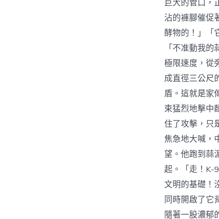
巨大的管口，
沾的褲腳催促
酵物的！」「
「不准動我的
極限速度，從
成直徑三公尺
盾。這就是家
束猛烈地擊中
住了攻擊，只
焦急地大喊，
望。他跑到蒜
起。「走！K
文明的基礎！
同時開啟了它
隨著一股濃郁