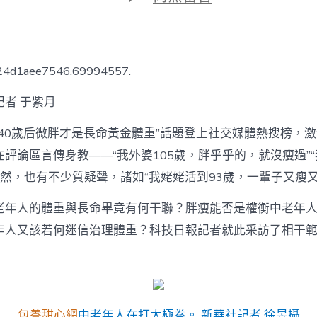
期
〈安
專
包
養
康
724d1aee7546.69994557.
指
南
記者 于紫月
｜
中
“40歲后微胖才是長命黃金體重”話題登上社交媒體熱搜榜，
老
年
評論區言傳身教——“我外婆105歲，胖乎乎的，就沒瘦過”“
人
當然，也有不少質疑聲，諸如“我姥姥活到93歲，一輩子又瘦又
過
度
超
老年人的體重與長命畢竟有何干聯？胖瘦能否是權衡中老年
重
年人又該若何迷信治理體重？科技日報記者就此采訪了相干
更
長
命？〉
中
包養甜心網
中老年人在打太極拳。 新華社記者 徐昱攝