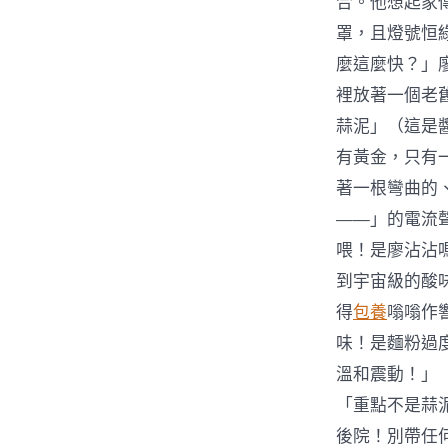
合。他想起家
罩，且燈號恒
麼這麼快？」
裡放著一個老
蒜泥」（這是
有黃金，只有
著一根彎曲的
——」的電流
喂！是廖沾沾嗎
到宇宙級的酸
得
包養
嗡嗡作
味！是麵粉過
溫和震動！」
「重點不是蒜
後院！別帶任