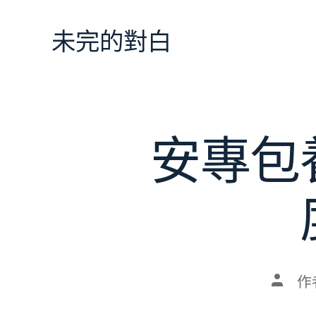
跳
至
未完的對白
主
要
內
容
安專包
文
作
章
作