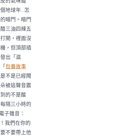
麵皮的氣味籠
個地球年…怎
面的暗門。暗門
二醋三油四辣五
箱打開，裡面沒
講機，但頂部插
器發出「滋
。「
包養故事
邊是不是已經聞
耳朵被這聲音震
聞到的不是酸
要每隔三小時的
味電子雜音：
快！我們在你的
結要不要帶上他