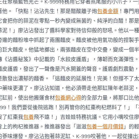
正在聚積藍色光芒。K-999特務用它穿著燕尾服的小爪子，
著他。「快點！沾沾先生！那是醋酸離子炮
包養金額
！專門
它會把你的蒜泥在零點一秒內變成無菌的、純淨的白醋！那
蒜泥！」廖沾沾發出了醬料學家對待信仰般的怒吼。他以一
旁邊的麵粉堆中抓起了兩團麵皮。麵皮被他用氣功般的捏製
的巨大麵皮。他猛地擲出，兩張麵皮在空中交疊，變成一個
傳《沾醬秘笈》中記載的「水餃皮護盾」，薄韌而充滿彈性
麵皮護盾，發出了一聲像是汽水開蓋的聲音。護盾劇烈震動
是散發出濃郁的麵香。「這麵皮的延展性！完美！但撐不了太久
中藥味更濃了。廖沾沾知道，他必須帶走他那缸陳年老蒜泥
泥缸前，使出他搬運食材
包養網心得
的全部力量，將那口比
-999！我們要從後院逃跑！別再管你的紅棗枸杞燃料了！」
沒了紅棗我
包養
飛不遠！」吉娃娃特務抗議。它用小嘴咬住
背上的枸杞推進器。推進器發出「滋滋
包養一個月價錢
」的
的蔘味爆發。廖沾沾抱著蒜泥缸、K-999咬著他，一起從撞