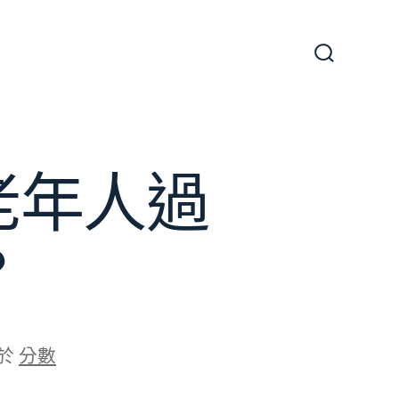
搜
尋
切
換
開
關
老年人過
？
於
分數