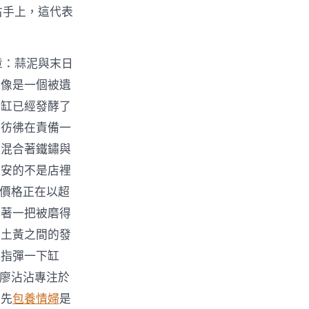
右手上，這代表
章：蒜泥與末日
更像是一個被遺
一缸已經發酵了
，彷彿在責備一
頭混合著鐵鏽與
不安的不是店裡
的價格正在以超
拿著一把被磨得
與土黃之間的發
手指彈一下缸
在廖沾沾專注於
首先
包養情婦
是