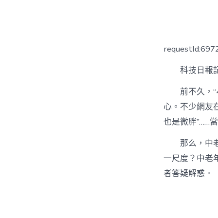
者
requestId:69
科技日報
前不久，
心。不少網友在
也是微胖”……
那么，中
一尺度？中老
者答疑解惑。