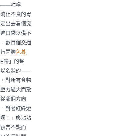
嚕——咕嚕
、消化不良的胃
決定出去看個究
塞進口袋以備不
上，數百個交通
交替閃爍
包養
咕嚕」的聲
難以名狀的——
家，對所有食物
為壓力過大而散
論從哪個方向
窗，對著紅綠燈
用啊！」廖沾沾
傳預言不謀而