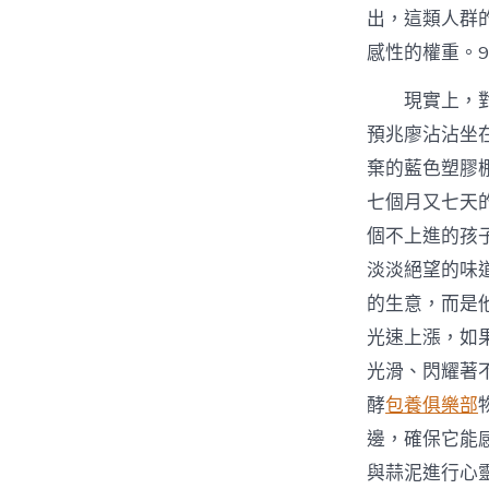
出，這類人群的
感性的權重。
現實上，
預兆廖沾沾坐
棄的藍色塑膠
七個月又七天
個不上進的孩
淡淡絕望的味
的生意，而是
光速上漲，如
光滑、閃耀著
酵
包養俱樂部
邊，確保它能
與蒜泥進行心