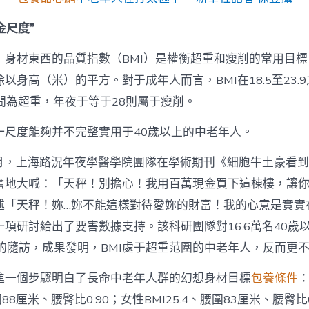
金尺度”
，身材東西的品質指數（BMI）是權衡超重和瘦削的常用目
以身高（米）的平方。對于成年人而言，BMI在18.5至23.
9之間為超重，年夜于等于28則屬于瘦削。
一尺度能夠并不完整實用于40歲以上的中老年人。
年8月，上海路況年夜學醫學院團隊在學術期刊《細胞牛土豪看
奮地大喊：「天秤！別擔心！我用百萬現金買下這棟樓，讓
述「天秤！妳…妳不能這樣對待愛妳的財富！我的心意是實實
項研討給出了要害數據支持。該科研團隊對16.6萬名40歲
年的隨訪，成果發明，BMI處于超重范圍的中老年人，反而更
進一個步驟明白了長命中老年人群的幻想身材目標
包養條件
腰圍88厘米、腰臀比0.90；女性BMI25.4、腰圍83厘米、腰臀比