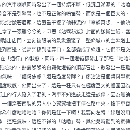
有的汽車喇叭同時發出了一個持續不斷、低沉且潮濕的「咕
聲音不是引擎聲，也不是正常的鳴笛聲，而像是一個巨大的
廖沾沾皺著眉頭，這嚴重干擾了他蒜泥的「寧靜冥想」。他
上拿了一張髒兮兮的，印著《沾醬秘笈》封面的皺衛生紙，
腳踏出店門，立刻被眼前的景象震驚了。整條城市的主幹道
邊到西邊，從高架橋到巷弄口，全部變成了綠燈。它們不是
定在「通行」的狀態，同時，每一個燈箱都發出了那種「咕嚕
層淡淡的、熱氣騰騰的白霧從燈箱的頂部冒出，散發出一種
的氣味。「麵粉焦慮？還是過度發酵？」廖沾沾是個醬料學
極度敏感。他聞出來了，這是一種只有在極度巨大的麵團因
街上的行人陷入了混亂。汽車不知道該走還是該停，因為無
。一個穿著西裝的男人小心翼翼地把車停在路中央，搖下車
你為什麼咕嚕咕嚕？你倒是紅一下啊！我要向左轉！綠燈沒
悸。這種氣味，這種不祥的「咕嚕」聲，與他兒時聽到的家