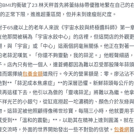
BMI均衝破了23.林天秤首先將蕾絲絲帶優雅地繫在自己的
9的正常下限，進進超重區間，但并未到達瘦削尺度。
對于65歲以上的老年人來說《宇宙水餃與終極醬料師》第一
在他那間被稱為「宇宙水餃中心」的店裡，但這間店的外觀
棚，與「宇宙」或「中心」這兩個詞毫無關係。他正在對著
的老蒜泥嘆氣。「你還不夠靈動，我的蒜泥。」他輕聲細語
子。店內只有他一個人，連蒼蠅都因為難以忍受那股陳年蒜
道而選擇繞
包養金額
道飛行。今天的營業額是：零。廖沾沾
他對**「蒜泥成本焦慮症」**的深層恐懼。新鮮蒜頭每公斤
果再這樣下去，他引以為傲的「靈魂蒜泥」將難以為繼。他
不祥光芒的小銀勺，從缸底撈起一坨濃稠的、顏色介於灰綠
物。這蒜泥被他照顧得像稀世珍寶，每隔三小時，他就要用
感受到**「溫和的震動」**，以助其在精神上達到圓滿。就
靈交流時，外面的世界開始發出一些不對勁的信號。
包養網