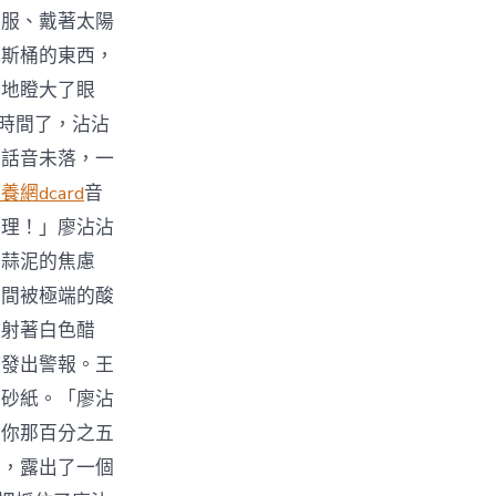
尾服、戴著太陽
瓦斯桶的東西，
訝地瞪大了眼
沒時間了，沾沾
」話音未落，一
養網dcard
音
真理！」廖沾沾
對蒜泥的焦慮
瞬間被極端的酸
噴射著白色醋
時發出警報。王
磨砂紙。「廖沾
為你那百分之五
開，露出了一個