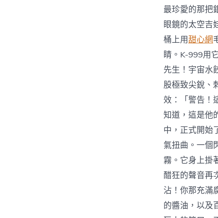
最珍愛的那把
眼鏡的太空吉
桶上用
甜心網
睛。K-99
先生！宇宙水
股極致尖銳、
效：「警告！
知道，這是他
中，正式開始
氣扭曲。一個
霧。它身上掛
醋狂的聲音再
沾！你那充滿
的醬油，以及