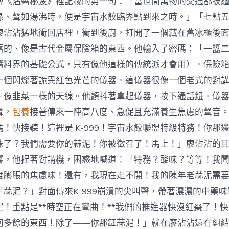
傳《沾醬秘笈》裡記載的第一句：「當世間萬物的交通都被
綠、聲如湯沸時，便是宇宙水餃臨界點到來之時。」「七點五
廖沾沾猛地衝回店裡，衝到後廚，打開了一個藏在舊冰櫃後
舊的、像是古代金屬保險箱的東西。他輸入了密碼：「一醬
醬料界的基礎公式，只有像他這樣的傳統派才會用）。保險
一個閃爍著詭異紅色光芒的儀器。這儀器很像一個老式的對
、像韭菜一樣的天線。他顫抖著拿起儀器，按下通話鈕。儀
聲，
包養
接著傳來一陣高八度、急促且充滿養生焦慮的聲音
！快接聽！這裡是 K-999！宇宙水餃聯盟特級特務！你那
味了？我們需要你的蒜泥！你被徵召了！馬上！」廖沾沾的
響，他捏著對講機，困惑地喊道：「特務？酸味？等等！我
度膨脹的焦慮味！還有，我現在走不開！我的陳年老蒜泥需
「蒜泥？」對面傳來K-999崩潰的尖叫聲，帶著濃濃的中藥
泥！重點是**時空正在彎曲！**我們的推進器快沒紅棗了！
何多餘的東西！除了——你那缸蒜泥！」就在廖沾沾還在糾