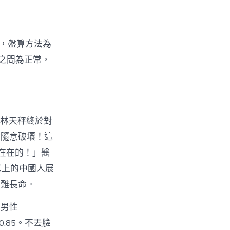
標，盤算方法為
9之間為正常，
到林天秤終於對
你隨意破壞！這
在在的！」醫
以上的中國人展
不難長命。
：男性
0.85。不丟臉