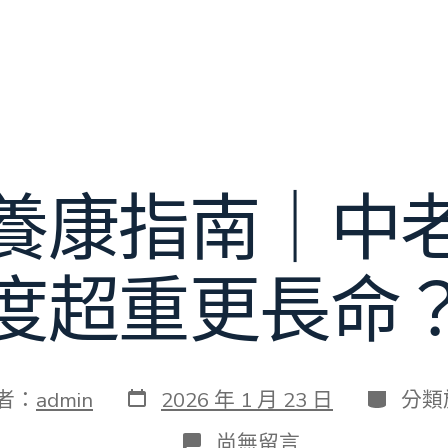
養康指南｜中
度超重更長命
發
分
者：
admin
2026 年 1 月 23 日
分類
表
類
日
在
尚無留言