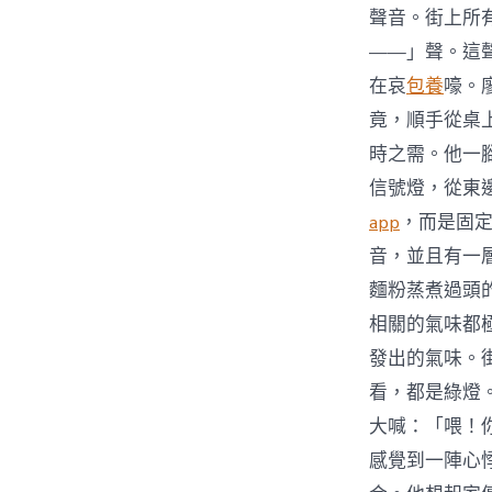
聲音。街上所
——」聲。這
在哀
包養
嚎。
竟，順手從桌
時之需。他一
信號燈，從東
app
，而是固
音，並且有一
麵粉蒸煮過頭
相關的氣味都
發出的氣味。
看，都是綠燈
大喊：「喂！
感覺到一陣心