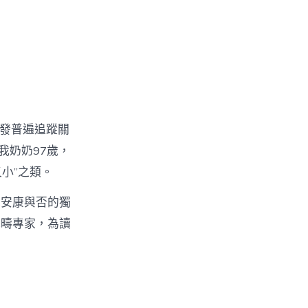
激發普遍追蹤關
我奶奶97歲，
小”之類。
人安康與否的獨
範疇專家，為讀