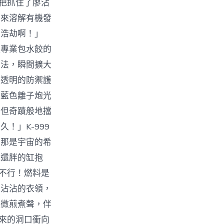
一把抓住了廖沾
用來溶解有機發
是浩劫啊！」
種專業包水餃的
手法，瞬間擴大
半透明的防禦護
。藍色離子炮光
，但奇蹟般地擋
！」K-999
，那是宇宙的希
他還胖的缸抱
「不行！燃料是
廖沾沾的衣領，
輕微煎煮聲，伴
出來的洞口衝向