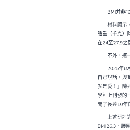
BMI并非“
材料顯示
體重（千克）除
在24至27.
不外，這
2025
自己說話，興
就是愛！」陳
學》上刊發的一
開了長達10
上述研討
BMI26.3、