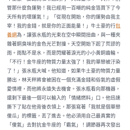
管那什麼負運勢！我已經用一百噸的純金箔買下了今
天所有的壞運氣！」「從現在開始，你的運勢由我主
宰！我的金錢，就是你的正面能量！」牛土豪的行
包
養網
為，讓張水瓶的光束在空中瞬間扭曲，與一種夾
雜著銅臭味的金色光芒對撞。天空開始下起了荒謬的
雨。雨點不是水，而是閃耀著淚光的小小黃銅齒輪。
「不行！金牛座的物質力量太強了！我的單戀被汙染
了！」張水瓶大喊。他知道，如果牛土豪的物質力量
勝出，林天秤將會被困在一個充滿金錢和俗氣的虛假
愛情裡，而他將永遠失去機會。張水瓶看向那機器，
還剩下最後一個可以輸入的「情緒燃料」口。他迅速
撕下了貼在他背後衣領上，那張寫著「我就是個單戀
傻瓜」的標籤，丟了進去。他必須用自己最真實的
「傻氣」去對抗金牛座的「霸氣」！調節器再次發出