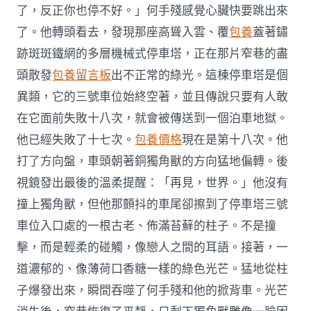
了，反正你也停不好。」何手殘感覺心臟快要跳出來
了。他轉頭看去，發現那座高聳入雲、覆
包養
蓋著鏽
跡斑斑鐵網的多層機械式停車塔，正在那片窄巷的盡
頭散發
包養留言板
出不正常的綠光。這棟停車塔是個
異類，它的三號車位始終空著，並且傳說只要有人敢
在它面前失敗十八次，就會被傳送到一個泊車地獄。
他已經失敗了十七次。
包養價格
現在是第十八次。他
打了方向盤，車頭朝著銅獨角獸的方向猛地偏轉。後
視鏡發出最後的溫柔提醒：「再見，世界。」他沒有
撞上獨角獸，但他那顫抖的車尾卻擦到了停車塔三號
車位入口處的一根古老、佈滿苔蘚的柱子。不是撞
擊，而是輕柔的碰觸，像戀人之間的耳語。接著，一
道濃郁的、像薄荷口香糖一樣的綠色光芒。猛地從柱
子爆發出來，瞬間吞噬了何手殘和他的掀背車。光芒