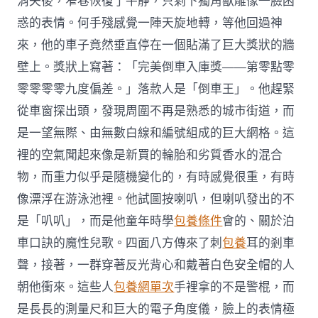
消失後，窄巷恢復了平靜，只剩下獨角獸雕像一臉困
惑的表情。何手殘感覺一陣天旋地轉，等他回過神
來，他的車子竟然垂直停在一個貼滿了巨大獎狀的牆
壁上。獎狀上寫著：「完美倒車入庫獎——第零點零
零零零零九度偏差。」落款人是「倒車王」。他趕緊
從車窗探出頭，發現周圍不再是熟悉的城市街道，而
是一望無際、由無數白線和編號組成的巨大網格。這
裡的空氣聞起來像是新買的輪胎和劣質香水的混合
物，而重力似乎是隨機變化的，有時感覺很重，有時
像漂浮在游泳池裡。他試圖按喇叭，但喇叭發出的不
是「叭叭」，而是他童年時學
包養條件
會的、關於泊
車口訣的魔性兒歌。四面八方傳來了刺
包養
耳的剎車
聲，接著，一群穿著反光背心和戴著白色安全帽的人
朝他衝來。這些人
包養網單次
手裡拿的不是警棍，而
是長長的測量尺和巨大的電子角度儀，臉上的表情極