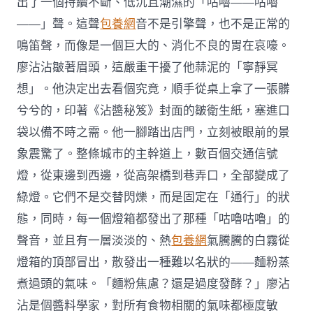
出了一個持續不斷、低沉且潮濕的「咕嚕——咕嚕
——」聲。這聲
包養網
音不是引擎聲，也不是正常的
鳴笛聲，而像是一個巨大的、消化不良的胃在哀嚎。
廖沾沾皺著眉頭，這嚴重干擾了他蒜泥的「寧靜冥
想」。他決定出去看個究竟，順手從桌上拿了一張髒
兮兮的，印著《沾醬秘笈》封面的皺衛生紙，塞進口
袋以備不時之需。他一腳踏出店門，立刻被眼前的景
象震驚了。整條城市的主幹道上，數百個交通信號
燈，從東邊到西邊，從高架橋到巷弄口，全部變成了
綠燈。它們不是交替閃爍，而是固定在「通行」的狀
態，同時，每一個燈箱都發出了那種「咕嚕咕嚕」的
聲音，並且有一層淡淡的、熱
包養網
氣騰騰的白霧從
燈箱的頂部冒出，散發出一種難以名狀的——麵粉蒸
煮過頭的氣味。「麵粉焦慮？還是過度發酵？」廖沾
沾是個醬料學家，對所有食物相關的氣味都極度敏