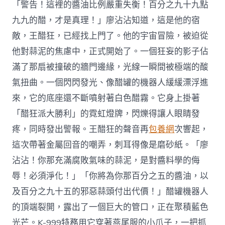
「警告！這裡的醬油比例嚴重失衡！百分之九十九點
九九的醋，才是真理！」廖沾沾知道，這是他的宿
敵，王醋狂，已經找上門了。他的宇宙冒險，被迫從
他對蒜泥的焦慮中，正式開始了。一個狂妄的影子佔
滿了那扇被撞破的牆門邊緣，光線一瞬間被極端的酸
氣扭曲。一個閃閃發光、像醋罐的機器人緩緩漂浮進
來，它的底座還不斷噴射著白色醋霧。它身上掛著
「醋狂派大勝利」的霓虹燈牌，閃爍得讓人眼睛發
疼，同時發出警報。王醋狂的聲音再
包養網
次響起，
這次帶著金屬回音的嘲弄，刺耳得像是磨砂紙。「廖
沾沾！你那充滿腐敗氣味的蒜泥，是對醬料學的侮
辱！必須淨化！」「你將為你那百分之五的醬油，以
及百分之九十五的邪惡蒜頭付出代價！」醋罐機器人
的頂端裂開，露出了一個巨大的管口，正在聚積藍色
光芒。K-999特務用它穿著燕尾服的小爪子，一把抓