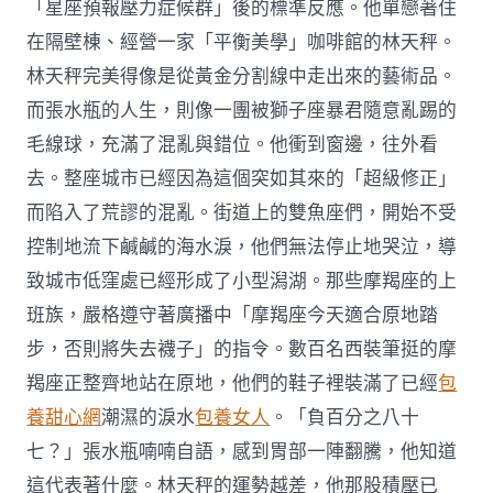
「星座預報壓力症候群」後的標準反應。他單戀著住
在隔壁棟、經營一家「平衡美學」咖啡館的林天秤。
林天秤完美得像是從黃金分割線中走出來的藝術品。
而張水瓶的人生，則像一團被獅子座暴君隨意亂踢的
毛線球，充滿了混亂與錯位。他衝到窗邊，往外看
去。整座城市已經因為這個突如其來的「超級修正」
而陷入了荒謬的混亂。街道上的雙魚座們，開始不受
控制地流下鹹鹹的海水淚，他們無法停止地哭泣，導
致城市低窪處已經形成了小型潟湖。那些摩羯座的上
班族，嚴格遵守著廣播中「摩羯座今天適合原地踏
步，否則將失去襪子」的指令。數百名西裝筆挺的摩
羯座正整齊地站在原地，他們的鞋子裡裝滿了已經
包
養甜心網
潮濕的淚水
包養女人
。「負百分之八十
七？」張水瓶喃喃自語，感到胃部一陣翻騰，他知道
這代表著什麼。林天秤的運勢越差，他那股積壓已