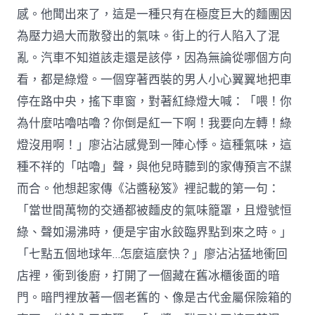
感。他聞出來了，這是一種只有在極度巨大的麵團因
為壓力過大而散發出的氣味。街上的行人陷入了混
亂。汽車不知道該走還是該停，因為無論從哪個方向
看，都是綠燈。一個穿著西裝的男人小心翼翼地把車
停在路中央，搖下車窗，對著紅綠燈大喊：「喂！你
為什麼咕嚕咕嚕？你倒是紅一下啊！我要向左轉！綠
燈沒用啊！」廖沾沾感覺到一陣心悸。這種氣味，這
種不祥的「咕嚕」聲，與他兒時聽到的家傳預言不謀
而合。他想起家傳《沾醬秘笈》裡記載的第一句：
「當世間萬物的交通都被麵皮的氣味籠罩，且燈號恒
綠、聲如湯沸時，便是宇宙水餃臨界點到來之時。」
「七點五個地球年…怎麼這麼快？」廖沾沾猛地衝回
店裡，衝到後廚，打開了一個藏在舊冰櫃後面的暗
門。暗門裡放著一個老舊的、像是古代金屬保險箱的