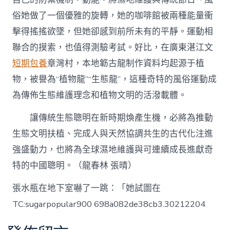
俗她做了一個優雅的旋轉，她的咖啡館被兩種能量衝
擊得搖搖欲墜，但她卻感到前所未有的平靜。運動相
聯合的摸索，也值得測驗考試。好比，在廣東湛江文
短期包養
章灣村，本地簕古龍制作資料均起源于植
物，被譽為“植物龍”“生態龍”，這種奇特的風俗運動成
為傳佈生態維護理念和植物文明的活潑載體。
讓傳統生態聰明在新時期煥產生機，必將為推動
生態文明扶植、完成人與天然協調共生的古代化注進
強盛動力，也將為全球濕地維護與可連續成長進獻奇
特的中國聰明。
（龍春林 張晴）
張水瓶在地下室嚇了一跳：「她試圖在
TC:sugarpopular900 698a082de38cb3.30212204