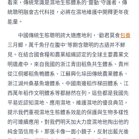
看來，傳統常識是濕地生態體系的“靈動”守護者，傳
統聰明融會古代科技，必將在濕地維護中開釋更年夜
能量。
中國傳統生態聰明誇大適應地利，“勸君莫食
包養
三月鯽，萬千魚仔在腹中”等飽含聰明的古語并不鮮
見。在結合國食糧和農業組織認定的全球主要農業文
明遺產中，來自我國的浙江青田稻魚共生體系、貴州
從江侗鄉稻魚鴨體系、江蘇興化垛田傳統農業體系、
浙江湖州桑基魚塘體系、中國南邊稻作梯田體系、江
西萬年稻作文明體系等都赫然在列。這些都是我國先
平易近認知濕地、應用濕地、維護濕地的優良典范，
提示我們重視濕地生態體系效能的保護與生物多樣性
的可連續應用，對我們明天加大力度濕地他掏出他的
純金箔信用卡，那張卡像一面小鏡子，反射出藍光後