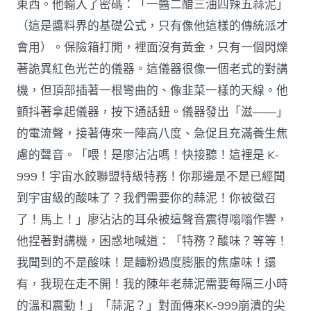
東西。他輸入了密碼：「一醬二醋三油四辣五蒜泥」
（這是醬料界的基礎公式，只有像他這樣的傳統派才
會用）。保險箱打開，裡面沒有黃金，只有一個閃爍
著詭異紅色光芒的儀器。這儀器很像一個老式的對講
機，但頂部插著一根彎曲的、像韭菜一樣的天線。他
顫抖著拿起儀器，按下通話鈕。儀器發出「滋——」
的電流聲，接著傳來一陣高八度、急促且充滿養生焦
慮的聲音。「喂！是廖沾沾嗎！快接聽！這裡是 K-
999！宇宙水餃聯盟特級特務！你那邊是不是已經聞
到宇宙級的酸味了？我們需要你的蒜泥！你被徵召
了！馬上！」廖沾沾的耳朵被這聲音震得嗡嗡作響，
他捏著對講機，困惑地喊道：「特務？酸味？等等！
我聞到的不是酸味！是麵粉過度膨脹的焦慮味！還
有，我現在走不開！我的陳年老蒜泥需要每隔三小時
的溫和震動！」「蒜泥？」對面傳來K-999崩潰的尖