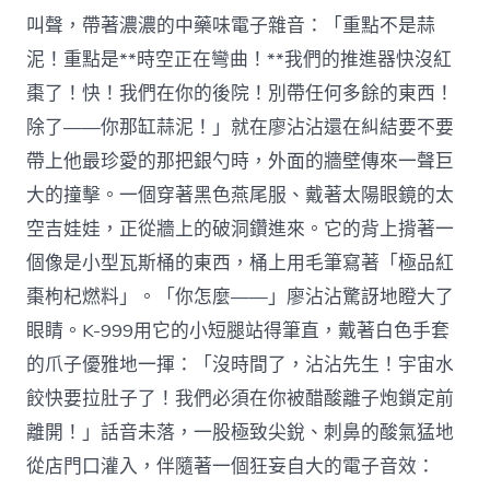
叫聲，帶著濃濃的中藥味電子雜音：「重點不是蒜
泥！重點是**時空正在彎曲！**我們的推進器快沒紅
棗了！快！我們在你的後院！別帶任何多餘的東西！
除了——你那缸蒜泥！」就在廖沾沾還在糾結要不要
帶上他最珍愛的那把銀勺時，外面的牆壁傳來一聲巨
大的撞擊。一個穿著黑色燕尾服、戴著太陽眼鏡的太
空吉娃娃，正從牆上的破洞鑽進來。它的背上揹著一
個像是小型瓦斯桶的東西，桶上用毛筆寫著「極品紅
棗枸杞燃料」。「你怎麼——」廖沾沾驚訝地瞪大了
眼睛。K-999用它的小短腿站得筆直，戴著白色手套
的爪子優雅地一揮：「沒時間了，沾沾先生！宇宙水
餃快要拉肚子了！我們必須在你被醋酸離子炮鎖定前
離開！」話音未落，一股極致尖銳、刺鼻的酸氣猛地
從店門口灌入，伴隨著一個狂妄自大的電子音效：