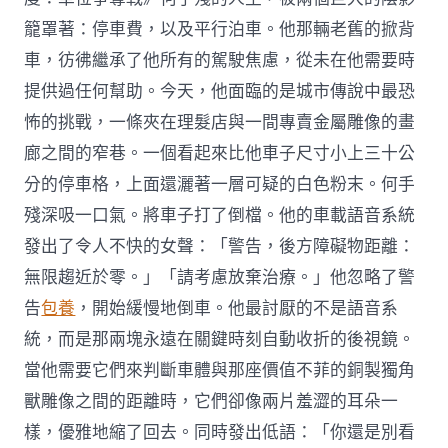
籠罩著：停車費，以及平行泊車。他那輛老舊的掀背
車，彷彿繼承了他所有的駕駛焦慮，從未在他需要時
提供過任何幫助。今天，他面臨的是城市傳說中最恐
怖的挑戰，一條夾在理髮店與一間專賣金屬雕像的畫
廊之間的窄巷。一個看起來比他車子尺寸小上三十公
分的停車格，上面還灑著一層可疑的白色粉末。何手
殘深吸一口氣。將車子打了倒檔。他的車載語音系統
發出了令人不快的女聲：「警告，後方障礙物距離：
無限趨近於零。」「請考慮放棄治療。」他忽略了警
告
包養
，開始緩慢地倒車。他最討厭的不是語音系
統，而是那兩塊永遠在關鍵時刻自動收折的後視鏡。
當他需要它們來判斷車體與那座價值不菲的銅製獨角
獸雕像之間的距離時，它們卻像兩片羞澀的耳朵一
樣，優雅地縮了回去。同時發出低語：「你還是別看