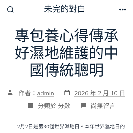
跳
未完的對白
至
搜
選
尋
單
主
切
專包養心得傳承
要
換
開
內
關
好濕地維護的中
容
國傳統聰明
發
文
作者：
admin
2026 年 2 月 10 日
表
章
日
作
分
在
分類於
分數
尚無留言
期
者
類
〈專
包
養
2月2日是第30個世界濕地日。本年世界濕地日的
心