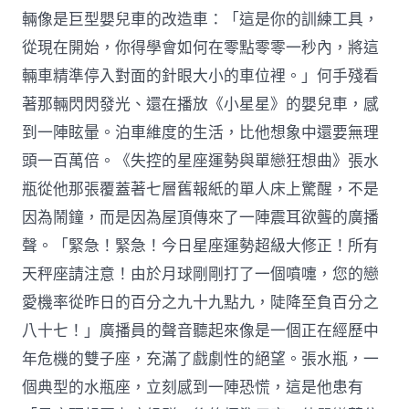
輛像是巨型嬰兒車的改造車：「這是你的訓練工具，
從現在開始，你得學會如何在零點零零一秒內，將這
輛車精準停入對面的針眼大小的車位裡。」何手殘看
著那輛閃閃發光、還在播放《小星星》的嬰兒車，感
到一陣眩暈。泊車維度的生活，比他想象中還要無理
頭一百萬倍。《失控的星座運勢與單戀狂想曲》張水
瓶從他那張覆蓋著七層舊報紙的單人床上驚醒，不是
因為鬧鐘，而是因為屋頂傳來了一陣震耳欲聾的廣播
聲。「緊急！緊急！今日星座運勢超級大修正！所有
天秤座請注意！由於月球剛剛打了一個噴嚏，您的戀
愛機率從昨日的百分之九十九點九，陡降至負百分之
八十七！」廣播員的聲音聽起來像是一個正在經歷中
年危機的雙子座，充滿了戲劇性的絕望。張水瓶，一
個典型的水瓶座，立刻感到一陣恐慌，這是他患有