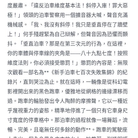
度嚴肅。「違反泊車維度基本法！斜停入庫！罪大惡
極！」領頭的泊車警察用一個擴音器大喊，聲音充滿
機械感。「我、我沒有斜停！我只是垂直停在了牆壁
上！」何手殘趕緊為自己辯解，但聲音因為恐懼而顫
抖。「垂直泊車？那是在第三次元的行為，在這裡，
你的車體與停車線的夾角是——八十九點七度！按照
維度法則，你必須接受懲罰！」懲罰的內容是：無限
次觀看一部名為**《新手泊車七百次失敗集錦》的紀
錄片，直到哭泣為止。就在這時，一輛像是從科幻電
影裡開出來的黑色跑車，優雅地從網格的邊緣漂移而
過。跑車的輪胎發出令人陶醉的摩擦聲，它以一種近
乎蔑視重力的姿態，精準地停進了一個只有它車身尺
寸寬度的停車格中。那泊車的過程就像一場舞蹈，流
暢、完美，且毫無任何多餘的動作**。跑車的駕駛座