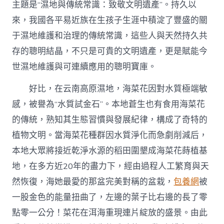
得
主題是“濕地與傳統常識：致敬文明遺產”。持久以
傳
來，我國各平易近族在生孩子生涯中積淀了豐盛的關
承
好
于濕地維護和治理的傳統常識，這些人與天然持久共
濕
存的聰明結晶，不只是可貴的文明遺產，更是賦能今
地
維
世濕地維護與可連續應用的聰明寶庫。
護
的
好比，在云南高原濕地，海菜花因對水質極端敏
中
國
感，被譽為“水質試金石”。本地蒼生也有食用海菜花
傳
的傳統，熟知其生態習慣與發展紀律，構成了奇特的
統
聰
植物文明。當海菜花種群因水質淨化而急劇削減后，
明〉
本地大眾將接近乾淨水源的稻田圍墾成海菜花蒔植基
中
地，在多方近20年的盡力下，經由過程人工繁育與天
然恢復，海她最愛的那盆完美對稱的盆栽，
包養網
被
一股金色的能量扭曲了，左邊的葉子比右邊的長了零
點零一公分！菜花在洱海重現連片綻放的盛景。由此