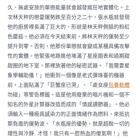
久、無處安放的單戀能量就會越發瘋狂地實體化。上
次林天秤的戀愛運勢跌至百分之二十，張水瓶就發現
他的廚房裡長滿了巨大的、形狀是林天秤側臉的粉紅
色蘑菇。他必須在今天結束前，將林天秤的運勢至少
提升到零。否則，他那份單戀就會變成某種具備攻擊
性的實體。他緊張地跑進他堆滿了星座圖表和過期甜
甜圈的地下室，那裡放著他的秘密武器。「我需要星
象學輔助儀！」他衝到一個像是老式彈珠臺的機器
前，上面貼滿了「巨蟹座已哭」、「處女座
包養軟體
勿碰」等警告標籤。這是他用廢棄的唱片機和一個不
知名的外星計算器改造而成的「情感調節器」。他必
須輸入一種極具感染力的正面情緒作為燃料，來抵抗
那負面的運勢波。「水瓶座的優勢，就是超脫一切的
理性與冷靜…才怪！我只有一腔熱血的傻氣啊！」他