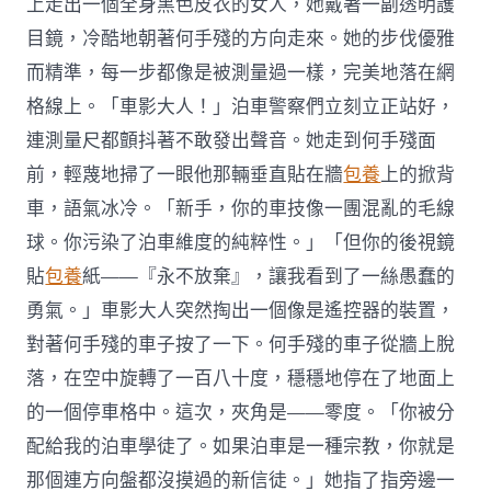
上走出一個全身黑色皮衣的女人，她戴著一副透明護
目鏡，冷酷地朝著何手殘的方向走來。她的步伐優雅
而精準，每一步都像是被測量過一樣，完美地落在網
格線上。「車影大人！」泊車警察們立刻立正站好，
連測量尺都顫抖著不敢發出聲音。她走到何手殘面
前，輕蔑地掃了一眼他那輛垂直貼在牆
包養
上的掀背
車，語氣冰冷。「新手，你的車技像一團混亂的毛線
球。你污染了泊車維度的純粹性。」「但你的後視鏡
貼
包養
紙——『永不放棄』，讓我看到了一絲愚蠢的
勇氣。」車影大人突然掏出一個像是遙控器的裝置，
對著何手殘的車子按了一下。何手殘的車子從牆上脫
落，在空中旋轉了一百八十度，穩穩地停在了地面上
的一個停車格中。這次，夾角是——零度。「你被分
配給我的泊車學徒了。如果泊車是一種宗教，你就是
那個連方向盤都沒摸過的新信徒。」她指了指旁邊一