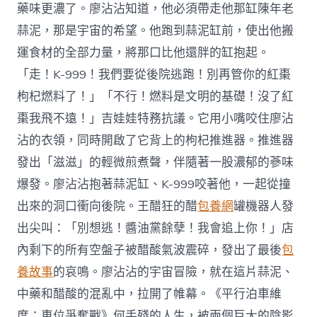
藥味更濃了。廖沾沾知道，他必須帶走他那缸陳年老
蒜泥，那是宇宙的希望。他跑到蒜泥缸前，使出他搬
運食材的全部力量，將那口比他還胖的缸抱起。
「走！K-999！我們要從後院逃跑！別再管你的紅棗
枸杞燃料了！」「不行！燃料是文明的基礎！沒了紅
棗我飛不遠！」吉娃娃特務抗議。它用小嘴咬住廖沾
沾的衣領，同時開啟了它背上的枸杞推進器。推進器
發出「滋滋」的輕微煎煮聲，伴隨著一股濃郁的蔘味
爆發。廖沾沾抱著蒜泥缸、K-999咬著他，一起從撞
出來的洞口衝向後院。王醋狂的醋
包養網
罐機器人發
出尖叫：「別想逃！醬油黨餘孽！我會追上你！」店
內剩下的所有空盤子被醋酸氣波震碎，發出了最後
包
養故事
的哀鳴。廖沾沾的宇宙冒險，就在這片蒜泥、
中藥和醋酸的混亂中，拉開了帷幕。《平行泊車維
度：車位爭奪戰》何手殘的人生，被兩個巨大的陰影