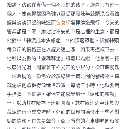
細語，彷彿在責備一個不上進的孩子。店內只有他一
個人，連蒼蠅都因為難以忍受那股陳年蒜頭混合著鐵
鏽與淡淡絕望的味道而
包養網
選擇繞道飛行。今天的
營業額是：零。廖沾沾不安的不是店裡的生意，而是
他對**「蒜泥成本焦慮症」**的深層恐懼。新鮮蒜頭
每公斤的價格正在以超光速上漲，如果再這樣下去，
他引以為傲的「靈魂蒜泥」將難以為繼。他拿著一把
被磨得光滑、閃耀著不祥光芒的小銀勺，從缸底撈起
一坨濃稠的、顏色介於灰綠與土黃之間的發酵物。這
蒜泥被他照顧得像稀世珍寶，每隔三小時，他就要用
手指彈一下缸邊，確保它能感受到**「溫和的震動」
**，以助其在精神上達到圓滿。就在廖沾沾專注於與
蒜泥進行心靈交流時，外面的世界開始發出一些不對
勁的信號。首先是聲音。街上所有的汽車喇叭同時發