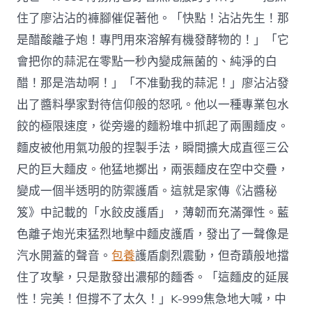
住了廖沾沾的褲腳催促著他。「快點！沾沾先生！那
是醋酸離子炮！專門用來溶解有機發酵物的！」「它
會把你的蒜泥在零點一秒內變成無菌的、純淨的白
醋！那是浩劫啊！」「不准動我的蒜泥！」廖沾沾發
出了醬料學家對待信仰般的怒吼。他以一種專業包水
餃的極限速度，從旁邊的麵粉堆中抓起了兩團麵皮。
麵皮被他用氣功般的捏製手法，瞬間擴大成直徑三公
尺的巨大麵皮。他猛地擲出，兩張麵皮在空中交疊，
變成一個半透明的防禦護盾。這就是家傳《沾醬秘
笈》中記載的「水餃皮護盾」，薄韌而充滿彈性。藍
色離子炮光束猛烈地擊中麵皮護盾，發出了一聲像是
汽水開蓋的聲音。
包養
護盾劇烈震動，但奇蹟般地擋
住了攻擊，只是散發出濃郁的麵香。「這麵皮的延展
性！完美！但撐不了太久！」K-999焦急地大喊，中