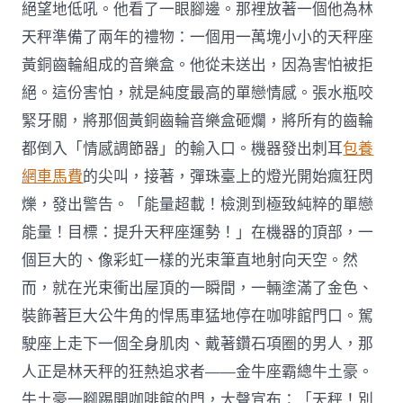
絕望地低吼。他看了一眼腳邊。那裡放著一個他為林
天秤準備了兩年的禮物：一個用一萬塊小小的天秤座
黃銅齒輪組成的音樂盒。他從未送出，因為害怕被拒
絕。這份害怕，就是純度最高的單戀情感。張水瓶咬
緊牙關，將那個黃銅齒輪音樂盒砸爛，將所有的齒輪
都倒入「情感調節器」的輸入口。機器發出刺耳
包養
網車馬費
的尖叫，接著，彈珠臺上的燈光開始瘋狂閃
爍，發出警告。「能量超載！檢測到極致純粹的單戀
能量！目標：提升天秤座運勢！」在機器的頂部，一
個巨大的、像彩虹一樣的光束筆直地射向天空。然
而，就在光束衝出屋頂的一瞬間，一輛塗滿了金色、
裝飾著巨大公牛角的悍馬車猛地停在咖啡館門口。駕
駛座上走下一個全身肌肉、戴著鑽石項圈的男人，那
人正是林天秤的狂熱追求者——金牛座霸總牛土豪。
牛土豪一腳踢開咖啡館的門，大聲宣布：「天秤！別