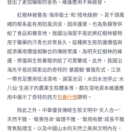
發出了更加耀眼的金色。維護應用不無啟發。
紅樹林被譽為“海岸衛士”和“陸地綠肺”，其千頭萬
緒的根系能有用防風消浪、固岸護堤，也為魚類等供
給了食品和棲息地。我國沿海居平易近將紅樹林植物
用于醫藥的汗青也非常長久。這種將生態防護價值與
經濟藥用價值相聯合的傳統常識，為明天紅樹林的維
護、修復與生態養殖供給了可貴鑒戒。此外，我國沿
海先平易近探索出的奇特的“基圍蝦”養殖形式，江浙
一帶充足應用低洼濕地、湖蕩池沼、水田水池停止“水
八仙”生孩子的農業生態體系等，都在濕地資本維護應
用中展示了奇特的西方
包養行情
聰明。
除此之外，中華優良傳統生態文明中“天人合一”
天然不雅、“敬畏性命”倫理不雅、“取用有節”成長不雅
等焦點理念，以及中國山水的天然之美與文明內在，