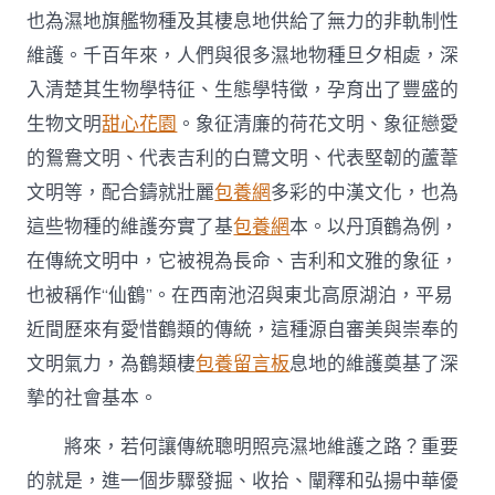
也為濕地旗艦物種及其棲息地供給了無力的非軌制性
維護。千百年來，人們與很多濕地物種旦夕相處，深
入清楚其生物學特征、生態學特徵，孕育出了豐盛的
生物文明
甜心花園
。象征清廉的荷花文明、象征戀愛
的鴛鴦文明、代表吉利的白鷺文明、代表堅韌的蘆葦
文明等，配合鑄就壯麗
包養網
多彩的中漢文化，也為
這些物種的維護夯實了基
包養網
本。以丹頂鶴為例，
在傳統文明中，它被視為長命、吉利和文雅的象征，
也被稱作“仙鶴”。在西南池沼與東北高原湖泊，平易
近間歷來有愛惜鶴類的傳統，這種源自審美與崇奉的
文明氣力，為鶴類棲
包養留言板
息地的維護奠基了深
摯的社會基本。
將來，若何讓傳統聰明照亮濕地維護之路？重要
的就是，進一個步驟發掘、收拾、闡釋和弘揚中華優